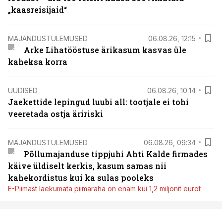
„kaasreisijaid“
MAJANDUSTULEMUSED
06.08.26, 12:15
Arke Lihatööstuse ärikasum kasvas üle
kaheksa korra
UUDISED
06.08.26, 10:14
Jaekettide lepingud luubi all: tootjale ei tohi
veeretada ostja äririski
MAJANDUSTULEMUSED
06.08.26, 09:34
Põllumajanduse tippjuhi Ahti Kalde firmades
käive üldiselt kerkis, kasum samas nii
kahekordistus kui ka sulas pooleks
E-Piimast laekumata piimaraha on enam kui 1,2 miljonit eurot