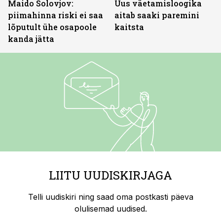
Maido Solovjov:
Uus väetamisloogika
piimahinna riski ei saa
aitab saaki paremini
lõputult ühe osapoole
kaitsta
kanda jätta
LIITU UUDISKIRJAGA
Telli uudiskiri ning saad oma postkasti päeva
olulisemad uudised.