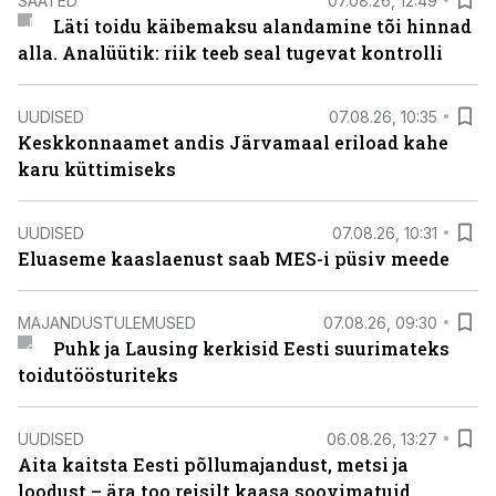
SAATED
07.08.26, 12:49
Läti toidu käibemaksu alandamine tõi hinnad
alla. Analüütik: riik teeb seal tugevat kontrolli
UUDISED
07.08.26, 10:35
Keskkonnaamet andis Järvamaal eriload kahe
karu küttimiseks
UUDISED
07.08.26, 10:31
Eluaseme kaaslaenust saab MES-i püsiv meede
MAJANDUSTULEMUSED
07.08.26, 09:30
Puhk ja Lausing kerkisid Eesti suurimateks
toidutöösturiteks
UUDISED
06.08.26, 13:27
Aita kaitsta Eesti põllumajandust, metsi ja
loodust – ära too reisilt kaasa soovimatuid