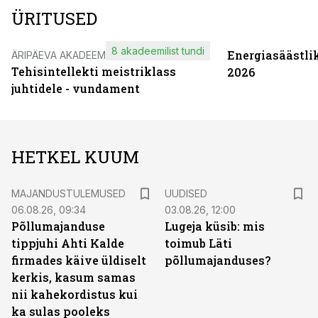
ÜRITUSED
8 akadeemilist tundi
Energiasäästli
ÄRIPÄEVA AKADEEMIA
Tehisintellekti meistriklass
2026
juhtidele - vundament
HETKEL KUUM
MAJANDUSTULEMUSED
UUDISED
06.08.26, 09:34
03.08.26, 12:00
Põllumajanduse
Lugeja küsib: mis
tippjuhi Ahti Kalde
toimub Läti
firmades käive üldiselt
põllumajanduses?
kerkis, kasum samas
nii kahekordistus kui
ka sulas pooleks