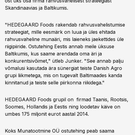
ost üks osa firma rahvusvahelisest strateegiast
Skandinaavias ja Baltikumis.
"HEDEGAARD Foods rakendab rahvusvahelistumise
strateegiat, mille eesmärk on luua ja üles ehitada
rahvusvaheline munaäri, mis laieneks jaekettides üle
riigipiiride. Ostutehing Eestis annab meile üksuse
Baltikumis, kus saame arendada oma äri ja
konkurentsivõimet," ütleb Junker. "See annab palju
võmalusi kasutada ära sünergiat teiste Danish Agro
grupi liikmetega, mis on tugevalt Baltimaades kanda
kinnitanud ja teiste selle piirkonna riikidega."
HEDEGAARD Foods grupil on firmad Taanis, Rootsis,
Soomes, Hollandis ja Eestis ning loodetav käive on
umbes 175 miljonit eurot aastal 2014.
Koks Munatootmine OÜ ostutehing peab saama