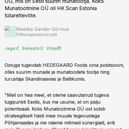
OÜ, mis on Eesti suurim munatootja. Koks
Munatootmine OÜ oli HK Scan Estonia
tütarettevõte.
Meelika Sander-Sõrmus
Põllumajandus.ee juht
Jaga
Salvesta
Vihja
Ostuga tugevdab HEDEGAARD Foods oma positsiooni,
olles suurim munade ja munatoodete tootja ning
turustaja Skandinaavias ja Baltikumis.
"Meil on hea meel, et oleme saavutanud tugeva
tugipunkti Eestis, kus me usume, et on palju
potentsiaali. Koks Munatootmine OÜ ost sobib
strateegiliselt hästi meie muude tegevustega
Põhjamaades ja me näeme mitmeid sünergiaid, eriti