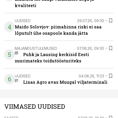
kvaliteeti
UUDISED
29.07.26, 09:30
4
Maido Solovjov: piimahinna riski ei saa
lõputult ühe osapoole kanda jätta
MAJANDUSTULEMUSED
07.08.26, 09:30
5
Puhk ja Lausing kerkisid Eesti
suurimateks toidutöösturiteks
UUDISED
04.08.26, 11:23
6
Linas Agro avas Muugal viljaterminali
VIIMASED UUDISED