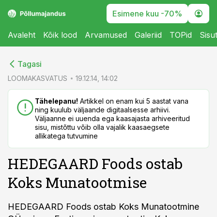
Esimene kuu -70%
Avaleht
Kõik lood
Arvamused
Galeriid
TOPid
Sisu
cebook
cebook
Tagasi
Twitter)
Twitter)
LOOMAKASVATUS
19.12.14, 14:02
kedIn
kedIn
Tähelepanu!
Artikkel on enam kui 5 aastat vana
ning kuulub väljaande digitaalsesse arhiivi.
ail
ail
Väljaanne ei uuenda ega kaasajasta arhiveeritud
sisu, mistõttu võib olla vajalik kaasaegsete
k
k
allikatega tutvumine
HEDEGAARD Foods ostab
Koks Munatootmise
HEDEGAARD Foods ostab Koks Munatootmine