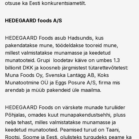
otsuse ka Eesti konkurentsiametilt.
HEDEGAARD foods A/S
HEDEGAARD Foods asub Hadsundis, kus
pakendatakse mune, töödeldakse tooreid mune,
millest valmistatakse munamasse ja keedetud
munatooteid. Grupi loodetav käive on umbes 1.3
billionit DKK ja koosneb järgmistest tütarettevõtetest:
Muna Foods Oy, Svenska Lantägg AB, Koks
Munatootmine OÜ ja Eggs Posure A/S, firma mis
arendab ja müüb pakendeid üle maailma.
HEDEGAARD Foods on värskete munade turuliider
Põhjalas, omades kuut munapakendustsehhi, pluss
nelja tehast, milles valmistatakse munamasse ja
keedetud munatooteid. Peamised turud on Taani,
Rootsi, Soome ja Eesti, olulisteks turgudeks peame ka