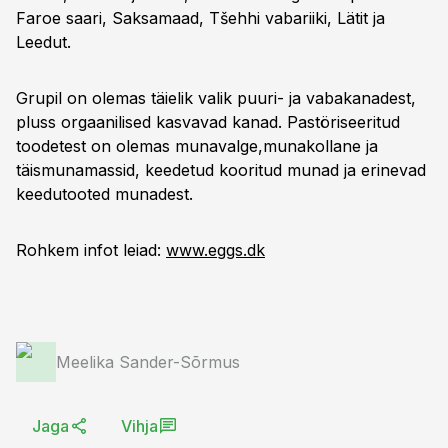
Faroe saari, Saksamaad, Tšehhi vabariiki, Lätit ja
Leedut.
Grupil on olemas täielik valik puuri- ja vabakanadest,
pluss orgaanilised kasvavad kanad. Pastöriseeritud
toodetest on olemas munavalge,munakollane ja
täismunamassid, keedetud kooritud munad ja erinevad
keedutooted munadest.
Rohkem infot leiad:
www.eggs.dk
Meelika Sander-Sõrmus
Jaga
Vihja