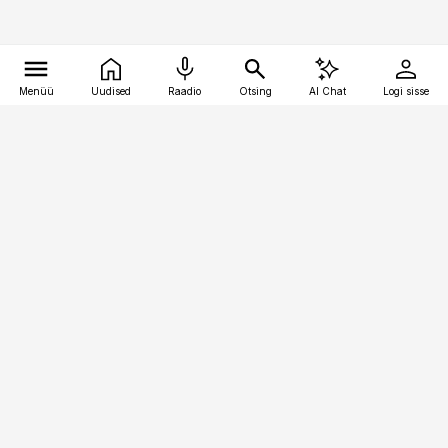
Menüü
Uudised
Raadio
Otsing
AI Chat
Logi sisse
Vana-Lõuna 39/1, 19094 Tallinn
(+372) 667 0111
pollumajandus@pollumajandus.ee
Telli
Reklaam
Firmast
Sisu kasutamisõigused
Ajakirjaniku
eetikakoodeks
Üldtingimused
Privaatsustingimused
Küpsiste poliitika
KKK