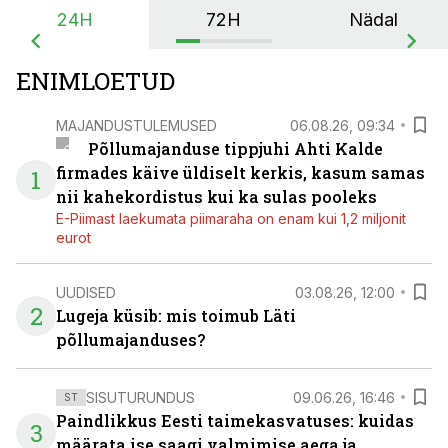
24H
72H
Nädal
ENIMLOETUD
MAJANDUSTULEMUSED
06.08.26, 09:34
Põllumajanduse tippjuhi Ahti Kalde
firmades käive üldiselt kerkis, kasum samas
1
nii kahekordistus kui ka sulas pooleks
E-Piimast laekumata piimaraha on enam kui 1,2 miljonit
eurot
UUDISED
03.08.26, 12:00
2
Lugeja küsib: mis toimub Läti
põllumajanduses?
SISUTURUNDUS
09.06.26, 16:46
ST
Paindlikkus Eesti taimekasvatuses: kuidas
3
määrata ise saagi valmimise aega ja