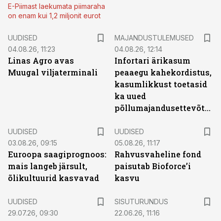
E-Piimast laekumata piimaraha
on enam kui 1,2 miljonit eurot
UUDISED
MAJANDUSTULEMUSED
04.08.26, 11:23
04.08.26, 12:14
Linas Agro avas
Infortari ärikasum
Muugal viljaterminali
peaaegu kahekordistus,
kasumlikkust toetasid
ka uued
põllumajandusettevõtted
UUDISED
UUDISED
03.08.26, 09:15
05.08.26, 11:17
Euroopa saagiprognoos:
Rahvusvaheline fond
mais langeb järsult,
paisutab Bioforce’i
õlikultuurid kasvavad
kasvu
ST
UUDISED
SISUTURUNDUS
29.07.26, 09:30
22.06.26, 11:16