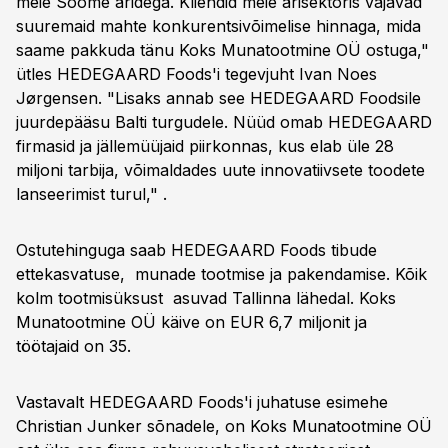
meie Soome äridega. Kliendid meie ärisektoris vajavad
suuremaid mahte konkurentsivõimelise hinnaga, mida
saame pakkuda tänu Koks Munatootmine OÜ ostuga,"
ütles HEDEGAARD Foods'i tegevjuht Ivan Noes
Jørgensen. "Lisaks annab see HEDEGAARD Foodsile
juurdepääsu Balti turgudele. Nüüd omab HEDEGAARD
firmasid ja jällemüüjaid piirkonnas, kus elab üle 28
miljoni tarbija, võimaldades uute innovatiivsete toodete
lanseerimist turul," .
Ostutehinguga saab HEDEGAARD Foods tibude
ettekasvatuse, munade tootmise ja pakendamise. Kõik
kolm tootmisüksust asuvad Tallinna lähedal. Koks
Munatootmine OÜ käive on EUR 6,7 miljonit ja
töötajaid on 35.
Vastavalt HEDEGAARD Foods'i juhatuse esimehe
Christian Junker sõnadele, on Koks Munatootmine OÜ