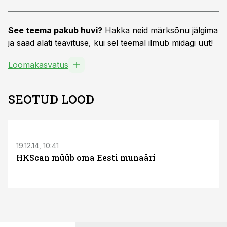
See teema pakub huvi?
Hakka neid märksõnu jälgima
ja saad alati teavituse, kui sel teemal ilmub midagi uut!
Loomakasvatus
SEOTUD LOOD
19.12.14, 10:41
HKScan müüb oma Eesti munaäri