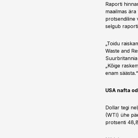
Raporti hinna
maailmas ära v
protsendiline 
selgub raport
„Toidu raiskam
Waste and Res
Suurbritannia
„Kõige raskem 
enam säästa.“
USA nafta od
Dollar tegi ne
(WTI) ühe päe
protsenti 48,89