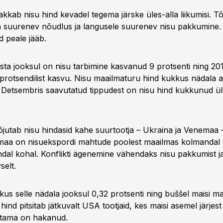
akkab nisu hind kevadel tegema järske üles-alla liikumisi. T
 suurenev nõudlus ja langusele suurenev nisu pakkumine.
d peale jääb.
asta jooksul on nisu tarbimine kasvanud 9 protsenti ning 20
 protsendilist kasvu. Nisu maailmaturu hind kukkus nädala 
. Detsembris saavutatud tippudest on nisu hind kukkunud ü
mõjutab nisu hindasid kahe suurtootja – Ukraina ja Venemaa 
emaa on nisuekspordi mahtude poolest maailmas kolmandal 
dal kohal. Konflikti ägenemine vähendaks nisu pakkumist j
selt.
kus selle nädala jooksul 0,32 protsenti ning buššel maisi 
 hind pitsitab jätkuvalt USA tootjaid, kes maisi asemel järje
atama on hakanud.