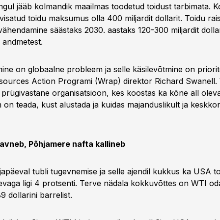
ngul jääb kolmandik maailmas toodetud toidust tarbimata. 
isatud toidu maksumus olla 400 miljardit dollarit. Toidu ra
vähendamine säästaks 2030. aastaks 120-300 miljardit dollar
i andmetest.
ine on globaalne probleem ja selle käsilevõtmine on priorit
ources Action Programi (Wrap) direktor Richard Swanell.
 prügivastane organisatsioon, kes koostas ka kõne all oleva
on teada, kust alustada ja kuidas majanduslikult ja keskkon
avneb, Põhjamere nafta kallineb
ljapäeval tubli tugevnemise ja selle ajendil kukkus ka USA t
vaga ligi 4 protsenti. Terve nädala kokkuvõttes on WTI o
 dollarini barrelist.