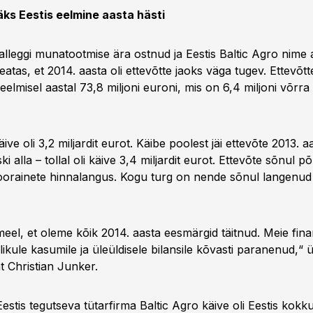
läks Eestis eelmine aasta hästi
alleggi munatootmise ära ostnud ja Eestis Baltic Agro nime a
atas, et 2014. aasta oli ettevõtte jaoks väga tugev. Ettevõ
elmisel aastal 73,8 miljoni euroni, mis on 6,4 miljoni võrr
ve oli 3,2 miljardit eurot. Käibe poolest jäi ettevõte 2013. a
ki alla – tollal oli käive 3,4 miljardit eurot. Ettevõte sõnul p
orainete hinnalangus. Kogu turg on nende sõnul langenud
eel, et oleme kõik 2014. aasta eesmärgid täitnud. Meie fina
ikule kasumile ja üleüldisele bilansile kõvasti paranenud,“ 
t Christian Junker.
stis tegutseva tütarfirma Baltic Agro käive oli Eestis kokku