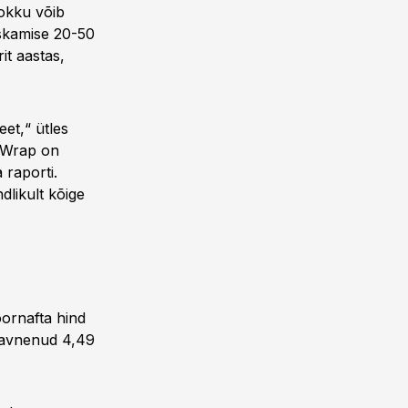
Kokku võib
iskamise 20-50
it aastas,
eet,“ ütles
 Wrap on
 raporti.
dlikult kõige
oornafta hind
davnenud 4,49