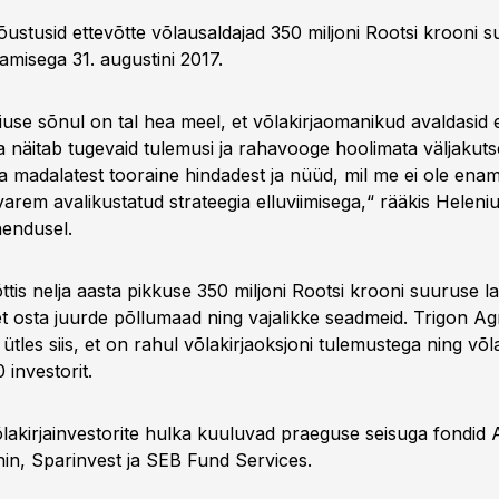
õustusid ettevõtte võlausaldajad 350 miljoni Rootsi krooni 
amisega 31. augustini 2017.
use sõnul on tal hea meel, et võlakirjaomanikud avaldasid e
a näitab tugevaid tulemusi ja rahavooge hoolimata väljakutse
a madalatest tooraine hindadest ja nüüd, mil me ei ole enam
rem avalikustatud strateegia elluviimisega,“ rääkis Heleniu
hendusel.
ttis nelja aasta pikkuse 350 miljoni Rootsi krooni suuruse l
et osta juurde põllumaad ning vajalikke seadmeid. Trigon Agr
les siis, et on rahul võlakirjaoksjoni tulemustega ning võla
investorit.
õlakirjainvestorite hulka kuuluvad praeguse seisuga fondid 
nin, Sparinvest ja SEB Fund Services.