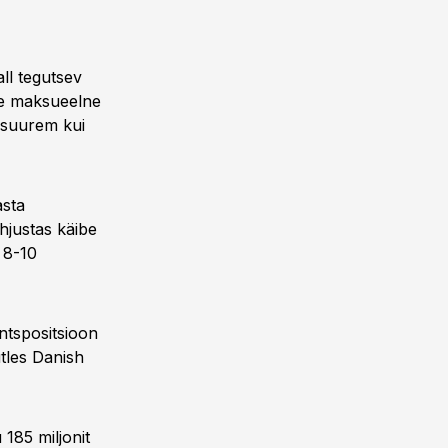
ll tegutsev
tte maksueelne
a suurem kui
asta
õhjustas käibe
 8-10
ntspositsioon
ütles Danish
 185 miljonit