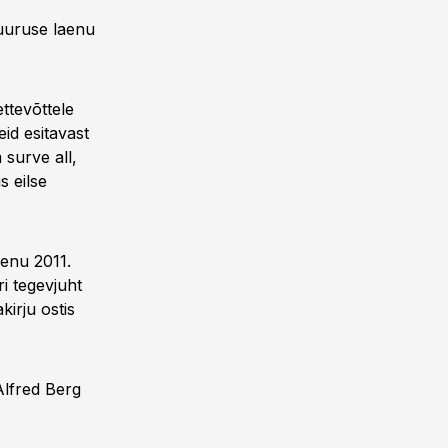
suuruse laenu
ttevõttele
id esitavast
 surve all,
s eilse
aenu 2011.
i tegevjuht
kirju ostis
Alfred Berg