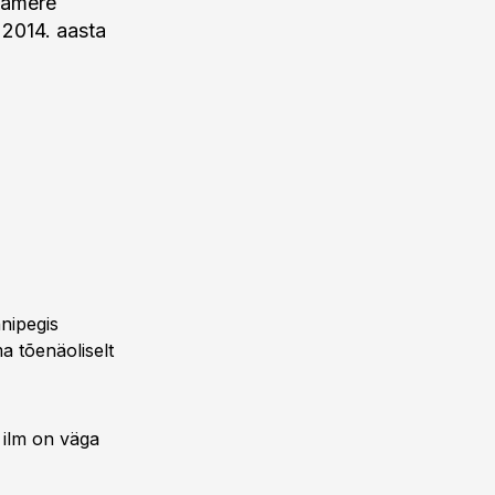
jamere
 2014. aasta
nipegis
a tõenäoliselt
a ilm on väga