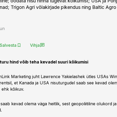
ine; oodata nisu hinna tugevat kõikumist; USA ja Põh
nnad; Trigon Agri võlakirjade pikendus ning Baltic Agro
aun
Salvesta
Vihja
uru hind võib teha kevadel suuri kõikumisi
mLink Marketing juht Lawrence Yakielashek ütles USAs Win
entsil, et Kanada ja USA nisuturgudel saab see kevad olem
e ehk kõikuv.
aab kevad olema väga heitlik, sest geopoliitiline olukord j
.