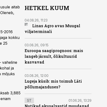
HETKEL KUUM
õusule aitab
 Oleneb,
04.08.26, 11:23
Linas Agro avas Muugal
viljaterminali
15-2016
ajaga kokku
le 25
03.08.26, 09:15
Euroopa saagiprognoos: mais
langeb järsult, õlikultuurid
kasvavad
– vaheline
kohal ja
a mõjuks
03.08.26, 12:00
Lugeja küsib: mis toimub Läti
põllumajanduses?
maksab 3,885
st enam
ST
01.06.26, 13:29
Nutikad akusalvestid muudavad