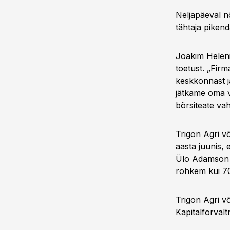
Neljapäeval n
tähtaja pikend
Joakim Heleni
toetust. „Firm
keskkonnast j
jätkame oma va
börsiteate va
Trigon Agri võ
aasta juunis, 
Ülo Adamson üt
rohkem kui 70 
Trigon Agri v
Kapitalforvalt