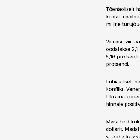
Tõenäoliselt h
kaasa maailma
milline turujõu
Viimase viie a
oodatakse 2,1
5,16 protsenti
protsendi.
Lühiajaliselt 
konflikt. Ven
Ukraina kuuen
hinnale positiiv
Maisi hind kuk
dollarit. Madal
sojaube kasv