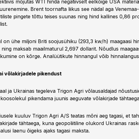
ktiivis mõjutas WTI hinda negatiivselt eelkõige USA materia
uurenemine. Brent toornafta liikus see nädal aga Venemaa-
itiliste pingete tõttu teises suunas ning hind kallines 0,86 pr
ist.
l on ühe miljoni Briti soojusühiku (293,3 kw/h) maagaasi 
i ning maksab maailmaturul 2,697 dollarit. Nõudlus maagaas
kumine on kõrge. Analüütikute hinnangul võib hinnalangus 
ai võlakirjadele pikendust
aal ja Ukrainas tegeleva Trigon Agri võlausaldajad nõustusi
 koosolekul pikendama juunis aeguvate võlakirjade tähtaega
usele kuuluv Trigon Agri A/S teatas mõni aeg tagasi, et ta
akirjade tähtaega, kuna geopoliitiline olukord Ukrainas ras
alusi laenu õigeks ajaks tagasi maksta.