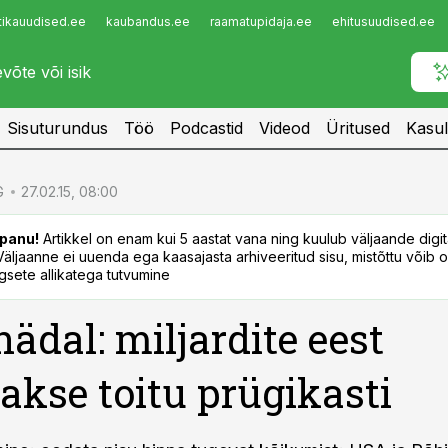
tikauudised.ee
kaubandus.ee
raamatupidaja.ee
ehitusuudised.ee
Infopank
Radar
Sisuturundus
Töö
Podcastid
Videod
Üritused
Kasul
G
27.02.15, 08:00
panu!
Artikkel on enam kui 5 aastat vana ning kuulub väljaande digi
. Väljaanne ei uuenda ega kaasajasta arhiveeritud sisu, mistõttu võib ol
sete allikatega tutvumine
nädal: miljardite eest
takse toitu prügikasti