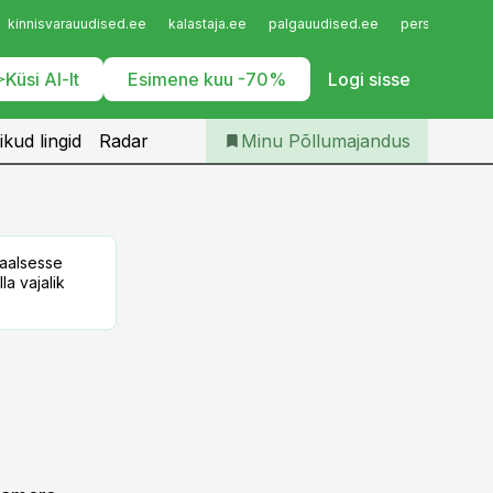
Iseteenindus
kinnisvarauudised.ee
kalastaja.ee
palgauudised.ee
personaliuudi
Telli Põllumajandus
Küsi AI-lt
Esimene kuu -70%
Logi sisse
ikud lingid
Radar
Minu Põllumajandus
taalsesse
la vajalik