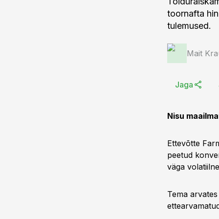
Toiduraiskam
toornafta hi
tulemused.
Mait Kr
Jaga
Nisu maailmat
Ettevõtte Far
peetud konver
väga volatiiln
Tema arvates s
ettearvamatud