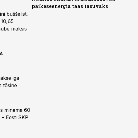
päikeseenergia taas tasuvaks
ni buššelist.
 10,65
jaube maksis
ks
takse iga
s tõsine
tas minema 60
s – Eesti SKP