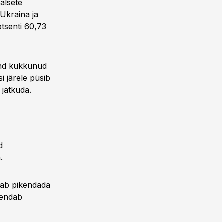
alsete
Ukraina ja
otsenti 60,73
hind kukkunud
i järele püsib
jätkuda.
d
.
hab pikendada
kendab