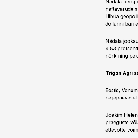
Nädala perspe
naftavarude s
Liibüa geopoli
dollarini barrel
Nädala jooksu
4,83 protsent
nõrk ning pak
Trigon Agri s
Eestis, Venem
neljapäevasel
Joakim Heleni
praeguste võl
ettevõtte võim