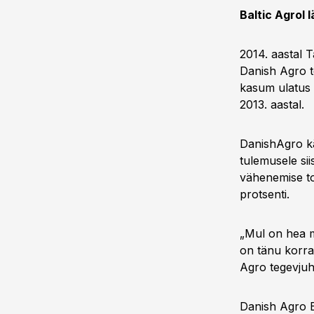
Baltic Agrol 
2014. aastal T
Danish Agro te
kasum ulatus e
2013. aastal.
DanishAgro käi
tulemusele siis
vähenemise to
protsenti.
„Mul on hea m
on tänu korral
Agro tegevjuh
Danish Agro Ee