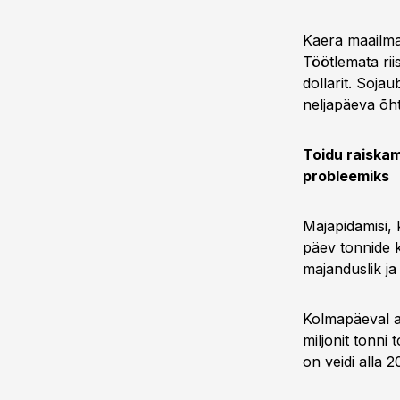
Kaera maailmat
Töötlemata rii
dollarit. Soja
neljapäeva õht
Toidu raiskam
probleemiks
Majapidamisi, 
päev tonnide k
majanduslik j
Kolmapäeval a
miljonit tonni 
on veidi alla 20