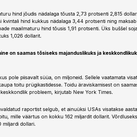
uru hind jõudis nädalaga tõusta 2,73 protsenti 2,815 dollari
si kvintali hind kukkus nädalaga 3,44 protsenti ning maksab
ubade maailmaturu hind tõusis 1,91 protsenti. Üks buššel so
uks 1,026 dollarit.
ine on saamas tõsiseks majanduslikuks ja keskkondliku
kus pole piisavalt süüa, on miljoneid. Sellele vaatamata visa
aupa toitu prügikastidesse. Toidu äraviskamisest on saama
a keskkondlik probleem, kirjutab New York Times.
valdatud raportist selgub, et ainuüksi USAs visatakse aas
toitu, mille väärtus on kokku 162 miljardit dollarit. Võrdlusek
 miljardi dollari.