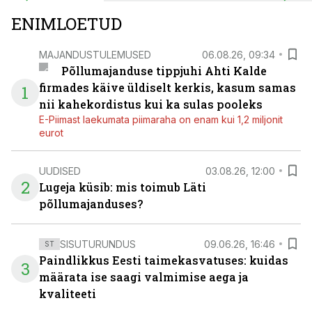
ENIMLOETUD
MAJANDUSTULEMUSED
06.08.26, 09:34
Põllumajanduse tippjuhi Ahti Kalde
firmades käive üldiselt kerkis, kasum samas
1
nii kahekordistus kui ka sulas pooleks
E-Piimast laekumata piimaraha on enam kui 1,2 miljonit
eurot
UUDISED
03.08.26, 12:00
2
Lugeja küsib: mis toimub Läti
põllumajanduses?
SISUTURUNDUS
09.06.26, 16:46
ST
Paindlikkus Eesti taimekasvatuses: kuidas
3
määrata ise saagi valmimise aega ja
kvaliteeti