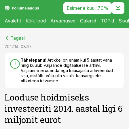
Esimene kuu -70%
Avaleht
Kõik lood
Arvamused
Galeriid
TOPid
Sisu
cebook
cebook
Tagasi
Twitter)
Twitter)
20.12.14, 08:10
kedIn
kedIn
Tähelepanu!
Artikkel on enam kui 5 aastat vana
ning kuulub väljaande digitaalsesse arhiivi.
ail
ail
Väljaanne ei uuenda ega kaasajasta arhiveeritud
sisu, mistõttu võib olla vajalik kaasaegsete
k
k
allikatega tutvumine
Looduse hoidmiseks
investeeriti 2014. aastal ligi 6
miljonit eurot