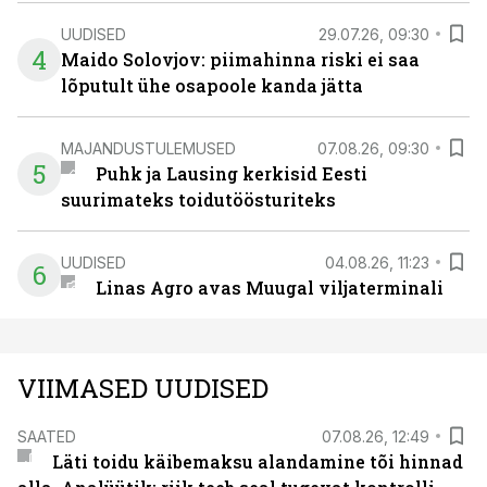
UUDISED
29.07.26, 09:30
4
Maido Solovjov: piimahinna riski ei saa
lõputult ühe osapoole kanda jätta
MAJANDUSTULEMUSED
07.08.26, 09:30
5
Puhk ja Lausing kerkisid Eesti
suurimateks toidutöösturiteks
UUDISED
04.08.26, 11:23
6
Linas Agro avas Muugal viljaterminali
VIIMASED UUDISED
SAATED
07.08.26, 12:49
Läti toidu käibemaksu alandamine tõi hinnad