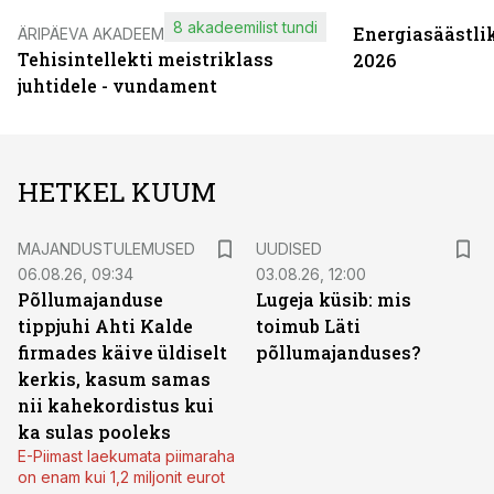
8 akadeemilist tundi
Energiasäästli
ÄRIPÄEVA AKADEEMIA
Tehisintellekti meistriklass
2026
juhtidele - vundament
HETKEL KUUM
MAJANDUSTULEMUSED
UUDISED
06.08.26, 09:34
03.08.26, 12:00
Põllumajanduse
Lugeja küsib: mis
tippjuhi Ahti Kalde
toimub Läti
firmades käive üldiselt
põllumajanduses?
kerkis, kasum samas
nii kahekordistus kui
ka sulas pooleks
E-Piimast laekumata piimaraha
on enam kui 1,2 miljonit eurot