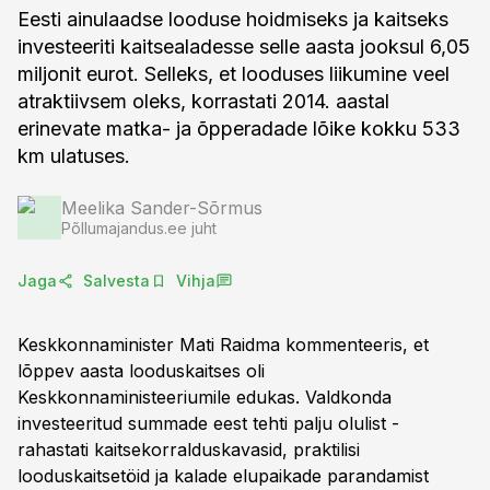
Eesti ainulaadse looduse hoidmiseks ja kaitseks
investeeriti kaitsealadesse selle aasta jooksul 6,05
miljonit eurot. Selleks, et looduses liikumine veel
atraktiivsem oleks, korrastati 2014. aastal
erinevate matka- ja õpperadade lõike kokku 533
km ulatuses.
Meelika Sander-Sõrmus
Põllumajandus.ee juht
Jaga
Salvesta
Vihja
Keskkonnaminister Mati Raidma kommenteeris, et
lõppev aasta looduskaitses oli
Keskkonnaministeeriumile edukas. Valdkonda
investeeritud summade eest tehti palju olulist -
rahastati kaitsekorralduskavasid, praktilisi
looduskaitsetöid ja kalade elupaikade parandamist