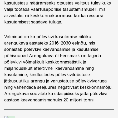
kasutustasu määramiseks otsustas valitsus tulevikuks
välja töötada väärtusepõhise tasustamismudeli, mis
arvestaks nii keskkonnakoormuse kui ka ressursi
kasutamisest saadava tuluga.
Valminud on ka põlevkivi kasutamise riikliku
arengukava aastateks 2016–2030 eelnõu, mis
sõnastab põlevkivi kaevandamise ja kasutamise
põhisuunad Arengukava üld-eesmärk on tagada
põlevkivi võimalikult keskkonnasäästlik ja
majanduslikult efektiivne kaevandamine ning
kasutamine, kindlustades põlevkivitööstuse
jätkusuutliku arengu ja varustatuse põlevkivivaruga
ning vähendada seejuures negatiivset keskkonnamõju.
Arengukava soovitab ka edaspidiseks jätta põlevkivi
aastase kaevandamismahuks 20 miljoni tonni.