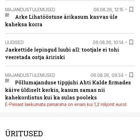
MAJANDUSTULEMUSED
06.08.26, 12:15
Arke Lihatööstuse ärikasum kasvas üle
kaheksa korra
UUDISED
06.08.26, 10:14
Jaekettide lepingud luubi all: tootjale ei tohi
veeretada ostja äririski
MAJANDUSTULEMUSED
06.08.26, 09:34
Põllumajanduse tippjuhi Ahti Kalde firmades
käive üldiselt kerkis, kasum samas nii
kahekordistus kui ka sulas pooleks
E-Piimast laekumata piimaraha on enam kui 1,2 miljonit eurot
ÜRITUSED