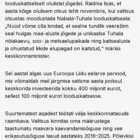
looduskaitseliselt olulistel jõgedel. Raidma lisas, et
aasta kõige olulisem otsus tehti novembris, kui valitsus
otsustas moodustada Nabala-Tuhala looduskaitseala.
„Nüüd võime olla kindad, et sealne tundlik veerežiim
seal hulgas maa-aluste jõgede ja unikaalse Tuhala
nõiakaevu, soo- ja metsaelupaikade ning kaitsealuste
ja ohustatud liikide elupaigad on kaitstud,“ märkis
keskkonnaminister.
Sel aastal algas uus Euroopa Liidu eelarve periood,
mis võimaldab meil järgmise seitsme aasta jooksul
keskkonda investeerida kokku 400 miljonit eurot,
sellest 100 miljonit eurot looduskaitsesse.
Suurtematest asjadest töötati välja keskkonnatasude
raamkava. Valitsus kinnitas oma määrustega
taastumatu maavara kaevandamisõiguse ning vee
erikasutusõiguse tasud aastateks 2016–2025. Põlevkivi