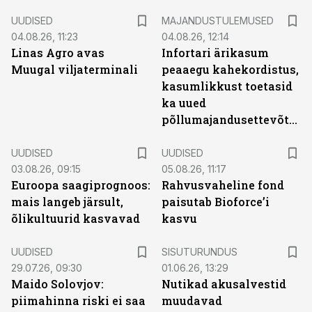
UUDISED
MAJANDUSTULEMUSED
04.08.26, 11:23
04.08.26, 12:14
Linas Agro avas
Infortari ärikasum
Muugal viljaterminali
peaaegu kahekordistus,
kasumlikkust toetasid
ka uued
põllumajandusettevõtted
UUDISED
UUDISED
03.08.26, 09:15
05.08.26, 11:17
Euroopa saagiprognoos:
Rahvusvaheline fond
mais langeb järsult,
paisutab Bioforce’i
õlikultuurid kasvavad
kasvu
ST
UUDISED
SISUTURUNDUS
29.07.26, 09:30
01.06.26, 13:29
Maido Solovjov:
Nutikad akusalvestid
piimahinna riski ei saa
muudavad