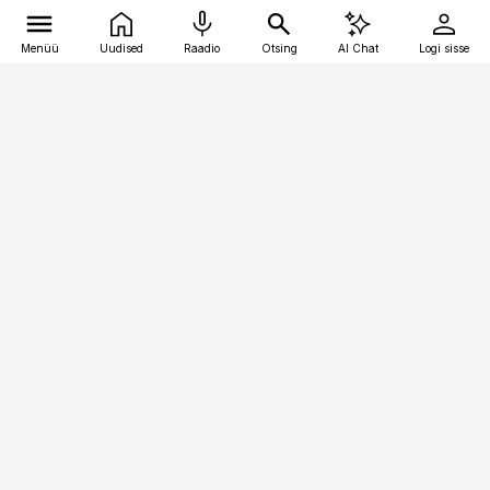
Menüü
Uudised
Raadio
Otsing
AI Chat
Logi sisse
Vana-Lõuna 39/1, 19094 Tallinn
(+372) 667 0111
pollumajandus@pollumajandus.ee
Telli
Reklaam
Firmast
Sisu kasutamisõigused
Ajakirjaniku
eetikakoodeks
Üldtingimused
Privaatsustingimused
Küpsiste poliitika
KKK
Eesti Meediaettevõtete
Eelistuste haldamine