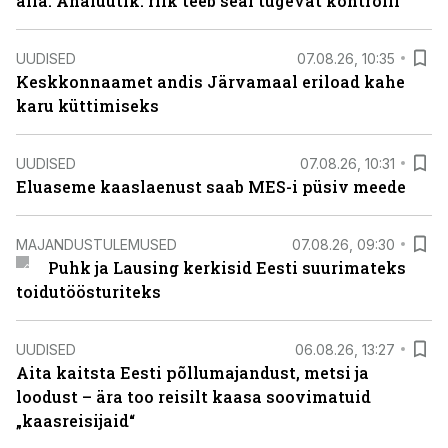
alla. Analüütik: riik teeb seal tugevat kontrolli
UUDISED
07.08.26, 10:35
Keskkonnaamet andis Järvamaal eriload kahe
karu küttimiseks
UUDISED
07.08.26, 10:31
Eluaseme kaaslaenust saab MES-i püsiv meede
MAJANDUSTULEMUSED
07.08.26, 09:30
Puhk ja Lausing kerkisid Eesti suurimateks
toidutöösturiteks
UUDISED
06.08.26, 13:27
Aita kaitsta Eesti põllumajandust, metsi ja
loodust – ära too reisilt kaasa soovimatuid
„kaasreisijaid“