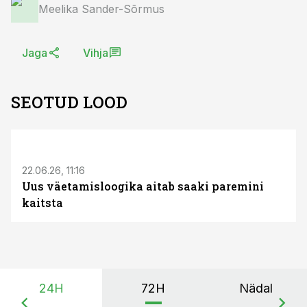
Meelika Sander-Sõrmus
Jaga
Vihja
SEOTUD LOOD
ST
22.06.26, 11:16
Uus väetamisloogika aitab saaki paremini
kaitsta
24H
72H
Nädal