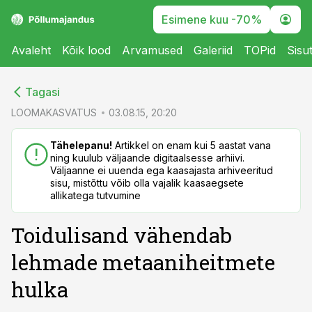
Esimene kuu -70%
Avaleht
Kõik lood
Arvamused
Galeriid
TOPid
Sisu
cebook
cebook
Tagasi
Twitter)
Twitter)
LOOMAKASVATUS
03.08.15, 20:20
kedIn
kedIn
Tähelepanu!
Artikkel on enam kui 5 aastat vana
ning kuulub väljaande digitaalsesse arhiivi.
ail
ail
Väljaanne ei uuenda ega kaasajasta arhiveeritud
sisu, mistõttu võib olla vajalik kaasaegsete
k
k
allikatega tutvumine
Toidulisand vähendab
lehmade metaaniheitmete
hulka