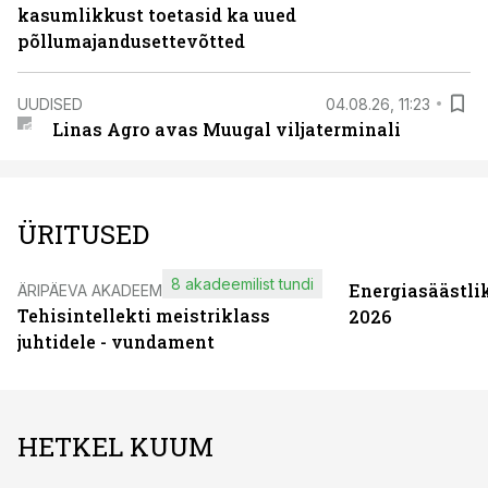
kasumlikkust toetasid ka uued
põllumajandusettevõtted
UUDISED
04.08.26, 11:23
Linas Agro avas Muugal viljaterminali
ÜRITUSED
8 akadeemilist tundi
Energiasäästli
ÄRIPÄEVA AKADEEMIA
Tehisintellekti meistriklass
2026
juhtidele - vundament
HETKEL KUUM