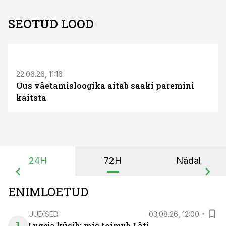
SEOTUD LOOD
ST
22.06.26, 11:16
Uus väetamisloogika aitab saaki paremini
kaitsta
24H
72H
Nädal
ENIMLOETUD
UUDISED
03.08.26, 12:00
Lugeja küsib: mis toimub Läti