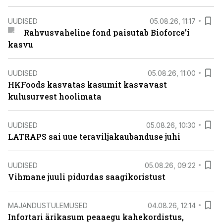
UUDISED
05.08.26, 11:17
Rahvusvaheline fond paisutab Bioforce’i
kasvu
UUDISED
05.08.26, 11:00
HKFoods kasvatas kasumit kasvavast
kulusurvest hoolimata
UUDISED
05.08.26, 10:30
LATRAPS sai uue teraviljakaubanduse juhi
UUDISED
05.08.26, 09:22
Vihmane juuli pidurdas saagikoristust
MAJANDUSTULEMUSED
04.08.26, 12:14
Infortari ärikasum peaaegu kahekordistus,