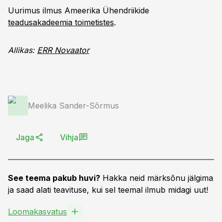
Uurimus ilmus Ameerika Ühendriikide
teadusakadeemia toimetistes
.
Allikas:
ERR Novaator
Meelika Sander-Sõrmus
Jaga
Vihja
See teema pakub huvi?
Hakka neid märksõnu jälgima
ja saad alati teavituse, kui sel teemal ilmub midagi uut!
Loomakasvatus