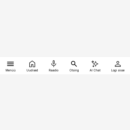
Menüü
Uudised
Raadio
Otsing
AI Chat
Logi sisse
Vana-Lõuna 39/1, 19094 Tallinn
(+372) 667 0111
pollumajandus@pollumajandus.ee
Telli
Reklaam