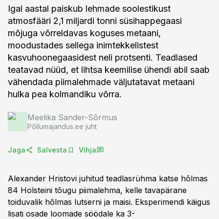
Igal aastal paiskub lehmade soolestikust
atmosfääri 2,1 miljardi tonni süsihappegaasi
mõjuga võrreldavas koguses metaani,
moodustades sellega inimtekkelistest
kasvuhoonegaasidest neli protsenti. Teadlased
teatavad nüüd, et lihtsa keemilise ühendi abil saab
vähendada piimalehmade väljutatavat metaani
hulka pea kolmandiku võrra.
Meelika Sander-Sõrmus
Põllumajandus.ee juht
Jaga
Salvesta
Vihja
Alexander Hristovi juhitud teadlasrühma katse hõlmas
84 Holsteini tõugu piimalehma, kelle tavapärane
toiduvalik hõlmas lutserni ja maisi. Eksperimendi käigus
lisati osade loomade söödale ka 3-