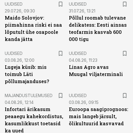
UUDISED
UUDISED
29.07.26, 09:30
31.07.26, 13:21
Maido Solovjov:
Põllul roomab tulevane
piimahinna riski ei saa
delikatess: Eesti ainsas
lõputult ühe osapoole
teofarmis kasvab 600
kanda jätta
000 tigu
UUDISED
UUDISED
03.08.26, 12:00
04.08.26, 11:23
Lugeja küsib: mis
Linas Agro avas
toimub Läti
Muugal viljaterminali
põllumajanduses?
MAJANDUSTULEMUSED
UUDISED
04.08.26, 12:14
03.08.26, 09:15
Infortari ärikasum
Euroopa saagiprognoos:
peaaegu kahekordistus,
mais langeb järsult,
kasumlikkust toetasid
õlikultuurid kasvavad
ka uued