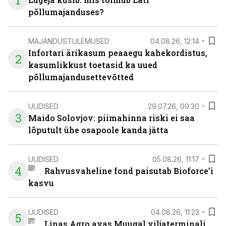
1
põllumajanduses?
MAJANDUSTULEMUSED
04.08.26, 12:14
Infortari ärikasum peaaegu kahekordistus,
2
kasumlikkust toetasid ka uued
põllumajandusettevõtted
UUDISED
29.07.26, 09:30
3
Maido Solovjov: piimahinna riski ei saa
lõputult ühe osapoole kanda jätta
UUDISED
05.08.26, 11:17
4
Rahvusvaheline fond paisutab Bioforce’i
kasvu
UUDISED
04.08.26, 11:23
5
Linas Agro avas Muugal viljaterminali