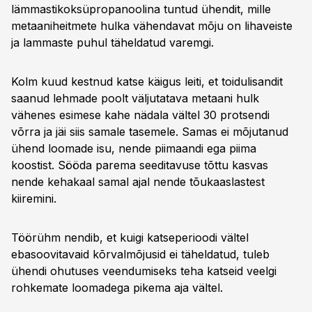
lämmastikoksüpropanoolina tuntud ühendit, mille
metaaniheitmete hulka vähendavat mõju on lihaveiste
ja lammaste puhul täheldatud varemgi.
Kolm kuud kestnud katse käigus leiti, et toidulisandit
saanud lehmade poolt väljutatava metaani hulk
vähenes esimese kahe nädala vältel 30 protsendi
võrra ja jäi siis samale tasemele. Samas ei mõjutanud
ühend loomade isu, nende piimaandi ega piima
koostist. Sööda parema seeditavuse tõttu kasvas
nende kehakaal samal ajal nende tõukaaslastest
kiiremini.
Töörühm nendib, et kuigi katseperioodi vältel
ebasoovitavaid kõrvalmõjusid ei täheldatud, tuleb
ühendi ohutuses veendumiseks teha katseid veelgi
rohkemate loomadega pikema aja vältel.