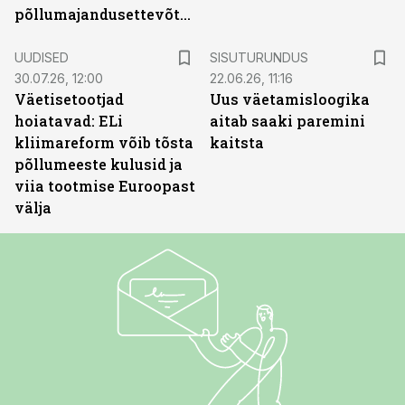
põllumajandusettevõtted
ST
UUDISED
SISUTURUNDUS
30.07.26, 12:00
22.06.26, 11:16
Väetisetootjad
Uus väetamisloogika
hoiatavad: ELi
aitab saaki paremini
kliimareform võib tõsta
kaitsta
põllumeeste kulusid ja
viia tootmise Euroopast
välja