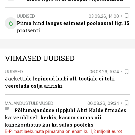
UUDISED
03.08.26, 14:00
6
Piima hind langes esimesel poolaastal ligi 15
protsenti
VIIMASED UUDISED
UUDISED
06.08.26, 10:14
Jaekettide lepingud luubi all: tootjale ei tohi
veeretada ostja äririski
MAJANDUSTULEMUSED
06.08.26, 09:34
Põllumajanduse tippjuhi Ahti Kalde firmades
käive üldiselt kerkis, kasum samas nii
kahekordistus kui ka sulas pooleks
E-Piimast laekumata piimaraha on enam kui 1,2 miljonit eurot