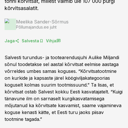
tonni kõrvitsat, millest valmib üle 107 000 purgi
kõrvitsasalatit.
Meelika Sander-Sõrmus
Põllumajandus.ee juht
Jaga
Salvesta
Vihja
Salvesti turundus- ja tootearendusjuhi Aulike Miljandi
sõnul toodetakse sel aastal kõrvitsat eelmise aastaga
võrreldes umbes samas koguses. “Kõrvitsatootmine
on kurkide ja kapsaste järel köögiviljakategoorias
koguselt kolmas suurim tootmissuund.” Ta lisas, et
kõrvitsat ostab Salvest kokku Eesti kasvatajatelt. “Kuigi
tänavune ilm on sarnaselt kurgikasvatamisega
mõjutanud ka kõrvitsate kasvamist, saame vajamineva
koguse kenasti kätte, et Eesti turu jaoks piisav
tootmine tagada.”