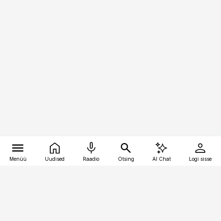
Menüü
Uudised
Raadio
Otsing
AI Chat
Logi sisse
Vana-Lõuna 39/1, 19094 Tallinn
(+372) 667 0111