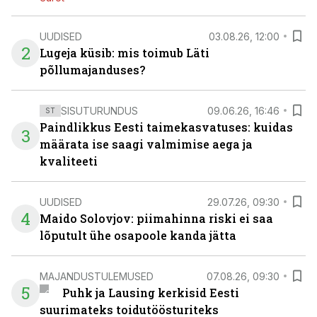
UUDISED
03.08.26, 12:00
2
Lugeja küsib: mis toimub Läti
põllumajanduses?
SISUTURUNDUS
09.06.26, 16:46
ST
Paindlikkus Eesti taimekasvatuses: kuidas
3
määrata ise saagi valmimise aega ja
kvaliteeti
UUDISED
29.07.26, 09:30
4
Maido Solovjov: piimahinna riski ei saa
lõputult ühe osapoole kanda jätta
MAJANDUSTULEMUSED
07.08.26, 09:30
5
Puhk ja Lausing kerkisid Eesti
suurimateks toidutöösturiteks