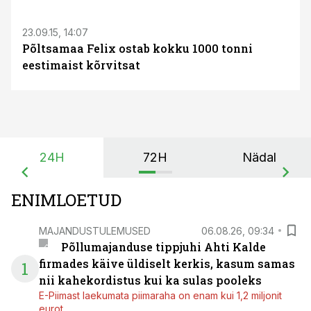
S
23.09.15, 14:07
Põltsamaa Felix ostab kokku 1000 tonni
eestimaist kõrvitsat
24H
72H
Nädal
ENIMLOETUD
MAJANDUSTULEMUSED
06.08.26, 09:34
Põllumajanduse tippjuhi Ahti Kalde
firmades käive üldiselt kerkis, kasum samas
1
nii kahekordistus kui ka sulas pooleks
E-Piimast laekumata piimaraha on enam kui 1,2 miljonit
eurot