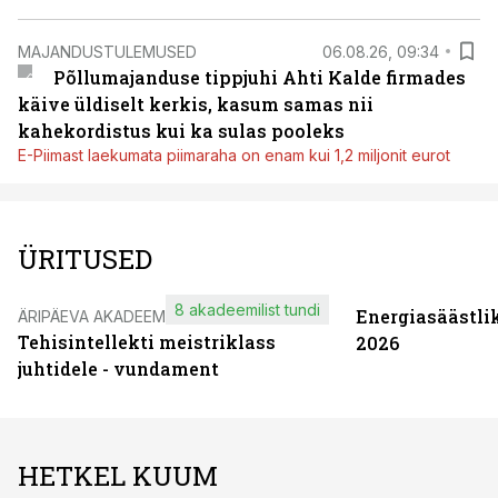
MAJANDUSTULEMUSED
06.08.26, 09:34
Põllumajanduse tippjuhi Ahti Kalde firmades
käive üldiselt kerkis, kasum samas nii
kahekordistus kui ka sulas pooleks
E-Piimast laekumata piimaraha on enam kui 1,2 miljonit eurot
ÜRITUSED
8 akadeemilist tundi
Energiasäästli
ÄRIPÄEVA AKADEEMIA
Tehisintellekti meistriklass
2026
juhtidele - vundament
HETKEL KUUM