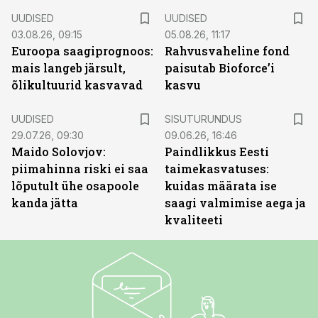
UUDISED
UUDISED
03.08.26, 09:15
05.08.26, 11:17
Euroopa saagiprognoos:
Rahvusvaheline fond
mais langeb järsult,
paisutab Bioforce’i
õlikultuurid kasvavad
kasvu
ST
UUDISED
SISUTURUNDUS
29.07.26, 09:30
09.06.26, 16:46
Maido Solovjov:
Paindlikkus Eesti
piimahinna riski ei saa
taimekasvatuses:
lõputult ühe osapoole
kuidas määrata ise
kanda jätta
saagi valmimise aega ja
kvaliteeti