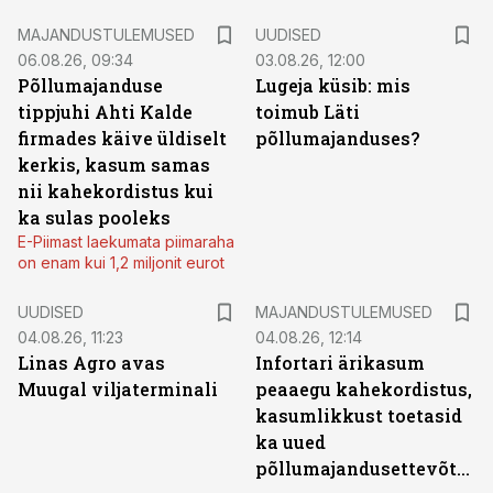
MAJANDUSTULEMUSED
UUDISED
06.08.26, 09:34
03.08.26, 12:00
Põllumajanduse
Lugeja küsib: mis
tippjuhi Ahti Kalde
toimub Läti
firmades käive üldiselt
põllumajanduses?
kerkis, kasum samas
nii kahekordistus kui
ka sulas pooleks
E-Piimast laekumata piimaraha
on enam kui 1,2 miljonit eurot
UUDISED
MAJANDUSTULEMUSED
04.08.26, 11:23
04.08.26, 12:14
Linas Agro avas
Infortari ärikasum
Muugal viljaterminali
peaaegu kahekordistus,
kasumlikkust toetasid
ka uued
põllumajandusettevõtted