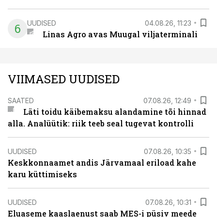
UUDISED
04.08.26, 11:23
6
Linas Agro avas Muugal viljaterminali
VIIMASED UUDISED
SAATED
07.08.26, 12:49
Läti toidu käibemaksu alandamine tõi hinnad
alla. Analüütik: riik teeb seal tugevat kontrolli
UUDISED
07.08.26, 10:35
Keskkonnaamet andis Järvamaal eriload kahe
karu küttimiseks
UUDISED
07.08.26, 10:31
Eluaseme kaaslaenust saab MES-i püsiv meede