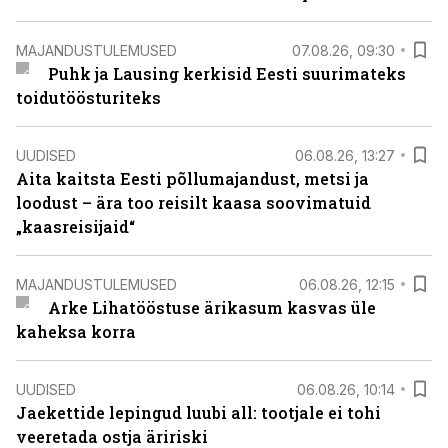
MAJANDUSTULEMUSED
07.08.26, 09:30
Puhk ja Lausing kerkisid Eesti suurimateks
toidutöösturiteks
UUDISED
06.08.26, 13:27
Aita kaitsta Eesti põllumajandust, metsi ja
loodust – ära too reisilt kaasa soovimatuid
„kaasreisijaid“
MAJANDUSTULEMUSED
06.08.26, 12:15
Arke Lihatööstuse ärikasum kasvas üle
kaheksa korra
UUDISED
06.08.26, 10:14
Jaekettide lepingud luubi all: tootjale ei tohi
veeretada ostja äririski