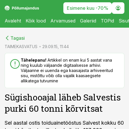
Esimene kuu -70%
Avaleht
Kõik lood
Arvamused
Galeriid
TOPid
Sisu
cebook
cebook
Tagasi
Twitter)
Twitter)
TAIMEKASVATUS
29.09.15, 11:44
kedIn
kedIn
Tähelepanu!
Artikkel on enam kui 5 aastat vana
ning kuulub väljaande digitaalsesse arhiivi.
ail
ail
Väljaanne ei uuenda ega kaasajasta arhiveeritud
sisu, mistõttu võib olla vajalik kaasaegsete
k
k
allikatega tutvumine
Sügishooajal läheb Salvestis
purki 60 tonni kõrvitsat
Sel aastal ostis toiduainetööstus Salvest kokku 60