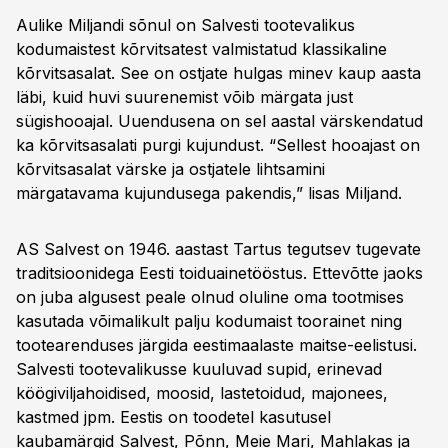
Aulike Miljandi sõnul on Salvesti tootevalikus
kodumaistest kõrvitsatest valmistatud klassikaline
kõrvitsasalat. See on ostjate hulgas minev kaup aasta
läbi, kuid huvi suurenemist võib märgata just
sügishooajal. Uuendusena on sel aastal värskendatud
ka kõrvitsasalati purgi kujundust. “Sellest hooajast on
kõrvitsasalat värske ja ostjatele lihtsamini
märgatavama kujundusega pakendis,” lisas Miljand.
AS Salvest on 1946. aastast Tartus tegutsev tugevate
traditsioonidega Eesti toiduainetööstus. Ettevõtte jaoks
on juba algusest peale olnud oluline oma tootmises
kasutada võimalikult palju kodumaist toorainet ning
tootearenduses järgida eestimaalaste maitse-eelistusi.
Salvesti tootevalikusse kuuluvad supid, erinevad
köögiviljahoidised, moosid, lastetoidud, majonees,
kastmed jpm. Eestis on toodetel kasutusel
kaubamärgid Salvest, Põnn, Meie Mari, Mahlakas ja