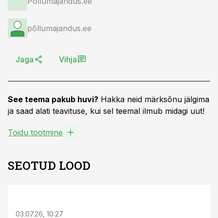
Põllumajandus.ee
põllumajandus.ee
Jaga
Vihja
See teema pakub huvi?
Hakka neid märksõnu jälgima
ja saad alati teavituse, kui sel teemal ilmub midagi uut!
Toidu tootmine
SEOTUD LOOD
ST
03.07.26, 10:27