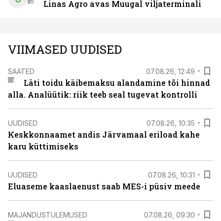
Linas Agro avas Muugal viljaterminali
VIIMASED UUDISED
SAATED
07.08.26, 12:49
Läti toidu käibemaksu alandamine tõi hinnad
alla. Analüütik: riik teeb seal tugevat kontrolli
UUDISED
07.08.26, 10:35
Keskkonnaamet andis Järvamaal eriload kahe
karu küttimiseks
UUDISED
07.08.26, 10:31
Eluaseme kaaslaenust saab MES-i püsiv meede
MAJANDUSTULEMUSED
07.08.26, 09:30