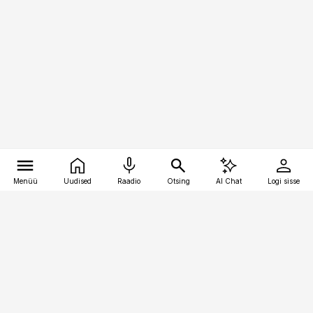
Menüü
Uudised
Raadio
Otsing
AI Chat
Logi sisse
Vana-Lõuna 39/1, 19094 Tallinn
(+372) 667 0111
pollumajandus@pollumajandus.ee