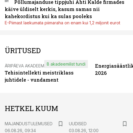
Põllumajanduse tippjuhi Ahti Kalde firmades
käive üldiselt kerkis, kasum samas nii
kahekordistus kui ka sulas pooleks
E-Piimast laekumata piimaraha on enam kui 1,2 miljonit eurot
ÜRITUSED
8 akadeemilist tundi
Energiasäästli
ÄRIPÄEVA AKADEEMIA
Tehisintellekti meistriklass
2026
juhtidele - vundament
HETKEL KUUM
MAJANDUSTULEMUSED
UUDISED
06.08.26, 09:34
03.08.26, 12:00