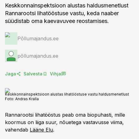
Keskkonnainspektsioon alustas haldusmenetlust
Rannarootsi lihatööstuse vastu, keda naaber
süüdistab oma kaevavuvee reostamises.
Põllumajandus.ee
põllumajandus.ee
Jaga
Salvesta
Vihja
Keskkonnainspektsioon alustas lihatööstuse vastu haldusmenetlust
Foto:
Andras Kralla
Rannarootsi lihatööstus peab oma biopuhasti, mille
koormus on liiga suur, nõuetega vastavusse viima,
vahendab
Lääne Elu
.