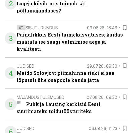
2
Lugeja küsib: mis toimub Läti
põllumajanduses?
SISUTURUNDUS
09.06.26, 16:46
ST
Paindlikkus Eesti taimekasvatuses: kuidas
3
määrata ise saagi valmimise aega ja
kvaliteeti
UUDISED
29.07.26, 09:30
4
Maido Solovjov: piimahinna riski ei saa
lõputult ühe osapoole kanda jätta
MAJANDUSTULEMUSED
07.08.26, 09:30
5
Puhk ja Lausing kerkisid Eesti
suurimateks toidutöösturiteks
UUDISED
04.08.26, 11:23
6