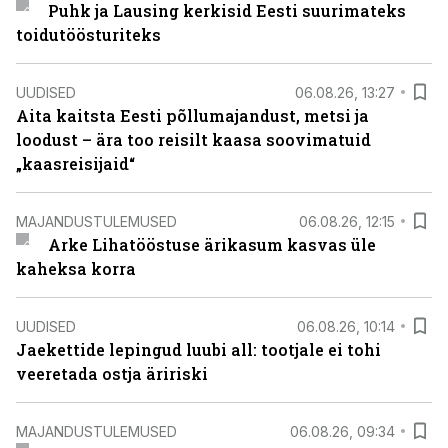
Puhk ja Lausing kerkisid Eesti suurimateks
toidutöösturiteks
UUDISED
06.08.26, 13:27
Aita kaitsta Eesti põllumajandust, metsi ja
loodust – ära too reisilt kaasa soovimatuid
„kaasreisijaid“
MAJANDUSTULEMUSED
06.08.26, 12:15
Arke Lihatööstuse ärikasum kasvas üle
kaheksa korra
UUDISED
06.08.26, 10:14
Jaekettide lepingud luubi all: tootjale ei tohi
veeretada ostja äririski
MAJANDUSTULEMUSED
06.08.26, 09:34