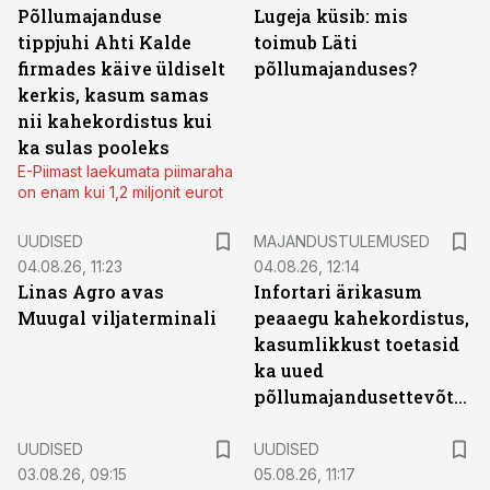
Põllumajanduse
Lugeja küsib: mis
tippjuhi Ahti Kalde
toimub Läti
firmades käive üldiselt
põllumajanduses?
kerkis, kasum samas
nii kahekordistus kui
ka sulas pooleks
E-Piimast laekumata piimaraha
on enam kui 1,2 miljonit eurot
UUDISED
MAJANDUSTULEMUSED
04.08.26, 11:23
04.08.26, 12:14
Linas Agro avas
Infortari ärikasum
Muugal viljaterminali
peaaegu kahekordistus,
kasumlikkust toetasid
ka uued
põllumajandusettevõtted
UUDISED
UUDISED
03.08.26, 09:15
05.08.26, 11:17