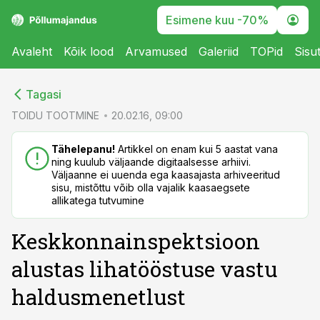
Esimene kuu -70%
Avaleht
Kõik lood
Arvamused
Galeriid
TOPid
Sisu
cebook
cebook
Tagasi
Twitter)
Twitter)
TOIDU TOOTMINE
20.02.16, 09:00
kedIn
kedIn
Tähelepanu!
Artikkel on enam kui 5 aastat vana
ning kuulub väljaande digitaalsesse arhiivi.
ail
ail
Väljaanne ei uuenda ega kaasajasta arhiveeritud
sisu, mistõttu võib olla vajalik kaasaegsete
k
k
allikatega tutvumine
Keskkonnainspektsioon
alustas lihatööstuse vastu
haldusmenetlust