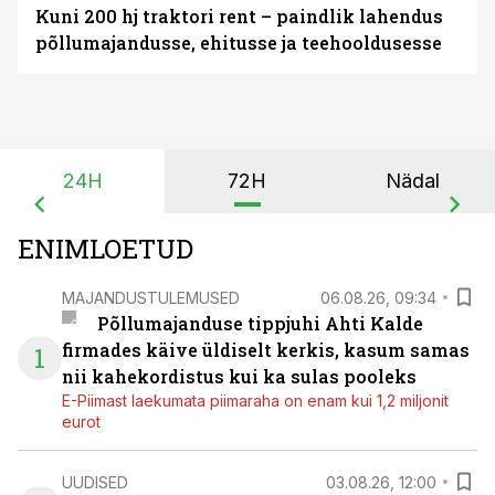
Kuni 200 hj traktori rent – paindlik lahendus
põllumajandusse, ehitusse ja teehooldusesse
24H
72H
Nädal
ENIMLOETUD
MAJANDUSTULEMUSED
06.08.26, 09:34
Põllumajanduse tippjuhi Ahti Kalde
firmades käive üldiselt kerkis, kasum samas
1
nii kahekordistus kui ka sulas pooleks
E-Piimast laekumata piimaraha on enam kui 1,2 miljonit
eurot
UUDISED
03.08.26, 12:00