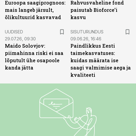
Euroopa saagiprognoos:
Rahvusvaheline fond
mais langeb järsult,
paisutab Bioforce’i
õlikultuurid kasvavad
kasvu
ST
UUDISED
SISUTURUNDUS
29.07.26, 09:30
09.06.26, 16:46
Maido Solovjov:
Paindlikkus Eesti
piimahinna riski ei saa
taimekasvatuses:
lõputult ühe osapoole
kuidas määrata ise
kanda jätta
saagi valmimise aega ja
kvaliteeti