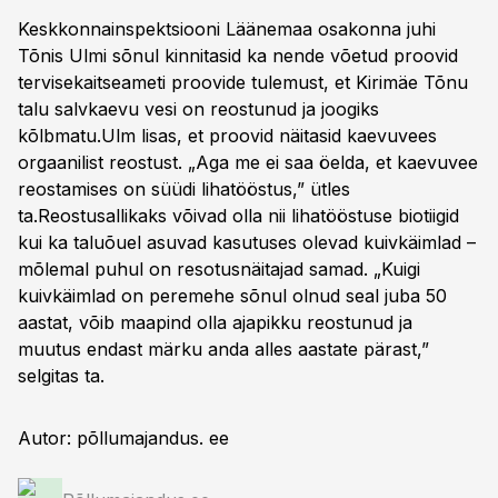
Keskkonnainspektsiooni Läänemaa osakonna juhi
Tõnis Ulmi sõnul kinnitasid ka nende võetud proovid
tervisekaitseameti proovide tulemust, et Kirimäe Tõnu
talu salvkaevu vesi on reostunud ja joogiks
kõlbmatu.Ulm lisas, et proovid näitasid kaevuvees
orgaanilist reostust. „Aga me ei saa öelda, et kaevuvee
reostamises on süüdi lihatööstus,” ütles
ta.Reostusallikaks võivad olla nii lihatööstuse biotiigid
kui ka taluõuel asuvad kasutuses olevad kuivkäimlad –
mõlemal puhul on resotusnäitajad samad. „Kuigi
kuivkäimlad on peremehe sõnul olnud seal juba 50
aastat, võib maapind olla ajapikku reostunud ja
muutus endast märku anda alles aastate pärast,”
selgitas ta.
Autor: põllumajandus. ee