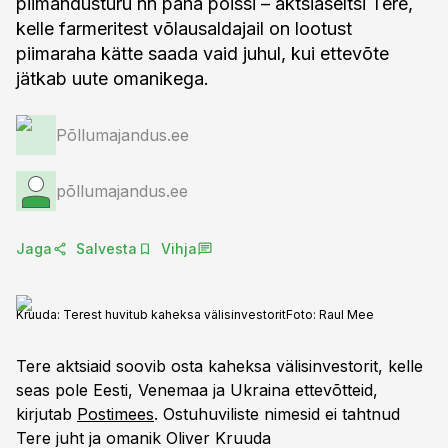
piimandusturu nn paha poissi – aktsiaseltsi Tere,
kelle farmeritest võlausaldajail on lootust
piimaraha kätte saada vaid juhul, kui ettevõte
jätkab uute omanikega.
Põllumajandus.ee
põllumajandus.ee
Jaga
Salvesta
Vihja
Kruuda: Terest huvitub kaheksa välisinvestorit
Foto:
Raul Mee
Tere aktsiaid soovib osta kaheksa välisinvestorit, kelle
seas pole Eesti, Venemaa ja Ukraina ettevõtteid,
kirjutab
Postimees
. Ostuhuviliste nimesid ei tahtnud
Tere juht ja omanik Oliver Kruuda