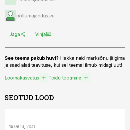
põllumajandus.ee
Jaga
Vihja
See teema pakub huvi?
Hakka neid märksõnu jälgima
ja saad alati teavituse, kui sel teemal ilmub midagi uut!
Loomakasvatus
Toidu tootmine
SEOTUD LOOD
16.08.16, 21:41