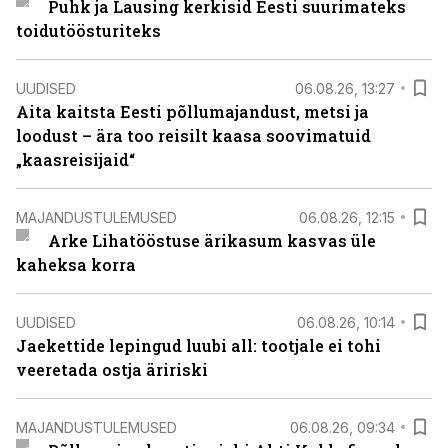
Puhk ja Lausing kerkisid Eesti suurimateks
toidutöösturiteks
UUDISED
06.08.26, 13:27
Aita kaitsta Eesti põllumajandust, metsi ja
loodust – ära too reisilt kaasa soovimatuid
„kaasreisijaid“
MAJANDUSTULEMUSED
06.08.26, 12:15
Arke Lihatööstuse ärikasum kasvas üle
kaheksa korra
UUDISED
06.08.26, 10:14
Jaekettide lepingud luubi all: tootjale ei tohi
veeretada ostja äririski
MAJANDUSTULEMUSED
06.08.26, 09:34