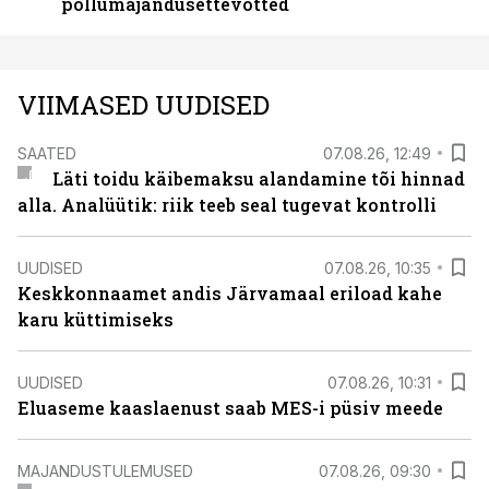
põllumajandusettevõtted
VIIMASED UUDISED
SAATED
07.08.26, 12:49
Läti toidu käibemaksu alandamine tõi hinnad
alla. Analüütik: riik teeb seal tugevat kontrolli
UUDISED
07.08.26, 10:35
Keskkonnaamet andis Järvamaal eriload kahe
karu küttimiseks
UUDISED
07.08.26, 10:31
Eluaseme kaaslaenust saab MES-i püsiv meede
MAJANDUSTULEMUSED
07.08.26, 09:30