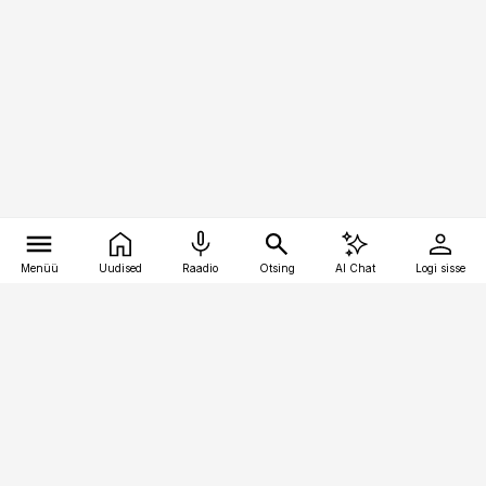
Menüü
Uudised
Raadio
Otsing
AI Chat
Logi sisse
Vana-Lõuna 39/1, 19094 Tallinn
(+372) 667 0111
pollumajandus@pollumajandus.ee