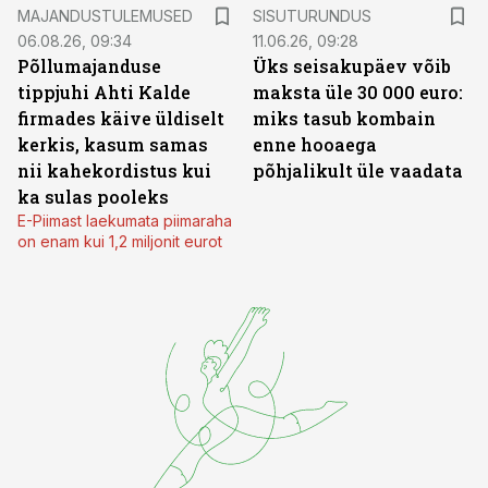
ST
MAJANDUSTULEMUSED
SISUTURUNDUS
06.08.26, 09:34
11.06.26, 09:28
Põllumajanduse
Üks seisakupäev võib
tippjuhi Ahti Kalde
maksta üle 30 000 euro:
firmades käive üldiselt
miks tasub kombain
kerkis, kasum samas
enne hooaega
nii kahekordistus kui
põhjalikult üle vaadata
ka sulas pooleks
E-Piimast laekumata piimaraha
on enam kui 1,2 miljonit eurot