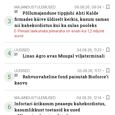
MAJANDUSTULEMUSED
06.08.26, 09:34
Põllumajanduse tippjuhi Ahti Kalde
firmades käive üldiselt kerkis, kasum samas
3
nii kahekordistus kui ka sulas pooleks
E-Piimast laekumata piimaraha on enam kui 1,2 miljonit
eurot
UUDISED
04.08.26, 11:23
4
Linas Agro avas Muugal viljaterminali
UUDISED
05.08.26, 11:17
5
Rahvusvaheline fond paisutab Bioforce’i
kasvu
MAJANDUSTULEMUSED
04.08.26, 12:14
Infortari ärikasum peaaegu kahekordistus,
6
kasumlikkust toetasid ka uued