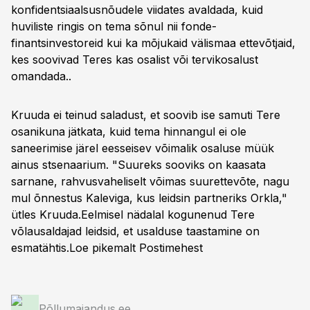
konfidentsiaalsusnõudele viidates avaldada, kuid
huviliste ringis on tema sõnul nii fonde-
finantsinvestoreid kui ka mõjukaid välismaa ettevõtjaid,
kes soovivad Teres kas osalist või tervikosalust
omandada..
Kruuda ei teinud saladust, et soovib ise samuti Tere
osanikuna jätkata, kuid tema hinnangul ei ole
saneerimise järel eesseisev võimalik osaluse müük
ainus stsenaarium. "Suureks sooviks on kaasata
sarnane, rahvusvaheliselt võimas suurettevõte, nagu
mul õnnestus Kaleviga, kus leidsin partneriks Orkla,"
ütles Kruuda.Eelmisel nädalal kogunenud Tere
võlausaldajad leidsid, et usalduse taastamine on
esmatähtis.Loe pikemalt
Postimehest
Põllumajandus.ee