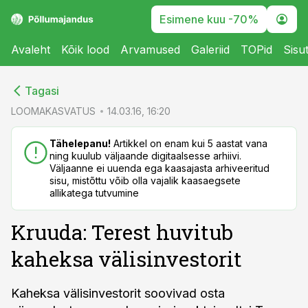
Esimene kuu -70%
Avaleht
Kõik lood
Arvamused
Galeriid
TOPid
Sisu
cebook
cebook
Tagasi
Twitter)
Twitter)
LOOMAKASVATUS
14.03.16, 16:20
kedIn
kedIn
Tähelepanu!
Artikkel on enam kui 5 aastat vana
ning kuulub väljaande digitaalsesse arhiivi.
ail
ail
Väljaanne ei uuenda ega kaasajasta arhiveeritud
sisu, mistõttu võib olla vajalik kaasaegsete
k
k
allikatega tutvumine
Kruuda: Terest huvitub
kaheksa välisinvestorit
Kaheksa välisinvestorit soovivad osta