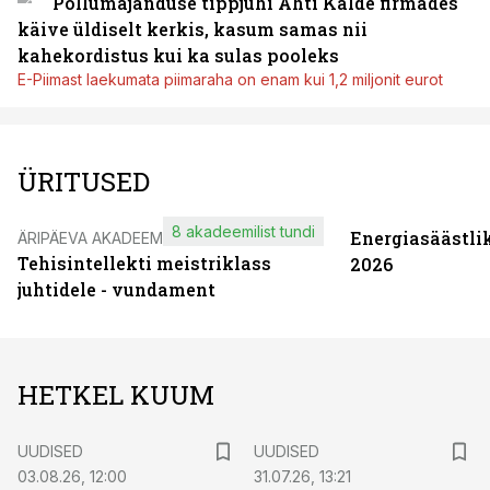
Põllumajanduse tippjuhi Ahti Kalde firmades
käive üldiselt kerkis, kasum samas nii
kahekordistus kui ka sulas pooleks
E-Piimast laekumata piimaraha on enam kui 1,2 miljonit eurot
ÜRITUSED
8 akadeemilist tundi
Energiasäästli
ÄRIPÄEVA AKADEEMIA
Tehisintellekti meistriklass
2026
juhtidele - vundament
HETKEL KUUM
UUDISED
UUDISED
03.08.26, 12:00
31.07.26, 13:21