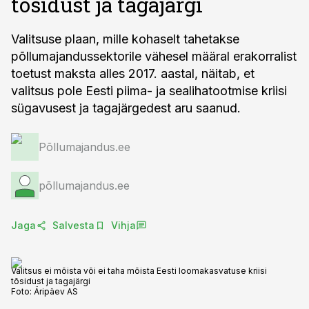
tõsidust ja tagajärgi
Valitsuse plaan, mille kohaselt tahetakse
põllumajandussektorile vähesel määral erakorralist
toetust maksta alles 2017. aastal, näitab, et
valitsus pole Eesti piima- ja sealihatootmise kriisi
sügavusest ja tagajärgedest aru saanud.
Põllumajandus.ee
põllumajandus.ee
Jaga
Salvesta
Vihja
Valitsus ei mõista või ei taha mõista Eesti loomakasvatuse kriisi
tõsidust ja tagajärgi
Foto:
Äripäev AS