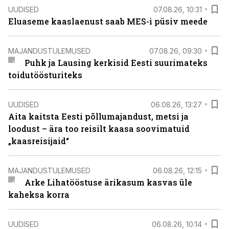
UUDISED
07.08.26, 10:31
Eluaseme kaaslaenust saab MES-i püsiv meede
MAJANDUSTULEMUSED
07.08.26, 09:30
Puhk ja Lausing kerkisid Eesti suurimateks
toidutöösturiteks
UUDISED
06.08.26, 13:27
Aita kaitsta Eesti põllumajandust, metsi ja
loodust – ära too reisilt kaasa soovimatuid
„kaasreisijaid“
MAJANDUSTULEMUSED
06.08.26, 12:15
Arke Lihatööstuse ärikasum kasvas üle
kaheksa korra
UUDISED
06.08.26, 10:14