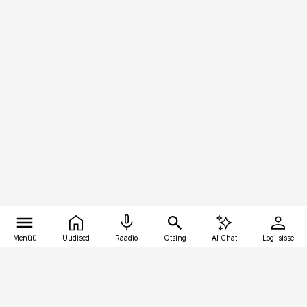
Menüü
Uudised
Raadio
Otsing
AI Chat
Logi sisse
Vana-Lõuna 39/1, 19094 Tallinn