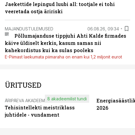
Jaekettide lepingud luubi all: tootjale ei tohi
veeretada ostja äririski
MAJANDUSTULEMUSED
06.08.26, 09:34
Põllumajanduse tippjuhi Ahti Kalde firmades
käive üldiselt kerkis, kasum samas nii
kahekordistus kui ka sulas pooleks
E-Piimast laekumata piimaraha on enam kui 1,2 miljonit eurot
ÜRITUSED
8 akadeemilist tundi
Energiasäästli
ÄRIPÄEVA AKADEEMIA
Tehisintellekti meistriklass
2026
juhtidele - vundament