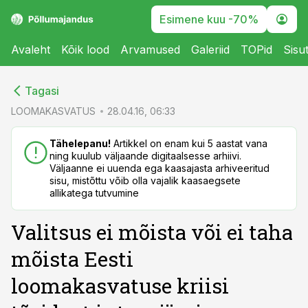
Esimene kuu -70%
Avaleht
Kõik lood
Arvamused
Galeriid
TOPid
Sisu
cebook
cebook
Tagasi
Twitter)
Twitter)
LOOMAKASVATUS
28.04.16, 06:33
kedIn
kedIn
Tähelepanu!
Artikkel on enam kui 5 aastat vana
ning kuulub väljaande digitaalsesse arhiivi.
ail
ail
Väljaanne ei uuenda ega kaasajasta arhiveeritud
sisu, mistõttu võib olla vajalik kaasaegsete
k
k
allikatega tutvumine
Valitsus ei mõista või ei taha
mõista Eesti
loomakasvatuse kriisi