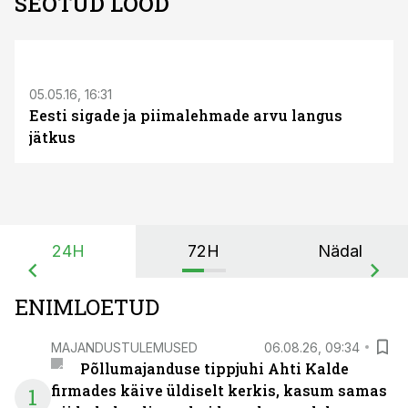
SEOTUD LOOD
S
05.05.16, 16:31
Eesti sigade ja piimalehmade arvu langus
jätkus
24H
72H
Nädal
ENIMLOETUD
MAJANDUSTULEMUSED
06.08.26, 09:34
Põllumajanduse tippjuhi Ahti Kalde
firmades käive üldiselt kerkis, kasum samas
1