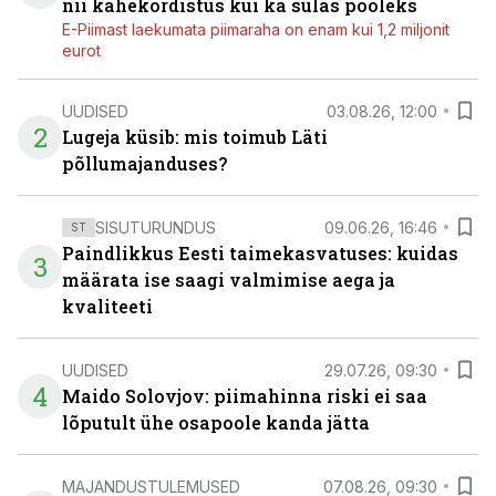
nii kahekordistus kui ka sulas pooleks
E-Piimast laekumata piimaraha on enam kui 1,2 miljonit
eurot
UUDISED
03.08.26, 12:00
2
Lugeja küsib: mis toimub Läti
põllumajanduses?
SISUTURUNDUS
09.06.26, 16:46
ST
Paindlikkus Eesti taimekasvatuses: kuidas
3
määrata ise saagi valmimise aega ja
kvaliteeti
UUDISED
29.07.26, 09:30
4
Maido Solovjov: piimahinna riski ei saa
lõputult ühe osapoole kanda jätta
MAJANDUSTULEMUSED
07.08.26, 09:30