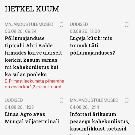
HETKEL KUUM
MAJANDUSTULEMUSED
UUDISED
06.08.26, 09:34
03.08.26, 12:00
Põllumajanduse
Lugeja küsib: mis
tippjuhi Ahti Kalde
toimub Läti
firmades käive üldiselt
põllumajanduses?
kerkis, kasum samas
nii kahekordistus kui
ka sulas pooleks
E-Piimast laekumata piimaraha
on enam kui 1,2 miljonit eurot
UUDISED
MAJANDUSTULEMUSED
04.08.26, 11:23
04.08.26, 12:14
Linas Agro avas
Infortari ärikasum
Muugal viljaterminali
peaaegu kahekordistus,
kasumlikkust toetasid