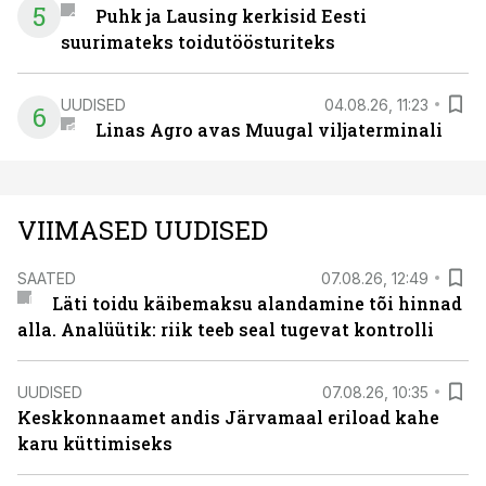
5
Puhk ja Lausing kerkisid Eesti
suurimateks toidutöösturiteks
UUDISED
04.08.26, 11:23
6
Linas Agro avas Muugal viljaterminali
VIIMASED UUDISED
SAATED
07.08.26, 12:49
Läti toidu käibemaksu alandamine tõi hinnad
alla. Analüütik: riik teeb seal tugevat kontrolli
UUDISED
07.08.26, 10:35
Keskkonnaamet andis Järvamaal eriload kahe
karu küttimiseks