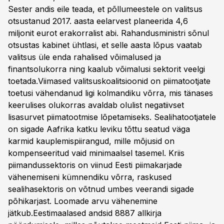
Sester andis eile teada, et põllumeestele on valitsus
otsustanud 2017. aasta eelarvest planeerida 4,6
miljonit eurot erakorralist abi. Rahandusministri sõnul
otsustas kabinet ühtlasi, et selle aasta lõpus vaatab
valitsus üle enda rahalised võimalused ja
finantsolukorra ning kaalub võimalusi sektorit veelgi
toetada.Viimased valitsuskoalitsioonid on piimatootjate
toetusi vähendanud ligi kolmandiku võrra, mis tänases
keerulises olukorras avaldab olulist negatiivset
lisasurvet piimatootmise lõpetamiseks. Sealihatootjatele
on sigade Aafrika katku leviku tõttu seatud väga
karmid kauplemispiirangud, mille mõjusid on
kompenseeritud vaid minimaalsel tasemel. Kriis
piimandussektoris on viinud Eesti piimakarjade
vähenemiseni kümnendiku võrra, raskused
sealihasektoris on võtnud umbes veerandi sigade
põhikarjast. Loomade arvu vähenemine
jätkub.Eestimaalased andsid 8887 allkirja