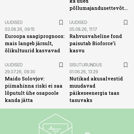
ka uued
põllumajandusettevõtted
UUDISED
UUDISED
03.08.26, 09:15
05.08.26, 11:17
Euroopa saagiprognoos:
Rahvusvaheline fond
mais langeb järsult,
paisutab Bioforce’i
õlikultuurid kasvavad
kasvu
ST
UUDISED
SISUTURUNDUS
29.07.26, 09:30
01.06.26, 13:29
Maido Solovjov:
Nutikad akusalvestid
piimahinna riski ei saa
muudavad
lõputult ühe osapoole
päikeseenergia taas
kanda jätta
tasuvaks