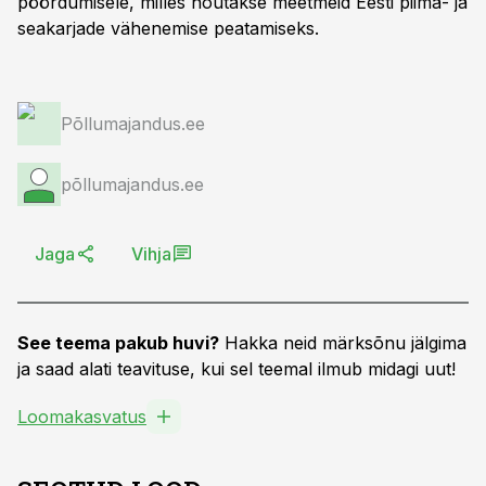
pöördumisele, milles nõutakse meetmeid Eesti piima- ja
seakarjade vähenemise peatamiseks.
Põllumajandus.ee
põllumajandus.ee
Jaga
Vihja
See teema pakub huvi?
Hakka neid märksõnu jälgima
ja saad alati teavituse, kui sel teemal ilmub midagi uut!
Loomakasvatus