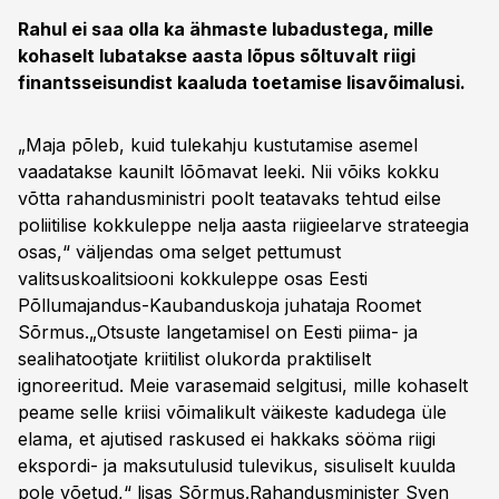
Rahul ei saa olla ka ähmaste lubadustega, mille
kohaselt lubatakse aasta lõpus sõltuvalt riigi
finantsseisundist kaaluda toetamise lisavõimalusi.
„Maja põleb, kuid tulekahju kustutamise asemel
vaadatakse kaunilt lõõmavat leeki. Nii võiks kokku
võtta rahandusministri poolt teatavaks tehtud eilse
poliitilise kokkuleppe nelja aasta riigieelarve strateegia
osas,“ väljendas oma selget pettumust
valitsuskoalitsiooni kokkuleppe osas Eesti
Põllumajandus-Kaubanduskoja juhataja Roomet
Sõrmus.„Otsuste langetamisel on Eesti piima- ja
sealihatootjate kriitilist olukorda praktiliselt
ignoreeritud. Meie varasemaid selgitusi, mille kohaselt
peame selle kriisi võimalikult väikeste kadudega üle
elama, et ajutised raskused ei hakkaks sööma riigi
ekspordi- ja maksutulusid tulevikus, sisuliselt kuulda
pole võetud,“ lisas Sõrmus.Rahandusminister Sven