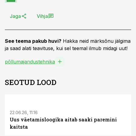
Jaga
Vihja
See teema pakub huvi?
Hakka neid märksõnu jälgima
ja saad alati teavituse, kui sel teemal ilmub midagi uut!
põllumajandustehnika
SEOTUD LOOD
ST
22.06.26, 11:16
Uus väetamisloogika aitab saaki paremini
kaitsta