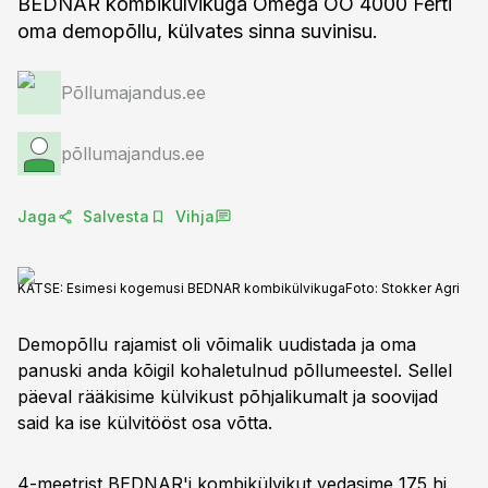
BEDNAR kombikülvikuga Omega OO 4000 Ferti
oma demopõllu, külvates sinna suvinisu.
Põllumajandus.ee
põllumajandus.ee
Jaga
Salvesta
Vihja
KATSE: Esimesi kogemusi BEDNAR kombikülvikuga
Foto:
Stokker Agri
Demopõllu rajamist oli võimalik uudistada ja oma
panuski anda kõigil kohaletulnud põllumeestel. Sellel
päeval rääkisime külvikust põhjalikumalt ja soovijad
said ka ise külvitööst osa võtta.
4-meetrist BEDNAR'i kombikülvikut vedasime 175 hj