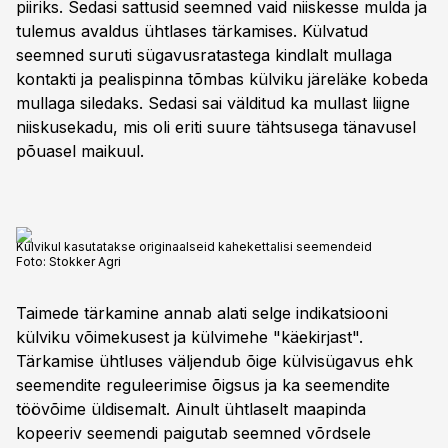
piiriks. Sedasi sattusid seemned vaid niiskesse mulda ja
tulemus avaldus ühtlases tärkamises. Külvatud
seemned suruti sügavusratastega kindlalt mullaga
kontakti ja pealispinna tõmbas külviku järeläke kobeda
mullaga siledaks. Sedasi sai välditud ka mullast liigne
niiskusekadu, mis oli eriti suure tähtsusega tänavusel
põuasel maikuul.
Külvikul kasutatakse originaalseid kahekettalisi seemendeid
Foto:
Stokker Agri
Taimede tärkamine annab alati selge indikatsiooni
külviku võimekusest ja külvimehe "käekirjast".
Tärkamise ühtluses väljendub õige külvisügavus ehk
seemendite reguleerimise õigsus ja ka seemendite
töövõime üldisemalt. Ainult ühtlaselt maapinda
kopeeriv seemendi paigutab seemned võrdsele