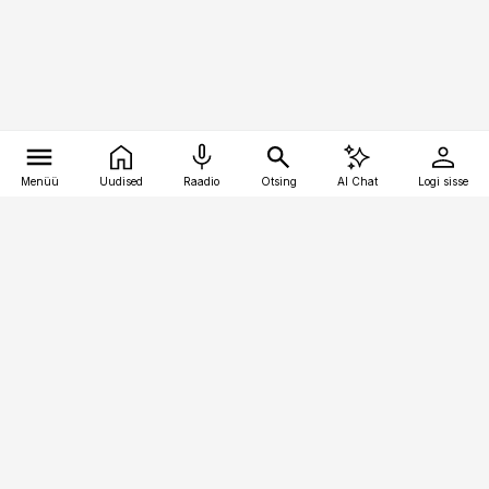
Menüü
Uudised
Raadio
Otsing
AI Chat
Logi sisse
Vana-Lõuna 39/1, 19094 Tallinn
(+372) 667 0111
pollumajandus@pollumajandus.ee
Telli
Reklaam
Firmast