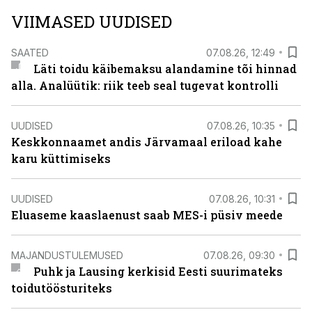
VIIMASED UUDISED
SAATED
07.08.26, 12:49
Läti toidu käibemaksu alandamine tõi hinnad
alla. Analüütik: riik teeb seal tugevat kontrolli
UUDISED
07.08.26, 10:35
Keskkonnaamet andis Järvamaal eriload kahe
karu küttimiseks
UUDISED
07.08.26, 10:31
Eluaseme kaaslaenust saab MES-i püsiv meede
MAJANDUSTULEMUSED
07.08.26, 09:30
Puhk ja Lausing kerkisid Eesti suurimateks
toidutöösturiteks