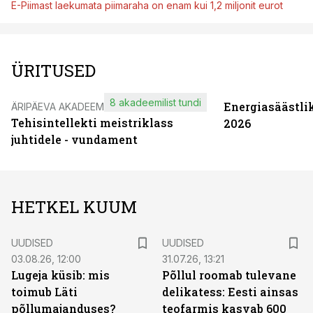
E-Piimast laekumata piimaraha on enam kui 1,2 miljonit eurot
ÜRITUSED
8 akadeemilist tundi
Energiasäästli
ÄRIPÄEVA AKADEEMIA
Tehisintellekti meistriklass
2026
juhtidele - vundament
HETKEL KUUM
UUDISED
UUDISED
03.08.26, 12:00
31.07.26, 13:21
Lugeja küsib: mis
Põllul roomab tulevane
toimub Läti
delikatess: Eesti ainsas
põllumajanduses?
teofarmis kasvab 600