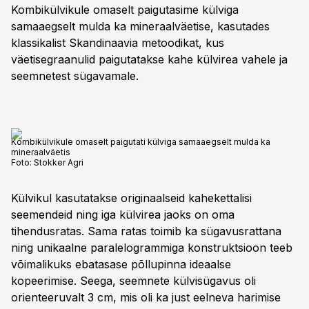
Kombikülvikule omaselt paigutasime külviga
samaaegselt mulda ka mineraalväetise, kasutades
klassikalist Skandinaavia metoodikat, kus
väetisegraanulid paigutatakse kahe külvirea vahele ja
seemnetest sügavamale.
Kombikülvikule omaselt paigutati külviga samaaegselt mulda ka
mineraalväetis
Foto:
Stokker Agri
Külvikul kasutatakse originaalseid kahekettalisi
seemendeid ning iga külvirea jaoks on oma
tihendusratas. Sama ratas toimib ka sügavusrattana
ning unikaalne paralelogrammiga konstruktsioon teeb
võimalikuks ebatasase põllupinna ideaalse
kopeerimise. Seega, seemnete külvisügavus oli
orienteeruvalt 3 cm, mis oli ka just eelneva harimise