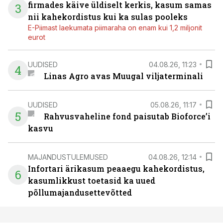
firmades käive üldiselt kerkis, kasum samas
3
nii kahekordistus kui ka sulas pooleks
E-Piimast laekumata piimaraha on enam kui 1,2 miljonit
eurot
UUDISED
04.08.26, 11:23
4
Linas Agro avas Muugal viljaterminali
UUDISED
05.08.26, 11:17
5
Rahvusvaheline fond paisutab Bioforce’i
kasvu
MAJANDUSTULEMUSED
04.08.26, 12:14
Infortari ärikasum peaaegu kahekordistus,
6
kasumlikkust toetasid ka uued
põllumajandusettevõtted