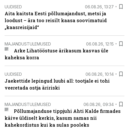
UUDISED
06.08.26, 13:27
Aita kaitsta Eesti põllumajandust, metsi ja
loodust – ära too reisilt kaasa soovimatuid
„kaasreisijaid“
MAJANDUSTULEMUSED
06.08.26, 12:15
Arke Lihatööstuse ärikasum kasvas üle
kaheksa korra
UUDISED
06.08.26, 10:14
Jaekettide lepingud luubi all: tootjale ei tohi
veeretada ostja äririski
MAJANDUSTULEMUSED
06.08.26, 09:34
Põllumajanduse tippjuhi Ahti Kalde firmades
käive üldiselt kerkis, kasum samas nii
kahekordistus kui ka sulas pooleks