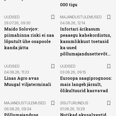
000 tigu
UUDISED
MAJANDUSTULEMUSED
29.07.26, 09:30
04.08.26, 12:14
Maido Solovjov:
Infortari ärikasum
piimahinna riski ei saa
peaaegu kahekordistus,
lõputult ühe osapoole
kasumlikkust toetasid
kanda jätta
ka uued
põllumajandusettevõtted
UUDISED
UUDISED
04.08.26, 11:23
03.08.26, 09:15
Linas Agro avas
Euroopa saagiprognoos:
Muugal viljaterminali
mais langeb järsult,
õlikultuurid kasvavad
ST
MAJANDUSTULEMUSED
SISUTURUNDUS
06.08.26, 09:34
01.06.26, 13:29
Põllumajanduse
Nutikad akusalvestid