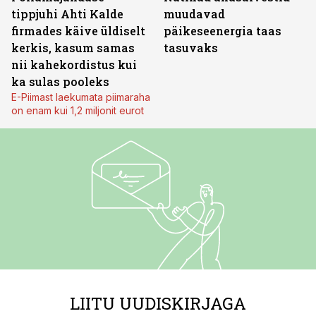
tippjuhi Ahti Kalde
muudavad
firmades käive üldiselt
päikeseenergia taas
kerkis, kasum samas
tasuvaks
nii kahekordistus kui
ka sulas pooleks
E-Piimast laekumata piimaraha
on enam kui 1,2 miljonit eurot
LIITU UUDISKIRJAGA