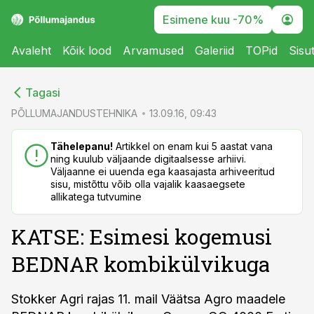
Esimene kuu -70%
Avaleht
Kõik lood
Arvamused
Galeriid
TOPid
Sisu
cebook
cebook
Tagasi
Twitter)
Twitter)
PÕLLUMAJANDUSTEHNIKA
13.09.16, 09:43
kedIn
kedIn
Tähelepanu!
Artikkel on enam kui 5 aastat vana
ning kuulub väljaande digitaalsesse arhiivi.
ail
ail
Väljaanne ei uuenda ega kaasajasta arhiveeritud
sisu, mistõttu võib olla vajalik kaasaegsete
k
k
allikatega tutvumine
KATSE: Esimesi kogemusi
BEDNAR kombikülvikuga
Stokker Agri rajas 11. mail Väätsa Agro maadele