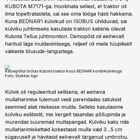
KUBOTA M7171-ga. Hoolimata sellest, et traktor oli
ilma topeltratasteta, sai see oma tööga hästi hakkama.
Kuna BEDNAR'i külvikud on ISOBUS ühilduvad, sai
külviku juhtimiseks kasutada traktori kabiinis olevat
Kubota Tellus juhtmonitori. Demopõld oli eelnevalt
haritud läga muldaviimisega, reljeef oli meile tüüpiliselt
väikeste tõusude-langustega.
Katsepõllul töötas Kubota traktor koos BEDNAR kombikülvikuga
Foto:
Stokker Agri
Külvik oli reguleeritud sellisena, et eelneva
mullaharimise tulemust veidi parendades satuksid
seemned alati niiskesse mulda. Selleks kasutasime
külviku esilibistit, mis kergelt tasandas põllupinda ja
murendas suuremad mullapangad. Külviku kaks rida
mullaharimiskettaid kobestasid mulla vaid 3…5 cm
sügavuselt ja hävitasid eelnevalt tärganud umbrohu.