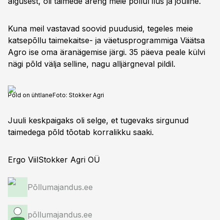
algusest, oli taimede areng meie põllul ilus ja jõuline.
Kuna meil vastavad soovid puudusid, tegeles meie
katsepõllu taimekaitse- ja väetusprogrammiga Väätsa
Agro ise oma äranägemise järgi. 35 päeva peale külvi
nägi põld välja selline, nagu alljärgneval pildil.
Põld on ühtlane
Foto:
Stokker Agri
Juuli keskpaigaks oli selge, et tugevaks sirgunud
taimedega põld tõotab korralikku saaki.
Ergo ViilStokker Agri OÜ
Põllumajandus.ee
põllumajandus.ee