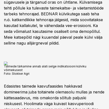
sügavusele ja tärganud oras on ühtlane. Külvamisega
tehti põllule ka tulevaste taimekaitse- ja väetamistööde
tarbeks tehnorajad. BEDNAR külvikutega saab teha
n.ö. katkendlikke tehnoraja jälgesid, mida soovitatakse
kasutad kallakutel, te vähendada vee-erosiooni. Ka
seda võimalust kasutasime osaliselt oma demopõllul.
Meie katsepõld nägi kuuendal päeval peale külvi välja
selline nagu alljärgneval pildid.
Taimede tärkamine annab alati selge indikatsiooni külviku
võimekusest
Foto:
Stokker Agri
Edasistes taimede kasvufaasides hakkavad
domineerima juba toitainete olemasolu mullas ja nende
kättesaadavus, mis omakorda sõltub paljuski
niiskusest. Hoolimata väga kuivast kasvuperioodi