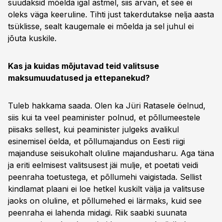
suudaksid mõelda igal astmel, siis arvan, et see ei
oleks väga keeruline. Tihti just takerdutakse nelja aasta
tsüklisse, sealt kaugemale ei mõelda ja sel juhul ei
jõuta kuskile.
Kas ja kuidas mõjutavad teid valitsuse
maksumuudatused ja ettepanekud?
Tuleb hakkama saada. Olen ka Jüri Ratasele öelnud,
siis kui ta veel peaminister polnud, et põllumeestele
piisaks sellest, kui peaminister julgeks avalikul
esinemisel öelda, et põllumajandus on Eesti riigi
majanduse seisukohalt oluline majandusharu. Aga täna
ja eriti eelmisest valitsusest jäi mulje, et poetati veidi
peenraha toetustega, et põllumehi vaigistada. Sellist
kindlamat plaani ei loe hetkel kuskilt välja ja valitsuse
jaoks on oluline, et põllumehed ei lärmaks, kuid see
peenraha ei lahenda midagi. Riik saabki suunata