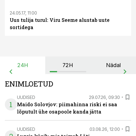
24.05.17, 11:00
Uus tulija turul: Viru Seeme alustab uute
sortidega
24H
72H
Nädal
ENIMLOETUD
UUDISED
29.07.26, 09:30
1
Maido Solovjov: piimahinna riski ei saa
lõputult ühe osapoole kanda jätta
UUDISED
03.08.26, 12:00