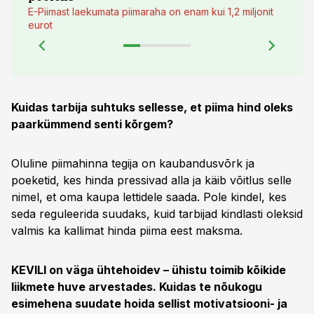
E-Piimast laekumata piimaraha on enam kui 1,2 miljonit
eurot
Kuidas tarbija suhtuks sellesse, et piima hind oleks
paarkümmend senti kõrgem?
Oluline piimahinna tegija on kaubandusvõrk ja
poeketid, kes hinda pressivad alla ja käib võitlus selle
nimel, et oma kaupa lettidele saada. Pole kindel, kes
seda reguleerida suudaks, kuid tarbijad kindlasti oleksid
valmis ka kallimat hinda piima eest maksma.
KEVILI on väga ühtehoidev – ühistu toimib kõikide
liikmete huve arvestades. Kuidas te nõukogu
esimehena suudate hoida sellist motivatsiooni- ja