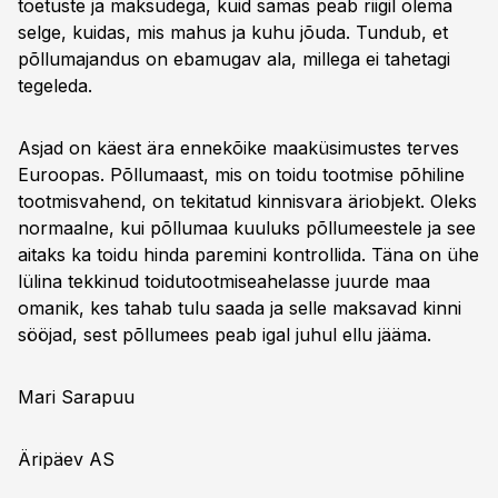
toetuste ja maksudega, kuid samas peab riigil olema
selge, kuidas, mis mahus ja kuhu jõuda. Tundub, et
põllumajandus on ebamugav ala, millega ei tahetagi
tegeleda.
Asjad on käest ära ennekõike maaküsimustes terves
Euroopas. Põllumaast, mis on toidu tootmise põhiline
tootmisvahend, on tekitatud kinnisvara äriobjekt. Oleks
normaalne, kui põllumaa kuuluks põllumeestele ja see
aitaks ka toidu hinda paremini kontrollida. Täna on ühe
lülina tekkinud toidutootmiseahelasse juurde maa
omanik, kes tahab tulu saada ja selle maksavad kinni
sööjad, sest põllumees peab igal juhul ellu jääma.
Mari Sarapuu
Äripäev AS