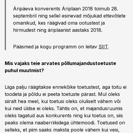
Äripäeva konverents Äriplaan 2018 toimub 28.
septembril ning sellel esinevad mõjukad ettevõtete
omanikud, kes räägivad oma ootustest ja
hirmudest ning äriplaanist aastaks 2018.
Pääsmed ja kogu programm on leitav
SIIT
.
Mis vajaks teie arvates põllumajandustoetuste
puhul muutmist?
Liiga palju räägitakse ennekõike toetustest, aga toitu ei
toodeta ja põldu ei peeta toetuste pärast. Mul oleks
siiralt hea meel, kui toetusi oleks oluliselt vähem või
kui neid üldse ei oleks. Tähtis on, et majandusruumis
oleks tagatud aus konkurents ning kui toetus on, siis
peaks olema naaberriikidega ühtemoodi. Toetused on
selleks, et piim saaks maksta poole vähem kui vesi,