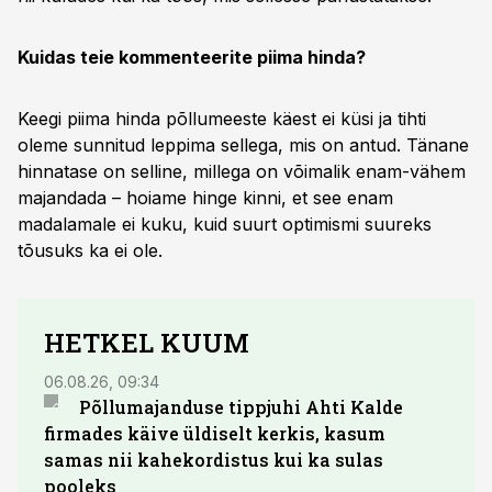
Kuidas teie kommenteerite piima hinda?
Keegi piima hinda põllumeeste käest ei küsi ja tihti
oleme sunnitud leppima sellega, mis on antud. Tänane
hinnatase on selline, millega on võimalik enam-vähem
majandada – hoiame hinge kinni, et see enam
madalamale ei kuku, kuid suurt optimismi suureks
tõusuks ka ei ole.
HETKEL KUUM
06.08.26, 09:34
03.08.
Põllumajanduse tippjuhi Ahti Kalde
Luge
firmades käive üldiselt kerkis, kasum
põll
samas nii kahekordistus kui ka sulas
pooleks