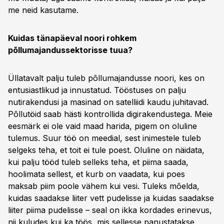
me neid kasutame.
Kuidas tänapäeval noori rohkem
põllumajandussektorisse tuua?
Üllatavalt palju tuleb põllumajandusse noori, kes on
entusiastlikud ja innustatud. Tööstuses on palju
nutirakendusi ja masinad on satelliidi kaudu juhitavad.
Põllutöid saab hästi kontrollida digirakendustega. Meie
eesmärk ei ole vaid maad harida, pigem on oluline
tulemus. Suur töö on meedial, sest inimestele tuleb
selgeks teha, et toit ei tule poest. Oluline on näidata,
kui palju tööd tuleb selleks teha, et piima saada,
hoolimata sellest, et kurb on vaadata, kui poes
maksab piim poole vähem kui vesi. Tuleks mõelda,
kuidas saadakse liiter vett pudelisse ja kuidas saadakse
liiter piima pudelisse – seal on ikka kordades erinevus,
nii kuludes kui ka töös, mis sellesse panustatakse.