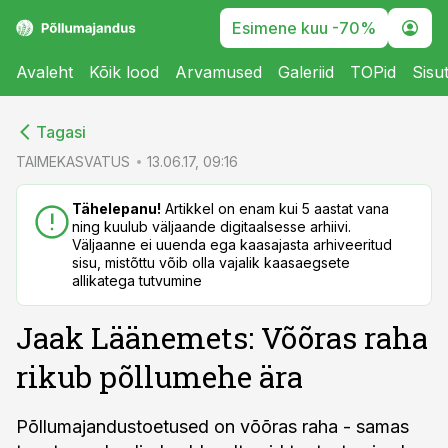
Esimene kuu -70%
Avaleht
Kõik lood
Arvamused
Galeriid
TOPid
Sisu
cebook
cebook
Tagasi
Twitter)
Twitter)
TAIMEKASVATUS
13.06.17, 09:16
kedIn
kedIn
Tähelepanu!
Artikkel on enam kui 5 aastat vana
ning kuulub väljaande digitaalsesse arhiivi.
ail
ail
Väljaanne ei uuenda ega kaasajasta arhiveeritud
sisu, mistõttu võib olla vajalik kaasaegsete
k
k
allikatega tutvumine
Jaak Läänemets: Võõras raha
rikub põllumehe ära
Põllumajandustoetused on võõras raha - samas