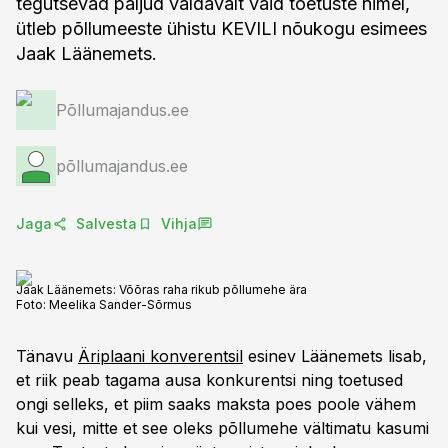
tegutsevad paljud valdavalt vaid toetuste nimel,
ütleb põllumeeste ühistu KEVILI nõukogu esimees
Jaak Läänemets.
Põllumajandus.ee
põllumajandus.ee
Jaga
Salvesta
Vihja
Jaak Läänemets: Võõras raha rikub põllumehe ära
Foto:
Meelika Sander-Sõrmus
Tänavu
Äriplaani konverentsil
esinev Läänemets lisab,
et riik peab tagama ausa konkurentsi ning toetused
ongi selleks, et piim saaks maksta poes poole vähem
kui vesi, mitte et see oleks põllumehe vältimatu kasumi