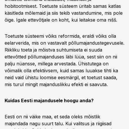
hobitootmisest. Toetuste süsteem üritab samas katlas
käsitleda mõlemaid ja siis tekib vastandumine, mis pole
õige. Igale ettevõtjale on koht, kui leitakse oma nišš.
Toetuste süsteemi võiks reformida, eraldi võiks olla
eelarverida, mis on vastavalt põllumajandustegevusele.
Riikliku toeta ja mõistva suhtumiseta ei suuda
ettevõtted põllumajanduses läbi lüüa, sest siin on nii
palju nüansse, millega arvestada. Ühistutega on
võimalik olla efektiivsem, kuid samas luuakse tihti ka
neid vaid ühistu loomise eesmärgil, et toetust saada,
mis turul mingit majanduslikku efekti ei saavuta.
Kuidas Eesti majandusele hoogu anda?
Eesti on nii väike maa, et seda oleks mõistlik
majandada nagu suurt talu. Kui valitsus ja riigiisad