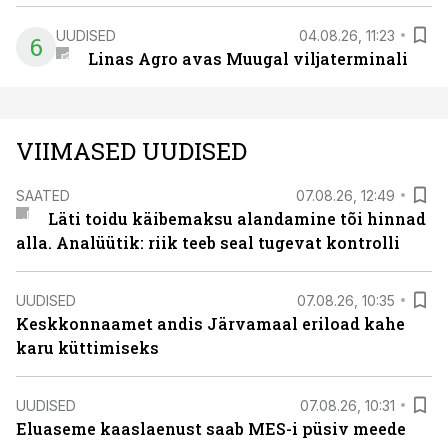
UUDISED
04.08.26, 11:23
6
Linas Agro avas Muugal viljaterminali
VIIMASED UUDISED
SAATED
07.08.26, 12:49
Läti toidu käibemaksu alandamine tõi hinnad
alla. Analüütik: riik teeb seal tugevat kontrolli
UUDISED
07.08.26, 10:35
Keskkonnaamet andis Järvamaal eriload kahe
karu küttimiseks
UUDISED
07.08.26, 10:31
Eluaseme kaaslaenust saab MES-i püsiv meede