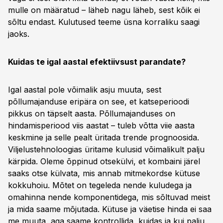
mulle on määratud – läheb nagu läheb, sest kõik ei
sõltu endast. Kulutused teeme üsna korraliku saagi
jaoks.
Kuidas te igal aastal efektiivsust parandate?
Igal aastal pole võimalik asju muuta, sest
põllumajanduse eripära on see, et katseperioodi
pikkus on täpselt aasta. Põllumajanduses on
hindamisperiood viis aastat – tuleb võtta viie aasta
keskmine ja selle pealt üritada trende prognoosida.
Viljelustehnoloogias üritame kulusid võimalikult palju
kärpida. Oleme õppinud otsekülvi, et kombaini järel
saaks otse külvata, mis annab mitmekordse kütuse
kokkuhoiu. Mõtet on tegeleda nende kuludega ja
omahinna nende komponentidega, mis sõltuvad meist
ja mida saame mõjutada. Kütuse ja väetise hinda ei saa
me muuta, aga saame kontrollida, kuidas ja kui palju