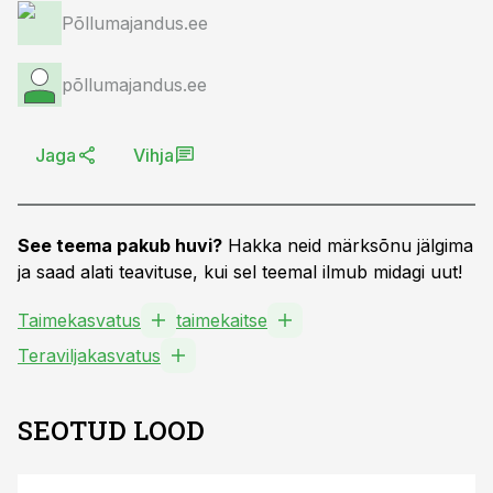
Põllumajandus.ee
põllumajandus.ee
Jaga
Vihja
See teema pakub huvi?
Hakka neid märksõnu jälgima
ja saad alati teavituse, kui sel teemal ilmub midagi uut!
Taimekasvatus
taimekaitse
Teraviljakasvatus
SEOTUD LOOD