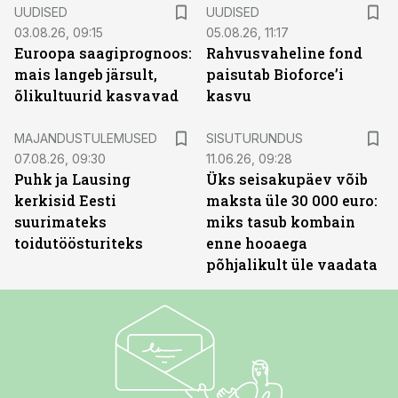
UUDISED
UUDISED
03.08.26, 09:15
05.08.26, 11:17
Euroopa saagiprognoos:
Rahvusvaheline fond
mais langeb järsult,
paisutab Bioforce’i
õlikultuurid kasvavad
kasvu
ST
MAJANDUSTULEMUSED
SISUTURUNDUS
07.08.26, 09:30
11.06.26, 09:28
Puhk ja Lausing
Üks seisakupäev võib
kerkisid Eesti
maksta üle 30 000 euro:
suurimateks
miks tasub kombain
toidutöösturiteks
enne hooaega
põhjalikult üle vaadata