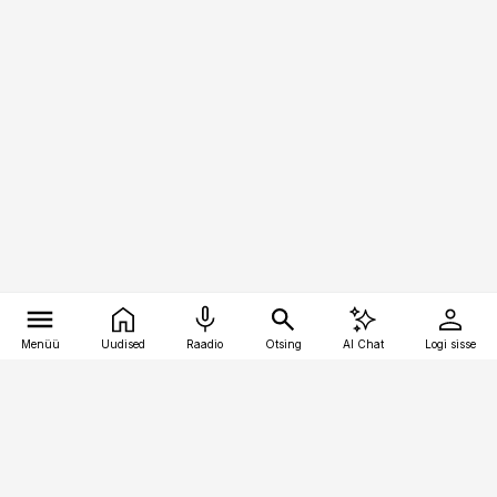
Menüü
Uudised
Raadio
Otsing
AI Chat
Logi sisse
Vana-Lõuna 39/1, 19094 Tallinn
(+372) 667 0111