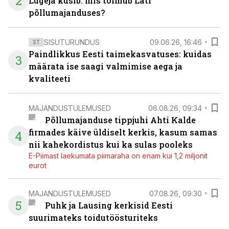
2
Lugeja küsib: mis toimub Läti
põllumajanduses?
SISUTURUNDUS
09.06.26, 16:46
ST
Paindlikkus Eesti taimekasvatuses: kuidas
3
määrata ise saagi valmimise aega ja
kvaliteeti
MAJANDUSTULEMUSED
06.08.26, 09:34
Põllumajanduse tippjuhi Ahti Kalde
firmades käive üldiselt kerkis, kasum samas
4
nii kahekordistus kui ka sulas pooleks
E-Piimast laekumata piimaraha on enam kui 1,2 miljonit
eurot
MAJANDUSTULEMUSED
07.08.26, 09:30
5
Puhk ja Lausing kerkisid Eesti
suurimateks toidutöösturiteks