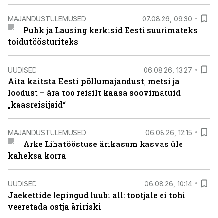
MAJANDUSTULEMUSED
07.08.26, 09:30
Puhk ja Lausing kerkisid Eesti suurimateks
toidutöösturiteks
UUDISED
06.08.26, 13:27
Aita kaitsta Eesti põllumajandust, metsi ja
loodust – ära too reisilt kaasa soovimatuid
„kaasreisijaid“
MAJANDUSTULEMUSED
06.08.26, 12:15
Arke Lihatööstuse ärikasum kasvas üle
kaheksa korra
UUDISED
06.08.26, 10:14
Jaekettide lepingud luubi all: tootjale ei tohi
veeretada ostja äririski