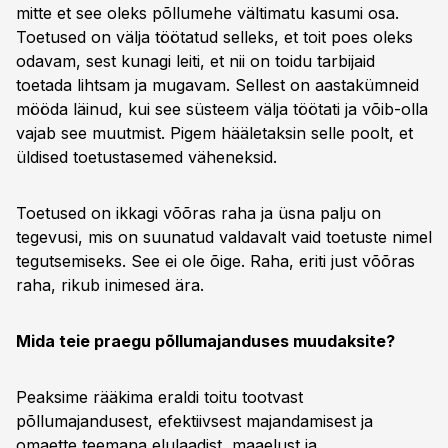
mitte et see oleks põllumehe vältimatu kasumi osa.
Toetused on välja töötatud selleks, et toit poes oleks
odavam, sest kunagi leiti, et nii on toidu tarbijaid
toetada lihtsam ja mugavam. Sellest on aastakümneid
mööda läinud, kui see süsteem välja töötati ja võib-olla
vajab see muutmist. Pigem hääletaksin selle poolt, et
üldised toetustasemed väheneksid.
Toetused on ikkagi võõras raha ja üsna palju on
tegevusi, mis on suunatud valdavalt vaid toetuste nimel
tegutsemiseks. See ei ole õige. Raha, eriti just võõras
raha, rikub inimesed ära.
Mida teie praegu põllumajanduses muudaksite?
Peaksime rääkima eraldi toitu tootvast
põllumajandusest, efektiivsest majandamisest ja
omaette teemana elulaadist, maaelust ja