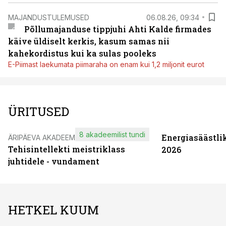
MAJANDUSTULEMUSED
06.08.26, 09:34
Põllumajanduse tippjuhi Ahti Kalde firmades
käive üldiselt kerkis, kasum samas nii
kahekordistus kui ka sulas pooleks
E-Piimast laekumata piimaraha on enam kui 1,2 miljonit eurot
ÜRITUSED
8 akadeemilist tundi
Energiasäästli
ÄRIPÄEVA AKADEEMIA
Tehisintellekti meistriklass
2026
juhtidele - vundament
HETKEL KUUM