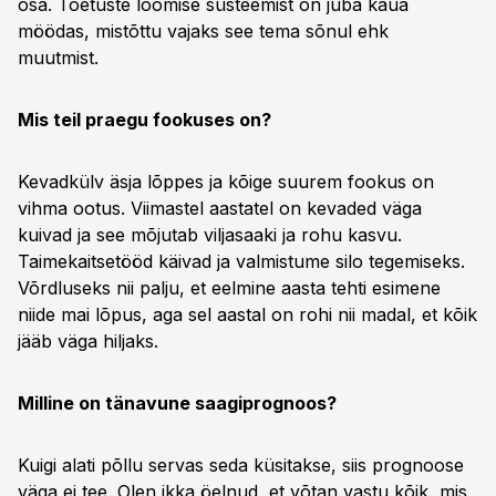
osa. Toetuste loomise süsteemist on juba kaua
möödas, mistõttu vajaks see tema sõnul ehk
muutmist.
Mis teil praegu fookuses on?
Kevadkülv äsja lõppes ja kõige suurem fookus on
vihma ootus. Viimastel aastatel on kevaded väga
kuivad ja see mõjutab viljasaaki ja rohu kasvu.
Taimekaitsetööd käivad ja valmistume silo tegemiseks.
Võrdluseks nii palju, et eelmine aasta tehti esimene
niide mai lõpus, aga sel aastal on rohi nii madal, et kõik
jääb väga hiljaks.
Milline on tänavune saagiprognoos?
Kuigi alati põllu servas seda küsitakse, siis prognoose
väga ei tee. Olen ikka öelnud, et võtan vastu kõik, mis