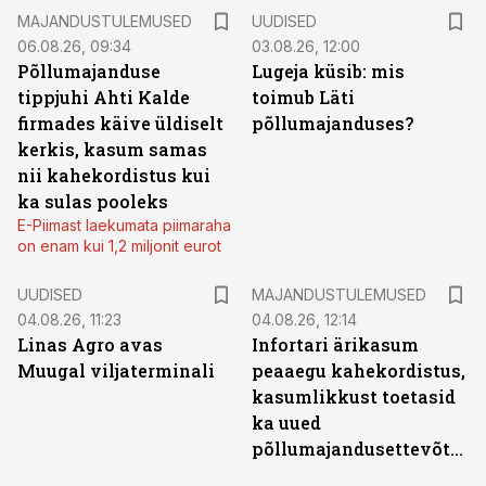
MAJANDUSTULEMUSED
UUDISED
06.08.26, 09:34
03.08.26, 12:00
Põllumajanduse
Lugeja küsib: mis
tippjuhi Ahti Kalde
toimub Läti
firmades käive üldiselt
põllumajanduses?
kerkis, kasum samas
nii kahekordistus kui
ka sulas pooleks
E-Piimast laekumata piimaraha
on enam kui 1,2 miljonit eurot
UUDISED
MAJANDUSTULEMUSED
04.08.26, 11:23
04.08.26, 12:14
Linas Agro avas
Infortari ärikasum
Muugal viljaterminali
peaaegu kahekordistus,
kasumlikkust toetasid
ka uued
põllumajandusettevõtted