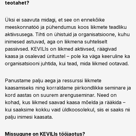
teotahet?
Üksi ei saavuta midagi, et see on ennekõike
meeskonnatöö ja pühendumus koos liikmete teadliku
aktiivsusega. Tihti on ühistuid ja organisatsioone, kuhu
inimesed astuvad, aga on liikmena suhteliselt
passiivsed. KEVILIs on liikmed aktiivsed, räägivad
kaasa ja osalevad üritustel – pole ka väga keeruline ka
organisatsiooni juhtida, kui tead, mida liikmed ootavad.
Panustame palju aega ja ressurssi liikmete
kaasamiseks ning korraldame piirkondlikke seminare ja
kord aastas on suurem arenguseminar. Need on
kohad, kus liikmed saavad kaasa mõelda ja rääkida –
kui saaksime kokku vaid üldkoosolekul, siis ei saaks nii
palju inimesi kaasata.
Missugune on KEVILIs tööjaotus?