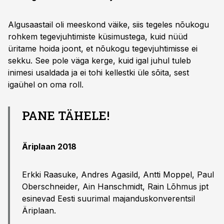
Algusaastail oli meeskond väike, siis tegeles nõukogu
rohkem tegevjuhtimiste küsimustega, kuid nüüd
üritame hoida joont, et nõukogu tegevjuhtimisse ei
sekku. See pole väga kerge, kuid igal juhul tuleb
inimesi usaldada ja ei tohi kellestki üle sõita, sest
igaühel on oma roll.
PANE TÄHELE!
Äriplaan 2018
Erkki Raasuke, Andres Agasild, Antti Moppel, Paul
Oberschneider, Ain Hanschmidt, Rain Lõhmus jpt
esinevad Eesti suurimal majanduskonverentsil
Äriplaan.