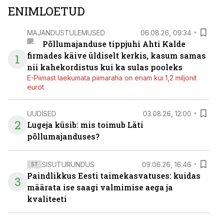
ENIMLOETUD
MAJANDUSTULEMUSED
06.08.26, 09:34
Põllumajanduse tippjuhi Ahti Kalde
firmades käive üldiselt kerkis, kasum samas
1
nii kahekordistus kui ka sulas pooleks
E-Piimast laekumata piimaraha on enam kui 1,2 miljonit
eurot
UUDISED
03.08.26, 12:00
2
Lugeja küsib: mis toimub Läti
põllumajanduses?
SISUTURUNDUS
09.06.26, 16:46
ST
Paindlikkus Eesti taimekasvatuses: kuidas
3
määrata ise saagi valmimise aega ja
kvaliteeti