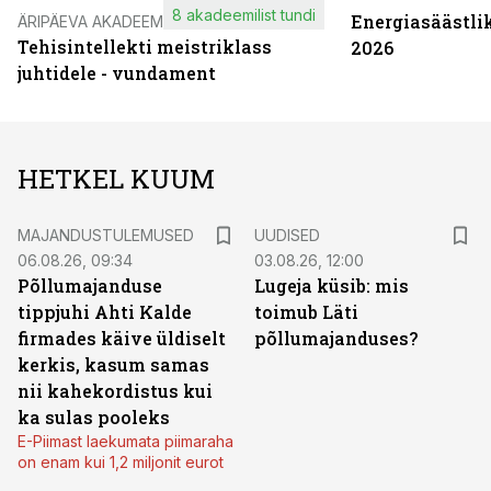
8 akadeemilist tundi
Energiasäästli
ÄRIPÄEVA AKADEEMIA
Tehisintellekti meistriklass
2026
juhtidele - vundament
HETKEL KUUM
MAJANDUSTULEMUSED
UUDISED
06.08.26, 09:34
03.08.26, 12:00
Põllumajanduse
Lugeja küsib: mis
tippjuhi Ahti Kalde
toimub Läti
firmades käive üldiselt
põllumajanduses?
kerkis, kasum samas
nii kahekordistus kui
ka sulas pooleks
E-Piimast laekumata piimaraha
on enam kui 1,2 miljonit eurot