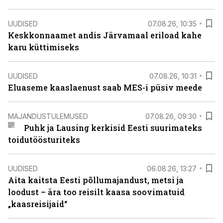
UUDISED
07.08.26, 10:35
Keskkonnaamet andis Järvamaal eriload kahe
karu küttimiseks
UUDISED
07.08.26, 10:31
Eluaseme kaaslaenust saab MES-i püsiv meede
MAJANDUSTULEMUSED
07.08.26, 09:30
Puhk ja Lausing kerkisid Eesti suurimateks
toidutöösturiteks
UUDISED
06.08.26, 13:27
Aita kaitsta Eesti põllumajandust, metsi ja
loodust – ära too reisilt kaasa soovimatuid
„kaasreisijaid“