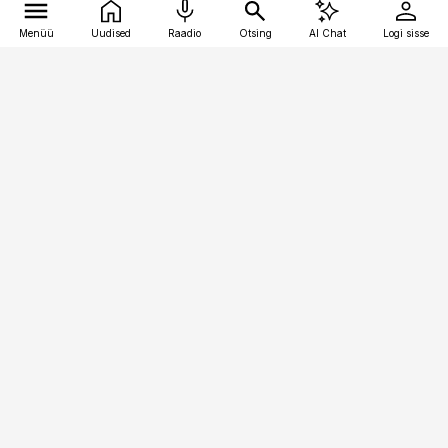
Menüü
Uudised
Raadio
Otsing
AI Chat
Logi sisse
Vana-Lõuna 39/1, 19094 Tallinn
(+372) 667 0111
pollumajandus@pollumajandus.ee
Telli
Reklaam
Firmast
Sisu kasutamisõigused
Ajakirjaniku
eetikakoodeks
Üldtingimused
Privaatsustingimused
Küpsiste poliitika
KKK
Eesti Meediaettevõtete
Eelistuste haldamine
Liit