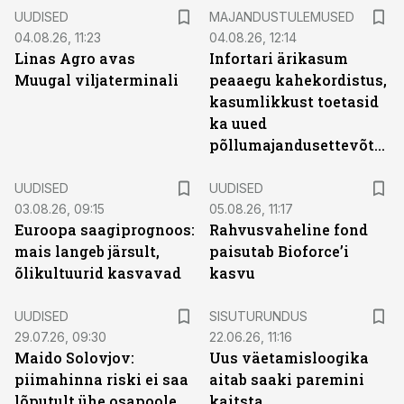
UUDISED
MAJANDUSTULEMUSED
04.08.26, 11:23
04.08.26, 12:14
Linas Agro avas
Infortari ärikasum
Muugal viljaterminali
peaaegu kahekordistus,
kasumlikkust toetasid
ka uued
põllumajandusettevõtted
UUDISED
UUDISED
03.08.26, 09:15
05.08.26, 11:17
Euroopa saagiprognoos:
Rahvusvaheline fond
mais langeb järsult,
paisutab Bioforce’i
õlikultuurid kasvavad
kasvu
ST
UUDISED
SISUTURUNDUS
29.07.26, 09:30
22.06.26, 11:16
Maido Solovjov:
Uus väetamisloogika
piimahinna riski ei saa
aitab saaki paremini
lõputult ühe osapoole
kaitsta