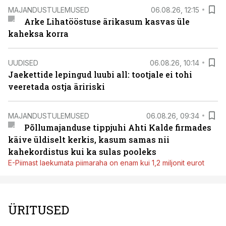
MAJANDUSTULEMUSED
06.08.26, 12:15
Arke Lihatööstuse ärikasum kasvas üle
kaheksa korra
UUDISED
06.08.26, 10:14
Jaekettide lepingud luubi all: tootjale ei tohi
veeretada ostja äririski
MAJANDUSTULEMUSED
06.08.26, 09:34
Põllumajanduse tippjuhi Ahti Kalde firmades
käive üldiselt kerkis, kasum samas nii
kahekordistus kui ka sulas pooleks
E-Piimast laekumata piimaraha on enam kui 1,2 miljonit eurot
ÜRITUSED