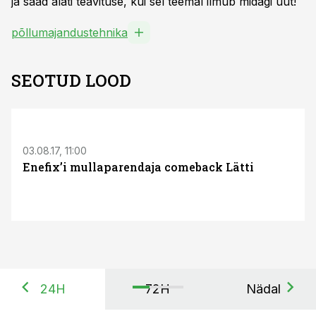
ja saad alati teavituse, kui sel teemal ilmub midagi uut!
põllumajandustehnika
SEOTUD LOOD
03.08.17, 11:00
Enefix’i mullaparendaja comeback Lätti
24H
72H
Nädal