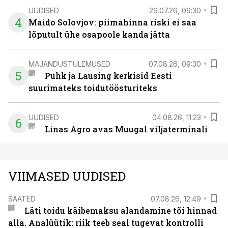
UUDISED
29.07.26, 09:30
4
Maido Solovjov: piimahinna riski ei saa
lõputult ühe osapoole kanda jätta
MAJANDUSTULEMUSED
07.08.26, 09:30
5
Puhk ja Lausing kerkisid Eesti
suurimateks toidutöösturiteks
UUDISED
04.08.26, 11:23
6
Linas Agro avas Muugal viljaterminali
VIIMASED UUDISED
SAATED
07.08.26, 12:49
Läti toidu käibemaksu alandamine tõi hinnad
alla. Analüütik: riik teeb seal tugevat kontrolli