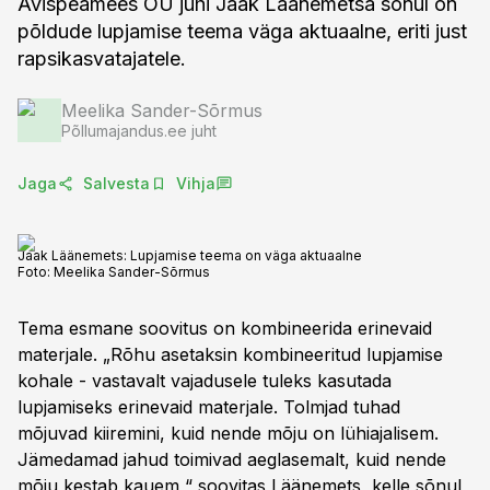
Avispeamees OÜ juhi Jaak Läänemetsa sõnul on
põldude lupjamise teema väga aktuaalne, eriti just
rapsikasvatajatele.
Meelika Sander-Sõrmus
Põllumajandus.ee juht
Jaga
Salvesta
Vihja
Jaak Läänemets: Lupjamise teema on väga aktuaalne
Foto:
Meelika Sander-Sõrmus
Tema esmane soovitus on kombineerida erinevaid
materjale. „Rõhu asetaksin kombineeritud lupjamise
kohale - vastavalt vajadusele tuleks kasutada
lupjamiseks erinevaid materjale. Tolmjad tuhad
mõjuvad kiiremini, kuid nende mõju on lühiajalisem.
Jämedamad jahud toimivad aeglasemalt, kuid nende
mõju kestab kauem,“ soovitas Läänemets, kelle sõnul