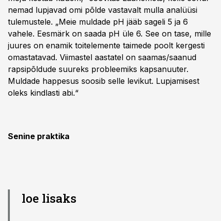
nemad lupjavad omi põlde vastavalt mulla analüüsi
tulemustele. „Meie muldade pH jääb sageli 5 ja 6
vahele. Eesmärk on saada pH üle 6. See on tase, mille
juures on enamik toitelemente taimede poolt kergesti
omastatavad. Viimastel aastatel on saamas/saanud
rapsipõldude suureks probleemiks kapsanuuter.
Muldade happesus soosib selle levikut. Lupjamisest
oleks kindlasti abi.“
Senine praktika
loe lisaks