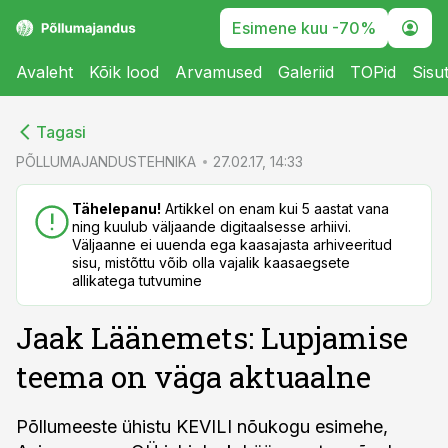
Esimene kuu -70%
Avaleht
Kõik lood
Arvamused
Galeriid
TOPid
Sisu
cebook
cebook
Tagasi
Twitter)
Twitter)
PÕLLUMAJANDUSTEHNIKA
27.02.17, 14:33
kedIn
kedIn
Tähelepanu!
Artikkel on enam kui 5 aastat vana
ning kuulub väljaande digitaalsesse arhiivi.
ail
ail
Väljaanne ei uuenda ega kaasajasta arhiveeritud
sisu, mistõttu võib olla vajalik kaasaegsete
k
k
allikatega tutvumine
Jaak Läänemets: Lupjamise
teema on väga aktuaalne
Põllumeeste ühistu KEVILI nõukogu esimehe,