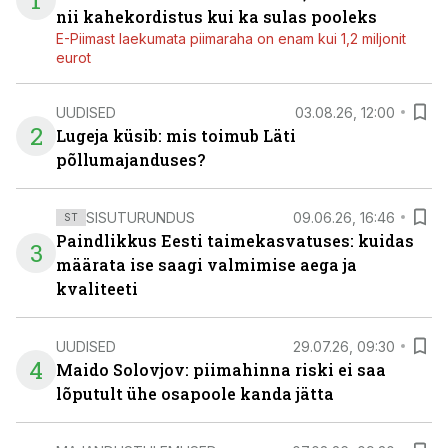
1
nii kahekordistus kui ka sulas pooleks
E-Piimast laekumata piimaraha on enam kui 1,2 miljonit
eurot
UUDISED
03.08.26, 12:00
2
Lugeja küsib: mis toimub Läti
põllumajanduses?
SISUTURUNDUS
09.06.26, 16:46
ST
Paindlikkus Eesti taimekasvatuses: kuidas
3
määrata ise saagi valmimise aega ja
kvaliteeti
UUDISED
29.07.26, 09:30
4
Maido Solovjov: piimahinna riski ei saa
lõputult ühe osapoole kanda jätta