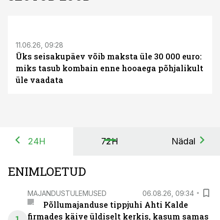
ST
11.06.26, 09:28
Üks seisakupäev võib maksta üle 30 000 euro:
miks tasub kombain enne hooaega põhjalikult
üle vaadata
24H
72H
Nädal
ENIMLOETUD
MAJANDUSTULEMUSED
06.08.26, 09:34
Põllumajanduse tippjuhi Ahti Kalde
firmades käive üldiselt kerkis, kasum samas