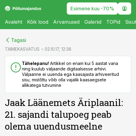
Esimene kuu -70%
Avaleht
Kõik lood
Arvamused
Galeriid
TOPid
Sisu
cebook
cebook
Tagasi
Twitter)
Twitter)
TAIMEKASVATUS
02.10.17, 12:38
kedIn
kedIn
Tähelepanu!
Artikkel on enam kui 5 aastat vana
ning kuulub väljaande digitaalsesse arhiivi.
ail
ail
Väljaanne ei uuenda ega kaasajasta arhiveeritud
sisu, mistõttu võib olla vajalik kaasaegsete
k
k
allikatega tutvumine
Jaak Läänemets Äriplaanil:
21. sajandi talupoeg peab
olema uuendusmeelne