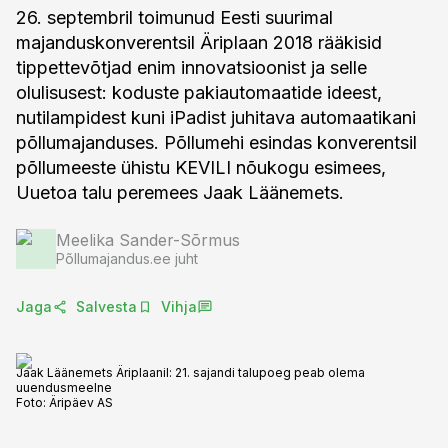
26. septembril toimunud Eesti suurimal
majanduskonverentsil Äriplaan 2018 rääkisid
tippettevõtjad enim innovatsioonist ja selle
olulisusest: koduste pakiautomaatide ideest,
nutilampidest kuni iPadist juhitava automaatikani
põllumajanduses. Põllumehi esindas konverentsil
põllumeeste ühistu KEVILI nõukogu esimees,
Uuetoa talu peremees Jaak Läänemets.
Meelika Sander-Sõrmus
Põllumajandus.ee juht
Jaga
Salvesta
Vihja
Jaak Läänemets Äriplaanil: 21. sajandi talupoeg peab olema
uuendusmeelne
Foto:
Äripäev AS