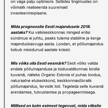
on väga palju optimismi. Sellistes tingimustes on
võimalik realiseerida suuremaid
investeerimisplaane.
Mida prognoosite Eesti majandusele 2018.
aastaks?
Kui väliskeskkonnas mingeid erilisi
sündmusi ei juhtu, peaks tulema stabiilne ja kerge
majanduskasvuga aasta. Loodan, et põllumajandus
toibub möödunud aastate kriisist.
Mis võiks olla Eesti eesmärk?
Eesti võiks valida
endale põllumajanduse ja toiduvaldkonnas kindla
kuvandi, näiteks Organic Estonia st puhas loodus,
naturaalne elukeskkond, keskkonnasõbralik
põllumajandus, tervislik toit. Tegeleda selle kuvandi
arendamise, tutvustamise ja propageerimisega.
Millised on kolm esimest tegevust, mida viiksite