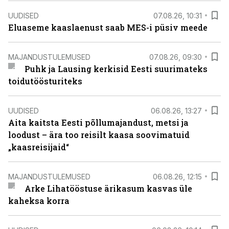
UUDISED
07.08.26, 10:31
Eluaseme kaaslaenust saab MES-i püsiv meede
MAJANDUSTULEMUSED
07.08.26, 09:30
Puhk ja Lausing kerkisid Eesti suurimateks
toidutöösturiteks
UUDISED
06.08.26, 13:27
Aita kaitsta Eesti põllumajandust, metsi ja
loodust – ära too reisilt kaasa soovimatuid
„kaasreisijaid“
MAJANDUSTULEMUSED
06.08.26, 12:15
Arke Lihatööstuse ärikasum kasvas üle
kaheksa korra