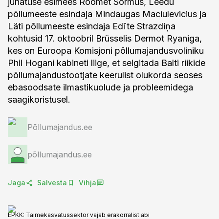
juhatuse esimees Roomet Sõrmus, Leedu
põllumeeste esindaja Mindaugas Maciulevicius ja
Läti põllumeeste esindaja Edīte Strazdiņa
kohtusid 17. oktoobril Brüsselis Dermot Ryaniga,
kes on Euroopa Komisjoni põllumajandusvoliniku
Phil Hogani kabineti liige, et selgitada Balti riikide
põllumajandustootjate keerulist olukorda seoses
ebasoodsate ilmastikuolude ja probleemidega
saagikoristusel.
Põllumajandus.ee
põllumajandus.ee
Jaga
Salvesta
Vihja
EPKK: Taimekasvatussektor vajab erakorralist abi