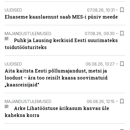
UUDISED
07.08.26, 10:31
Eluaseme kaaslaenust saab MES-i püsiv meede
MAJANDUSTULEMUSED
07.08.26, 09:30
Puhk ja Lausing kerkisid Eesti suurimateks
toidutöösturiteks
UUDISED
06.08.26, 13:27
Aita kaitsta Eesti põllumajandust, metsi ja
loodust – ära too reisilt kaasa soovimatuid
„kaasreisijaid“
MAJANDUSTULEMUSED
06.08.26, 12:15
Arke Lihatööstuse ärikasum kasvas üle
kaheksa korra