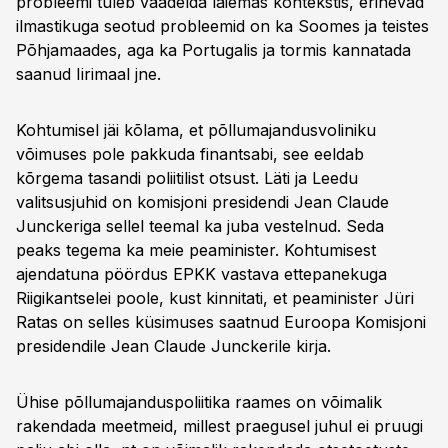
probleemi tuleb vaadelda laiemas kontekstis, erinevad
ilmastikuga seotud probleemid on ka Soomes ja teistes
Põhjamaades, aga ka Portugalis ja tormis kannatada
saanud Iirimaal jne.
Kohtumisel jäi kõlama, et põllumajandusvoliniku
võimuses pole pakkuda finantsabi, see eeldab
kõrgema tasandi poliitilist otsust. Läti ja Leedu
valitsusjuhid on komisjoni presidendi Jean Claude
Junckeriga sellel teemal ka juba vestelnud. Seda
peaks tegema ka meie peaminister. Kohtumisest
ajendatuna pöördus EPKK vastava ettepanekuga
Riigikantselei poole, kust kinnitati, et peaminister Jüri
Ratas on selles küsimuses saatnud Euroopa Komisjoni
presidendile Jean Claude Junckerile kirja.
Ühise põllumajanduspoliitika raames on võimalik
rakendada meetmeid, millest praegusel juhul ei pruugi