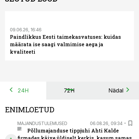
ST
09.06.26, 16:46
Paindlikkus Eesti taimekasvatuses: kuidas
määrata ise saagi valmimise aega ja
kvaliteeti
24H
72H
Nädal
ENIMLOETUD
MAJANDUSTULEMUSED
06.08.26, 09:34
Põllumajanduse tippjuhi Ahti Kalde
firmades käive üldiselt kerkis, kasum samas