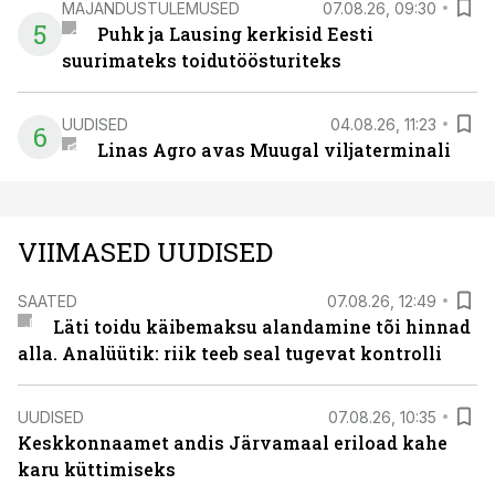
MAJANDUSTULEMUSED
07.08.26, 09:30
5
Puhk ja Lausing kerkisid Eesti
suurimateks toidutöösturiteks
UUDISED
04.08.26, 11:23
6
Linas Agro avas Muugal viljaterminali
VIIMASED UUDISED
SAATED
07.08.26, 12:49
Läti toidu käibemaksu alandamine tõi hinnad
alla. Analüütik: riik teeb seal tugevat kontrolli
UUDISED
07.08.26, 10:35
Keskkonnaamet andis Järvamaal eriload kahe
karu küttimiseks