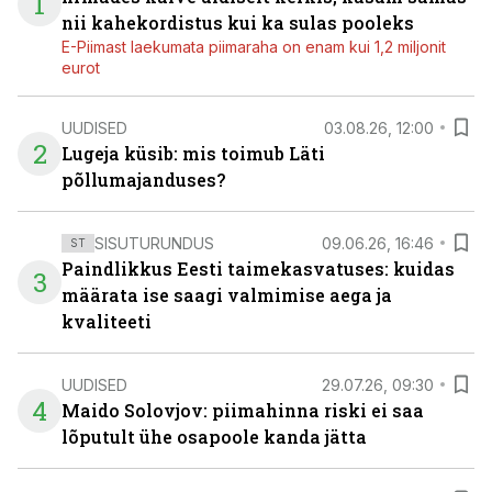
1
nii kahekordistus kui ka sulas pooleks
E-Piimast laekumata piimaraha on enam kui 1,2 miljonit
eurot
UUDISED
03.08.26, 12:00
2
Lugeja küsib: mis toimub Läti
põllumajanduses?
SISUTURUNDUS
09.06.26, 16:46
ST
Paindlikkus Eesti taimekasvatuses: kuidas
3
määrata ise saagi valmimise aega ja
kvaliteeti
UUDISED
29.07.26, 09:30
4
Maido Solovjov: piimahinna riski ei saa
lõputult ühe osapoole kanda jätta