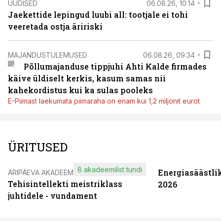
UUDISED
06.08.26, 10:14
Jaekettide lepingud luubi all: tootjale ei tohi
veeretada ostja äririski
MAJANDUSTULEMUSED
06.08.26, 09:34
Põllumajanduse tippjuhi Ahti Kalde firmades
käive üldiselt kerkis, kasum samas nii
kahekordistus kui ka sulas pooleks
E-Piimast laekumata piimaraha on enam kui 1,2 miljonit eurot
ÜRITUSED
8 akadeemilist tundi
Energiasäästli
ÄRIPÄEVA AKADEEMIA
Tehisintellekti meistriklass
2026
juhtidele - vundament