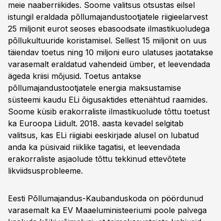
meie naaberriikides. Soome valitsus otsustas eilsel
istungil eraldada põllumajandustootjatele riigieelarvest
25 miljonit eurot seoses ebasoodsate ilmastikuoludega
põllukultuuride koristamisel. Sellest 15 miljonit on uus
täiendav toetus ning 10 miljoni euro ulatuses jaotatakse
varasemalt eraldatud vahendeid ümber, et leevendada
ägeda kriisi mõjusid. Toetus antakse
põllumajandustootjatele energia maksustamise
süsteemi kaudu ELi õigusaktides ettenähtud raamides.
Soome küsib erakorraliste ilmastikuolude tõttu toetust
ka Euroopa Liidult. 2018. aasta kevadel selgitab
valitsus, kas ELi riigiabi eeskirjade alusel on lubatud
anda ka püsivaid riiklike tagatisi, et leevendada
erakorraliste asjaolude tõttu tekkinud ettevõtete
likviidsusprobleeme.
Eesti Põllumajandus-Kaubanduskoda on pöördunud
varasemalt ka EV Maaeluministeeriumi poole palvega