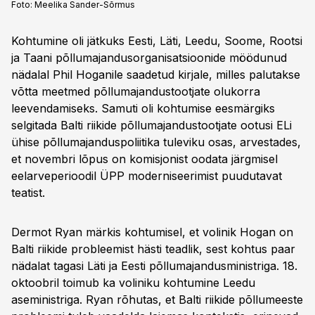
Foto:
Meelika Sander-Sõrmus
Kohtumine oli jätkuks Eesti, Läti, Leedu, Soome, Rootsi
ja Taani põllumajandusorganisatsioonide möödunud
nädalal Phil Hoganile saadetud kirjale, milles palutakse
võtta meetmed põllumajandustootjate olukorra
leevendamiseks. Samuti oli kohtumise eesmärgiks
selgitada Balti riikide põllumajandustootjate ootusi ELi
ühise põllumajanduspoliitika tuleviku osas, arvestades,
et novembri lõpus on komisjonist oodata järgmisel
eelarveperioodil ÜPP moderniseerimist puudutavat
teatist.
Dermot Ryan märkis kohtumisel, et volinik Hogan on
Balti riikide probleemist hästi teadlik, sest kohtus paar
nädalat tagasi Läti ja Eesti põllumajandusministriga. 18.
oktoobril toimub ka voliniku kohtumine Leedu
aseministriga. Ryan rõhutas, et Balti riikide põllumeeste