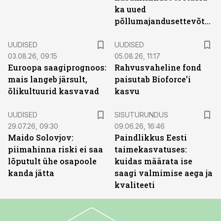
ka uued
põllumajandusettevõtted
UUDISED
UUDISED
03.08.26, 09:15
05.08.26, 11:17
Euroopa saagiprognoos:
Rahvusvaheline fond
mais langeb järsult,
paisutab Bioforce’i
õlikultuurid kasvavad
kasvu
ST
UUDISED
SISUTURUNDUS
29.07.26, 09:30
09.06.26, 16:46
Maido Solovjov:
Paindlikkus Eesti
piimahinna riski ei saa
taimekasvatuses:
lõputult ühe osapoole
kuidas määrata ise
kanda jätta
saagi valmimise aega ja
kvaliteeti