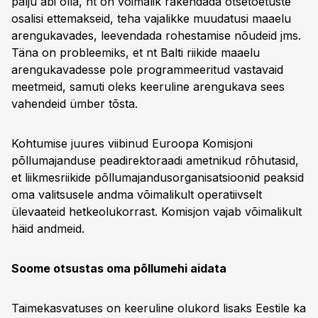
palju abi olla, nt on võimalik rakendada otsetoetuste
osalisi ettemakseid, teha vajalikke muudatusi maaelu
arengukavades, leevendada rohestamise nõudeid jms.
Täna on probleemiks, et nt Balti riikide maaelu
arengukavadesse pole programmeeritud vastavaid
meetmeid, samuti oleks keeruline arengukava sees
vahendeid ümber tõsta.
Kohtumise juures viibinud Euroopa Komisjoni
põllumajanduse peadirektoraadi ametnikud rõhutasid,
et liikmesriikide põllumajandusorganisatsioonid peaksid
oma valitsusele andma võimalikult operatiivselt
ülevaateid hetkeolukorrast. Komisjon vajab võimalikult
häid andmeid.
Soome otsustas oma põllumehi aidata
Taimekasvatuses on keeruline olukord lisaks Eestile ka