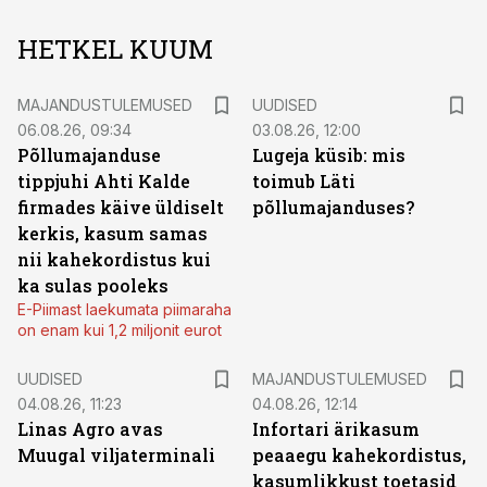
HETKEL KUUM
MAJANDUSTULEMUSED
UUDISED
06.08.26, 09:34
03.08.26, 12:00
Põllumajanduse
Lugeja küsib: mis
tippjuhi Ahti Kalde
toimub Läti
firmades käive üldiselt
põllumajanduses?
kerkis, kasum samas
nii kahekordistus kui
ka sulas pooleks
E-Piimast laekumata piimaraha
on enam kui 1,2 miljonit eurot
UUDISED
MAJANDUSTULEMUSED
04.08.26, 11:23
04.08.26, 12:14
Linas Agro avas
Infortari ärikasum
Muugal viljaterminali
peaaegu kahekordistus,
kasumlikkust toetasid