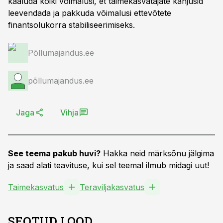
kaaluda kõiki võimalusi, et taimekasvatajate kahjusid
leevendada ja pakkuda võimalusi ettevõtete
finantsolukorra stabiliseerimiseks.
Põllumajandus.ee
põllumajandus.ee
Jaga
Vihja
See teema pakub huvi?
Hakka neid märksõnu jälgima
ja saad alati teavituse, kui sel teemal ilmub midagi uut!
Taimekasvatus
Teraviljakasvatus
SEOTUD LOOD