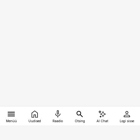
Menüü
Uudised
Raadio
Otsing
AI Chat
Logi sisse