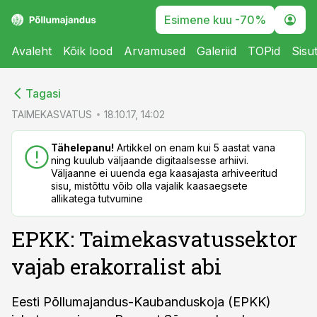
Esimene kuu -70%
Avaleht
Kõik lood
Arvamused
Galeriid
TOPid
Sisu
cebook
cebook
Tagasi
Twitter)
Twitter)
TAIMEKASVATUS
18.10.17, 14:02
kedIn
kedIn
Tähelepanu!
Artikkel on enam kui 5 aastat vana
ning kuulub väljaande digitaalsesse arhiivi.
ail
ail
Väljaanne ei uuenda ega kaasajasta arhiveeritud
sisu, mistõttu võib olla vajalik kaasaegsete
k
k
allikatega tutvumine
EPKK: Taimekasvatussektor
vajab erakorralist abi
Eesti Põllumajandus-Kaubanduskoja (EPKK)