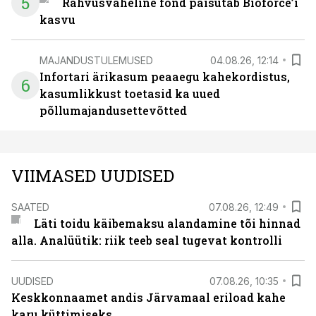
5
Rahvusvaheline fond paisutab Bioforce’i
kasvu
MAJANDUSTULEMUSED
04.08.26, 12:14
Infortari ärikasum peaaegu kahekordistus,
6
kasumlikkust toetasid ka uued
põllumajandusettevõtted
VIIMASED UUDISED
SAATED
07.08.26, 12:49
Läti toidu käibemaksu alandamine tõi hinnad
alla. Analüütik: riik teeb seal tugevat kontrolli
UUDISED
07.08.26, 10:35
Keskkonnaamet andis Järvamaal eriload kahe
karu küttimiseks