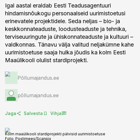
Igal aastal eraldab Eesti Teadusagentuuri
hindamisnõukogu personaalseid uurimistoetusi
erinevatele projektidele. Seda neljas – bio- ja
keskkonnateaduste, loodusteaduste ja tehnika,
terviseuuringute ja ühiskonnateaduste ja kultuuri –
valdkonnas. Tänavu välja valitud neljakümne kahe
uurimistoetuse saaja hulka jõudis ka kolm Eesti
Maaülikooli olulist stardiprojekti.
Põllumajandus.ee
põllumajandus.ee
Jaga
Salvesta
Vihja
Kolm maaülikooli stardiprojekti pälvisid uurimistoetuse
Foto:
Postimees/Scanpix