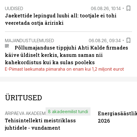
UUDISED
06.08.26, 10:14
Jaekettide lepingud luubi all: tootjale ei tohi
veeretada ostja äririski
MAJANDUSTULEMUSED
06.08.26, 09:34
Põllumajanduse tippjuhi Ahti Kalde firmades
käive üldiselt kerkis, kasum samas nii
kahekordistus kui ka sulas pooleks
E-Piimast laekumata piimaraha on enam kui 1,2 miljonit eurot
ÜRITUSED
8 akadeemilist tundi
Energiasäästli
ÄRIPÄEVA AKADEEMIA
Tehisintellekti meistriklass
2026
juhtidele - vundament