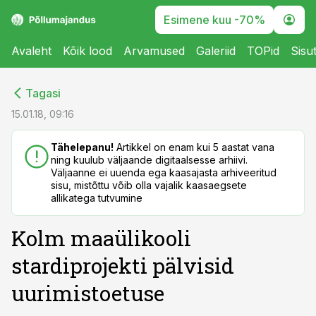
Esimene kuu -70%
Avaleht
Kõik lood
Arvamused
Galeriid
TOPid
Sisu
cebook
cebook
Tagasi
Twitter)
Twitter)
15.01.18, 09:16
kedIn
kedIn
Tähelepanu!
Artikkel on enam kui 5 aastat vana
ning kuulub väljaande digitaalsesse arhiivi.
ail
ail
Väljaanne ei uuenda ega kaasajasta arhiveeritud
sisu, mistõttu võib olla vajalik kaasaegsete
k
k
allikatega tutvumine
Kolm maaülikooli
stardiprojekti pälvisid
uurimistoetuse