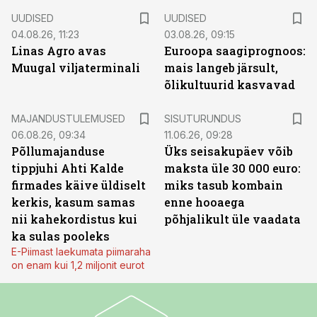
UUDISED
UUDISED
04.08.26, 11:23
03.08.26, 09:15
Linas Agro avas
Euroopa saagiprognoos:
Muugal viljaterminali
mais langeb järsult,
õlikultuurid kasvavad
ST
MAJANDUSTULEMUSED
SISUTURUNDUS
06.08.26, 09:34
11.06.26, 09:28
Põllumajanduse
Üks seisakupäev võib
tippjuhi Ahti Kalde
maksta üle 30 000 euro:
firmades käive üldiselt
miks tasub kombain
kerkis, kasum samas
enne hooaega
nii kahekordistus kui
põhjalikult üle vaadata
ka sulas pooleks
E-Piimast laekumata piimaraha
on enam kui 1,2 miljonit eurot