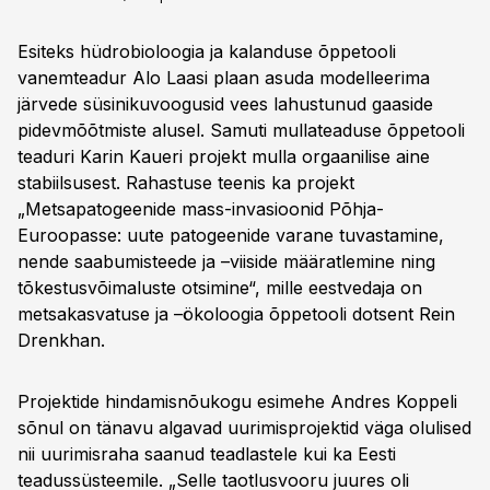
Esiteks hüdrobioloogia ja kalanduse õppetooli
vanemteadur Alo Laasi plaan asuda modelleerima
järvede süsinikuvoogusid vees lahustunud gaaside
pidevmõõtmiste alusel. Samuti mullateaduse õppetooli
teaduri Karin Kaueri projekt mulla orgaanilise aine
stabiilsusest. Rahastuse teenis ka projekt
„Metsapatogeenide mass-invasioonid Põhja-
Euroopasse: uute patogeenide varane tuvastamine,
nende saabumisteede ja –viiside määratlemine ning
tõkestusvõimaluste otsimine“, mille eestvedaja on
metsakasvatuse ja –ökoloogia õppetooli dotsent Rein
Drenkhan.
Projektide hindamisnõukogu esimehe Andres Koppeli
sõnul on tänavu algavad uurimisprojektid väga olulised
nii uurimisraha saanud teadlastele kui ka Eesti
teadussüsteemile. „Selle taotlusvooru juures oli