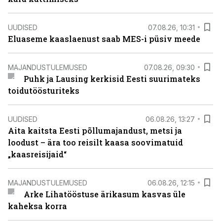
UUDISED
07.08.26, 10:31
Eluaseme kaaslaenust saab MES-i püsiv meede
MAJANDUSTULEMUSED
07.08.26, 09:30
Puhk ja Lausing kerkisid Eesti suurimateks
toidutöösturiteks
UUDISED
06.08.26, 13:27
Aita kaitsta Eesti põllumajandust, metsi ja
loodust – ära too reisilt kaasa soovimatuid
„kaasreisijaid“
MAJANDUSTULEMUSED
06.08.26, 12:15
Arke Lihatööstuse ärikasum kasvas üle
kaheksa korra