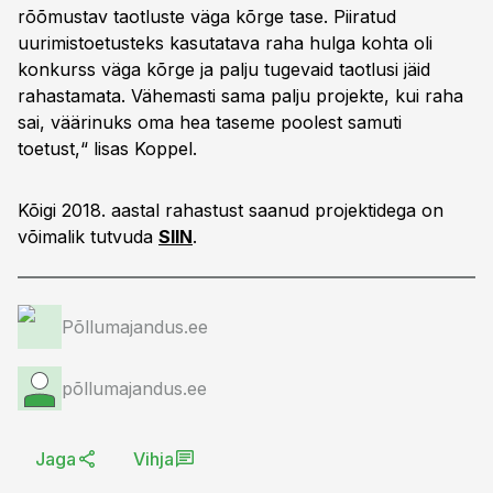
rõõmustav taotluste väga kõrge tase. Piiratud
uurimistoetusteks kasutatava raha hulga kohta oli
konkurss väga kõrge ja palju tugevaid taotlusi jäid
rahastamata. Vähemasti sama palju projekte, kui raha
sai, väärinuks oma hea taseme poolest samuti
toetust,“ lisas Koppel.
Kõigi 2018. aastal rahastust saanud projektidega on
võimalik tutvuda
SIIN
.
Põllumajandus.ee
põllumajandus.ee
Jaga
Vihja