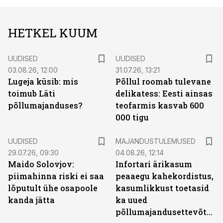
HETKEL KUUM
UUDISED
UUDISED
03.08.26, 12:00
31.07.26, 13:21
Lugeja küsib: mis
Põllul roomab tulevane
toimub Läti
delikatess: Eesti ainsas
põllumajanduses?
teofarmis kasvab 600
000 tigu
UUDISED
MAJANDUSTULEMUSED
29.07.26, 09:30
04.08.26, 12:14
Maido Solovjov:
Infortari ärikasum
piimahinna riski ei saa
peaaegu kahekordistus,
lõputult ühe osapoole
kasumlikkust toetasid
kanda jätta
ka uued
põllumajandusettevõtted