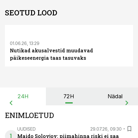
SEOTUD LOOD
ST
01.06.26, 13:29
Nutikad akusalvestid muudavad
päikeseenergia taas tasuvaks
24H
72H
Nädal
ENIMLOETUD
UUDISED
29.07.26, 09:30
1
Maido Solovjov: piimahinna riski ei saa