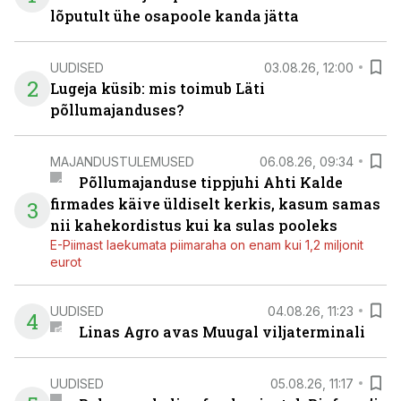
lõputult ühe osapoole kanda jätta
UUDISED
03.08.26, 12:00
2
Lugeja küsib: mis toimub Läti
põllumajanduses?
MAJANDUSTULEMUSED
06.08.26, 09:34
Põllumajanduse tippjuhi Ahti Kalde
firmades käive üldiselt kerkis, kasum samas
3
nii kahekordistus kui ka sulas pooleks
E-Piimast laekumata piimaraha on enam kui 1,2 miljonit
eurot
UUDISED
04.08.26, 11:23
4
Linas Agro avas Muugal viljaterminali
UUDISED
05.08.26, 11:17