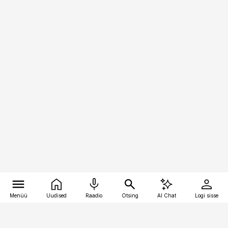
Menüü
Uudised
Raadio
Otsing
AI Chat
Logi sisse