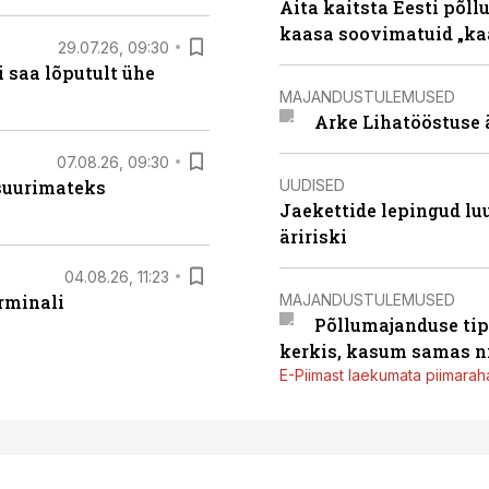
Aita kaitsta Eesti põllu
kaasa soovimatuid „kaa
29.07.26, 09:30
 saa lõputult ühe
MAJANDUSTULEMUSED
Arke Lihatööstuse 
07.08.26, 09:30
UUDISED
 suurimateks
Jaekettide lepingud luub
äririski
04.08.26, 11:23
MAJANDUSTULEMUSED
rminali
Põllumajanduse tip
kerkis, kasum samas ni
E-Piimast laekumata piimaraha