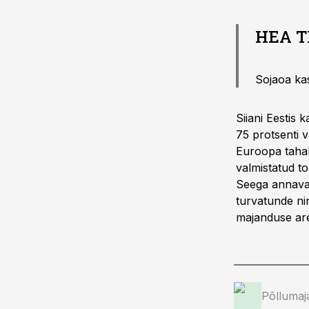
HEA T
Sojaoa ka
Siiani Eestis 
75 protsenti v
Euroopa tahak
valmistatud to
Seega annavad 
turvatunde ni
majanduse ar
Põllumaj