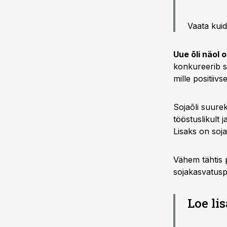
Vaata kuid
Uue õli näol 
konkureerib so
mille positiiv
Sojaõli suurek
tööstuslikult j
Lisaks on soj
Vähem tähtis p
sojakasvatus
Loe lis