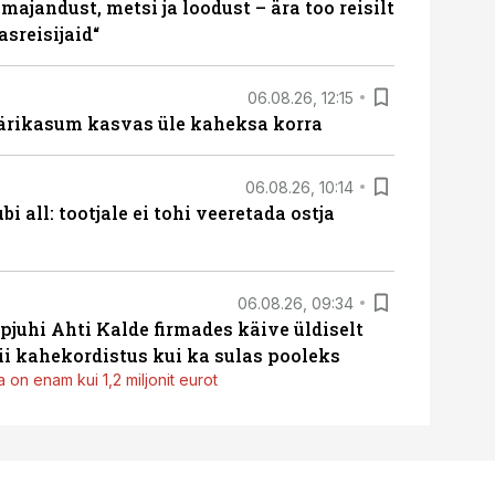
majandust, metsi ja loodust – ära too reisilt
sreisijaid“
06.08.26, 12:15
ärikasum kasvas üle kaheksa korra
06.08.26, 10:14
i all: tootjale ei tohi veeretada ostja
06.08.26, 09:34
pjuhi Ahti Kalde firmades käive üldiselt
i kahekordistus kui ka sulas pooleks
 on enam kui 1,2 miljonit eurot