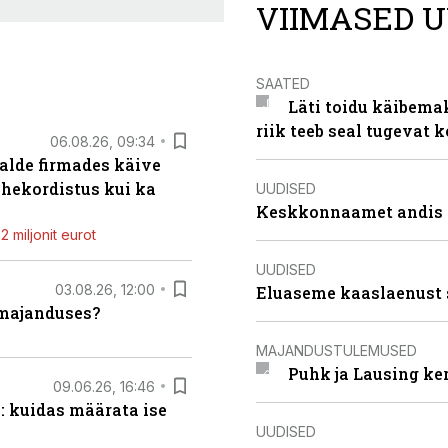
VIIMASED U
SAATED
Läti toidu käibema
riik teeb seal tugevat k
06.08.26, 09:34
alde firmades käive
ahekordistus kui ka
UUDISED
Keskkonnaamet andis J
 miljonit eurot
UUDISED
03.08.26, 12:00
Eluaseme kaaslaenust 
umajanduses?
MAJANDUSTULEMUSED
Puhk ja Lausing ke
09.06.26, 16:46
: kuidas määrata ise
UUDISED