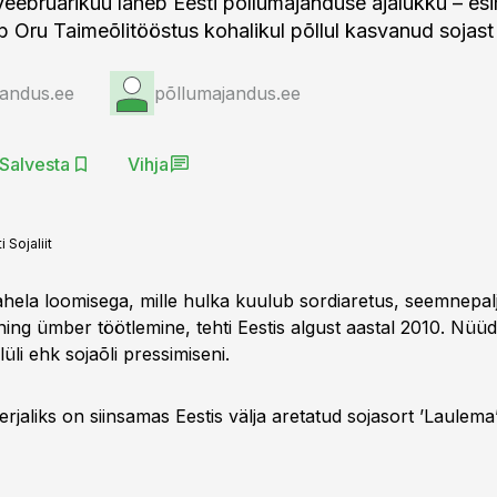
veebruarikuu läheb Eesti põllumajanduse ajalukku – e
b Oru Taimeõlitööstus kohalikul põllul kasvanud sojast 
jandus.ee
põllumajandus.ee
Salvesta
Vihja
i Sojaliit
aahela loomisega, mille hulka kuulub sordiaretus, seemnepa
ning ümber töötlemine, tehti Eestis algust aastal 2010. Nüü
lüli ehk sojaõli pressimiseni.
erjaliks on siinsamas Eestis välja aretatud sojasort ’Laulema’