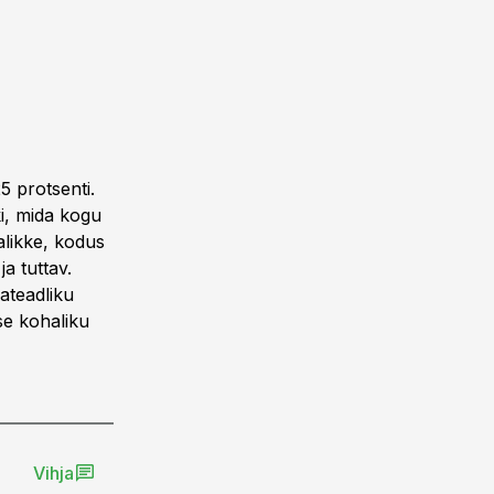
5 protsenti.
ki, mida kogu
alikke, kodus
a tuttav.
ateadliku
se kohaliku
Vihja