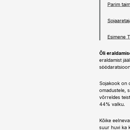
Parim taim
Sojaaretaj
Esimene Ta
Õli eraldami
eraldamist jä
söödaratsioon
Sojakook on o
omadustele, s
võrreldes tei
44% valku.
Kõike eelneva
suur huvi ka k