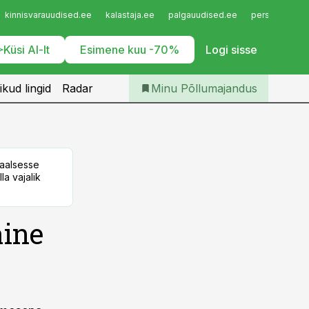
Iseteenindus
kinnisvarauudised.ee
kalastaja.ee
palgauudised.ee
personaliuudi
Telli Põllumajandus
Küsi AI-lt
Esimene kuu -70%
Logi sisse
ikud lingid
Radar
Minu Põllumajandus
taalsesse
la vajalik
ine