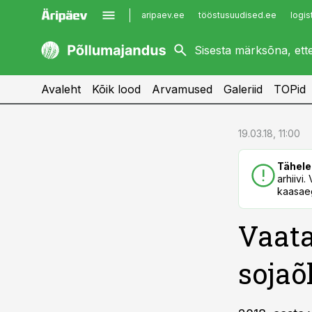
aripaev.ee
tööstusuudised.ee
logis
kaubandus.ee
imelineajalugu.ee
kinnisvarauudised.ee
imelineteadus.ee
Avaleht
Kõik lood
Arvamused
Galeriid
TOPid
cebook
cebook
19.03.18, 11:00
Twitter)
Twitter)
Tähele
kedIn
kedIn
arhiivi
kaasaeg
ail
ail
Vaat
k
k
sojaõl