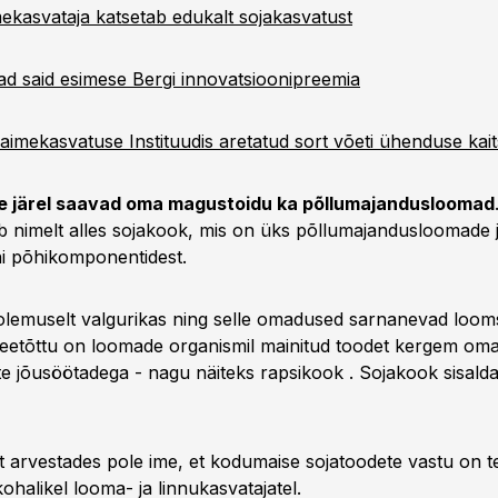
ekasvataja katsetab edukalt sojakasvatust
ad said esimese Bergi innovatsioonipreemia
imekasvatuse Instituudis aretatud sort võeti ühenduse kait
se järel saavad oma magustoidu ka põllumajandusloomad
äb nimelt alles sojakook, mis on üks põllumajandusloomade 
i põhikomponentidest.
lemuselt valgurikas ning selle omadused sarnanevad loom
eetõttu on loomade organismil mainitud toodet kergem om
ste jõusöötadega - nagu näiteks rapsikook . Sojakook sisal
t arvestades pole ime, et kodumaise sojatoodete vastu on te
ohalikel looma- ja linnukasvatajatel.