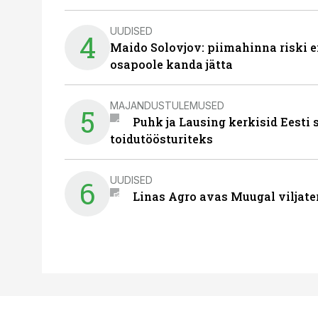
UUDISED
4
Maido Solovjov: piimahinna riski ei
osapoole kanda jätta
MAJANDUSTULEMUSED
5
Puhk ja Lausing kerkisid Eesti
toidutöösturiteks
UUDISED
6
Linas Agro avas Muugal viljate