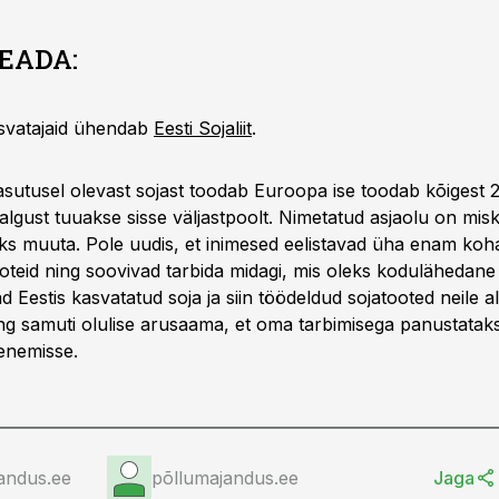
EADA:
svatajaid ühendab
Eesti Sojaliit
.
kasutusel olevast sojast toodab Euroopa ise toodab kõigest 2
algust tuuakse sisse väljastpoolt. Nimetatud asjaolu on mis
s muuta. Pole uudis, et inimesed eelistavad üha enam koh
oteid ning soovivad tarbida midagi, mis oleks kodulähedane j
Eestis kasvatatud soja ja siin töödeldud sojatooted neile al
ng samuti olulise arusaama, et oma tarbimisega panustatak
enemisse.
andus.ee
põllumajandus.ee
Jaga