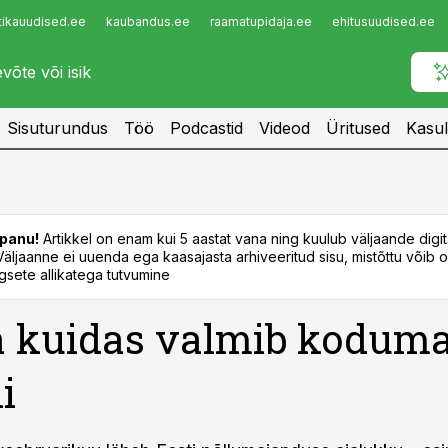
tikauudised.ee
kaubandus.ee
raamatupidaja.ee
ehitusuudised.ee
Infopank
Radar
Sisuturundus
Töö
Podcastid
Videod
Üritused
Kasul
panu!
Artikkel on enam kui 5 aastat vana ning kuulub väljaande digi
. Väljaanne ei uuenda ega kaasajasta arhiveeritud sisu, mistõttu võib ol
sete allikatega tutvumine
a kuidas valmib koduma
i