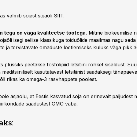
as valmib sojast sojaõli
SIIT
.
on tegu on väga kvaliteetse tootega.
Mitme biokeemilise nä
jaõli isegi sellise klassikuga toiduõlide maailmas nagu seda o
sete ja tervistavate omaduste loetlemiseks kuluks väga pikk a
s plussiks peetakse fosfolipiid letsitiini rohket sisaldust. Su
a meditsiiniliselt kasutatavast letsitiinist saadaksegi tänapäeval
aõli rikas ka omega-3 rasvhappete poolest.
ole asjaolu, et Eestis kasvatud soja on erinevalt paljudest
piirkondade saadustest GMO vaba.
aks: