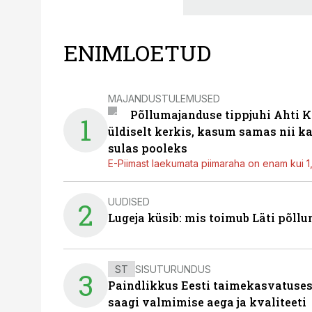
ENIMLOETUD
MAJANDUSTULEMUSED
Põllumajanduse tippjuhi Ahti K
1
üldiselt kerkis, kasum samas nii k
sulas pooleks
E-Piimast laekumata piimaraha on enam kui 1,2
UUDISED
2
Lugeja küsib: mis toimub Läti põll
ST
SISUTURUNDUS
3
Paindlikkus Eesti taimekasvatuses
saagi valmimise aega ja kvaliteeti