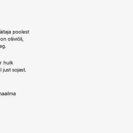
itaja poolest
n oliiviõli,
eg.
ur hulk
 just sojast.
 maailma