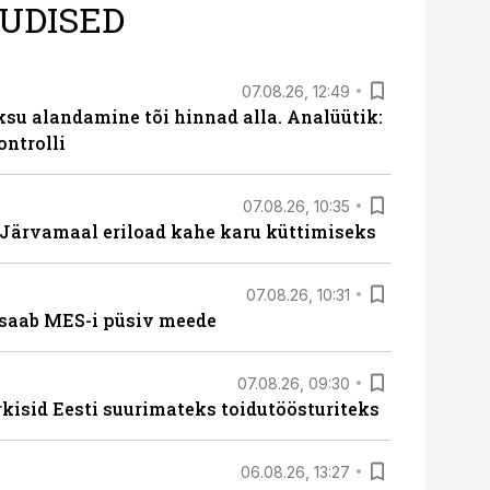
UDISED
07.08.26, 12:49
ksu alandamine tõi hinnad alla. Analüütik:
ontrolli
07.08.26, 10:35
ärvamaal eriload kahe karu küttimiseks
07.08.26, 10:31
saab MES-i püsiv meede
07.08.26, 09:30
rkisid Eesti suurimateks toidutöösturiteks
06.08.26, 13:27