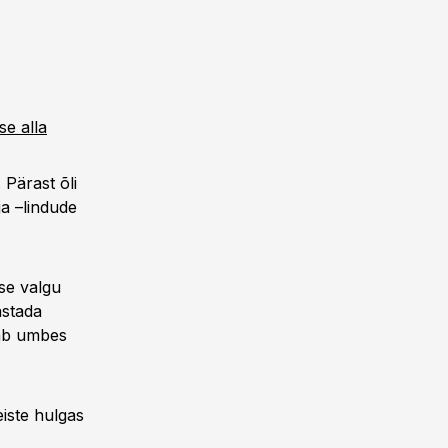
se alla
. Pärast õli
ja –lindude
se valgu
astada
dab umbes
iste hulgas