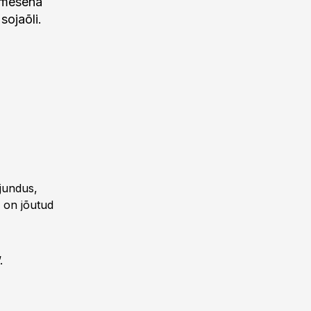
simesena
sojaõli.
ljundus,
d on jõutud
.