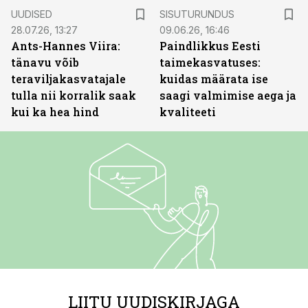
ST
UUDISED
SISUTURUNDUS
28.07.26, 13:27
09.06.26, 16:46
Ants-Hannes Viira:
Paindlikkus Eesti
tänavu võib
taimekasvatuses:
teraviljakasvatajale
kuidas määrata ise
tulla nii korralik saak
saagi valmimise aega ja
kui ka hea hind
kvaliteeti
LIITU UUDISKIRJAGA