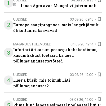
UUDISED
04.08.26, 11:23
1
Linas Agro avas Muugal viljaterminali
UUDISED
03.08.26, 09:15
2
Euroopa saagiprognoos: mais langeb järsult,
õlikultuurid kasvavad
MAJANDUSTULEMUSED
04.08.26, 12:14
Infortari ärikasum peaaegu kahekordistus,
3
kasumlikkust toetasid ka uued
põllumajandusettevõtted
UUDISED
03.08.26, 12:00
4
Lugeja küsib: mis toimub Läti
põllumajanduses?
UUDISED
03.08.26, 14:00
5
Piima hind langes esimesel poolaastal ligi 15