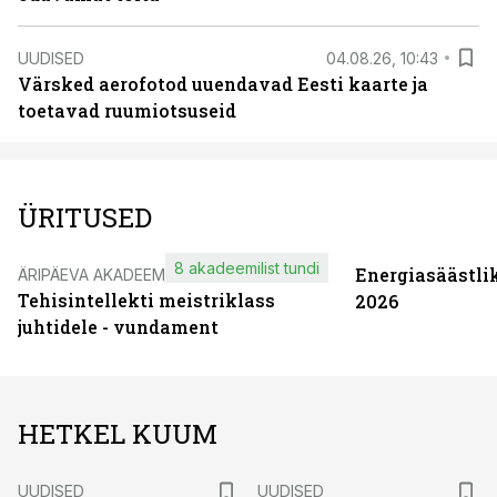
UUDISED
04.08.26, 10:43
Värsked aerofotod uuendavad Eesti kaarte ja
toetavad ruumiotsuseid
ÜRITUSED
8 akadeemilist tundi
Energiasäästli
ÄRIPÄEVA AKADEEMIA
Tehisintellekti meistriklass
2026
juhtidele - vundament
HETKEL KUUM
UUDISED
UUDISED