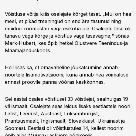
Võistluse võitja kiitis osalejate kõrget taset. „Mul on hea
meel, et pikad treeningud on end ära tasunud ning
muidugi rõõmustan väga esikoha üle. Osalejate tase oli
tänavu väga kõrge ja võistlus väga tasavägine,“ sõnas
Mark-Hubert, kes õpib hetkel Olustvere Teenindus-ja
Maamajanduskoolis.
Heil lisas ka, et omavaheline jõukatsumine annab
noortele lisamotivatsiooni, kuna annab hea võimaluse
ennast proovile panna võõras keskkonnas.
Sel aastal osales võistlusel 33 võistlejat, sealhulgas 19
välismaalt. Osalejate seas leidus lisaks eestlastele noori
Lätist, Leedust, Austriast, Luksemburgist,
Prantsusmaalt, Inglismaalt, Slovakkiast, Ukrainast ja
Soomest. Eestlasi oli võistlustules 14, kellest noorim
õpib alles Muuga-Laekvere põhikoolis.