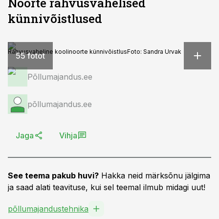
Noorte rahvusvahelised
künnivõistlused
Rahvusvaheline koolinoorte künnivõistlus
Foto:
Sandra Urvak
55 fotot
Põllumajandus.ee
põllumajandus.ee
Jaga
Vihja
See teema pakub huvi?
Hakka neid märksõnu jälgima
ja saad alati teavituse, kui sel teemal ilmub midagi uut!
põllumajandustehnika