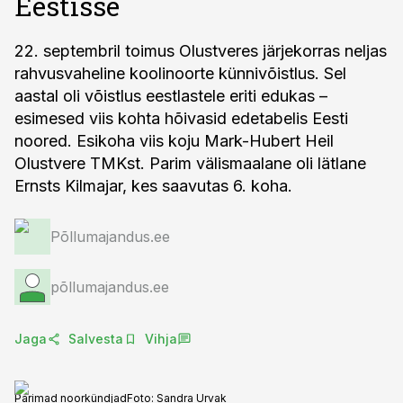
Eestisse
22. septembril toimus Olustveres järjekorras neljas
rahvusvaheline koolinoorte künnivõistlus. Sel
aastal oli võistlus eestlastele eriti edukas –
esimesed viis kohta hõivasid edetabelis Eesti
noored. Esikoha viis koju Mark-Hubert Heil
Olustvere TMKst. Parim välismaalane oli lätlane
Ernsts Kilmajar, kes saavutas 6. koha.
Põllumajandus.ee
põllumajandus.ee
Jaga
Salvesta
Vihja
Parimad noorkündjad
Foto:
Sandra Urvak