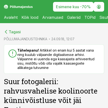
Esimene kuu -70%
Avaleht
Kõik lood
Arvamused
Galeriid
TOPid
Sisu
cebook
cebook
Tagasi
Twitter)
Twitter)
PÕLLUMAJANDUSTEHNIKA
24.09.18, 12:07
kedIn
kedIn
Tähelepanu!
Artikkel on enam kui 5 aastat vana
ning kuulub väljaande digitaalsesse arhiivi.
ail
ail
Väljaanne ei uuenda ega kaasajasta arhiveeritud
sisu, mistõttu võib olla vajalik kaasaegsete
k
k
allikatega tutvumine
Suur fotogalerii:
rahvusvahelise koolinoorte
künnivõistluse võit jäi