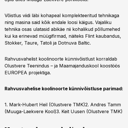
Võistlus viidi läbi kohapeal komplekteeritud tehnikaga
ning masina said kõik endale loosi käigus. Vajaliku
tehnika osas ulatasid abikäe nii kohalikud põllumehed
kui ka erinevad müügifirmad, näiteks Flint kaubandus,
Stokker, Taure, Tatoli ja Dotnuva Baltic.
Rahvusvahelist koolinoorte künnivõistlust korraldab
Olustvere Teenindus – ja Maamajanduskool koostöös
EUROPEA projektiga.
Rahvusvahelise koolinoorte künnivõistluse parimad:
1. Mark-Hubert Heil (Olustvere TMK)2. Andres Tamm
(Muuga-Laekvere Kool)3. Keit Uusen (Olustvere TMK)