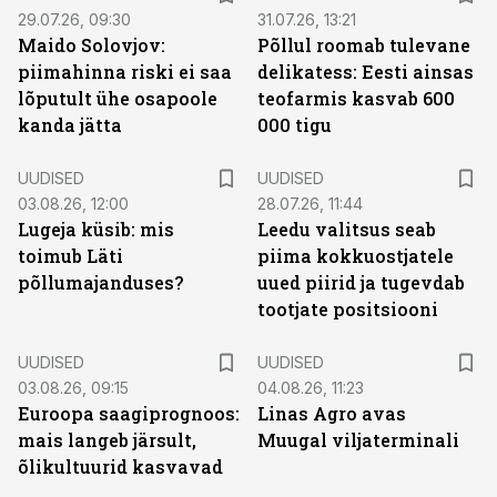
29.07.26, 09:30
31.07.26, 13:21
Maido Solovjov:
Põllul roomab tulevane
piimahinna riski ei saa
delikatess: Eesti ainsas
lõputult ühe osapoole
teofarmis kasvab 600
kanda jätta
000 tigu
UUDISED
UUDISED
03.08.26, 12:00
28.07.26, 11:44
Lugeja küsib: mis
Leedu valitsus seab
toimub Läti
piima kokkuostjatele
põllumajanduses?
uued piirid ja tugevdab
tootjate positsiooni
UUDISED
UUDISED
03.08.26, 09:15
04.08.26, 11:23
Euroopa saagiprognoos:
Linas Agro avas
mais langeb järsult,
Muugal viljaterminali
õlikultuurid kasvavad