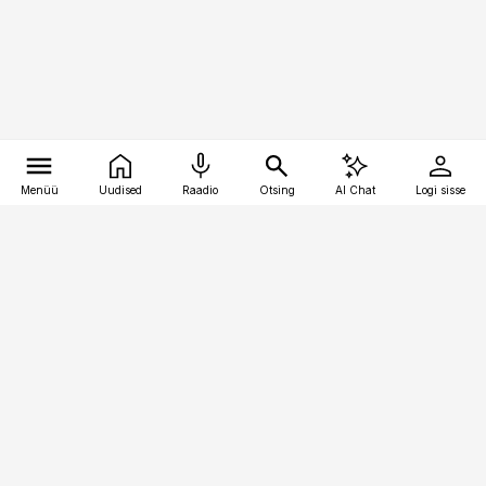
Menüü
Uudised
Raadio
Otsing
AI Chat
Logi sisse
Vana-Lõuna 39/1, 19094 Tallinn
(+372) 667 0111
pollumajandus@pollumajandus.ee
Telli
Reklaam
Firmast