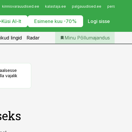
Iseteenindus
kinnisvarauudised.ee
kalastaja.ee
palgauudised.ee
personaliuudi
Telli Põllumajandus
Küsi AI-lt
Esimene kuu -70%
Logi sisse
ikud lingid
Radar
Minu Põllumajandus
taalsesse
la vajalik
seks