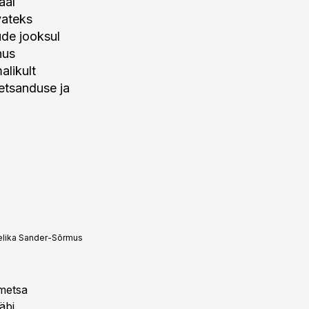
aal
vateks
ude jooksul
nus
alikult
etsanduse ja
lika Sander-Sõrmus
 metsa
äbi