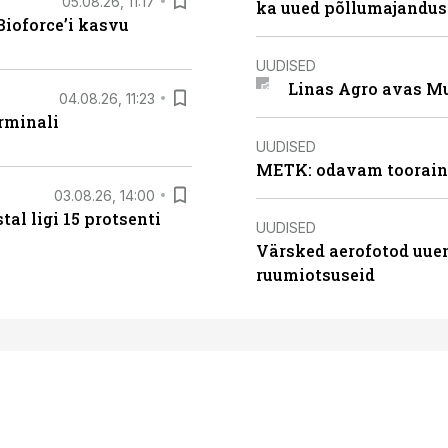
05.08.26, 11:17
ka uued põllumajandus
ioforce’i kasvu
UUDISED
Linas Agro avas Mu
04.08.26, 11:23
rminali
UUDISED
METK: odavam tooraine
03.08.26, 14:00
al ligi 15 protsenti
UUDISED
Värsked aerofotod uuen
ruumiotsuseid