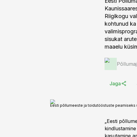
Eesti Põllu
Kaunissaares
Riigikogu va
kohtunud ka
valimisprogr
sisukat arut
maaelu küsi
Põlluma
Jaga
Eesti põllumeeste ja toidutööstuste peamiseks
„Eesti põllum
kindlustamine
kasutamine an