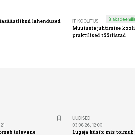
8 akadeemilis
iasäästlikud lahendused
IT KOOLITUS
Muutuste juhtimise kooli
praktilised tööriistad
UUDISED
:21
03.08.26, 12:00
oomab tulevane
Lugeja küsib: mis toimub 