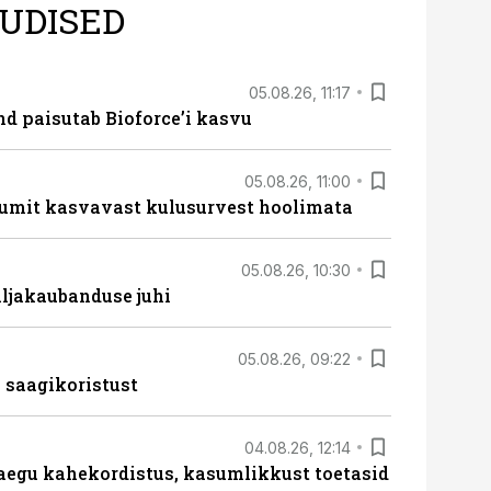
UDISED
05.08.26, 11:17
d paisutab Bioforce’i kasvu
05.08.26, 11:00
umit kasvavast kulusurvest hoolimata
05.08.26, 10:30
ljakaubanduse juhi
05.08.26, 09:22
 saagikoristust
04.08.26, 12:14
aegu kahekordistus, kasumlikkust toetasid