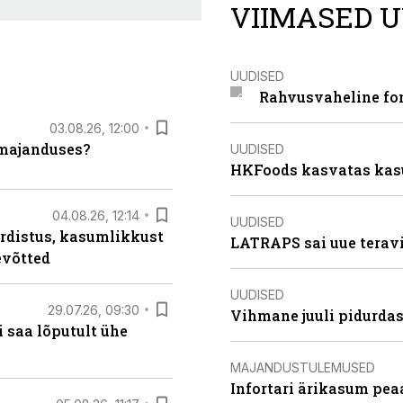
VIIMASED U
UUDISED
Rahvusvaheline fon
03.08.26, 12:00
umajanduses?
UUDISED
HKFoods kasvatas kas
04.08.26, 12:14
UUDISED
rdistus, kasumlikkust
LATRAPS sai uue teravi
evõtted
UUDISED
29.07.26, 09:30
Vihmane juuli pidurdas
 saa lõputult ühe
MAJANDUSTULEMUSED
Infortari ärikasum pea