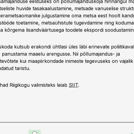
samajanduse eelduseks on põllumajanduskoja hinnangul ma
seliste huvide tasakaalustamine, metsade vanuselise strukt
 erametsaomanike julgustamine oma metsa eest hoolt kand
stööde toetamine, metsaühistute tugevdamine ning koduma
ja kõrgema lisandväärtusega toodete ekspordi soodustamin
koda kutsub erakondi ühtlasi üles läbi erinevate poliitikav
 panustama maaelu arengusse. Nii põllumajandus- ja
ttevõtete kui maapiirkondade inimeste tegevuseks on vajalik
ndatud taristu.
ad Riigikogu valimisteks leiab
SIIT
.