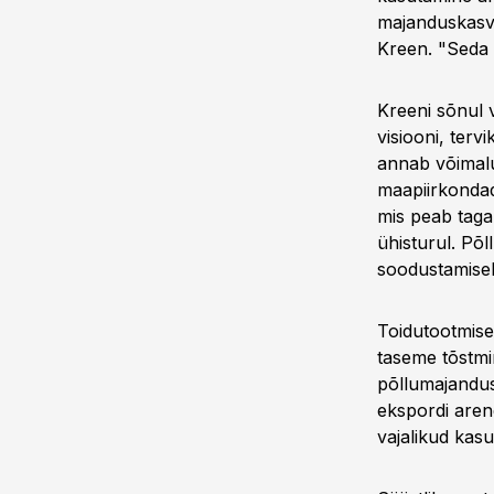
majanduskasv
Kreen. "Seda 
Kreeni sõnul 
visiooni, tervi
annab võimalu
maapiirkondad
mis peab taga
ühisturul. Põl
soodustamiseks 
Toidutootmise
taseme tõstmi
põllumajandus
ekspordi aren
vajalikud kas