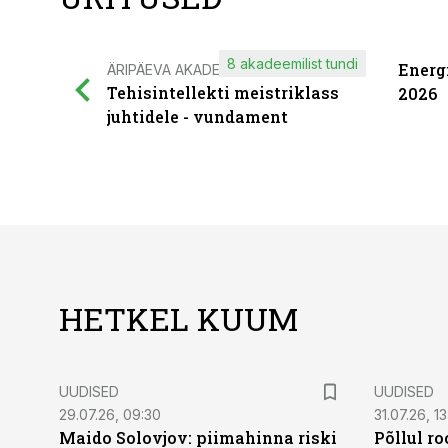
8 akadeemilist tundi
Energ
ÄRIPÄEVA AKADEEMIA
Tehisintellekti meistriklass
2026
juhtidele - vundament
HETKEL KUUM
UUDISED
UUDISED
29.07.26, 09:30
31.07.26, 13
Maido Solovjov: piimahinna riski
Põllul r