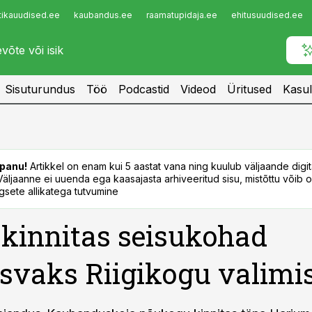
tikauudised.ee
kaubandus.ee
raamatupidaja.ee
ehitusuudised.ee
Infopank
Radar
Sisuturundus
Töö
Podcastid
Videod
Üritused
Kasul
panu!
Artikkel on enam kui 5 aastat vana ning kuulub väljaande digi
. Väljaanne ei uuenda ega kaasajasta arhiveeritud sisu, mistõttu võib ol
sete allikatega tutvumine
kinnitas seisukohad
isvaks Riigikogu valimi