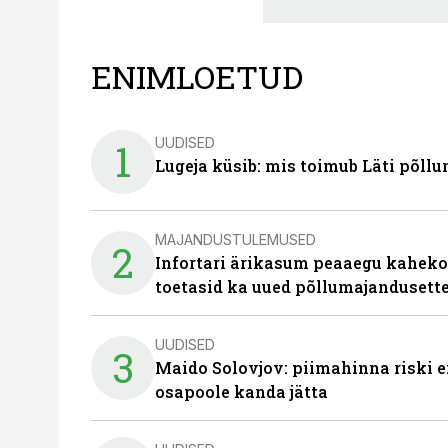
ENIMLOETUD
UUDISED
1
Lugeja küsib: mis toimub Läti põll
MAJANDUSTULEMUSED
2
Infortari ärikasum peaaegu kaheko
toetasid ka uued põllumajandusett
UUDISED
3
Maido Solovjov: piimahinna riski ei
osapoole kanda jätta