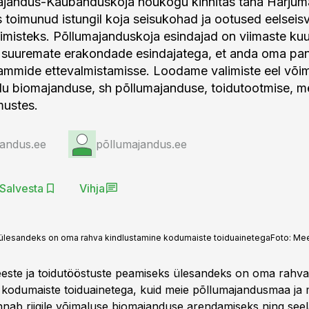
majandus-Kaubanduskoja nõukogu kinnitas täna Harjum
 toimunud istungil koja seisukohad ja ootused eelseis
limisteks. Põllumajanduskoja esindajad on viimaste ku
 suuremate erakondade esindajatega, et anda oma pa
ammide ettevalmistamisse. Loodame valimiste eel võim
elu biomajanduse, sh põllumajanduse, toidutootmise, m
mustes.
jandus.ee
põllumajandus.ee
Salvesta
Vihja
 ülesandeks on oma rahva kindlustamine kodumaiste toiduainetega
Foto:
Mee
eeste ja toidutööstuste peamiseks ülesandeks on oma rahva
 kodumaiste toiduainetega, kuid meie põllumajandusmaa ja
nab riigile võimaluse biomajanduse arendamiseks ning seel