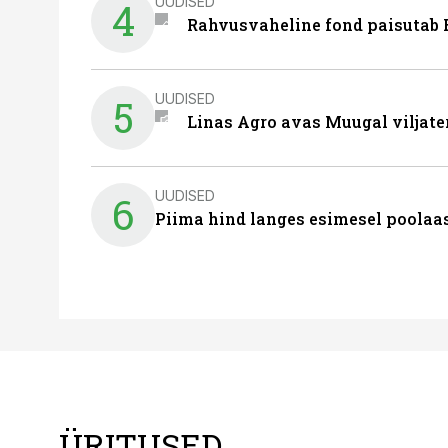
UUDISED
4
Rahvusvaheline fond paisutab B
UUDISED
5
Linas Agro avas Muugal viljate
UUDISED
6
Piima hind langes esimesel poolaast
ÜRITUSED