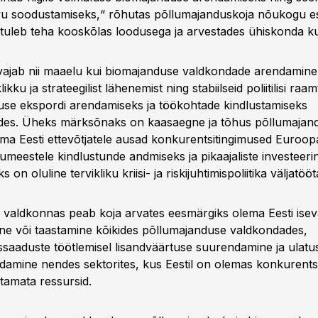
u soodustamiseks,“ rõhutas põllumajanduskoja nõukogu e
tuleb teha kooskõlas loodusega ja arvestades ühiskonda kui
vajab nii maaelu kui biomajanduse valdkondade arendamine p
klikku ja strateegilist lähenemist ning stabiilseid poliitilisi raa
se ekspordi arendamiseks ja töökohtade kindlustamiseks
es. Üheks märksõnaks on kaasaegne ja tõhus põllumajandu
ma Eesti ettevõtjatele ausad konkurentsitingimused Euroopa
lumeestele kindlustunde andmiseks ja pikaajaliste investeeri
on oluline tervikliku kriisi- ja riskijuhtimispoliitika väljatöö
 valdkonnas peab koja arvates eesmärgiks olema Eesti isev
ne või taastamine kõikides põllumajanduse valdkondades,
saaduste töötlemisel lisandväärtuse suurendamine ja ulatu
damine nendes sektorites, kus Eestil on olemas konkurentsie
utamata ressursid.