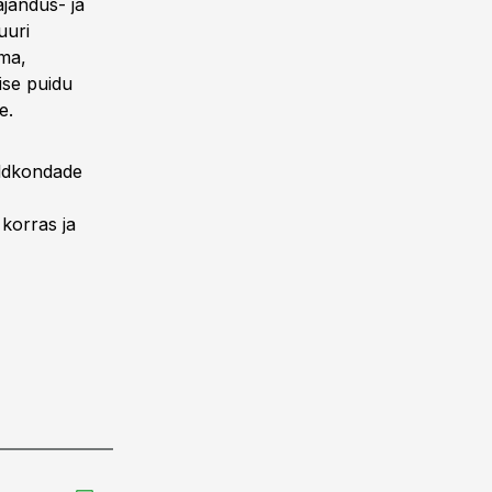
jandus- ja
uuri
ma,
ise puidu
e.
aldkondade
 korras ja