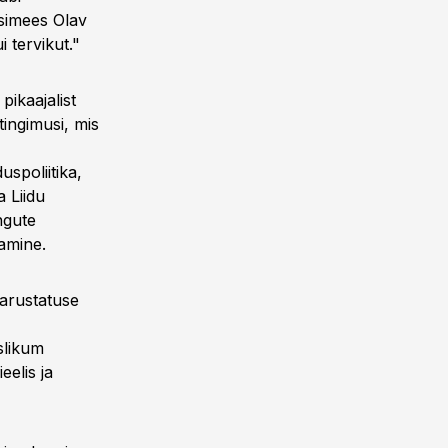
simees Olav
 tervikut."
ikaajalist
mtingimusi, mis
spoliitika,
 Liidu
ngute
tamine.
arustatuse
slikum
elis ja