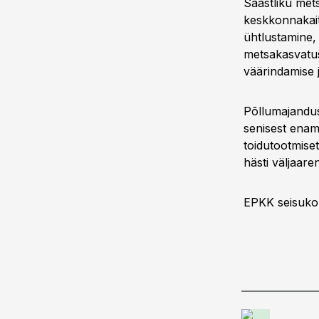
Säästliku met
keskkonnakait
ühtlustamine,
metsakasvatu
väärindamise 
Põllumajandus
senisest enam
toidutootmise
hästi väljaare
EPKK seisukoh