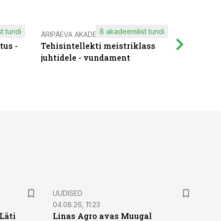
t tundi
8 akadeemilist tundi
ÄRIPÄEVA AKADEEMIA
IT KOOLIT
tus -
Tehisintellekti meistriklass
Muutuste
juhtidele - vundament
praktilis
UUDISED
04.08.26, 11:23
Läti
Linas Agro avas Muugal