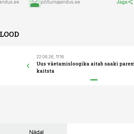
andus.ee
põllumajandus.ee
Jaga
 LOOD
22.06.26, 11:16
Uus väetamisloogika aitab saaki pare
kaitsta
Nädal