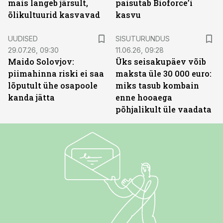
mais langeb järsult,
paisutab Bioforce’i
õlikultuurid kasvavad
kasvu
ST
UUDISED
SISUTURUNDUS
29.07.26, 09:30
11.06.26, 09:28
Maido Solovjov:
Üks seisakupäev võib
piimahinna riski ei saa
maksta üle 30 000 euro:
lõputult ühe osapoole
miks tasub kombain
kanda jätta
enne hooaega
põhjalikult üle vaadata