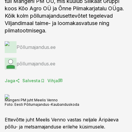
tuli Mangeni PM OÜ, mis kuulub Silikaat Gruppi
koos Kõo Agro OÜ ja Õnne Piimakarjatalu OÜga.
Kõik kolm põllumajandusettevõtet tegelevad
Viljandimaal taime- ja loomakasvatuse ning
piimatootmisega.
Põllumajandus.ee
põllumajandus.ee
Jaga
Salvesta
Vihja
Mangeni PM juht Meelis Venno
Foto:
Eesti Põllumajandus-Kaubanduskoda
Ettevõtte juht Meelis Venno vastas neljale Äripäeva
põllu- ja metsamajanduse erilehe küsimusele.