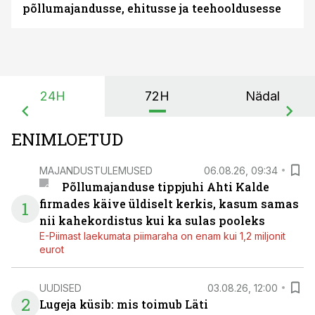
põllumajandusse, ehitusse ja teehooldusesse
24H
72H
Nädal
ENIMLOETUD
MAJANDUSTULEMUSED
06.08.26, 09:34
Põllumajanduse tippjuhi Ahti Kalde
firmades käive üldiselt kerkis, kasum samas
1
nii kahekordistus kui ka sulas pooleks
E-Piimast laekumata piimaraha on enam kui 1,2 miljonit
eurot
UUDISED
03.08.26, 12:00
2
Lugeja küsib: mis toimub Läti