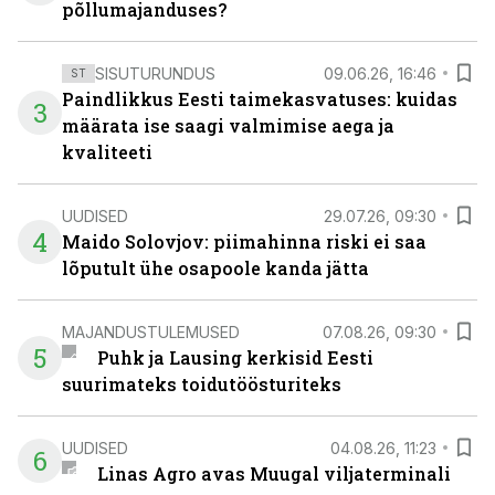
põllumajanduses?
SISUTURUNDUS
09.06.26, 16:46
ST
Paindlikkus Eesti taimekasvatuses: kuidas
3
määrata ise saagi valmimise aega ja
kvaliteeti
UUDISED
29.07.26, 09:30
4
Maido Solovjov: piimahinna riski ei saa
lõputult ühe osapoole kanda jätta
MAJANDUSTULEMUSED
07.08.26, 09:30
5
Puhk ja Lausing kerkisid Eesti
suurimateks toidutöösturiteks
UUDISED
04.08.26, 11:23
6
Linas Agro avas Muugal viljaterminali