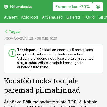
Esimene kuu -70%
Avaleht
Kõik lood
Arvamused
Galeriid
TOPid
Sisu
cebook
cebook
Tagasi
Twitter)
Twitter)
LOOMAKASVATUS
29.11.18, 10:31
kedIn
kedIn
Tähelepanu!
Artikkel on enam kui 5 aastat vana
ning kuulub väljaande digitaalsesse arhiivi.
ail
ail
Väljaanne ei uuenda ega kaasajasta arhiveeritud
sisu, mistõttu võib olla vajalik kaasaegsete
k
k
allikatega tutvumine
Koostöö tooks tootjale
paremad piimahinnad
Äripäeva Põllumajandustootjate TOPi 3. kohale