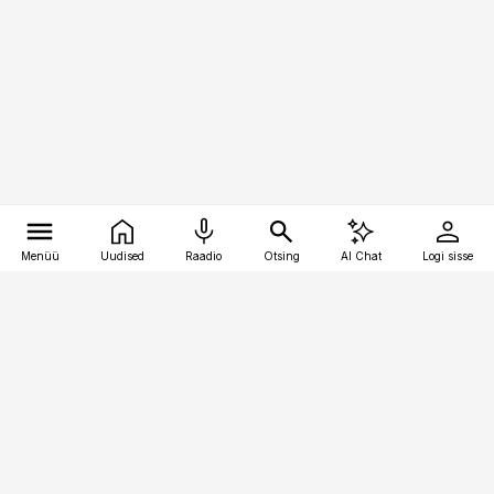
Menüü
Uudised
Raadio
Otsing
AI Chat
Logi sisse
Vana-Lõuna 39/1, 19094 Tallinn
(+372) 667 0111
pollumajandus@pollumajandus.ee
Telli
Reklaam