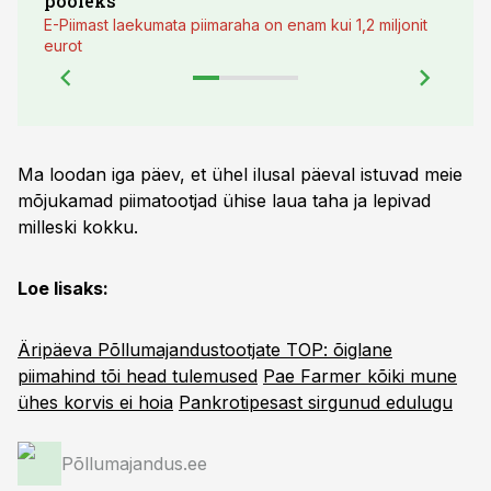
pooleks
E-Piimast laekumata piimaraha on enam kui 1,2 miljonit
eurot
Ma loodan iga päev, et ühel ilusal päeval istuvad meie
mõjukamad piimatootjad ühise laua taha ja lepivad
milleski kokku.
Loe lisaks:
Äripäeva Põllumajandus­tootjate TOP: õiglane
piimahind tõi head tulemused
Pae Farmer kõiki mune
ühes korvis ei hoia
Pankrotipesast sirgunud edulugu
Põllumajandus.ee