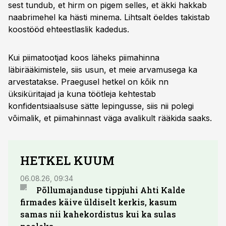
sest tundub, et hirm on pigem selles, et äkki hakkab
naabrimehel ka hästi minema. Lihtsalt öeldes takistab
koostööd ehteestlaslik kadedus.
Kui piimatootjad koos läheks piimahinna
läbirääkimistele, siis usun, et meie arvamusega ka
arvestatakse. Praegusel hetkel on kõik nn
üksiküritajad ja kuna töötleja kehtestab
konfidentsiaalsuse sätte lepingusse, siis nii polegi
võimalik, et piimahinnast väga avalikult rääkida saaks.
HETKEL KUUM
06.08.26, 09:34
03.08.
Põllumajanduse tippjuhi Ahti Kalde
Luge
firmades käive üldiselt kerkis, kasum
põll
samas nii kahekordistus kui ka sulas