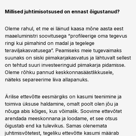
Millised juhtimisotsused on ennast õigustanud?
Oleme rahul, et me ei läinud kaasa mõne aasta eest
maaeluministri soovitusega “profileerige oma tegevus
ringi kui piimahind on madal ja tegelege
teraviljakasvatusega”. Peamiseks meie tugevaimaks
suunaks on siiski piimakarjakasvatus ja lähtuvalt sellest
on tehtud suuri investeeringuid piimakarja pidamisse.
Oleme rõhku pannud keskkonnasäästlikkusele,
näiteks separeerime liiva allapanuks.
Ärilise ettevõtte eesmärgiks on kasumi teenimine ja
toimiva üksuse haldamine, omalt poolt olen jõu ja
nõuga abis kõiges, kus võimalik. Soovime ettevõtet
arendada meeskonnana ja loodame, et see otsus
õigustab end ka tulevikus. Samas olenemata
juhtimisvõtetest, tegeliku ettevõtte kasumi määrab