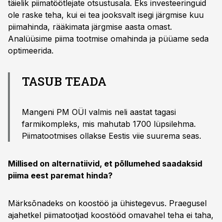
täielik piimatöötlejate otsustusala. Eks investeeringuid
ole raske teha, kui ei tea jooksvalt isegi järgmise kuu
piimahinda, rääkimata järgmise aasta omast.
Analüüsime piima tootmise omahinda ja püüame seda
optimeerida.
TASUB TEADA
Mangeni PM OÜl valmis neli aastat tagasi
farmikompleks, mis mahutab 1700 lüpsilehma.
Piimatootmises ollakse Eestis viie suurema seas.
Millised on alternatiivid, et põllumehed saadaksid
piima eest paremat hinda?
Märksõnadeks on koostöö ja ühistegevus. Praegusel
ajahetkel piimatootjad koostööd omavahel teha ei taha,