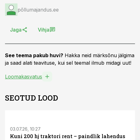
põllumajandus.ee
Jaga
Vihja
See teema pakub huvi?
Hakka neid märksõnu jälgima
ja saad alati teavituse, kui sel teemal ilmub midagi uut!
Loomakasvatus
SEOTUD LOOD
ST
03.07.26, 10:27
Kuni 200 hj traktori rent – paindlik lahendus