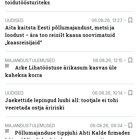
toidutöösturiteks
UUDISED
06.08.26, 13:27
Aita kaitsta Eesti põllumajandust, metsi ja
loodust – ära too reisilt kaasa soovimatuid
„kaasreisijaid“
MAJANDUSTULEMUSED
06.08.26, 12:15
Arke Lihatööstuse ärikasum kasvas üle
kaheksa korra
UUDISED
06.08.26, 10:14
Jaekettide lepingud luubi all: tootjale ei tohi
veeretada ostja äririski
MAJANDUSTULEMUSED
06.08.26, 09:34
Põllumajanduse tippjuhi Ahti Kalde firmades