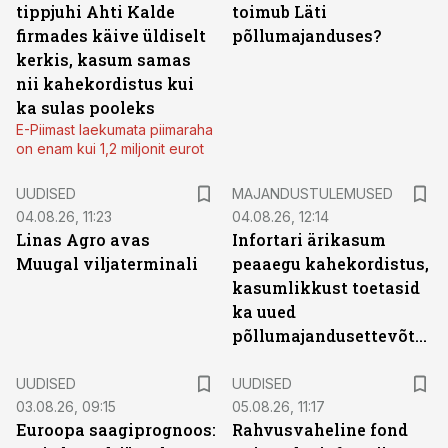
tippjuhi Ahti Kalde
toimub Läti
firmades käive üldiselt
põllumajanduses?
kerkis, kasum samas
nii kahekordistus kui
ka sulas pooleks
E-Piimast laekumata piimaraha
on enam kui 1,2 miljonit eurot
UUDISED
MAJANDUSTULEMUSED
04.08.26, 11:23
04.08.26, 12:14
Linas Agro avas
Infortari ärikasum
Muugal viljaterminali
peaaegu kahekordistus,
kasumlikkust toetasid
ka uued
põllumajandusettevõtted
UUDISED
UUDISED
03.08.26, 09:15
05.08.26, 11:17
Euroopa saagiprognoos:
Rahvusvaheline fond