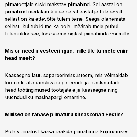
piimatootjale siiski makstav piimahind. Sel aastal on
piimahind madalam kui eelneval aastal ja tulenevalt
sellest on ka ettevõtte tulem teine. Seega olenemata
sellest, kui tublid me ka pole, määrab meie puhul
tulemi ikka see, kas saame õiglast piimahinda või mitte.
Mis on need investeeringud, mille üle tunnete enim
head meelt?
Kaasaegne laut, separeerimissüsteem, mis võimaldab
loomade allapanuliiva separeerida ja taaskasutada,
head töötingimused töötajatele ja kaasaegse ning
uuendusliku masinapargi omamine.
Millised on tänase piimaturu kitsaskohad Eestis?
Pole võimalust kaasa rääkida piimahinna kujunemises,