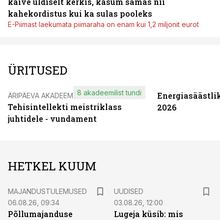
käive üldiselt kerkis, kasum samas nii
kahekordistus kui ka sulas pooleks
E-Piimast laekumata piimaraha on enam kui 1,2 miljonit eurot
ÜRITUSED
8 akadeemilist tundi
Energiasäästli
ÄRIPÄEVA AKADEEMIA
Tehisintellekti meistriklass
2026
juhtidele - vundament
HETKEL KUUM
MAJANDUSTULEMUSED
UUDISED
06.08.26, 09:34
03.08.26, 12:00
Põllumajanduse
Lugeja küsib: mis