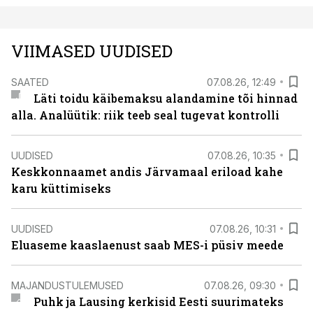
VIIMASED UUDISED
SAATED
07.08.26, 12:49
Läti toidu käibemaksu alandamine tõi hinnad
alla. Analüütik: riik teeb seal tugevat kontrolli
UUDISED
07.08.26, 10:35
Keskkonnaamet andis Järvamaal eriload kahe
karu küttimiseks
UUDISED
07.08.26, 10:31
Eluaseme kaaslaenust saab MES-i püsiv meede
MAJANDUSTULEMUSED
07.08.26, 09:30
Puhk ja Lausing kerkisid Eesti suurimateks