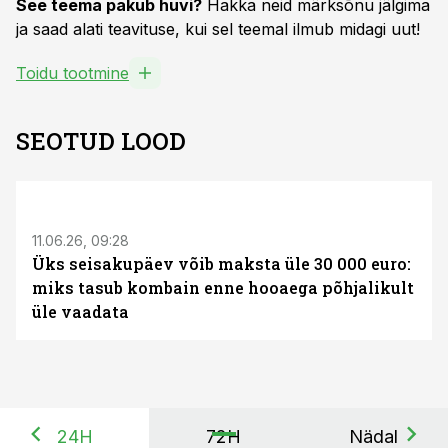
See teema pakub huvi?
Hakka neid märksõnu jälgima
ja saad alati teavituse, kui sel teemal ilmub midagi uut!
Toidu tootmine
SEOTUD LOOD
ST
11.06.26, 09:28
Üks seisakupäev võib maksta üle 30 000 euro:
miks tasub kombain enne hooaega põhjalikult
üle vaadata
24H
72H
Nädal