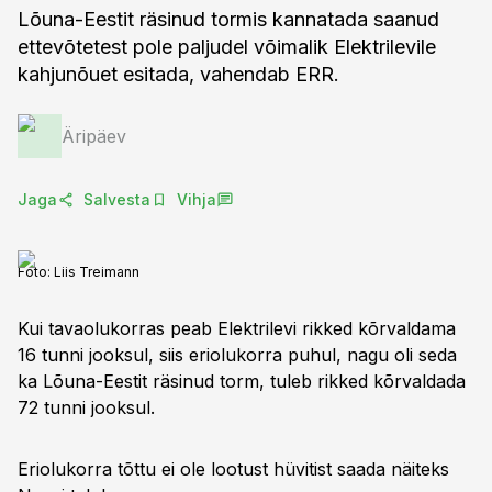
Lõuna-Eestit räsinud tormis kannatada saanud
ettevõtetest pole paljudel võimalik Elektrilevile
kahjunõuet esitada, vahendab ERR.
Äripäev
Jaga
Salvesta
Vihja
Foto:
Liis Treimann
Kui tavaolukorras peab Elektrilevi rikked kõrvaldama
16 tunni jooksul, siis eriolukorra puhul, nagu oli seda
ka Lõuna-Eestit räsinud torm, tuleb rikked kõrvaldada
72 tunni jooksul.
Eriolukorra tõttu ei ole lootust hüvitist saada näiteks