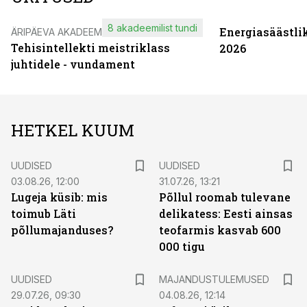
8 akadeemilist tundi
Energiasäästli
ÄRIPÄEVA AKADEEMIA
Tehisintellekti meistriklass
2026
juhtidele - vundament
HETKEL KUUM
UUDISED
UUDISED
03.08.26, 12:00
31.07.26, 13:21
Lugeja küsib: mis
Põllul roomab tulevane
toimub Läti
delikatess: Eesti ainsas
põllumajanduses?
teofarmis kasvab 600
000 tigu
UUDISED
MAJANDUSTULEMUSED
29.07.26, 09:30
04.08.26, 12:14