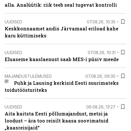
alla. Analüütik: riik teeb seal tugevat kontrolli
UUDISED
07.08.26, 10:35
Keskkonnaamet andis Järvamaal eriload kahe
karu küttimiseks
UUDISED
07.08.26, 10:31
Eluaseme kaaslaenust saab MES-i püsiv meede
MAJANDUSTULEMUSED
07.08.26, 09:30
Puhk ja Lausing kerkisid Eesti suurimateks
toidutöösturiteks
UUDISED
06.08.26, 13:27
Aita kaitsta Eesti põllumajandust, metsi ja
loodust – ära too reisilt kaasa soovimatuid
„kaasreisijaid“