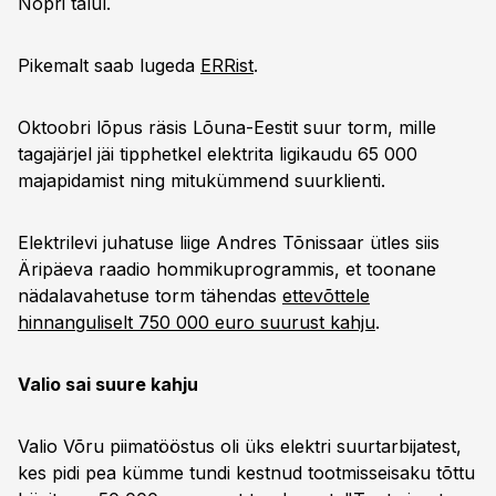
Nopri talul.
Pikemalt saab lugeda
ERRist
.
Oktoobri lõpus räsis Lõuna-Eestit suur torm, mille
tagajärjel jäi tipphetkel elektrita ligikaudu 65 000
majapidamist ning mitukümmend suurklienti.
Elektrilevi juhatuse liige Andres Tõnissaar ütles siis
Äripäeva raadio hommikuprogrammis, et toonane
nädalavahetuse torm tähendas
ettevõttele
hinnanguliselt 750 000 euro suurust kahju
.
Valio sai suure kahju
Valio Võru piimatööstus oli üks elektri suurtarbijatest,
kes pidi pea kümme tundi kestnud tootmisseisaku tõttu