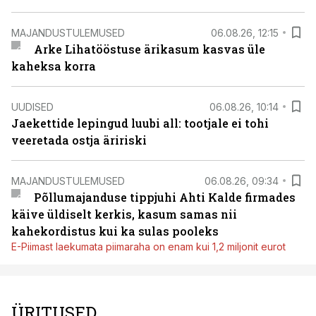
MAJANDUSTULEMUSED
06.08.26, 12:15
Arke Lihatööstuse ärikasum kasvas üle
kaheksa korra
UUDISED
06.08.26, 10:14
Jaekettide lepingud luubi all: tootjale ei tohi
veeretada ostja äririski
MAJANDUSTULEMUSED
06.08.26, 09:34
Põllumajanduse tippjuhi Ahti Kalde firmades
käive üldiselt kerkis, kasum samas nii
kahekordistus kui ka sulas pooleks
E-Piimast laekumata piimaraha on enam kui 1,2 miljonit eurot
ÜRITUSED