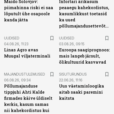
Maido Solovjov:
Infortari ärikasum
piimahinna riski ei saa
peaaegu kahekordistus,
lõputult ühe osapoole
kasumlikkust toetasid
kanda jätta
ka uued
põllumajandusettevõtted
UUDISED
UUDISED
04.08.26, 11:23
03.08.26, 09:15
Linas Agro avas
Euroopa saagiprognoos:
Muugal viljaterminali
mais langeb järsult,
õlikultuurid kasvavad
ST
MAJANDUSTULEMUSED
SISUTURUNDUS
06.08.26, 09:34
22.06.26, 11:16
Põllumajanduse
Uus väetamisloogika
tippjuhi Ahti Kalde
aitab saaki paremini
firmades käive üldiselt
kaitsta
kerkis, kasum samas
nii kahekordistus kui