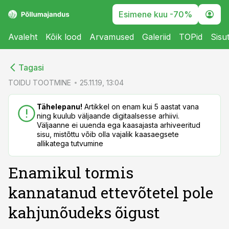
Esimene kuu -70%
Avaleht
Kõik lood
Arvamused
Galeriid
TOPid
Sisu
cebook
cebook
Tagasi
Twitter)
Twitter)
TOIDU TOOTMINE
25.11.19, 13:04
kedIn
kedIn
Tähelepanu!
Artikkel on enam kui 5 aastat vana
ning kuulub väljaande digitaalsesse arhiivi.
ail
ail
Väljaanne ei uuenda ega kaasajasta arhiveeritud
sisu, mistõttu võib olla vajalik kaasaegsete
k
k
allikatega tutvumine
Enamikul tormis
kannatanud ettevõtetel pole
kahjunõudeks õigust