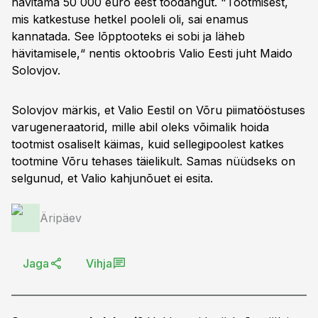
hävitama 50 000 euro eest toodangut. "Tootmisest,
mis katkestuse hetkel pooleli oli, sai enamus
kannatada. See lõpptooteks ei sobi ja läheb
hävitamisele,“ nentis oktoobris Valio Eesti juht Maido
Solovjov.
Solovjov märkis, et Valio Eestil on Võru piimatööstuses
varugeneraatorid, mille abil oleks võimalik hoida
tootmist osaliselt käimas, kuid sellegipoolest katkes
tootmine Võru tehases täielikult. Samas nüüdseks on
selgunud, et Valio kahjunõuet ei esita.
Äripäev
Jaga
Vihja