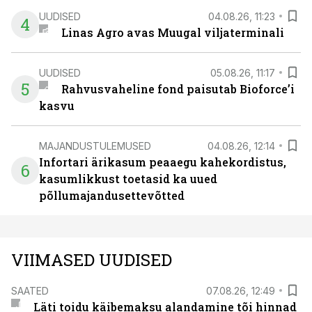
UUDISED
04.08.26, 11:23
4
Linas Agro avas Muugal viljaterminali
UUDISED
05.08.26, 11:17
5
Rahvusvaheline fond paisutab Bioforce’i
kasvu
MAJANDUSTULEMUSED
04.08.26, 12:14
Infortari ärikasum peaaegu kahekordistus,
6
kasumlikkust toetasid ka uued
põllumajandusettevõtted
VIIMASED UUDISED
SAATED
07.08.26, 12:49
Läti toidu käibemaksu alandamine tõi hinnad