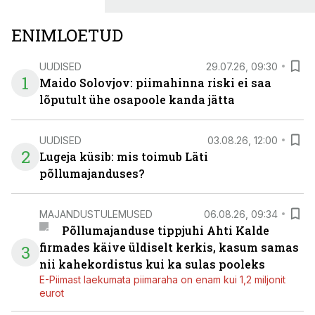
ENIMLOETUD
UUDISED
29.07.26, 09:30
1
Maido Solovjov: piimahinna riski ei saa
lõputult ühe osapoole kanda jätta
UUDISED
03.08.26, 12:00
2
Lugeja küsib: mis toimub Läti
põllumajanduses?
MAJANDUSTULEMUSED
06.08.26, 09:34
Põllumajanduse tippjuhi Ahti Kalde
firmades käive üldiselt kerkis, kasum samas
3
nii kahekordistus kui ka sulas pooleks
E-Piimast laekumata piimaraha on enam kui 1,2 miljonit
eurot