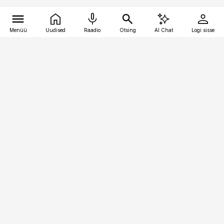
Menüü
Uudised
Raadio
Otsing
AI Chat
Logi sisse
Vana-Lõuna 39/1, 19094 Tallinn
(+372) 667 0111
pollumajandus@pollumajandus.ee
Telli
Reklaam
Firmast
Sisu kasutamisõigused
Ajakirjaniku
eetikakoodeks
Üldtingimused
Privaatsustingimused
Küpsiste poliitika
KKK
Eesti Meediaettevõtete
Eelistuste haldamine