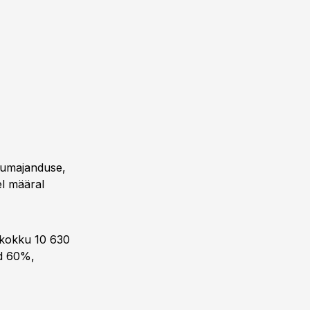
lumajanduse,
el määral
i kokku 10 630
ad 60%,