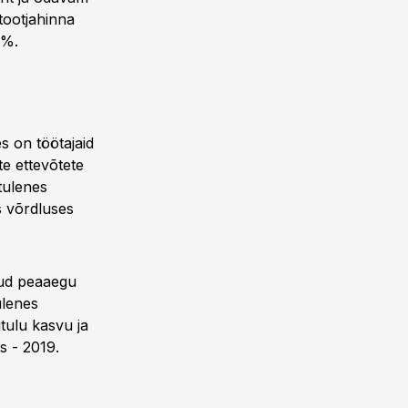
tootjahinna
6%.
s on töötajaid
te ettevõtete
tulenes
s võrdluses
ulud peaaegu
ulenes
tulu kasvu ja
s - 2019.