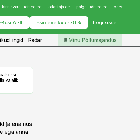
Iseteenindus
kinnisvarauudised.ee
kalastaja.ee
palgauudised.ee
personaliuudi
Telli Põllumajandus
Küsi AI-lt
Esimene kuu -70%
Logi sisse
ikud lingid
Radar
Minu Põllumajandus
taalsesse
la vajalik
aid ja enamus
le ega anna