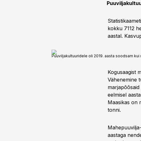
Puuviljakultu
Statistikaamet
kokku 7112 he
aastal. Kasvu
Puuviljakultuuridele oli 2019. aasta soodsam kui 
Kogusaagist m
Vähenemine tu
marjapõõsaid õ
eelmisel aasta
Maasikas on m
tonni.
Mahepuuvilja-
aastaga nende 