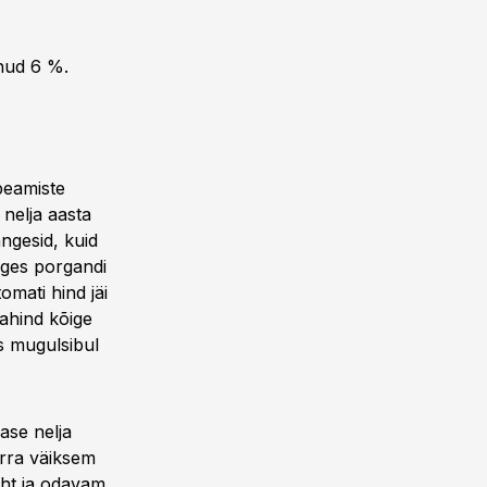
enud 6 %.
 peamiste
nelja aasta
ngesid, kuid
anges porgandi
omati hind jäi
jahind kõige
s mugulsibul
mase nelja
rra väiksem
aht ja odavam