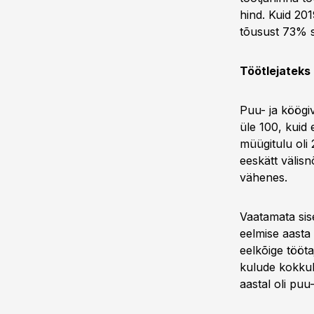
hind. Kuid 201
tõusust 73% s
Töötlejateks
Puu- ja köögiv
üle 100, kuid 
müügitulu oli
eeskätt välis
vähenes.
Vaatamata sis
eelmise aasta
eelkõige tööt
kulude kokkuh
aastal oli puu