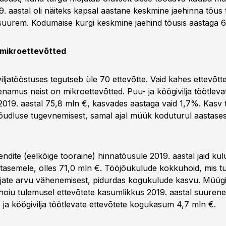
9. aastal oli näiteks kapsal aastane keskmine jaehinna tõus 
uurem. Kodumaise kurgi keskmine jaehind tõusis aastaga 
 mikroettevõtted
iljatööstuses tegutseb üle 70 ettevõtte. Vaid kahes ettevõtte
enamus neist on mikroettevõtted. Puu- ja köögivilja töötleva
 2019. aastal 75,8 mln €, kasvades aastaga vaid 1,7%. Kasv 
nõudluse tugevnemisest, samal ajal müük koduturul aastase
endite (eelkõige tooraine) hinnatõusule 2019. aastal jäid k
 tasemele, olles 71,0 mln €. Tööjõukulude kokkuhoid, mis t
ajate arvu vähenemisest, pidurdas kogukulude kasvu. Müügi
oiu tulemusel ettevõtete kasumlikkus 2019. aastal suurene
- ja köögivilja töötlevate ettevõtete kogukasum 4,7 mln €.