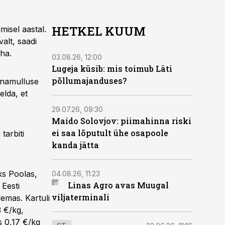
HETKEL KUUM
misel aastal.
valt, saadi
/ha.
03.08.26, 12:00
Lugeja küsib: mis toimub Läti
põllumajanduses?
tunamulluse
elda, et
29.07.26, 09:30
Maido Solovjov: piimahinna riski
ei saa lõputult ühe osapoole
tarbiti
kanda jätta
eks Poolas,
04.08.26, 11:23
Linas Agro avas Muugal
 Eesti
viljaterminali
lemas. Kartuli
3 €/kg,
s 0,17 €/kg