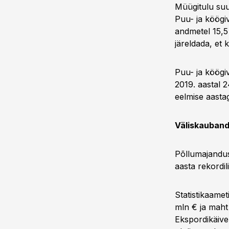
Müügitulu suu
Puu- ja köögiv
andmetel 15,5
järeldada, et
Puu- ja köögiv
2019. aastal 
eelmise aasta
Väliskauban
Põllumajandus
aasta rekordil
Statistikaamet
mln € ja maht 
Ekspordikäive