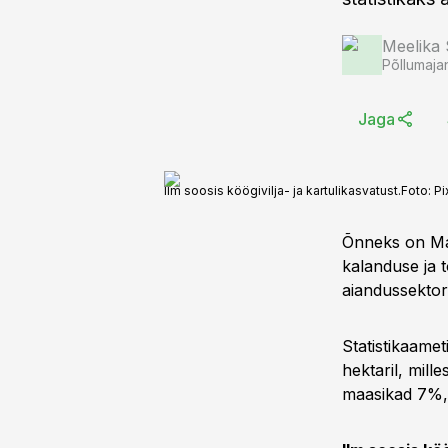
Meelika
Põllumaja
Jaga
Ilm soosis köögivilja- ja kartulikasvatust.
Foto:
Pi
Õnneks on Ma
kalanduse ja t
aiandussektori 
Statistikaamet
hektaril, mil
maasikad 7%, 