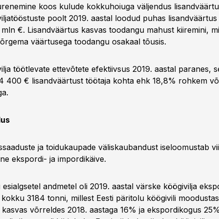
renemine koos kulude kokkuhoiuga väljendus lisandväärtu
iljatööstuste poolt 2019. aastal loodud puhas lisandväärtus o
 mln €. Lisandväärtus kasvas toodangu mahust kiiremini, mil
 kõrgema väärtusega toodangu osakaal tõusis.
ilja töötlevate ettevõtete efektiivsus 2019. aastal paranes, s
24 400 € lisandväärtust töötaja kohta ehk 18,8% rohkem võ
ga.
dus
saaduste ja toidukaupade väliskaubandust iseloomustab vii
ine ekspordi- ja impordikäive.
i esialgsetel andmetel oli 2019. aastal värske köögivilja eksp
kokku 3184 tonni, millest Eesti päritolu köögivili moodusta
 kasvas võrreldes 2018. aastaga 16% ja ekspordikogus 25%