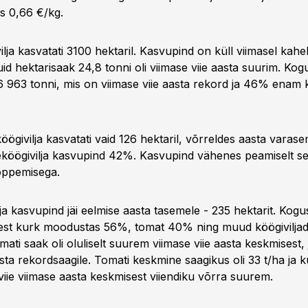
s 0,66 €/kg.
ja kasvatati 3100 hektaril. Kasvupind on küll viimasel kahel
d hektarisaak 24,8 tonni oli viimase viie aasta suurim. Kog
6 963 tonni, mis on viimase viie aasta rekord ja 46% enam k
givilja kasvatati vaid 126 hektaril, võrreldes aasta varas
öögivilja kasvupind 42%. Kasvupind vähenes peamiselt se
õppemisega.
ja kasvupind jäi eelmise aasta tasemele - 235 hektarit. Kogu
llest kurk moodustas 56%, tomat 40% ning muud köögiviljad
mati saak oli oluliselt suurem viimase viie aasta keskmisest, 
asta rekordsaagile. Tomati keskmine saagikus oli 33 t/ha ja ku
 viie viimase aasta keskmisest viiendiku võrra suurem.