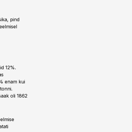
ika, pind
eelmisel
id 12%.
as
16% enam kui
tonni.
saak oli 1862
eelmise
tati