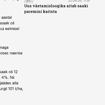
ST
22.06.26, 11:16
Uus väetamisloogika aitab saaki
paremini kaitsta
 aastal
usaak oli
ui eelmisel
emaga
oses naerise
saak oli 12
 4%. Nii
jäädes alla
rgil 101 t/ha,