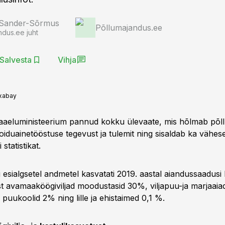
 Sander-Sõrmus
Põllumajandus.ee
ndus.ee juht
Salvesta
Vihja
xabay
aeluministeerium pannud kokku ülevaate, mis hõlmab põl
oiduainetööstuse tegevust ja tulemit ning sisaldab ka vähes
statistikat.
i esialgsetel andmetel kasvatati 2019. aastal aiandussaadus
lest avamaaköögiviljad moodustasid 30%, viljapuu-ja marjaai
puukoolid 2% ning lille ja ehistaimed 0,1 %.