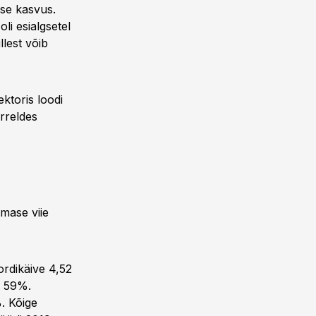
se kasvus.
li esialgsetel
lest võib
ektoris loodi
rreldes
mase viie
ordikäive 4,52
s 59%.
. Kõige