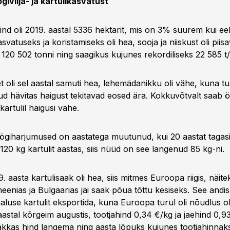
givilja- ja kartulikasvatust
ind oli 2019. aastal 5336 hektarit, mis on 3% suurem kui eel
asvatuseks ja koristamiseks oli hea, sooja ja niiskust oli piisa
s 120 502 tonni ning saagikus kujunes rekordiliseks 22 585 t
eet oli sel aastal samuti hea, lehemädanikku oli vähe, kuna 
d hävitas haigust tekitavad eosed ära. Kokkuvõtvalt saab ö
 kartulil haigusi vähe.
öögiharjumused on aastatega muutunud, kui 20 aastat tagasi 
120 kg kartulit aastas, siis nüüd on see langenud 85 kg-ni.
9. aasta kartulisaak oli hea, siis mitmes Euroopa riigis, näit
enias ja Bulgaarias jäi saak põua tõttu kesiseks. See andis
maluse kartulit eksportida, kuna Euroopa turul oli nõudlus o
 aastal kõrgeim augustis, tootjahind 0,34 €/kg ja jaehind 0,9
akkas hind langema ning aasta lõpuks kujunes tootjahinnak