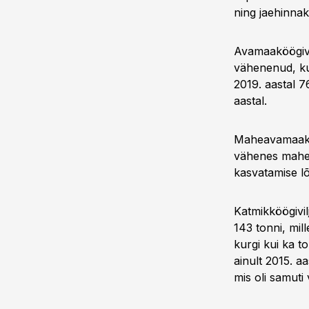
ning jaehinnak
Avamaaköögivil
vähenenud, kui
2019. aastal 7
aastal.
Maheavamaaköö
vähenes mahek
kasvatamise l
Katmikköögivil
143 tonni, mi
kurgi kui ka to
ainult 2015. a
mis oli samuti