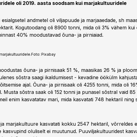
uridele oli 2019. aasta soodsam kui marjakultuuridele
i esialgsetel andmetel oli viljapuude ja marjaaedade, sh maas
ktarit. Kogutoodang oli 8900 tonni, mida oli 3% vähem kui 
pinnast 40% moodustavad õuna- ja pirniaiad.
marjakultuuridele.
Foto:
Pixabay
oodustas õuna- ja pirnisaak 51 %, maasikas 26 % ja ploom
lenes sõstra saagi ikaldumisest - kevadine öökülm kahjust
itsemise ajal. Õuna- ja pirnisaak oli 4255 tonni, mida oli 
l. Musta sõstra saak oli 152 tonni ja punasel sõstral vaid 85 
eil enim kasvatatav mari, mida kasvatati 748 hektaril ning 
ja marjakultuure kasvatati kokku 2547 hektaril, võrreldes 
kasvupind oluliselt ei muutunud. Puuviljakultuuridest kasva