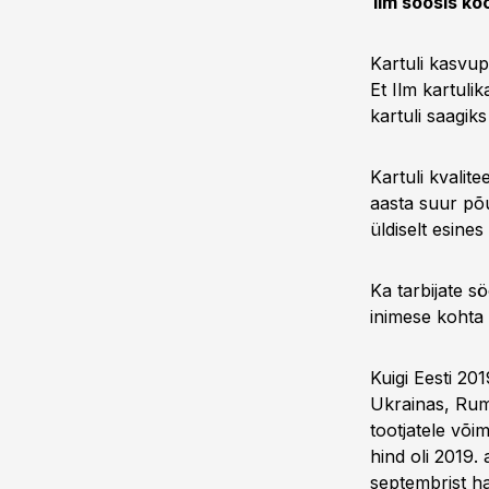
Ilm soosis köö
Kartuli kasvup
Et Ilm kartulik
kartuli saagik
Kartuli kvalit
aasta suur põu
üldiselt esines
Ka tarbijate s
inimese kohta 
Kuigi Eesti 201
Ukrainas, Rume
tootjatele või
hind oli 2019.
septembrist h