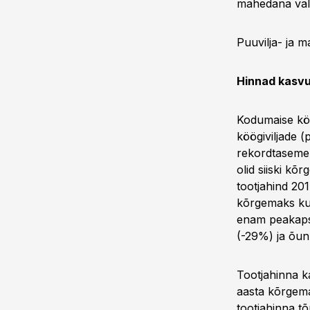
mahedana val
Puuvilja- ja 
Hinnad kasv
Kodumaise köög
köögiviljade 
rekordtasemel
olid siiski kõ
tootjahind 201
kõrgemaks kui
enam peakapsa
(-29%) ja õun
Tootjahinna ka
aasta kõrgema
tootjahinna t