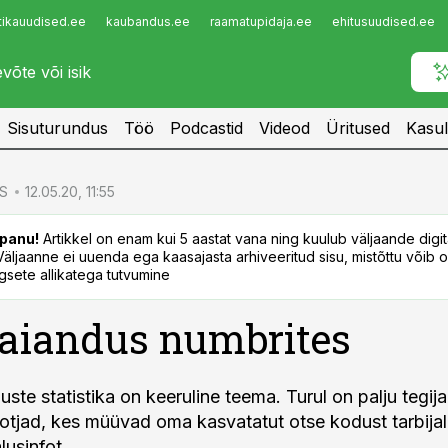
tikauudised.ee
kaubandus.ee
raamatupidaja.ee
ehitusuudised.ee
Infopank
Radar
Sisuturundus
Töö
Podcastid
Videod
Üritused
Kasul
S
12.05.20, 11:55
panu!
Artikkel on enam kui 5 aastat vana ning kuulub väljaande digi
. Väljaanne ei uuenda ega kaasajasta arhiveeritud sisu, mistõttu võib ol
sete allikatega tutvumine
 aiandus numbrites
ste statistika on keeruline teema. Turul on palju tegij
ootjad, kes müüvad oma kasvatatut otse kodust tarbija
lusinfot.