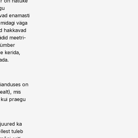
ör on natuke
ogu
ivad enamasti
i midagi väga
bid hakkavad
did meetri-
e ümber
ge kerida,
ada.
aianduses on
alt), mis
 kui praegu
 juured ka
lest tuleb