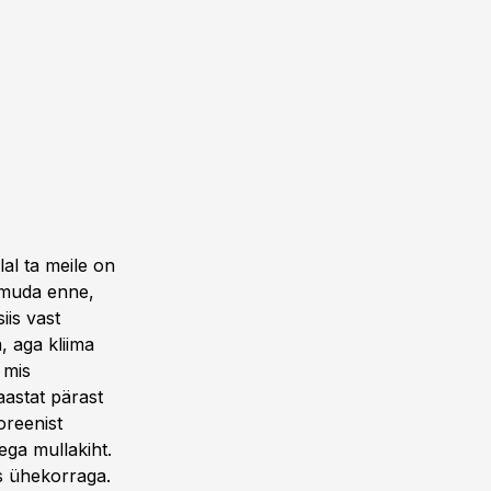
al ta meile on
oimuda enne,
iis vast
a, aga kliima
 mis
aastat pärast
oreenist
ega mullakiht.
is ühekorraga.