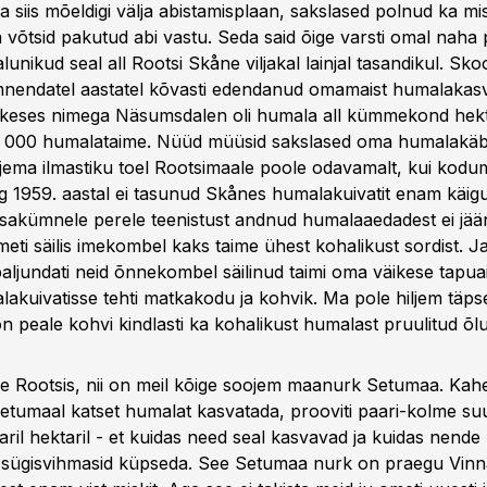
 siis mõeldigi välja abistamisplaan, sakslased polnud ka mi
võtsid pakutud abi vastu. Seda said õige varsti omal naha p
alunikud seal all Rootsi Skåne viljakal lainjal tasandikul. Sk
nendatel aastatel kõvasti edendanud omamaist humalakasv
keses nimega Näsumsdalen oli humala all kümmekond hekta
4 000 humalataime. Nüüd müüsid sakslased oma humalakäb
jema ilmastiku toel Rootsimaale poole odavamalt, kui kod
g 1959. aastal ei tasunud Skånes humalakuivatit enam käigu
kümnele perele teenistust andnud humalaaedadest ei jään
eti säilis imekombel kaks taime ühest kohalikust sordist. Ja 
paljundati neid õnnekombel säilinud taimi oma väikese tapuai
akuivatisse tehti matkakodu ja kohvik. Ma pole hiljem täps
n peale kohvi kindlasti ka kohalikust humalast pruulitud õlu
e Rootsis, nii on meil kõige soojem maanurk Setumaa. Kahe
Setumaal katset humalat kasvatada, prooviti paari-kolme suur
aril hektaril - et kuidas need seal kasvavad ja kuidas nende
sügisvihmasid küpseda. See Setumaa nurk on praegu Vinna