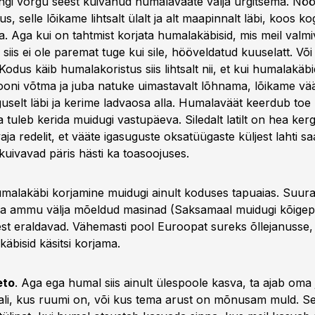
mingi võrgu seest kuivanud humalavääte välja urgitsema. Nö
, selle lõikame lihtsalt ülalt ja alt maapinnalt läbi, koos k
. Aga kui on tahtmist korjata humalakäbisid, mis meil valm
 siis ei ole paremat tuge kui sile, hööveldatud kuuselatt. Võ
 Kodus käib humalakoristus siis lihtsalt nii, et kui humalakä
tooni võtma ja juba natuke uimastavalt lõhnama, lõikame vää
guselt läbi ja kerime ladvaosa alla. Humalaväät keerdub to
a tuleb kerida muidugi vastupäeva. Siledalt latilt on hea ker
ja redelit, et vääte igasuguste oksatüügaste küljest lahti sa
uivavad päris hästi ka toasoojuses.
humalakäbi korjamine muidugi ainult koduses tapuaias. Suur
uba ammu välja mõeldud masinad (Saksamaal muidugi kõigepe
st eraldavad. Vähemasti pool Euroopat sureks õllejanusse,
äbisid käsitsi korjama.
eto
. Aga ega humal siis ainult ülespoole kasva, ta ajab oma
aiali, kus ruumi on, või kus tema arust on mõnusam muld. Sel