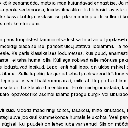
 kõik aegamööda, mets ja maa kujundavad ennast ise. Ja 
õhja poole sedamööda, kuidas ilmastikuolud lubasid, asustasi
ke kasvukohti ja tekitasid ise pikkamööda juurde selliseid ko
us natuke eluruumi.
päris tüüpilistest lammimetsadest säilinud ainult jupikesi-
eeldigi elada sellisel päriselt üleujutataval jõelammil. Ta 
eale. Ka päris klassikalises lodumetsas, kus puud, enamast
stel, ei taha humal olla. Küll aga sobivad talle mõnusa pa
e lodustuvad lepikud. Lepp, eriti hall lepp, on üldse mihkel
kitama. Selle lepaliigi langenud lehed ja oksaraod kõdunevad
 lepa juurtel veel bakterimügarad, mille abil lepp õhust lä
esele on hall-lepikud meeldinud. Ei ole midagi imestada, kui
akate lepavõserike asemel leiame praegu kurgi- või sibulapõl
ilikud
. Mööda maad ringi sõites, tasakesi, mitte kihutades
atagi suve jooksul kümmekonda humala leiukohta. Veel par
sügisel, kui puudelt on lehed juba varisenud. Siis on mööd