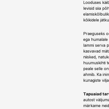
Looduses käib
levisid siia p
elamiskõlbulik
kõikidele jätk
Praeguseks on 
ega humalale m
lammi serva p
kasvavad mäta
niisked, natuk
huumuskihti te
peale selle on
ahmib. Ka inim
kunagiste vilj
Tapuaiad tarv
autost väljum
märkame neid 