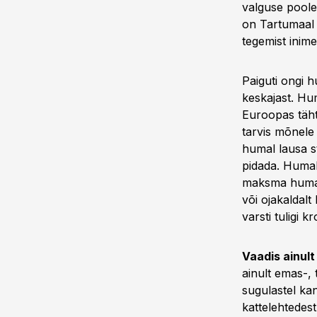
valguse poole
on Tartumaal 
tegemist inime
Paiguti ongi 
keskajast. Hum
Euroopas tähti
tarvis mõnele 
humal lausa s
pidada. Humala
maksma humalak
või ojakaldalt
varsti tuligi 
Vaadis ainul
ainult emas-,
sugulastel ka
kattelehtedes