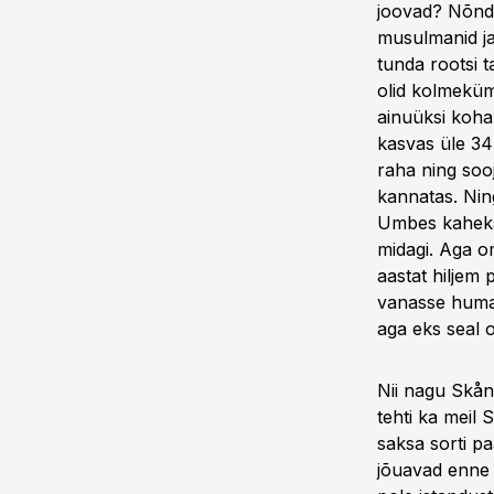
joovad? Nõnda
musulmanid ja 
tunda rootsi t
olid kolmeküm
ainuüksi koha
kasvas üle 3
raha ning soo
kannatas. Nin
Umbes kaheksa
midagi. Aga om
aastat hiljem 
vanasse humal
aga eks seal o
Nii nagu Skån
tehti ka meil 
saksa sorti pa
jõuavad enne 