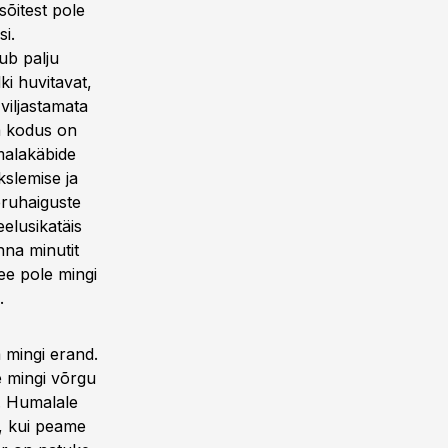
sõitest pole
si.
ub palju
ki huvitavat,
 viljastamata
a kodus on
umalakäbide
slemise ja
eeruhaiguste
elusikatäis
nna minutit
ee pole mingi
.
 mingi erand.
e mingi võrgu
. Humalale
n, kui peame