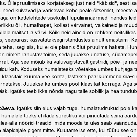
. Õllepruulimiseks korjataksegi just neid "käbisid", sest isa
, need kuivavad ja varisevad kohe peale õitsemist, meeste a
aga on kattelehtede siseküljel lupuliininäärmed, nendes leid
terlikku õli, humalhapet, kollast värvainet, vaikaineid ja muud
lele maitset ja värvi. Kõiki neid aineid on rohkem neitsilikes
, seepärast kasvatataksegi istandustes ainult emastaimi. K
 teha, isegi siis, kui ei ole plaanis õlut pruulima hakata. H
on nimelt rahustav toime, seda juuakse unetuse, südamepek
rral. Aga see mõjub ka valuvaigistavalt gastriidi, põie- ja n
idu kah. Koduseks humalateeks võetakse umbes kuhjaga te
 klaasitäie kuuma vee kohta, lastakse paarkümmend siia-si
rnatakse. Juuakse ka umbes pool klaasitäit korraga. Aga s
sk, igaüks teeb ikka nõnda nagu talle sobilik ja hea tundub
ipäeva
. Igaüks siin elus vajab tuge, humalatüdrukud pole ka
 humalale toeks ehitada sõrestiku või pingutada seina äärd
les-alla nöörid-traadid, mida mööda ta üles saab väänduda
 aiapidajale pigem mitte. Kujutame ise ette, kui tüütu see o