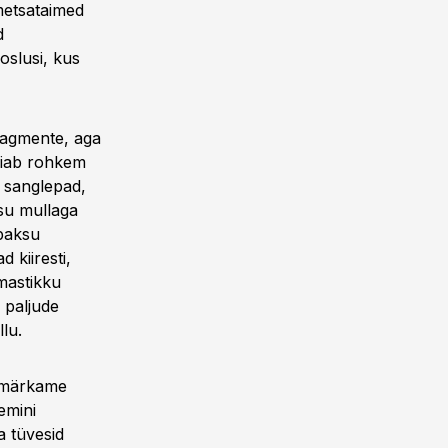
metsataimed
d
oslusi, kus
fragmente, aga
hoiab rohkem
i sanglepad,
ksu mullaga
 paksu
 kiiresti,
mmastikku
 paljude
lu.
, märkame
emini
a tüvesid