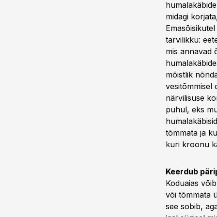
humalakäbideks
midagi korjata
Emasõisikutel 
tarvilikku: ee
mis annavad õl
humalakäbides
mõistlik nõnda
vesitõmmisel 
närvilisuse ko
puhul, eks mu
humalakäbisid
tõmmata ja ku
kuri kroonu kä
Keerdub pär
Koduaias võib
või tõmmata ü
see sobib, aga