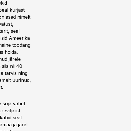
skid
eal kurjasti
oonlased nimelt
atust,
rit, seal
isid Ameerika
umaine toodang
s hoida.
ud järele
siis nii 40
a tarvis ning
emalt uurinud,
t.
 sõja vahel
eviljalist
 käbid seal
maa ja järel