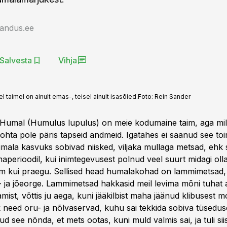
jandus.ee
Salvesta
Vihja
 taimel on ainult emas-, teisel ainult isasõied.
Foto:
Rein Sander
Humal (Humulus lupulus) on meie kodumaine taim, aga mill
 kohta pole päris täpseid andmeid. Igatahes ei saanud see t
umala kasvuks sobivad niisked, viljaka mullaga metsad, ehk s
liimaperioodil, kui inimtegevusest polnud veel suurt midagi oll
jem kui praegu. Sellised head humalakohad on lammimetsad,
a- ja jõeorge. Lammimetsad hakkasid meil levima mõni tuhat 
mist, võttis ju aega, kuni jääkilbist maha jäänud klibusest m
k need oru- ja nõlvaservad, kuhu sai tekkida sobiva tüsedus
ud see nõnda, et mets ootas, kuni muld valmis sai, ja tuli si