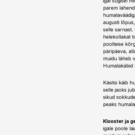
igal sügisel 
parem lahendus
humalaväädiga
augusti lõpus,
selle sarnast.
helekollakat 
poolteise kõr
päripäeva, all
muidu läheb va
Humalakäbid k
Käsitsi käib 
selle jaoks j
sikud sokkude
peaks humalak
Klooster ja g
igale poole l