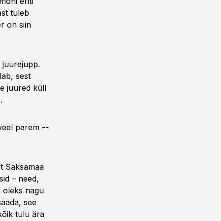
õni eriti
ast tuleb
r on siin
 juurejupp.
lab, sest
e juured küll
.
 veel parem --
, et Saksamaa
sid – need,
a oleks nagu
 saada, see
õik tulu ära