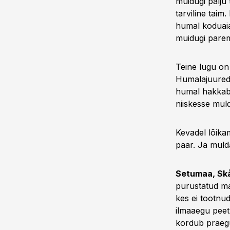
muidugi palju 
tarviline taim
humal koduaias
muidugi parem
Teine lugu on 
Humalajuured o
humal hakkab 
niiskesse mul
Kevadel lõikam
paar. Ja muld
Setumaa, Skå
purustatud maj
kes ei tootnud
ilmaaegu peetu
kordub praegu