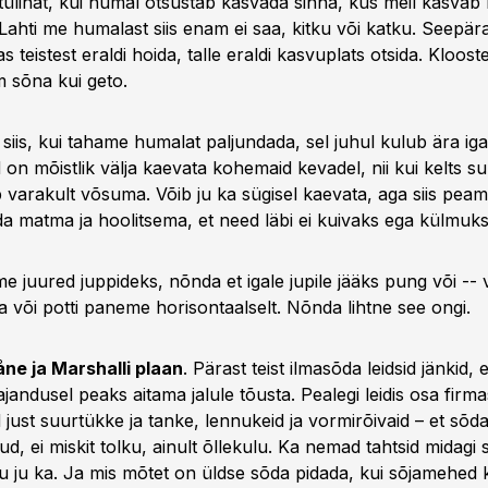
tülinat, kui humal otsustab kasvada sinna, kus meil kasvab m
. Lahti me humalast siis enam ei saa, kitku või katku. Seepär
 teistest eraldi hoida, talle eraldi kasvuplats otsida. Klooste
 sõna kui geto.
siis, kui tahame humalat paljundada, sel juhul kulub ära iga
n mõistlik välja kaevata kohemaid kevadel, nii kui kelts su
varakult võsuma. Võib ju ka sügisel kaevata, aga siis peam
da matma ja hoolitsema, et need läbi ei kuivaks ega külmuks
e juured juppideks, nõnda et igale jupile jääks pung või --
a või potti paneme horisontaalselt. Nõnda lihtne see ongi.
ne ja Marshalli plaan
. Pärast teist ilmasõda leidsid jänkid
andusel peaks aitama jalule tõusta. Pealegi leidis osa firma
 just suurtükke ja tanke, lennukeid ja vormirõivaid – et sõd
d, ei miskit tolku, ainult õllekulu. Ka nemad tahtsid midagi
 ju ka. Ja mis mõtet on üldse sõda pidada, kui sõjamehed k