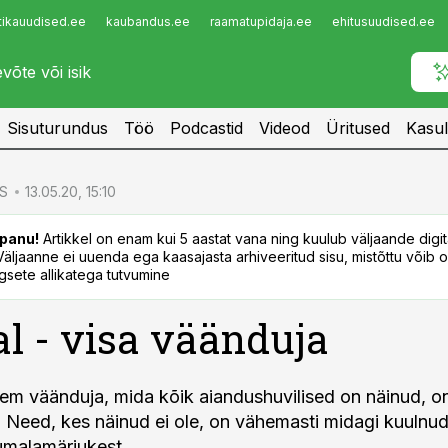
tikauudised.ee
kaubandus.ee
raamatupidaja.ee
ehitusuudised.ee
Infopank
Radar
Sisuturundus
Töö
Podcastid
Videod
Üritused
Kasul
S
13.05.20, 15:10
panu!
Artikkel on enam kui 5 aastat vana ning kuulub väljaande digi
. Väljaanne ei uuenda ega kaasajasta arhiveeritud sisu, mistõttu võib ol
sete allikatega tutvumine
 - visa väänduja
sem väänduja, mida kõik aiandushuvilised on näinud, on
l. Need, kes näinud ei ole, on vähemasti midagi kuulnud
umalamärjukest.