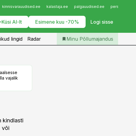
Iseteenindus
kinnisvarauudised.ee
kalastaja.ee
palgauudised.ee
personaliuudi
Telli Põllumajandus
Küsi AI-lt
Esimene kuu -70%
Logi sisse
ikud lingid
Radar
Minu Põllumajandus
taalsesse
la vajalik
 kindlasti
 või