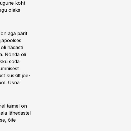
sugune koht
agu oleks
on aga pärit
õhjapoolses
oli hädasti
ua. Nõnda oli
ikku sõda
kümnisest
t kuskilt jõe-
ool. Üsna
hel taimel on
ala lähedastel
e, õite