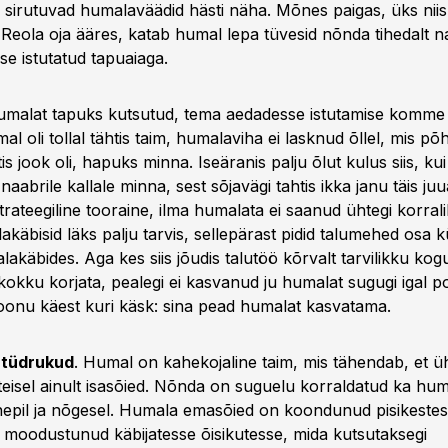
 sirutuvad humalaväädid hästi näha. Mõnes paigas, üks nii
Reola oja ääres, katab humal lepa tüvesid nõnda tihedalt n
se istutatud tapuaiaga.
humalat tapuks kutsutud, tema aedadesse istutamise komme 
al oli tollal tähtis taim, humalaviha ei lasknud õllel, mis p
s jook oli, hapuks minna. Iseäranis palju õlut kulus siis, kui 
naabrile kallale minna, sest sõjavägi tahtis ikka janu täis ju
trateegiline tooraine, ilma humalata ei saanud ühtegi korral
käbisid läks palju tarvis, sellepärast pidid talumehed osa 
äbides. Aga kes siis jõudis talutöö kõrvalt tarvilikku kogus
 kokku korjata, pealegi ei kasvanud ju humalat sugugi igal p
kroonu käest kuri käsk: sina pead humalat kasvatama.
t tüdrukud
. Humal on kahekojaline taim, mis tähendab, et ü
 teisel ainult isasõied. Nõnda on suguelu korraldatud ka hum
nepil ja nõgesel. Humala emasõied on koondunud pisikestess
t moodustunud käbijatesse õisikutesse, mida kutsutaksegi