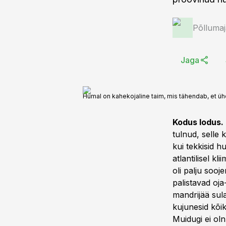
Põlluma
Jaga
Humal on kahekojaline taim, mis tähendab, et ühel
Kodus lodus.
tulnud, selle
kui tekkisid h
atlantilisel k
oli palju soo
palistavad oj
mandrijää sula
kujunesid kõi
Muidugi ei oln