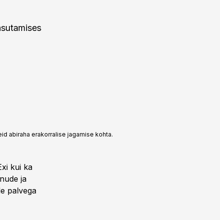
asutamises
id abiraha erakorralise jagamise kohta.
xi kui ka
nude ja
le palvega