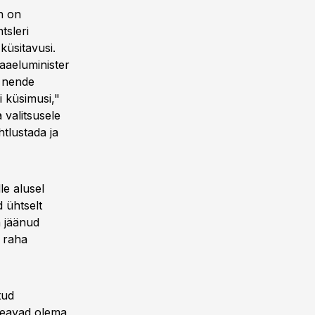
n on
tsleri
küsitavusi.
aaeluminister
d nende
i küsimusi,"
 valitsusele
tlustada ja
le alusel
 ühtselt
n jäänud
i raha
tud
 peavad olema