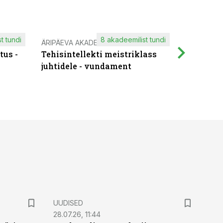
t tundi
8 akadeemilist tundi
ÄRIPÄEVA AKADEEMIA
IT KOOLIT
tus -
Tehisintellekti meistriklass
Muutuste
juhtidele - vundament
praktilis
UUDISED
28.07.26, 11:44