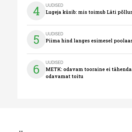
UUDISED
4
Lugeja küsib: mis toimub Läti põll
UUDISED
5
Piima hind langes esimesel poolaast
UUDISED
6
METK: odavam tooraine ei tähenda
odavamat toitu