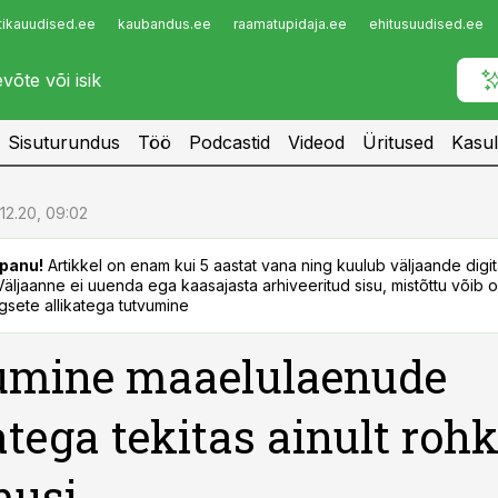
tikauudised.ee
kaubandus.ee
raamatupidaja.ee
ehitusuudised.ee
Infopank
Radar
Sisuturundus
Töö
Podcastid
Videod
Üritused
Kasul
.12.20, 09:02
panu!
Artikkel on enam kui 5 aastat vana ning kuulub väljaande digi
. Väljaanne ei uuenda ega kaasajasta arhiveeritud sisu, mistõttu võib ol
sete allikatega tutvumine
umine maaelulaenude
atega tekitas ainult ro
musi