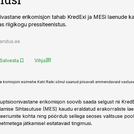
ivastane erikomisjon tahab KredExi ja MESi laenude k
as riigikogu pressiteenistus.
jandus.ee
Salvesta
Vihja
le komisjoni esimehe Katri Raiki sõnul saanud piisavalt ammendavaid vastuse
uptsioonivastane erikomisjon soovib saada selgust nii KredE
mise Sihtasutuse (MES) kaudu eraldatud erakorraliste lae
teeriumite kohta ning pöördub sellega seoses valitsuse poo
tmetega jätkamisel esitatavaid tingimusi.