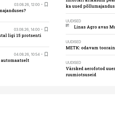
03.08.26, 12:00
ka uued põllumajandus
umajanduses?
UUDISED
Linas Agro avas Mu
03.08.26, 14:00
al ligi 15 protsenti
UUDISED
METK: odavam tooraine
04.08.26, 10:54
 automaatselt
UUDISED
Värsked aerofotod uuen
ruumiotsuseid