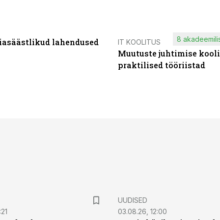
8 akadeemilis
iasäästlikud lahendused
IT KOOLITUS
Muutuste juhtimise kooli
praktilised tööriistad
UUDISED
:21
03.08.26, 12:00