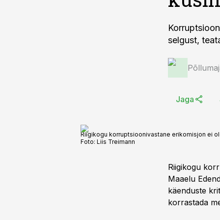
Korruptsioon
selgust, teat
Põlluma
Jaga
Riigikogu korruptsioonivastane erikomisjon ei o
Foto:
Liis Treimann
Riigikogu korr
Maaelu Edenda
käenduste kri
korrastada mee