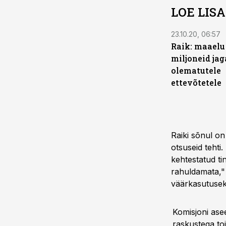
LOE LIS
23.10.20, 06:57
Raik: maaelu
miljoneid jag
olematutele
ettevõtetele
Raiki sõnul on
otsuseid tehti
kehtestatud ti
rahuldamata," 
väärkasutusek
Komisjoni ase
raskustega toi