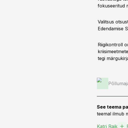
fokuseeritud n
Valitsus otsus
Edendamise Si
Riigikontroll 
kriisimeetmet
tegi märgukirj
Põllumaj
See teema pa
teemal ilmub m
Katri Raik