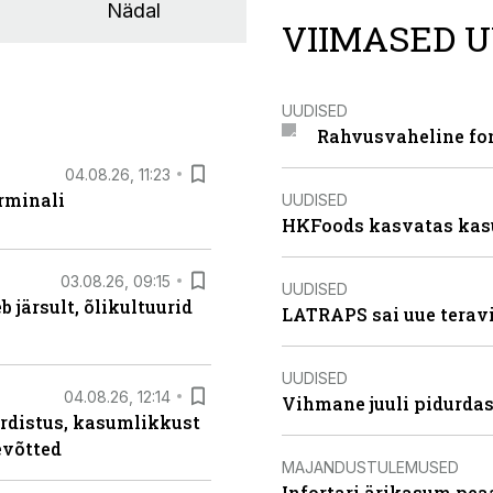
Nädal
VIIMASED U
UUDISED
Rahvusvaheline fon
04.08.26, 11:23
rminali
UUDISED
HKFoods kasvatas kas
03.08.26, 09:15
UUDISED
järsult, õlikultuurid
LATRAPS sai uue teravi
UUDISED
04.08.26, 12:14
Vihmane juuli pidurdas
rdistus, kasumlikkust
evõtted
MAJANDUSTULEMUSED
Infortari ärikasum pea