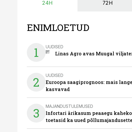
24H
72H
ENIMLOETUD
UUDISED
1
Linas Agro avas Muugal viljate
UUDISED
2
Euroopa saagiprognoos: mais langeb 
kasvavad
MAJANDUSTULEMUSED
3
Infortari ärikasum peaaegu kaheko
toetasid ka uued põllumajandusett