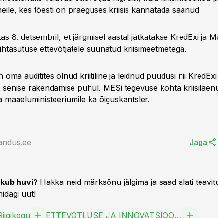
eile, kes tõesti on praeguses kriisis kannatada saanud.
tas 8. detsembril, et järgmisel aastal jätkatakse KredExi ja 
htasutuse ettevõtjatele suunatud kriisimeetmetega.
on oma auditites olnud kriitiline ja leidnud puudusi nii KredEx
e senise rakendamise puhul. MESi tegevuse kohta kriisilaen
a maaeluministeeriumile ka õiguskantsler.
andus.ee
Jaga
kub huvi?
Hakka neid märksõnu jälgima ja saad alati teavitu
idagi uut!
Riigikogu
ETTEVÕTLUSE JA INNOVATSIOONI SA