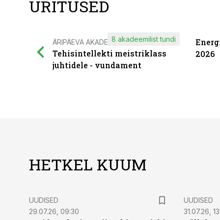
ÜRITUSED
8 akadeemilist tundi
Energ
ÄRIPÄEVA AKADEEMIA
Tehisintellekti meistriklass
2026
juhtidele - vundament
HETKEL KUUM
UUDISED
UUDISED
29.07.26, 09:30
31.07.26, 13