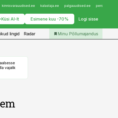
Iseteenindus
kinnisvarauudised.ee
kalastaja.ee
palgauudised.ee
personaliuudi
Telli Põllumajandus
Küsi AI-lt
Esimene kuu -70%
Logi sisse
ikud lingid
Radar
Minu Põllumajandus
taalsesse
la vajalik
hkem