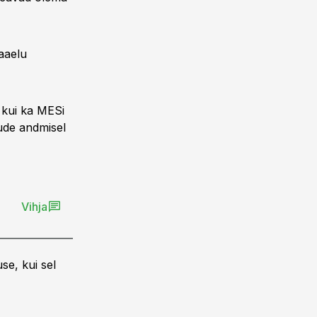
Maaelu
i kui ka MESi
ude andmisel
Vihja
se, kui sel