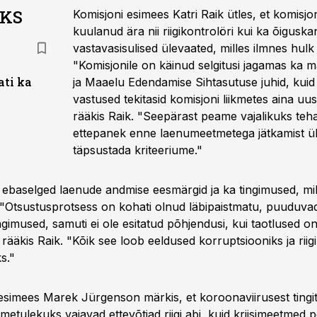
AKS
Komisjoni esimees Katri Raik ütles, et komisjo
kuulanud ära nii riigikontrolöri kui ka õiguskan
vastavasisulised ülevaated, milles ilmnes hulk 
"Komisjonile on käinud selgitusi jagamas ka m
ati ka
ja Maaelu Edendamise Sihtasutuse juhid, kui
vastused tekitasid komisjoni liikmetes aina uus
rääkis Raik. "Seepärast peame vajalikuks teha
ettepanek enne laenumeetmetega jätkamist üh
täpsustada kriteeriume."
 ebaselged laenude andmise eesmärgid ja ka tingimused, mil
. "Otsustusprotsess on kohati olnud läbipaistmatu, puuduvad
ngimused, samuti ei ole esitatud põhjendusi, kui taotlused o
rääkis Raik. "Kõik see loob eeldused korruptsiooniks ja riig
s."
esimees Marek Jürgenson märkis, et koroonaviirusest tingi
metulekuks vajavad ettevõtjad riigi abi, kuid kriisimeetmed