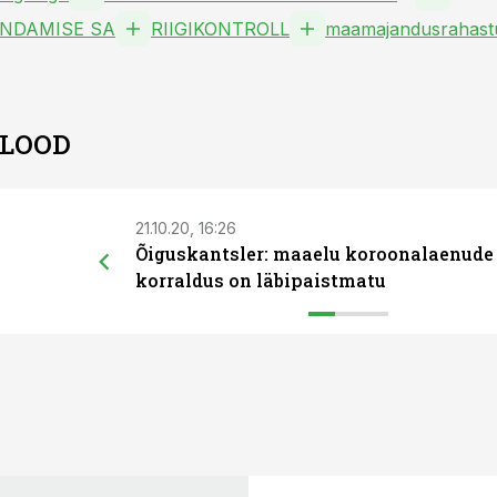
NDAMISE SA
RIIGIKONTROLL
maamajandusrahast
 LOOD
21.10.20, 16:26
Õiguskantsler: maaelu koroonalaenude
korraldus on läbipaistmatu