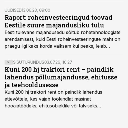
trahvi või veelgi ebameeldivamat karistust, kirjutavad
advokaadibüroo Sorainen advokaat Elina Mizerova ja
UUDISED
13.06.23, 09:00
sama büroo jurist Maarika Maripuu.
Raport: roheinvesteeringud toovad
Eestile suure majandusliku tulu
Eesti tulevane majandusedu sõltub rohetehnoloogiate
arendamisest, kuid Eesti roheinvesteeringute maht on
praegu ligi kaks korda väiksem kui peaks, leiab
Arenguseire Keskus värskes raportis “Rohepöörde
trendid ja stsenaariumid Eestis”.
SISUTURUNDUS
03.07.26, 10:27
ST
Kuni 200 hj traktori rent – paindlik
lahendus põllumajandusse, ehitusse
ja teehooldusesse
Kuni 200 hj traktori rent
on paindlik lahendus
ettevõttele, kes vajab töökindlat masinat
hooajatöödeks, ehitusobjektile või talviseks
lumetõrjeks. Renditraktor kuni 200 hj aitab katta
hooajalisi töötippe, ootamatuid lisatöid või asendada
ajutiselt rivist välja langenud tehnikat, ja seda ilma suuri