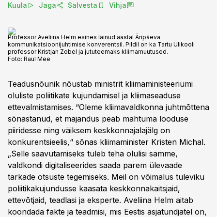
Kuula
Jaga
Salvesta
Vihja
Professor Aveliina Helm esines läinud aastal Äripäeva
kommunikatsioonijuhtimise konverentsil. Pildil on ka Tartu Ülikooli
professor Kristjan Zobel ja jututeemaks kliimamuutused.
Foto:
Raul Mee
Teadusnõunik nõustab ministrit kliimaministeeriumi
oluliste poliitikate kujundamisel ja kliimaseaduse
ettevalmistamises. “Oleme kliimavaldkonna juhtmõttena
sõnastanud, et majandus peab mahtuma looduse
piiridesse ning väiksem keskkonnajalajälg on
konkurentsieelis,“ sõnas kliimaminister Kristen Michal.
„Selle saavutamiseks tuleb teha olulisi samme,
valdkondi digitaliseerides saada parem ülevaade
tarkade otsuste tegemiseks. Meil on võimalus tuleviku
poliitikakujundusse kaasata keskkonnakaitsjaid,
ettevõtjaid, teadlasi ja eksperte. Aveliina Helm aitab
koondada fakte ja teadmisi, mis Eestis asjatundjatel on,