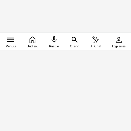
Menüü
Uudised
Raadio
Otsing
AI Chat
Logi sisse
Vana-Lõuna 39/1, 19094 Tallinn
(+372) 667 0111
pollumajandus@pollumajandus.ee
Telli
Reklaam
Firmast
Sisu kasutamisõigused
Ajakirjaniku