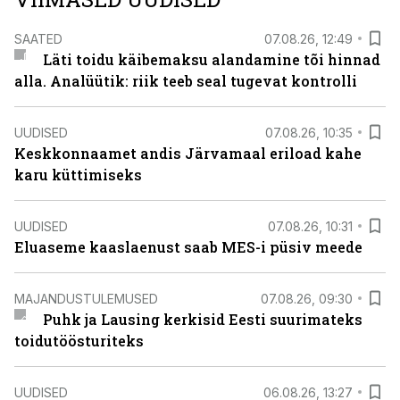
SAATED
07.08.26, 12:49
Läti toidu käibemaksu alandamine tõi hinnad
alla. Analüütik: riik teeb seal tugevat kontrolli
UUDISED
07.08.26, 10:35
Keskkonnaamet andis Järvamaal eriload kahe
karu küttimiseks
UUDISED
07.08.26, 10:31
Eluaseme kaaslaenust saab MES-i püsiv meede
MAJANDUSTULEMUSED
07.08.26, 09:30
Puhk ja Lausing kerkisid Eesti suurimateks
toidutöösturiteks
UUDISED
06.08.26, 13:27