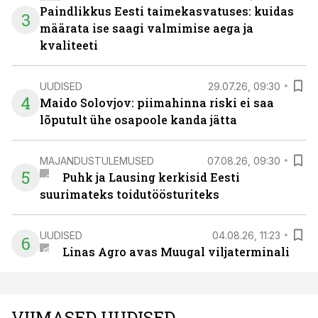
Paindlikkus Eesti taimekasvatuses: kuidas
3
määrata ise saagi valmimise aega ja
kvaliteeti
UUDISED
29.07.26, 09:30
4
Maido Solovjov: piimahinna riski ei saa
lõputult ühe osapoole kanda jätta
MAJANDUSTULEMUSED
07.08.26, 09:30
5
Puhk ja Lausing kerkisid Eesti
suurimateks toidutöösturiteks
UUDISED
04.08.26, 11:23
6
Linas Agro avas Muugal viljaterminali
VIIMASED UUDISED