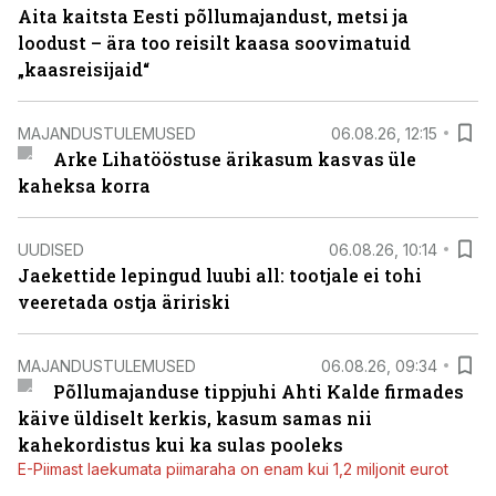
Aita kaitsta Eesti põllumajandust, metsi ja
loodust – ära too reisilt kaasa soovimatuid
„kaasreisijaid“
MAJANDUSTULEMUSED
06.08.26, 12:15
Arke Lihatööstuse ärikasum kasvas üle
kaheksa korra
UUDISED
06.08.26, 10:14
Jaekettide lepingud luubi all: tootjale ei tohi
veeretada ostja äririski
MAJANDUSTULEMUSED
06.08.26, 09:34
Põllumajanduse tippjuhi Ahti Kalde firmades
käive üldiselt kerkis, kasum samas nii
kahekordistus kui ka sulas pooleks
E-Piimast laekumata piimaraha on enam kui 1,2 miljonit eurot