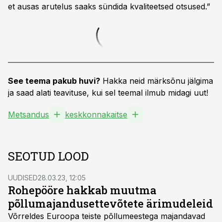
et ausas arutelus saaks sündida kvaliteetsed otsused.”
See teema pakub huvi?
Hakka neid märksõnu jälgima
ja saad alati teavituse, kui sel teemal ilmub midagi uut!
Metsandus
keskkonnakaitse
SEOTUD LOOD
UUDISED
28.03.23, 12:05
Rohepööre hakkab muutma
põllumajandusettevõtete ärimudeleid
Võrreldes Euroopa teiste põllumeestega majandavad