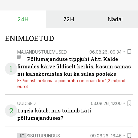
investeeringuid tegemata. Baltic Agro masinarent tagab
vajaliku traktori ja lisavarustuse just siis, kui töömaht
24H
72H
Nädal
on suurim ning iga töötund on oluline.
ENIMLOETUD
MAJANDUSTULEMUSED
06.08.26, 09:34
Põllumajanduse tippjuhi Ahti Kalde
firmades käive üldiselt kerkis, kasum samas
1
nii kahekordistus kui ka sulas pooleks
E-Piimast laekumata piimaraha on enam kui 1,2 miljonit
eurot
UUDISED
03.08.26, 12:00
2
Lugeja küsib: mis toimub Läti
põllumajanduses?
SISUTURUNDUS
09.06.26, 16:46
ST