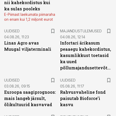
nii kahekordistus kui
ka sulas pooleks
E-Piimast laekumata piimaraha
on enam kui 1,2 miljonit eurot
UUDISED
MAJANDUSTULEMUSED
04.08.26, 11:23
04.08.26, 12:14
Linas Agro avas
Infortari ärikasum
Muugal viljaterminali
peaaegu kahekordistus,
kasumlikkust toetasid
ka uued
põllumajandusettevõtted
UUDISED
UUDISED
03.08.26, 09:15
05.08.26, 11:17
Euroopa saagiprognoos:
Rahvusvaheline fond
mais langeb järsult,
paisutab Bioforce’i
õlikultuurid kasvavad
kasvu
ST