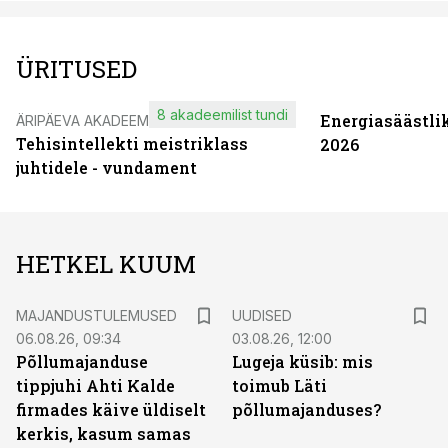
ÜRITUSED
8 akadeemilist tundi
Energiasäästli
ÄRIPÄEVA AKADEEMIA
Tehisintellekti meistriklass
2026
juhtidele - vundament
HETKEL KUUM
MAJANDUSTULEMUSED
UUDISED
06.08.26, 09:34
03.08.26, 12:00
Põllumajanduse
Lugeja küsib: mis
tippjuhi Ahti Kalde
toimub Läti
firmades käive üldiselt
põllumajanduses?
kerkis, kasum samas