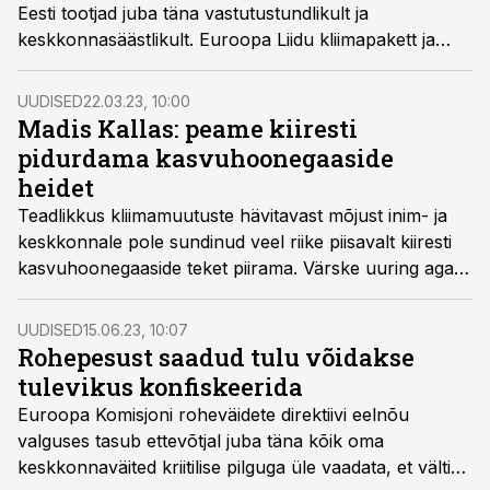
Eesti tootjad juba täna vastutustundlikult ja
keskkonnasäästlikult. Euroopa Liidu kliimapakett ja
kestliku rahastuse eesmärgid hakkavad siiski mõjutama
ka Eesti põllumajandustootjaid.
UUDISED
22.03.23, 10:00
Madis Kallas: peame kiiresti
pidurdama kasvuhoonegaaside
heidet
Teadlikkus kliimamuutuste hävitavast mõjust inim- ja
keskkonnale pole sundinud veel riike piisavalt kiiresti
kasvuhoonegaaside teket piirama. Värske uuring aga
kinnitab, et inimeste tegevusel tekkinud
kliimamuutused võtavad meilt elamisväärse
UUDISED
15.06.23, 10:07
elukeskkonna.
Rohepesust saadud tulu võidakse
tulevikus konfiskeerida
Euroopa Komisjoni roheväidete direktiivi eelnõu
valguses tasub ettevõtjal juba täna kõik oma
keskkonnaväited kriitilise pilguga üle vaadata, et vältida