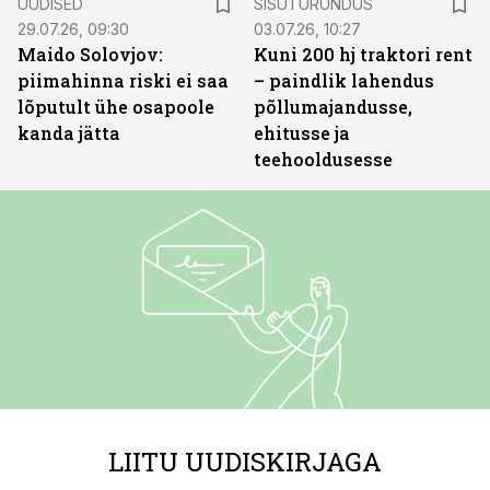
UUDISED
SISUTURUNDUS
29.07.26, 09:30
03.07.26, 10:27
Maido Solovjov:
Kuni 200 hj traktori rent
piimahinna riski ei saa
– paindlik lahendus
lõputult ühe osapoole
põllumajandusse,
kanda jätta
ehitusse ja
teehooldusesse
LIITU UUDISKIRJAGA