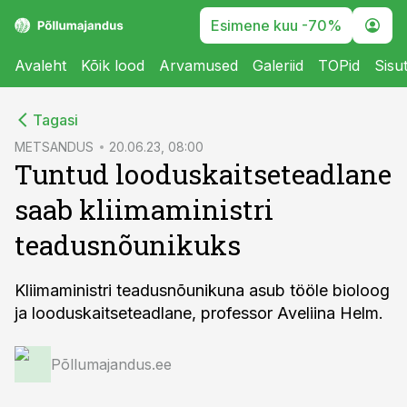
Esimene kuu -70%
Avaleht
Kõik lood
Arvamused
Galeriid
TOPid
Sisu
cebook
Tagasi
Twitter)
METSANDUS
20.06.23, 08:00
Tuntud looduskaitseteadlane
kedIn
saab kliimaministri
ail
teadusnõunikuks
k
Kliimaministri teadusnõunikuna asub tööle bioloog
ja looduskaitseteadlane, professor Aveliina Helm.
Põllumajandus.ee