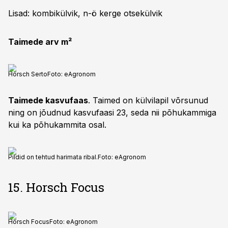
Lisad: kombikülvik, n-ö kerge otsekülvik
Taimede arv m²
Horsch Serto
Foto:
eAgronom
Taimede kasvufaas
. Taimed on külvilapil võrsunud
ning on jõudnud kasvufaasi 23, seda nii põhukammiga
kui ka põhukammita osal.
Pildid on tehtud harimata ribal.
Foto:
eAgronom
15. Horsch Focus
Horsch Focus
Foto:
eAgronom