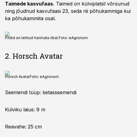
Taimede kasvufaas.
Taimed on külviplatsil võrsunud
ning jõudnud kasvufaasi 23, seda nii põhukammiga kui
ka põhukammita osal.
Pildid on tehtud harimata ribal.
Foto:
eAgronom
2. Horsch Avatar
Horsch Avatar
Foto:
eAgronom
Seemendi tüüp: ketasseemendi
Külviku laius: 9 m
Reavahe: 25 cm