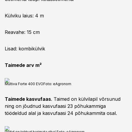
Külviku laius: 4 m
Reavahe: 15 cm
Lisad: kombikülvik
Taimede arv m²
Multiva Forte 400 EVO
Foto:
eAgronom
Taimede kasvufaas
. Taimed on külvilapil võrsunud
ning on jõudnud kasvufaasi 23 põhukammiga
töödeldud alal ja kasvufaasi 24 põhukammita osal.
Pildid on tehtud harimata ribal.
Foto:
eAgronom