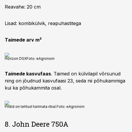
Reavahe: 20 cm
Lisad: kombikülvik, reapuhastitega
Taimede arv m²
Horizon DSX
Foto:
eAgronom
Taimede kasvufaas
. Taimed on külvilapil võrsunud
ning on jõudnud kasvufaasi 23, seda nii põhukammiga
kui ka põhukammita osal.
Pildid on tehtud harimata ribal.
Foto:
eAgronom
8. John Deere 750A