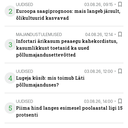
UUDISED
03.08.26, 09:15
2
Euroopa saagiprognoos: mais langeb järsult,
õlikultuurid kasvavad
MAJANDUSTULEMUSED
04.08.26, 12:14
Infortari ärikasum peaaegu kahekordistus,
3
kasumlikkust toetasid ka uued
põllumajandusettevõtted
UUDISED
03.08.26, 12:00
4
Lugeja küsib: mis toimub Läti
põllumajanduses?
UUDISED
03.08.26, 14:00
5
Piima hind langes esimesel poolaastal ligi 15
protsenti