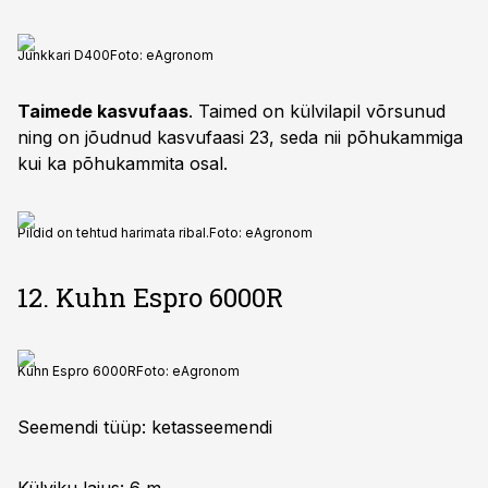
Junkkari D400
Foto:
eAgronom
Taimede kasvufaas
. Taimed on külvilapil võrsunud
ning on jõudnud kasvufaasi 23, seda nii põhukammiga
kui ka põhukammita osal.
Pildid on tehtud harimata ribal.
Foto:
eAgronom
12. Kuhn Espro 6000R
Kuhn Espro 6000R
Foto:
eAgronom
Seemendi tüüp: ketasseemendi