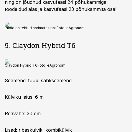
ning on jõudnud kasvufaasi 24 põhukammiga
töödeldud alas ja kasvufaasi 23 põhukammita osal.
Pildid on tehtud harimata ribal.
Foto:
eAgronom
9. Claydon Hybrid T6
Claydon Hybrid T6
Foto:
eAgronom
Seemendi tüüp: sahkseemendi
Külviku laius: 6 m
Reavahe: 30 cm
Lisad: ribaskülvik, kombikülvik