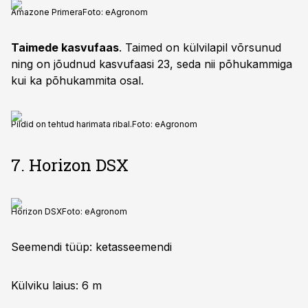
Amazone Primera
Foto:
eAgronom
Taimede kasvufaas
. Taimed on külvilapil võrsunud
ning on jõudnud kasvufaasi 23, seda nii põhukammiga
kui ka põhukammita osal.
Pildid on tehtud harimata ribal.
Foto:
eAgronom
7. Horizon DSX
Horizon DSX
Foto:
eAgronom
Seemendi tüüp: ketasseemendi
Külviku laius: 6 m