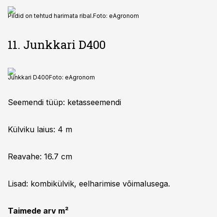
Pildid on tehtud harimata ribal.
Foto:
eAgronom
11. Junkkari D400
Junkkari D400
Foto:
eAgronom
Seemendi tüüp: ketasseemendi
Külviku laius: 4 m
Reavahe: 16.7 cm
Lisad: kombikülvik, eelharimise võimalusega.
Taimede arv m²