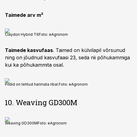
Taimede arv m²
Claydon Hybrid T6
Foto:
eAgronom
Taimede kasvufaas
. Taimed on külvilapil võrsunud
ning on jõudnud kasvufaasi 23, seda nii põhukammiga
kui ka põhukammita osal.
Pildid on tehtud harimata ribal.
Foto:
eAgronom
10. Weaving GD300M
Weaving GD300M
Foto:
eAgronom