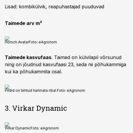
Lisad: kombikülvik, reapuhastajad puuduvad
Taimede arv m²
Horsch Avatar
Foto:
eAgronom
Taimede kasvufaas
. Taimed on külvilapil võrsunud
ning on jõudnud kasvufaasi 23, seda nii põhukammiga
kui ka põhukammita osal.
Pildid on tehtud harimata ribal.
Foto:
eAgronom
3. Virkar Dynamic
Virkar Dynamic
Foto:
eAgronom