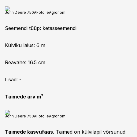
John Deere 750A
Foto:
eAgronom
Seemendi tüüp: ketasseemendi
Külviku laius: 6 m
Reavahe: 16.5 cm
Lisad: -
Taimede arv m²
John Deere 750A
Foto:
eAgronom
Taimede kasvufaas.
Taimed on külvilapil võrsunud