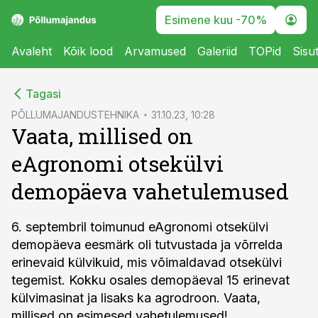
Esimene kuu -70%
Avaleht
Kõik lood
Arvamused
Galeriid
TOPid
Sisu
cebook
cebook
Tagasi
Twitter)
Twitter)
PÕLLUMAJANDUSTEHNIKA
31.10.23, 10:28
Vaata, millised on
kedIn
kedIn
eAgronomi otsekülvi
ail
ail
demopäeva vahetulemused
k
k
6. septembril toimunud eAgronomi otsekülvi
demopäeva eesmärk oli tutvustada ja võrrelda
erinevaid külvikuid, mis võimaldavad otsekülvi
tegemist. Kokku osales demopäeval 15 erinevat
külvimasinat ja lisaks ka agrodroon. Vaata,
millised on esimesed vahetulemused!