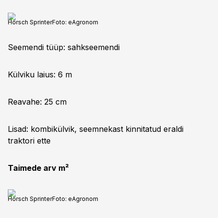
Horsch Sprinter
Foto:
eAgronom
Seemendi tüüp: sahkseemendi
Külviku laius: 6 m
Reavahe: 25 cm
Lisad: kombikülvik, seemnekast kinnitatud eraldi
traktori ette
Taimede arv m²
Horsch Sprinter
Foto:
eAgronom