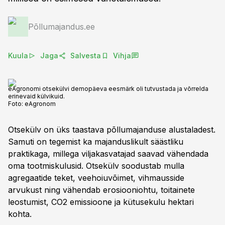
Põllumajandus.ee
Kuula
Jaga
Salvesta
Vihja
eAgronomi otsekülvi demopäeva eesmärk oli tutvustada ja võrrelda
erinevaid külvikuid.
Foto:
eAgronom
Otsekülv on üks taastava põllumajanduse alustaladest.
Samuti on tegemist ka majanduslikult säästliku
praktikaga, millega viljakasvatajad saavad vähendada
oma tootmiskulusid. Otsekülv soodustab mulla
agregaatide teket, veehoiuvõimet, vihmausside
arvukust ning vähendab erosiooniohtu, toitainete
leostumist, CO2 emissioone ja kütusekulu hektari
kohta.