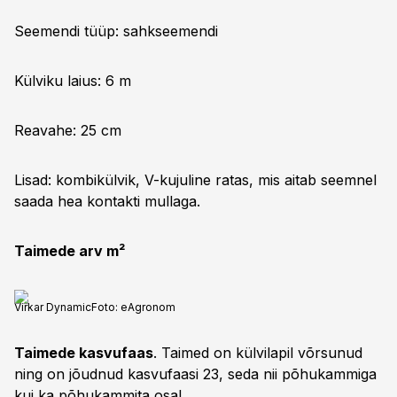
Seemendi tüüp: sahkseemendi
Külviku laius: 6 m
Reavahe: 25 cm
Lisad: kombikülvik, V-kujuline ratas, mis aitab seemnel
saada hea kontakti mullaga.
Taimede arv m²
Virkar Dynamic
Foto:
eAgronom
Taimede kasvufaas
. Taimed on külvilapil võrsunud
ning on jõudnud kasvufaasi 23, seda nii põhukammiga
kui ka põhukammita osal.