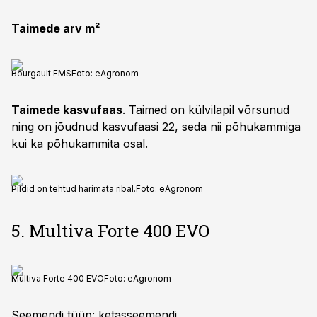
Taimede arv m²
Bourgault FMS
Foto:
eAgronom
Taimede kasvufaas
. Taimed on külvilapil võrsunud
ning on jõudnud kasvufaasi 22, seda nii põhukammiga
kui ka põhukammita osal.
Pildid on tehtud harimata ribal.
Foto:
eAgronom
5. Multiva Forte 400 EVO
Multiva Forte 400 EVO
Foto:
eAgronom
Seemendi tüüp: ketasseemendi