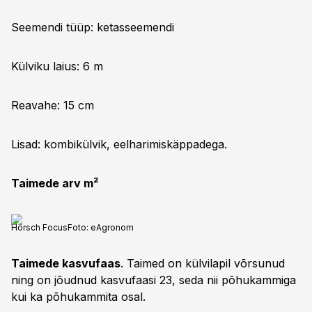
Seemendi tüüp: ketasseemendi
Külviku laius: 6 m
Reavahe: 15 cm
Lisad: kombikülvik, eelharimiskäppadega.
Taimede arv m²
Horsch Focus
Foto:
eAgronom
Taimede kasvufaas
. Taimed on külvilapil võrsunud
ning on jõudnud kasvufaasi 23, seda nii põhukammiga
kui ka põhukammita osal.