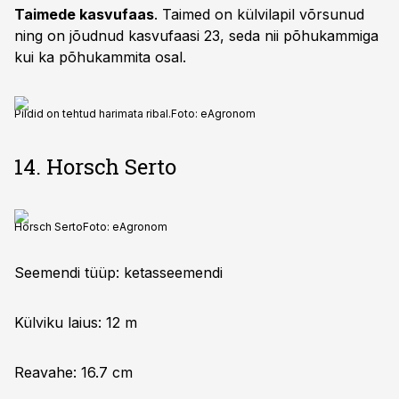
Taimede kasvufaas
. Taimed on külvilapil võrsunud
ning on jõudnud kasvufaasi 23, seda nii põhukammiga
kui ka põhukammita osal.
Pildid on tehtud harimata ribal.
Foto:
eAgronom
14. Horsch Serto
Horsch Serto
Foto:
eAgronom
Seemendi tüüp: ketasseemendi
Külviku laius: 12 m
Reavahe: 16.7 cm