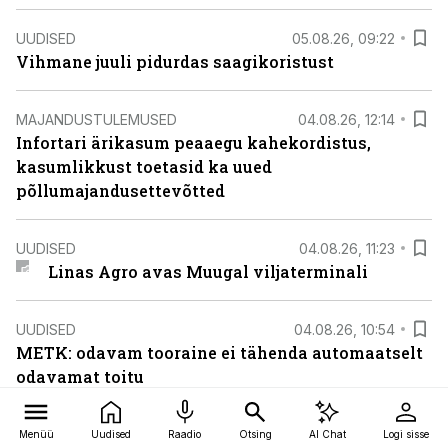
UUDISED
05.08.26, 09:22
Vihmane juuli pidurdas saagikoristust
MAJANDUSTULEMUSED
04.08.26, 12:14
Infortari ärikasum peaaegu kahekordistus,
kasumlikkust toetasid ka uued
põllumajandusettevõtted
UUDISED
04.08.26, 11:23
Linas Agro avas Muugal viljaterminali
UUDISED
04.08.26, 10:54
METK: odavam tooraine ei tähenda automaatselt
odavamat toitu
UUDISED
04.08.26, 10:43
Menüü
Uudised
Raadio
Otsing
AI Chat
Logi sisse