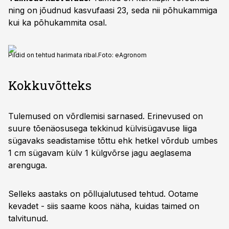
ning on jõudnud kasvufaasi 23, seda nii põhukammiga
kui ka põhukammita osal.
Pildid on tehtud harimata ribal.
Foto:
eAgronom
Kokkuvõtteks
Tulemused on võrdlemisi sarnased. Erinevused on
suure tõenäosusega tekkinud külvisügavuse liiga
sügavaks seadistamise tõttu ehk hetkel võrdub umbes
1 cm sügavam külv 1 külgvõrse jagu aeglasema
arenguga.
Selleks aastaks on põllujalutused tehtud. Ootame
kevadet - siis saame koos näha, kuidas taimed on
talvitunud.