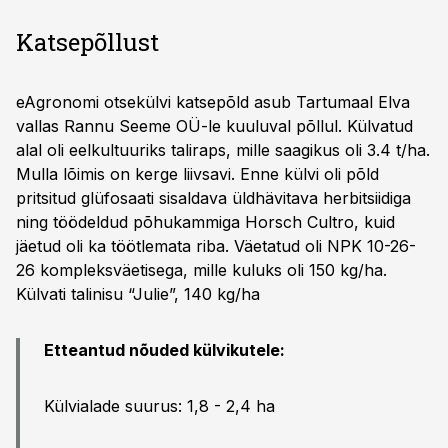
Katsepõllust
eAgronomi otsekülvi katsepõld asub Tartumaal Elva
vallas Rannu Seeme OÜ-le kuuluval põllul. Külvatud
alal oli eelkultuuriks taliraps, mille saagikus oli 3.4 t/ha.
Mulla lõimis on kerge liivsavi. Enne külvi oli põld
pritsitud glüfosaati sisaldava üldhävitava herbitsiidiga
ning töödeldud põhukammiga Horsch Cultro, kuid
jäetud oli ka töötlemata riba. Väetatud oli NPK 10-26-
26 kompleksväetisega, mille kuluks oli 150 kg/ha.
Külvati talinisu “Julie”, 140 kg/ha
Etteantud nõuded külvikutele:
Külvialade suurus: 1,8 - 2,4 ha