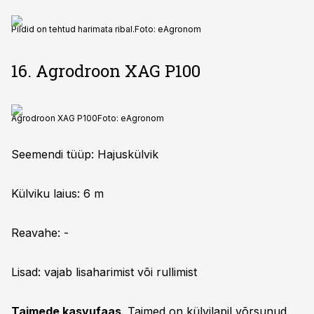
Pildid on tehtud harimata ribal.
Foto:
eAgronom
16. Agrodroon XAG P100
Agrodroon XAG P100
Foto:
eAgronom
Seemendi tüüp: Hajuskülvik
Külviku laius: 6 m
Reavahe: -
Lisad: vajab lisaharimist või rullimist
Taimede kasvufaas
. Taimed on külvilapil võrsunud