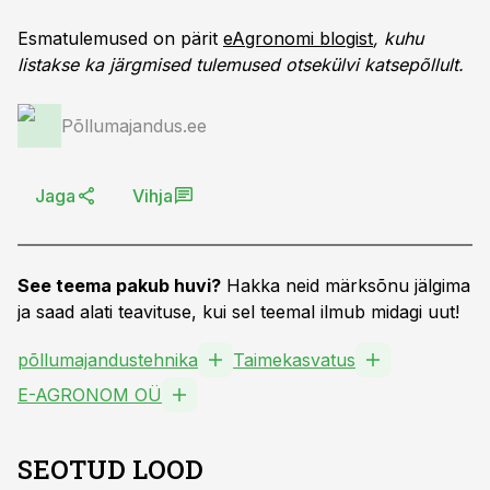
Esmatulemused on pärit
eAgronomi blogist
, kuhu
listakse ka järgmised tulemused otsekülvi katsepõllult.
Põllumajandus.ee
Jaga
Vihja
See teema pakub huvi?
Hakka neid märksõnu jälgima
ja saad alati teavituse, kui sel teemal ilmub midagi uut!
põllumajandustehnika
Taimekasvatus
E-AGRONOM OÜ
SEOTUD LOOD