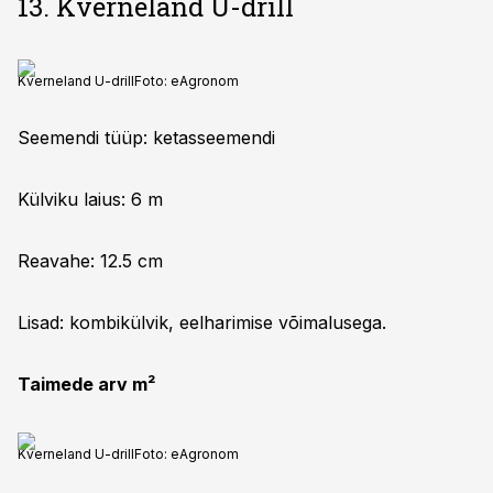
13. Kverneland U-drill
Kverneland U-drill
Foto:
eAgronom
Seemendi tüüp: ketasseemendi
Külviku laius: 6 m
Reavahe: 12.5 cm
Lisad: kombikülvik, eelharimise võimalusega.
Taimede arv m²
Kverneland U-drill
Foto:
eAgronom