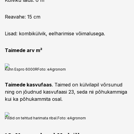
Külviku laius: 6 m
Reavahe: 15 cm
Lisad: kombikülvik, eelharimise võimalusega.
Taimede arv m²
Kuhn Espro 6000R
Foto:
eAgronom
Taimede kasvufaas
. Taimed on külvilapil võrsunud
ning on jõudnud kasvufaasi 23, seda nii põhukammiga
kui ka põhukammita osal.
Pildid on tehtud harimata ribal.
Foto:
eAgronom