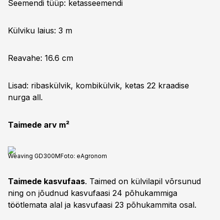
Seemendi tüüp: ketasseemendi
Külviku laius: 3 m
Reavahe: 16.6 cm
Lisad: ribaskülvik, kombikülvik, ketas 22 kraadise
nurga all.
Taimede arv m²
Weaving GD300M
Foto:
eAgronom
Taimede kasvufaas
. Taimed on külvilapil võrsunud
ning on jõudnud kasvufaasi 24 põhukammiga
töötlemata alal ja kasvufaasi 23 põhukammita osal.