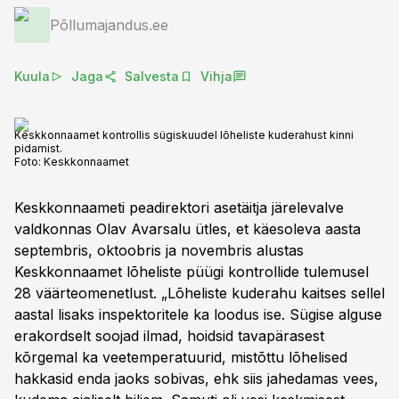
Põllumajandus.ee
Kuula
Jaga
Salvesta
Vihja
Keskkonnaamet kontrollis sügiskuudel lõheliste kuderahust kinni
pidamist.
Foto:
Keskkonnaamet
Keskkonnaameti peadirektori asetäitja järelevalve
valdkonnas Olav Avarsalu ütles, et käesoleva aasta
septembris, oktoobris ja novembris alustas
Keskkonnaamet lõheliste püügi kontrollide tulemusel
28 väärteomenetlust. „Lõheliste kuderahu kaitses sellel
aastal lisaks inspektoritele ka loodus ise. Sügise alguse
erakordselt soojad ilmad, hoidsid tavapärasest
kõrgemal ka veetemperatuurid, mistõttu lõhelised
hakkasid enda jaoks sobivas, ehk siis jahedamas vees,