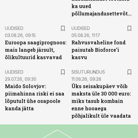
ka uued
põllumajandusettevõtted
UUDISED
UUDISED
03.08.26, 09:15
05.08.26, 11:17
Euroopa saagiprognoos:
Rahvusvaheline fond
mais langeb järsult,
paisutab Bioforce’i
õlikultuurid kasvavad
kasvu
ST
UUDISED
SISUTURUNDUS
29.07.26, 09:30
11.06.26, 09:28
Maido Solovjov:
Üks seisakupäev võib
piimahinna riski ei saa
maksta üle 30 000 euro:
lõputult ühe osapoole
miks tasub kombain
kanda jätta
enne hooaega
põhjalikult üle vaadata