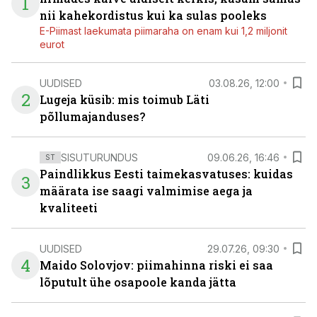
1
nii kahekordistus kui ka sulas pooleks
E-Piimast laekumata piimaraha on enam kui 1,2 miljonit
eurot
UUDISED
03.08.26, 12:00
2
Lugeja küsib: mis toimub Läti
põllumajanduses?
SISUTURUNDUS
09.06.26, 16:46
ST
Paindlikkus Eesti taimekasvatuses: kuidas
3
määrata ise saagi valmimise aega ja
kvaliteeti
UUDISED
29.07.26, 09:30
4
Maido Solovjov: piimahinna riski ei saa
lõputult ühe osapoole kanda jätta