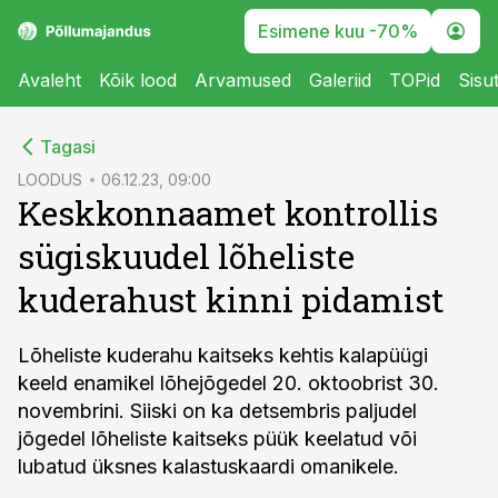
Esimene kuu -70%
Avaleht
Kõik lood
Arvamused
Galeriid
TOPid
Sisu
cebook
Tagasi
Twitter)
LOODUS
06.12.23, 09:00
Keskkonnaamet kontrollis
kedIn
sügiskuudel lõheliste
ail
kuderahust kinni pidamist
k
Lõheliste kuderahu kaitseks kehtis kalapüügi
keeld enamikel lõhejõgedel 20. oktoobrist 30.
novembrini. Siiski on ka detsembris paljudel
jõgedel lõheliste kaitseks püük keelatud või
lubatud üksnes kalastuskaardi omanikele.