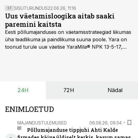
SISUTURUNDUS
22.06.26, 11:16
ST
Uus väetamisloogika aitab saaki
paremini kaitsta
Eesti põllumajanduses on väetamisstrateegiad liikumas
üha teadlikuma ja paindlikuma suuna poole. Yara on
toonud turule uue väetise YaraMila® NPK 13-5-17,
mille eesmärk on mitte ainult parandada saagikust,
vaid ka muuta põllumeeste mõtteviisi väetamise
ajastuse ja koguste osas.
24H
72H
Nädal
ENIMLOETUD
MAJANDUSTULEMUSED
06.08.26, 09:34
Põllumajanduse tippjuhi Ahti Kalde
firmades käive üldiselt kerkis, kasum samas