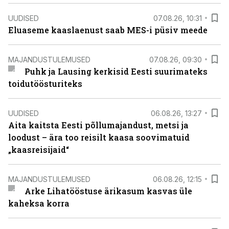
UUDISED
07.08.26, 10:31
Eluaseme kaaslaenust saab MES-i püsiv meede
MAJANDUSTULEMUSED
07.08.26, 09:30
Puhk ja Lausing kerkisid Eesti suurimateks
toidutöösturiteks
UUDISED
06.08.26, 13:27
Aita kaitsta Eesti põllumajandust, metsi ja
loodust – ära too reisilt kaasa soovimatuid
„kaasreisijaid“
MAJANDUSTULEMUSED
06.08.26, 12:15
Arke Lihatööstuse ärikasum kasvas üle
kaheksa korra