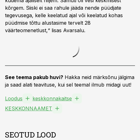
kudema ajaliselt hiljem. Samuti oli vesi keskmisest
kõrgem. Siiski ei saa rahule jääda nende püüdjate
tegevusega, kelle keelatud ajal või keelatud kohas
püüdmise tõttu alustasime tervelt 28
väärteomenetlust,“ lisas Avarsalu.
See teema pakub huvi?
Hakka neid märksõnu jälgima
ja saad alati teavituse, kui sel teemal ilmub midagi uut!
Loodus
keskkonnakaitse
KESKKONNAAMET
SEOTUD LOOD