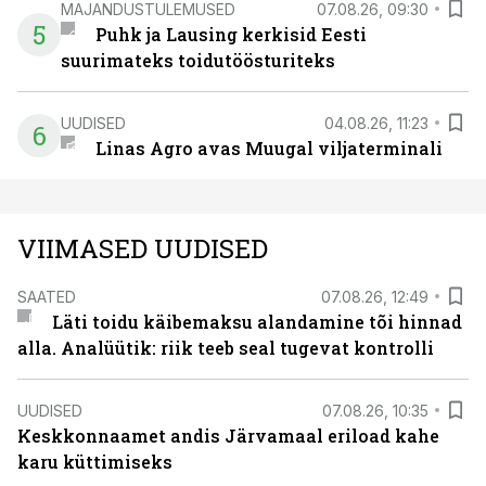
MAJANDUSTULEMUSED
07.08.26, 09:30
5
Puhk ja Lausing kerkisid Eesti
suurimateks toidutöösturiteks
UUDISED
04.08.26, 11:23
6
Linas Agro avas Muugal viljaterminali
VIIMASED UUDISED
SAATED
07.08.26, 12:49
Läti toidu käibemaksu alandamine tõi hinnad
alla. Analüütik: riik teeb seal tugevat kontrolli
UUDISED
07.08.26, 10:35
Keskkonnaamet andis Järvamaal eriload kahe
karu küttimiseks