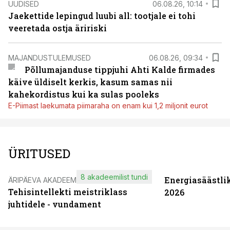
UUDISED
06.08.26, 10:14
Jaekettide lepingud luubi all: tootjale ei tohi
veeretada ostja äririski
MAJANDUSTULEMUSED
06.08.26, 09:34
Põllumajanduse tippjuhi Ahti Kalde firmades
käive üldiselt kerkis, kasum samas nii
kahekordistus kui ka sulas pooleks
E-Piimast laekumata piimaraha on enam kui 1,2 miljonit eurot
ÜRITUSED
8 akadeemilist tundi
Energiasäästli
ÄRIPÄEVA AKADEEMIA
Tehisintellekti meistriklass
2026
juhtidele - vundament