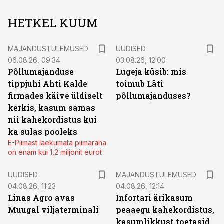
HETKEL KUUM
MAJANDUSTULEMUSED
UUDISED
06.08.26, 09:34
03.08.26, 12:00
Põllumajanduse
Lugeja küsib: mis
tippjuhi Ahti Kalde
toimub Läti
firmades käive üldiselt
põllumajanduses?
kerkis, kasum samas
nii kahekordistus kui
ka sulas pooleks
E-Piimast laekumata piimaraha
on enam kui 1,2 miljonit eurot
UUDISED
MAJANDUSTULEMUSED
04.08.26, 11:23
04.08.26, 12:14
Linas Agro avas
Infortari ärikasum
Muugal viljaterminali
peaaegu kahekordistus,
kasumlikkust toetasid