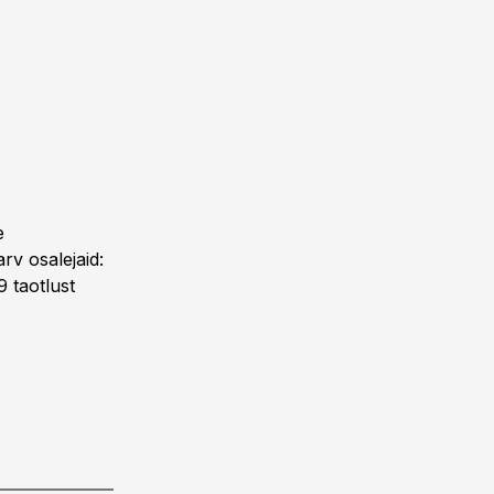
e
rv osalejaid:
9 taotlust