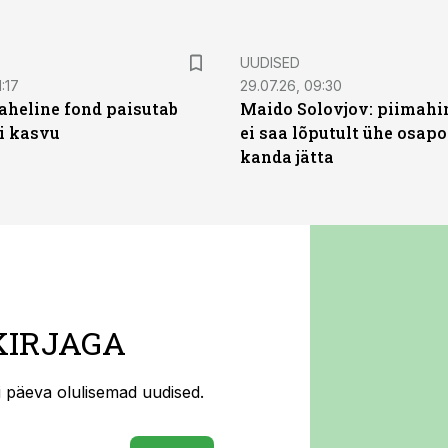
UUDISED
:17
29.07.26, 09:30
heline fond paisutab
Maido Solovjov: piimahi
’i kasvu
ei saa lõputult ühe osapo
kanda jätta
KIRJAGA
ti päeva olulisemad uudised.