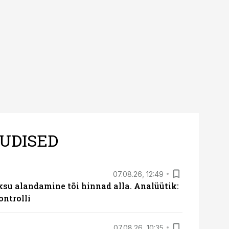
 kui töömaht on suurim
UDISED
07.08.26, 12:49
ksu alandamine tõi hinnad alla. Analüütik:
ontrolli
07.08.26, 10:35