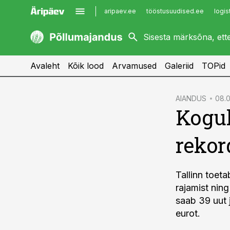
aripaev.ee
tööstusuudised.ee
logis
kaubandus.ee
imelineajalugu.ee
kinnisvarauudised.ee
imelineteadus.ee
Avaleht
Kõik lood
Arvamused
Galeriid
TOPid
cebook
AIANDUS
08.0
Kogu
Twitter)
kedIn
rekor
ail
k
Tallinn toet
rajamist ning
saab 39 uut 
eurot.