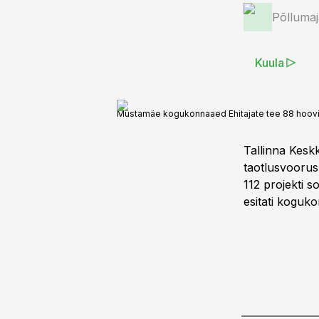
Põlluma
Kuula
Mustamäe kogukonnaaed Ehitajate tee 88 hoovi
Tallinna Kesk
taotlusvoorus 
112 projekti s
esitati koguk