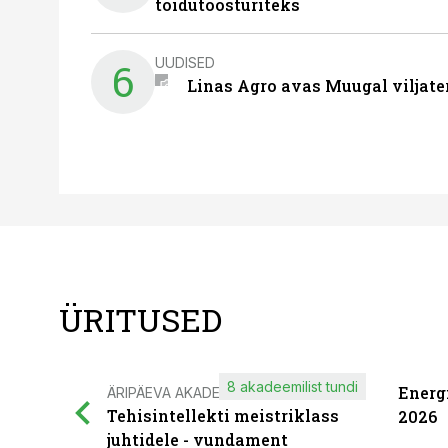
toidutöösturiteks
UUDISED
6
Linas Agro avas Muugal viljate
ÜRITUSED
8 akadeemilist tundi
Energ
ÄRIPÄEVA AKADEEMIA
Tehisintellekti meistriklass
2026
juhtidele - vundament