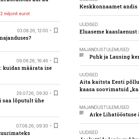
Keskkonnaamet andis J
 miljonit eurot
UUDISED
03.08.26, 12:00
Eluaseme kaaslaenust 
umajanduses?
MAJANDUSTULEMUSED
Puhk ja Lausing ke
09.06.26, 16:46
: kuidas määrata ise
UUDISED
Aita kaitsta Eesti põllu
kaasa soovimatuid „kaa
29.07.26, 09:30
 saa lõputult ühe
MAJANDUSTULEMUSED
Arke Lihatööstuse 
07.08.26, 09:30
UUDISED
 suurimateks