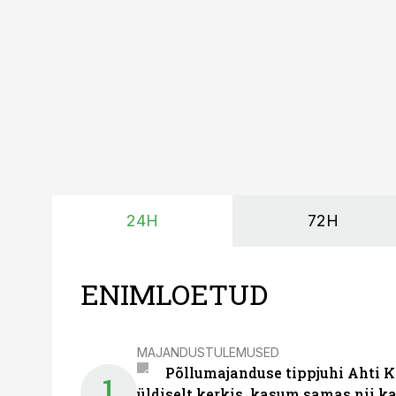
tegemata. Baltic Agro m
ning iga töötund on olu
24H
72H
ENIMLOETUD
MAJANDUSTULEMUSED
Põllumajanduse tippjuhi Ahti K
1
üldiselt kerkis, kasum samas nii k