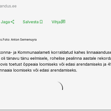
jandus.ee
Jaga
Salvesta
Vihja
s.
Foto:
Anton Semenuyra
konna- ja Kommunaalameti korraldatud kahes linnaaiandus
oli tänavu tänu eelmisele, rohelise pealinna aastale rekorda
oovis toetust õppeaia loomiseks või edasi arendamiseks ja 4
onnaaia loomiseks või edasi arendamiseks.