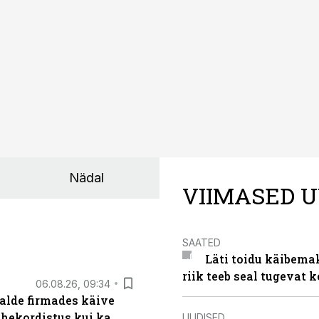
asinarent tagab vajaliku traktori ja lisavarustuse just siis,
line.
Nädal
VIIMASED U
SAATED
Läti toidu käibema
riik teeb seal tugevat k
06.08.26, 09:34
alde firmades käive
ahekordistus kui ka
UUDISED