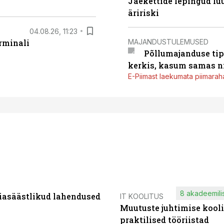
Jaekettide lepingud luub
äririski
04.08.26, 11:23
MAJANDUSTULEMUSED
rminali
Põllumajanduse tip
kerkis, kasum samas ni
E-Piimast laekumata piimaraha
8 akadeemilis
iasäästlikud lahendused
IT KOOLITUS
Muutuste juhtimise kooli
praktilised tööriistad