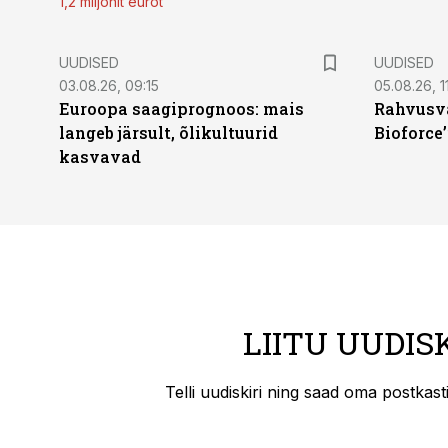
1,2 miljonit eurot
UUDISED
UUDISED
03.08.26, 09:15
05.08.26, 11
Euroopa saagiprognoos: mais
Rahvusva
langeb järsult, õlikultuurid
Bioforce
kasvavad
LIITU UUDIS
Telli uudiskiri ning saad oma postkas