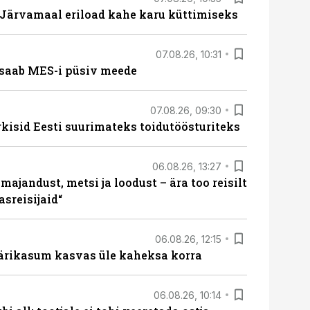
ärvamaal eriload kahe karu küttimiseks
07.08.26, 10:31
saab MES-i püsiv meede
07.08.26, 09:30
rkisid Eesti suurimateks toidutöösturiteks
06.08.26, 13:27
majandust, metsi ja loodust – ära too reisilt
sreisijaid“
06.08.26, 12:15
ärikasum kasvas üle kaheksa korra
06.08.26, 10:14