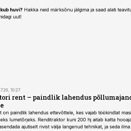
kub huvi?
Hakka neid märksõnu jälgima ja saad alati teavitu
idagi uut!
7.26, 10:27
ktori rent – paindlik lahendus põllumajan
se
t
on paindlik lahendus ettevõttele, kes vajab töökindlat ma
iseks lumetõrjeks. Renditraktor kuni 200 hj aitab katta hooajal
asendada ajutiselt rivist välja langenud tehnikat, ja seda ilm