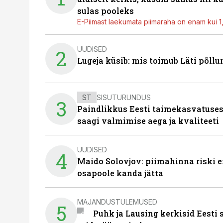
sulas pooleks
E-Piimast laekumata piimaraha on enam kui 1,2
UUDISED
2
Lugeja küsib: mis toimub Läti põll
ST
SISUTURUNDUS
3
Paindlikkus Eesti taimekasvatuses
saagi valmimise aega ja kvaliteeti
UUDISED
4
Maido Solovjov: piimahinna riski ei
osapoole kanda jätta
MAJANDUSTULEMUSED
5
Puhk ja Lausing kerkisid Eesti