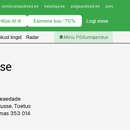
Iseteenindus
kinnisvarauudised.ee
kalastaja.ee
palgauudised.ee
personaliuudi
Telli Põllumajandus
Küsi AI-lt
Esimene kuu -70%
Logi sisse
ikud lingid
Radar
Minu Põllumajandus
se
ppeaedade
lusse. Toetus
ummas 353 014