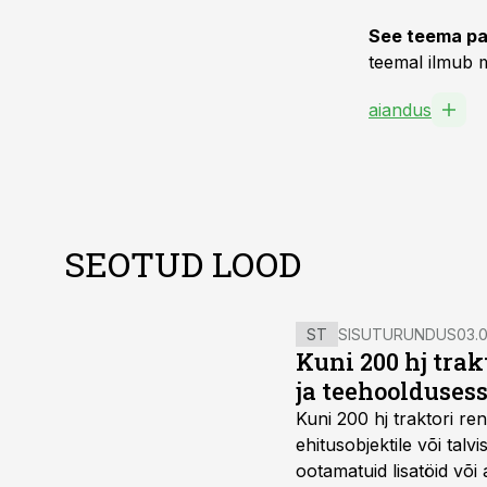
See teema pa
teemal ilmub m
aiandus
SEOTUD LOOD
ST
SISUTURUNDUS
03.0
Kuni 200 hj tra
ja teehoolduses
Kuni 200 hj traktori ren
ehitusobjektile või talv
ootamatuid lisatöid või 