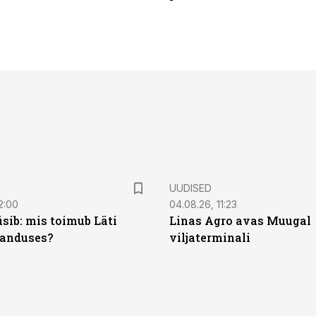
UUDISED
2:00
04.08.26, 11:23
sib: mis toimub Läti
Linas Agro avas Muugal
anduses?
viljaterminali