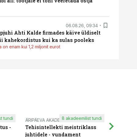
i all: tootjale ei tohi veeretada ostja
06.08.26, 09:34
pjuhi Ahti Kalde firmades käive üldiselt
i kahekordistus kui ka sulas pooleks
 on enam kui 1,2 miljonit eurot
t tundi
8 akadeemilist tundi
ÄRIPÄEVA AKADEEMIA
IT KOOLIT
tus -
Tehisintellekti meistriklass
Muutuste
juhtidele - vundament
praktilis