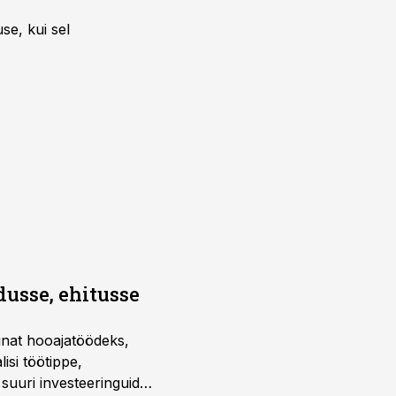
se, kui sel
dusse, ehitusse
sinat hooajatöödeks,
isi töötippe,
a suuri investeeringuid