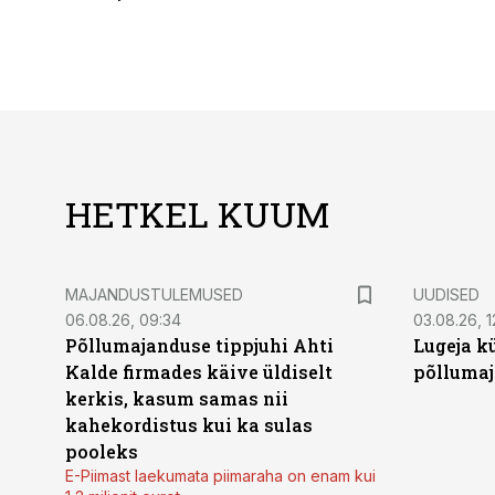
HETKEL KUUM
MAJANDUSTULEMUSED
UUDISED
06.08.26, 09:34
03.08.26, 1
Põllumajanduse tippjuhi Ahti
Lugeja kü
Kalde firmades käive üldiselt
põllumaj
kerkis, kasum samas nii
kahekordistus kui ka sulas
pooleks
E-Piimast laekumata piimaraha on enam kui