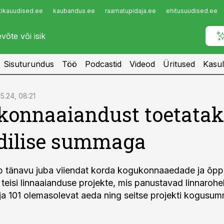
tikauudised.ee
kaubandus.ee
raamatupidaja.ee
ehitusuudised.ee
Infopank
Radar
Sisuturundus
Töö
Podcastid
Videod
Üritused
Kasul
5.24, 08:21
konnaaiandust toetatak
dilise summaga
ab tänavu juba viiendat korda kogukonnaaedade ja õ
 teisi linnaaianduse projekte, mis panustavad linnarohe
ja 101 olemasolevat aeda ning seitse projekti kogus