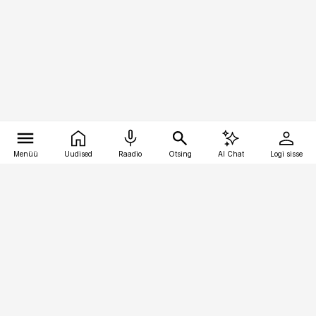
Menüü
Uudised
Raadio
Otsing
AI Chat
Logi sisse
Vana-Lõuna 39/1, 19094 Tallinn
(+372) 667 0111
pollumajandus@pollumajandus.ee
Telli
Reklaam
Firmast