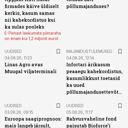
firmades käive üldiselt
põllumajanduses?
kerkis, kasum samas
nii kahekordistus kui
ka sulas pooleks
E-Piimast laekumata piimaraha
on enam kui 1,2 miljonit eurot
UUDISED
MAJANDUSTULEMUSED
04.08.26, 11:23
04.08.26, 12:14
Linas Agro avas
Infortari ärikasum
Muugal viljaterminali
peaaegu kahekordistus,
kasumlikkust toetasid
ka uued
põllumajandusettevõtted
UUDISED
UUDISED
03.08.26, 09:15
05.08.26, 11:17
Euroopa saagiprognoos:
Rahvusvaheline fond
mais langeb järsult,
paisutab Bioforce’i