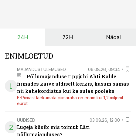
lumetõrjeks. Renditraktor kuni 200 hj aitab katta
hooajalisi töötippe, ootamatuid lisatöid või asendada
ajutiselt rivist välja langenud tehnikat, ja seda ilma suuri
investeeringuid tegemata. Baltic Agro masinarent tagab
vajaliku traktori ja lisavarustuse just siis, kui töömaht
24H
72H
Nädal
on suurim ning iga töötund on oluline.
ENIMLOETUD
MAJANDUSTULEMUSED
06.08.26, 09:34
Põllumajanduse tippjuhi Ahti Kalde
firmades käive üldiselt kerkis, kasum samas
1
nii kahekordistus kui ka sulas pooleks
E-Piimast laekumata piimaraha on enam kui 1,2 miljonit
eurot
UUDISED
03.08.26, 12:00
2
Lugeja küsib: mis toimub Läti
põllumajanduses?