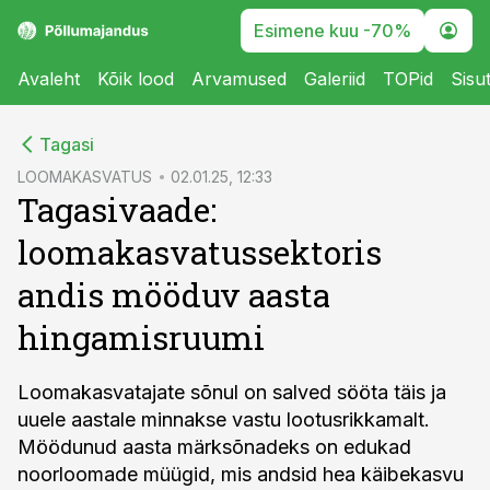
Esimene kuu -70%
Avaleht
Kõik lood
Arvamused
Galeriid
TOPid
Sisu
cebook
Tagasi
Twitter)
LOOMAKASVATUS
02.01.25, 12:33
Tagasivaade:
kedIn
loomakasvatussektoris
ail
andis mööduv aasta
k
hingamisruumi
Loomakasvatajate sõnul on salved sööta täis ja
uuele aastale minnakse vastu lootusrikkamalt.
Möödunud aasta märksõnadeks on edukad
noorloomade müügid, mis andsid hea käibekasvu