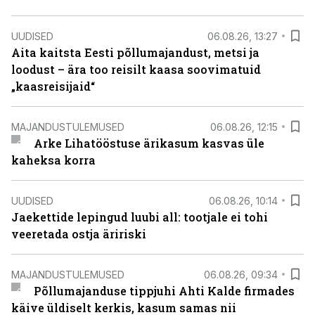
UUDISED
06.08.26, 13:27
Aita kaitsta Eesti põllumajandust, metsi ja
loodust – ära too reisilt kaasa soovimatuid
„kaasreisijaid“
MAJANDUSTULEMUSED
06.08.26, 12:15
Arke Lihatööstuse ärikasum kasvas üle
kaheksa korra
UUDISED
06.08.26, 10:14
Jaekettide lepingud luubi all: tootjale ei tohi
veeretada ostja äririski
MAJANDUSTULEMUSED
06.08.26, 09:34
Põllumajanduse tippjuhi Ahti Kalde firmades
käive üldiselt kerkis, kasum samas nii