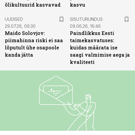
õlikultuurid kasvavad
kasvu
ST
UUDISED
SISUTURUNDUS
29.07.26, 09:30
09.06.26, 16:46
Maido Solovjov:
Paindlikkus Eesti
piimahinna riski ei saa
taimekasvatuses:
lõputult ühe osapoole
kuidas määrata ise
kanda jätta
saagi valmimise aega ja
kvaliteeti