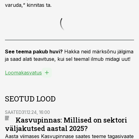
varuda,“ kinnitas ta.
See teema pakub huvi?
Hakka neid märksõnu jälgima
ja saad alati teavituse, kui sel teemal ilmub midagi uut!
Loomakasvatus
SEOTUD LOOD
SAATED
31.12.24, 16:00
Kasvupinnas: Millised on sektori
väljakutsed aastal 2025?
Aasta viimases Kasvupinnase saates teeme tagasivaate