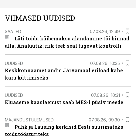
VIIMASED UUDISED
SAATED
07.08.26, 12:49
Läti toidu käibemaksu alandamine tõi hinnad
alla. Analüütik: riik teeb seal tugevat kontrolli
UUDISED
07.08.26, 10:35
Keskkonnaamet andis Järvamaal eriload kahe
karu küttimiseks
UUDISED
07.08.26, 10:31
Eluaseme kaaslaenust saab MES-i püsiv meede
MAJANDUSTULEMUSED
07.08.26, 09:30
Puhk ja Lausing kerkisid Eesti suurimateks
toidutöösturiteks