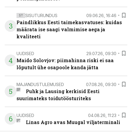
SISUTURUNDUS
09.06.26, 16:46
ST
Paindlikkus Eesti taimekasvatuses: kuidas
3
määrata ise saagi valmimise aega ja
kvaliteeti
UUDISED
29.07.26, 09:30
4
Maido Solovjov: piimahinna riski ei saa
lõputult ühe osapoole kanda jätta
MAJANDUSTULEMUSED
07.08.26, 09:30
5
Puhk ja Lausing kerkisid Eesti
suurimateks toidutöösturiteks
UUDISED
04.08.26, 11:23
6
Linas Agro avas Muugal viljaterminali