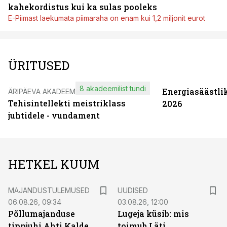
kahekordistus kui ka sulas pooleks
E-Piimast laekumata piimaraha on enam kui 1,2 miljonit eurot
ÜRITUSED
8 akadeemilist tundi
Energiasäästli
ÄRIPÄEVA AKADEEMIA
Tehisintellekti meistriklass
2026
juhtidele - vundament
HETKEL KUUM
MAJANDUSTULEMUSED
UUDISED
06.08.26, 09:34
03.08.26, 12:00
Põllumajanduse
Lugeja küsib: mis
tippjuhi Ahti Kalde
toimub Läti