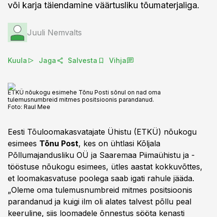
või karja täiendamine väärtusliku tõumaterjaliga.
Juuli Nemvalts
Kuula
Jaga
Salvesta
Vihja
ETKÜ nõukogu esimehe Tõnu Posti sõnul on nad oma
tulemusnumbreid mitmes positsioonis parandanud.
Foto:
Raul Mee
Eesti Tõuloomakasvatajate Ühistu (ETKÜ) nõukogu
esimees
Tõnu Post
, kes on ühtlasi Kõljala
Põllumajandusliku OÜ ja Saaremaa Piimaühistu ja -
tööstuse nõukogu esimees, ütles aastat kokkuvõttes,
et loomakasvatuse poolega saab igati rahule jääda.
„Oleme oma tulemusnumbreid mitmes positsioonis
parandanud ja kuigi ilm oli alates talvest põllu peal
keeruline, siis loomadele õnnestus sööta kenasti