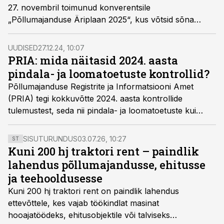
27. novembril toimunud konverentsile
„Põllumajanduse Äriplaan 2025“, kus võtsid sõna
sektori arvamusliidrid, kes rääkisid oma nägemusest
sektori tulevikule, peamistest murekohtadest ning oma
UUDISED
27.12.24, 10:07
ettevõtte põhjal järgmise aasta plaanidest.
PRIA: mida näitasid 2024. aasta
pindala- ja loomatoetuste kontrollid?
Põllumajanduse Registrite ja Informatsiooni Amet
(PRIA) tegi kokkuvõtte 2024. aasta kontrollide
tulemustest, seda nii pindala- ja loomatoetuste kui
tingimuslikkuse nõuete täitmisel.
SISUTURUNDUS
03.07.26, 10:27
ST
Kuni 200 hj traktori rent – paindlik
lahendus põllumajandusse, ehitusse
ja teehooldusesse
Kuni 200 hj traktori rent
on paindlik lahendus
ettevõttele, kes vajab töökindlat masinat
hooajatöödeks, ehitusobjektile või talviseks