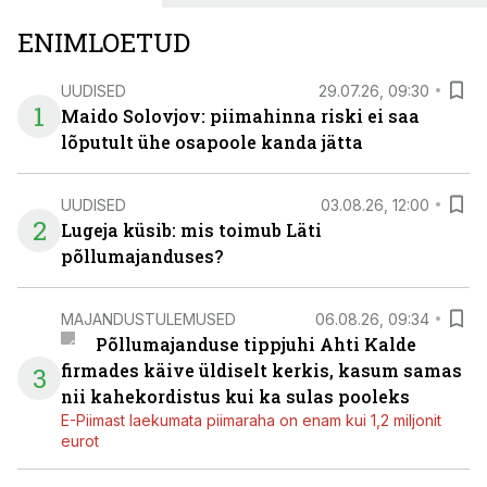
ENIMLOETUD
UUDISED
29.07.26, 09:30
1
Maido Solovjov: piimahinna riski ei saa
lõputult ühe osapoole kanda jätta
UUDISED
03.08.26, 12:00
2
Lugeja küsib: mis toimub Läti
põllumajanduses?
MAJANDUSTULEMUSED
06.08.26, 09:34
Põllumajanduse tippjuhi Ahti Kalde
firmades käive üldiselt kerkis, kasum samas
3
nii kahekordistus kui ka sulas pooleks
E-Piimast laekumata piimaraha on enam kui 1,2 miljonit
eurot