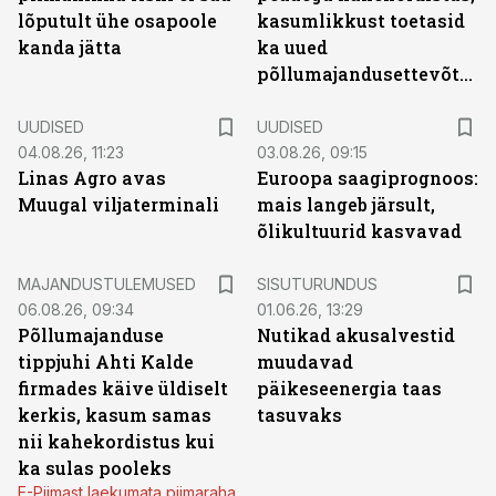
lõputult ühe osapoole
kasumlikkust toetasid
kanda jätta
ka uued
põllumajandusettevõtted
UUDISED
UUDISED
04.08.26, 11:23
03.08.26, 09:15
Linas Agro avas
Euroopa saagiprognoos:
Muugal viljaterminali
mais langeb järsult,
õlikultuurid kasvavad
ST
MAJANDUSTULEMUSED
SISUTURUNDUS
06.08.26, 09:34
01.06.26, 13:29
Põllumajanduse
Nutikad akusalvestid
tippjuhi Ahti Kalde
muudavad
firmades käive üldiselt
päikeseenergia taas
kerkis, kasum samas
tasuvaks
nii kahekordistus kui
ka sulas pooleks
E-Piimast laekumata piimaraha