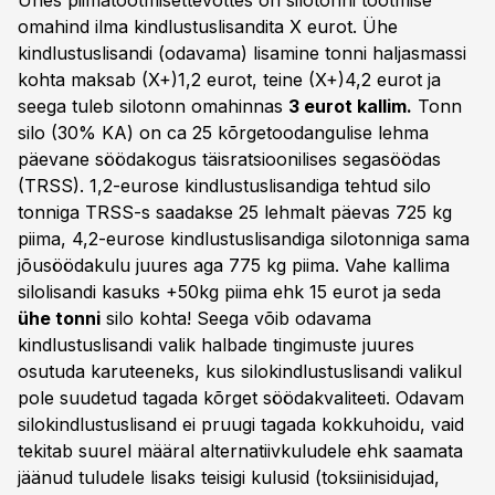
Ühes piimatootmisettevõttes on silotonni tootmise
omahind ilma kindlustuslisandita X eurot. Ühe
kindlustuslisandi (odavama) lisamine tonni haljasmassi
kohta maksab (X+)1,2 eurot, teine (X+)4,2 eurot ja
seega tuleb silotonn omahinnas
3 eurot kallim.
Tonn
silo (30% KA) on ca 25 kõrgetoodangulise lehma
päevane söödakogus täisratsioonilises segasöödas
(TRSS). 1,2-eurose kindlustuslisandiga tehtud silo
tonniga TRSS-s saadakse 25 lehmalt päevas 725 kg
piima, 4,2-eurose kindlustuslisandiga silotonniga sama
jõusöödakulu juures aga 775 kg piima. Vahe kallima
silolisandi kasuks +50kg piima ehk 15 eurot ja seda
ühe tonni
silo kohta! Seega võib odavama
kindlustuslisandi valik halbade tingimuste juures
osutuda karuteeneks, kus silokindlustuslisandi valikul
pole suudetud tagada kõrget söödakvaliteeti. Odavam
silokindlustuslisand ei pruugi tagada kokkuhoidu, vaid
tekitab suurel määral alternatiivkuludele ehk saamata
jäänud tuludele lisaks teisigi kulusid (toksiinisidujad,