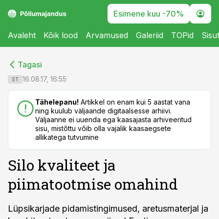
Esimene kuu -70%
Avaleht
Kõik lood
Arvamused
Galeriid
TOPid
Sisu
cebook
cebook
Tagasi
Twitter)
Twitter)
16.08.17, 16:55
ST
kedIn
kedIn
Tähelepanu!
Artikkel on enam kui 5 aastat vana
ning kuulub väljaande digitaalsesse arhiivi.
ail
ail
Väljaanne ei uuenda ega kaasajasta arhiveeritud
sisu, mistõttu võib olla vajalik kaasaegsete
k
k
allikatega tutvumine
Silo kvaliteet ja
piimatootmise omahind
Lüpsikarjade pidamistingimused, aretusmaterjal ja