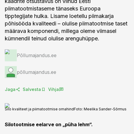
kaadrite otsustavus on viinud Eesti
piimatootmistaseme tänaseks Euroopa
tipptegijate hulka. Lisame loetellu piimakarja
põhisööda kvaliteedi – olulise piimatootmise taset
määrava komponendi, millega oleme viimasel
kümnendil teinud olulise arenguhüppe.
Põllumajandus.ee
põllumajandus.ee
Jaga
Salvesta
Vihja
Silo kvaliteet ja piimatootmise omahind
Foto:
Meelika Sander-Sõrmus
Silotootmise eelarve on „püha lehm“.