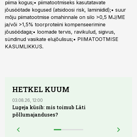
piima kogus;• piimatootmiseks kasutatavate
jõusöötade kogused (atsidoosi risk, laminiidid);• suur
mõju piimatootmise omahinnale on silo >0,5 MJ/ME
ja/või >1,5% toorproteiini kompenseerimine
jõusöödaga;• loomade tervis, ravikulud, sigivus,
sündinud vasikate elujõulisus;• PIIMATOOTMISE
KASUMLIKKUS.
HETKEL KUUM
03.08.26, 12:00
29.07
Lugeja küsib: mis toimub Läti
Maid
põllumajanduses?
lõpu