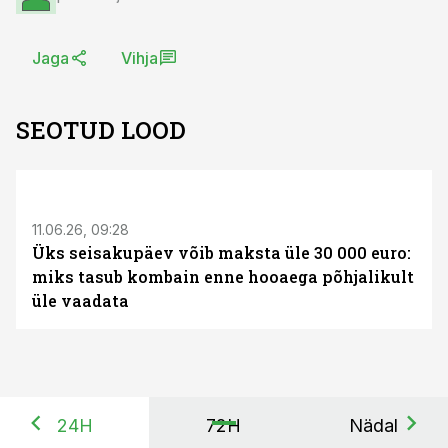
Jaga
Vihja
SEOTUD LOOD
ST
11.06.26, 09:28
Üks seisakupäev võib maksta üle 30 000 euro:
miks tasub kombain enne hooaega põhjalikult
üle vaadata
24H
72H
Nädal