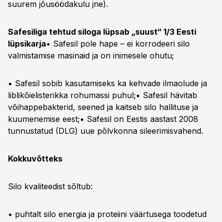
suurem jõusöödakulu jne).
Safesiliga tehtud siloga lüpsab „suust“ 1/3 Eesti
lüpsikarja
• Safesil pole hape – ei korrodeeri silo
valmistamise masinaid ja on inimesele ohutu;
• Safesil sobib kasutamiseks ka kehvade ilmaolude ja
liblikõielisterikka rohumassi puhul;• Safesil hävitab
võihappebakterid, seened ja kaitseb silo hallituse ja
kuumenemise eest;• Safesil on Eestis aastast 2008
tunnustatud (DLG) uue põlvkonna sileerimisvahend.
Kokkuvõtteks
Silo kvaliteedist sõltub:
• puhtalt silo energia ja proteiini väärtusega toodetud