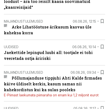
loodust – ära too reisilt kaasa soovimatuid
„kaasreisijaid“
MAJANDUSTULEMUSED
06.08.26, 12:15
Arke Lihatööstuse ärikasum kasvas üle
kaheksa korra
UUDISED
06.08.26, 10:14
Jaekettide lepingud luubi all: tootjale ei tohi
veeretada ostja äririski
MAJANDUSTULEMUSED
06.08.26, 09:34
Põllumajanduse tippjuhi Ahti Kalde firmades
käive üldiselt kerkis, kasum samas nii
kahekordistus kui ka sulas pooleks
E-Piimast laekumata piimaraha on enam kui 1,2 miljonit eurot
UUDISED
05.08.26, 11:17