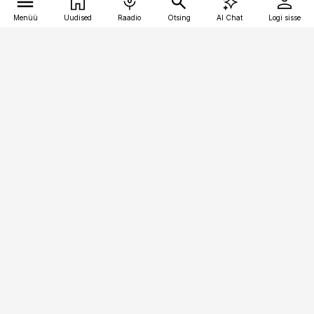
Menüü
Uudised
Raadio
Otsing
AI Chat
Logi sisse
Vana-Lõuna 39/1, 19094 Tallinn
(+372) 667 0111
pollumajandus@pollumajandus.ee
Telli
Reklaam
Firmast
Sisu kasutamisõigused
Ajakirjaniku
eetikakoodeks
Üldtingimused
Privaatsustingimused
Küpsiste poliitika
KKK
Eesti Meediaettevõtete
Eelistuste haldamine
Liit