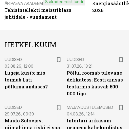
8 akadeemilist tundi
Energiasäästli
ÄRIPÄEVA AKADEEMIA
Tehisintellekti meistriklass
2026
juhtidele - vundament
HETKEL KUUM
UUDISED
UUDISED
03.08.26, 12:00
31.07.26, 13:21
Lugeja küsib: mis
Põllul roomab tulevane
toimub Läti
delikatess: Eesti ainsas
põllumajanduses?
teofarmis kasvab 600
000 tigu
UUDISED
MAJANDUSTULEMUSED
29.07.26, 09:30
04.08.26, 12:14
Maido Solovjov:
Infortari ärikasum
piimahinna riski ei saa
peaaegu kahekordistus,