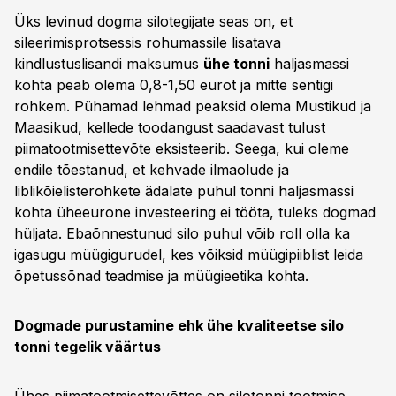
Üks levinud dogma silotegijate seas on, et
sileerimisprotsessis rohumassile lisatava
kindlustuslisandi maksumus
ühe tonni
haljasmassi
kohta peab olema 0,8-1,50 eurot ja mitte sentigi
rohkem. Pühamad lehmad peaksid olema Mustikud ja
Maasikud, kellede toodangust saadavast tulust
piimatootmisettevõte eksisteerib. Seega, kui oleme
endile tõestanud, et kehvade ilmaolude ja
liblikõielisterohkete ädalate puhul tonni haljasmassi
kohta üheeurone investeering ei tööta, tuleks dogmad
hüljata. Ebaõnnestunud silo puhul võib roll olla ka
igasugu müügigurudel, kes võiksid müügipiiblist leida
õpetussõnad teadmise ja müügieetika kohta.
Dogmade purustamine ehk ühe kvaliteetse silo
tonni tegelik väärtus