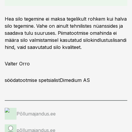
Hea silo tegemine ei maksa tegelikult rohkem kui halva
silo tegemine. Vahe on ainult tehnilistes nüanssides ja
saadava tulu suuruses. Piimatootmise omahinda ei
määra silo valmistamisel kasutatud silokindlustuslisandi
hind, vaid saavutatud silo kvaliteet.
Valter Orro
söödatootmise spetsialistDimedium AS
Põllumajandus.ee
põllumajandus.ee