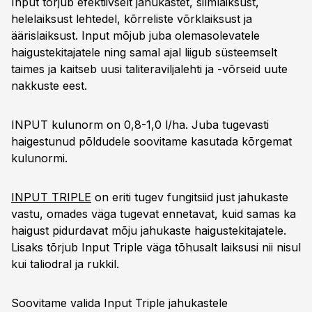
Input tõrjub efektiivselt jahukastet, silmlaiksust,
helelaiksust lehtedel, kõrreliste võrklaiksust ja
äärislaiksust. Input mõjub juba olemasolevatele
haigustekitajatele ning samal ajal liigub süsteemselt
taimes ja kaitseb uusi taliteraviljalehti ja -võrseid uute
nakkuste eest.
INPUT kulunorm on 0,8-1,0 l/ha. Juba tugevasti
haigestunud põldudele soovitame kasutada kõrgemat
kulunormi.
INPUT TRIPLE
on eriti tugev fungitsiid just jahukaste
vastu, omades väga tugevat ennetavat, kuid samas ka
haigust pidurdavat mõju jahukaste haigustekitajatele.
Lisaks tõrjub Input Triple väga tõhusalt laiksusi nii nisul
kui taliodral ja rukkil.
Soovitame valida Input Triple jahukastele