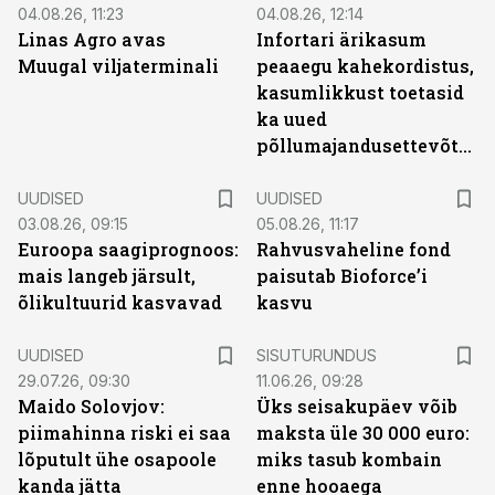
04.08.26, 11:23
04.08.26, 12:14
Linas Agro avas
Infortari ärikasum
Muugal viljaterminali
peaaegu kahekordistus,
kasumlikkust toetasid
ka uued
põllumajandusettevõtted
UUDISED
UUDISED
03.08.26, 09:15
05.08.26, 11:17
Euroopa saagiprognoos:
Rahvusvaheline fond
mais langeb järsult,
paisutab Bioforce’i
õlikultuurid kasvavad
kasvu
ST
UUDISED
SISUTURUNDUS
29.07.26, 09:30
11.06.26, 09:28
Maido Solovjov:
Üks seisakupäev võib
piimahinna riski ei saa
maksta üle 30 000 euro:
lõputult ühe osapoole
miks tasub kombain
kanda jätta
enne hooaega