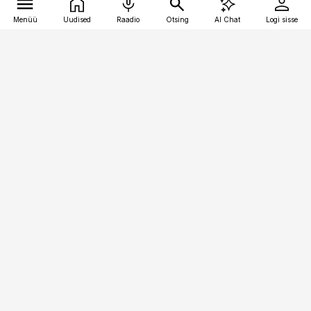
Menüü
Uudised
Raadio
Otsing
AI Chat
Logi sisse
Vana-Lõuna 39/1, 19094 Tallinn
(+372) 667 0111
pollumajandus@pollumajandus.ee
Telli
Reklaam
Firmast
Sisu kasutamisõigused
Ajakirjaniku
eetikakoodeks
Üldtingimused
Privaatsustingimused
Küpsiste poliitika
KKK
Eesti Meediaettevõtete
Eelistuste haldamine
Liit