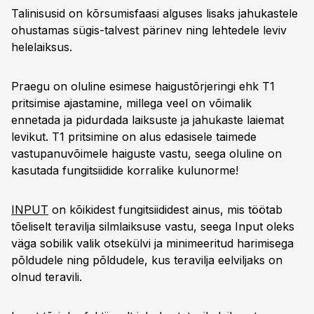
Talinisusid on kõrsumisfaasi alguses lisaks jahukastele
ohustamas sügis-talvest pärinev ning lehtedele leviv
helelaiksus.
Praegu on oluline esimese haigustõrjeringi ehk T1
pritsimise ajastamine, millega veel on võimalik
ennetada ja pidurdada laiksuste ja jahukaste laiemat
levikut. T1 pritsimine on alus edasisele taimede
vastupanuvõimele haiguste vastu, seega oluline on
kasutada fungitsiidide korralike kulunorme!
INPUT
on kõikidest fungitsiididest ainus, mis töötab
tõeliselt teravilja silmlaiksuse vastu, seega Input oleks
väga sobilik valik otsekülvi ja minimeeritud harimisega
põldudele ning põldudele, kus teravilja eelviljaks on
olnud teravili.