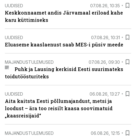
UUDISED
07.08.26, 10:35
Keskkonnaamet andis Järvamaal eriload kahe
karu küttimiseks
UUDISED
07.08.26, 10:31
Eluaseme kaaslaenust saab MES-i püsiv meede
MAJANDUSTULEMUSED
07.08.26, 09:30
Puhk ja Lausing kerkisid Eesti suurimateks
toidutöösturiteks
UUDISED
06.08.26, 13:27
Aita kaitsta Eesti põllumajandust, metsi ja
loodust – ära too reisilt kaasa soovimatuid
„kaasreisijaid“
MAJANDUSTULEMUSED
06.08.26, 12:15