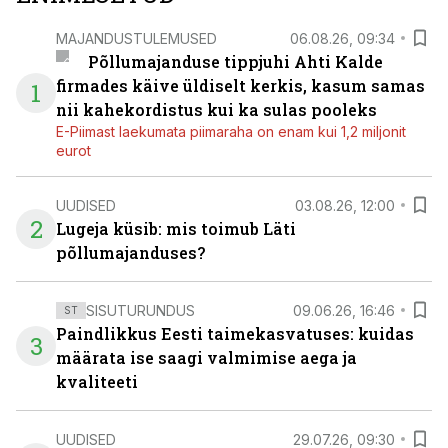
MAJANDUSTULEMUSED
06.08.26, 09:34
Põllumajanduse tippjuhi Ahti Kalde
firmades käive üldiselt kerkis, kasum samas
1
nii kahekordistus kui ka sulas pooleks
E-Piimast laekumata piimaraha on enam kui 1,2 miljonit
eurot
UUDISED
03.08.26, 12:00
2
Lugeja küsib: mis toimub Läti
põllumajanduses?
SISUTURUNDUS
09.06.26, 16:46
ST
Paindlikkus Eesti taimekasvatuses: kuidas
3
määrata ise saagi valmimise aega ja
kvaliteeti
UUDISED
29.07.26, 09:30