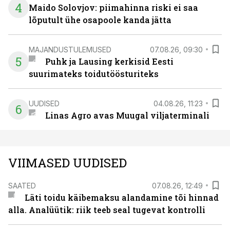
4
Maido Solovjov: piimahinna riski ei saa
lõputult ühe osapoole kanda jätta
MAJANDUSTULEMUSED
07.08.26, 09:30
5
Puhk ja Lausing kerkisid Eesti
suurimateks toidutöösturiteks
UUDISED
04.08.26, 11:23
6
Linas Agro avas Muugal viljaterminali
VIIMASED UUDISED
SAATED
07.08.26, 12:49
Läti toidu käibemaksu alandamine tõi hinnad
alla. Analüütik: riik teeb seal tugevat kontrolli