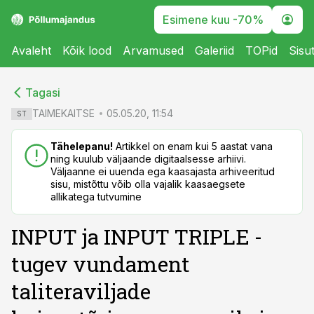
Esimene kuu -70%
Avaleht
Kõik lood
Arvamused
Galeriid
TOPid
Sisu
cebook
cebook
Tagasi
Twitter)
Twitter)
TAIMEKAITSE
05.05.20, 11:54
ST
kedIn
kedIn
Tähelepanu!
Artikkel on enam kui 5 aastat vana
ning kuulub väljaande digitaalsesse arhiivi.
ail
ail
Väljaanne ei uuenda ega kaasajasta arhiveeritud
sisu, mistõttu võib olla vajalik kaasaegsete
k
k
allikatega tutvumine
INPUT ja INPUT TRIPLE -
tugev vundament
taliteraviljade