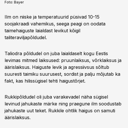
Foto:
Bayer
Ilm on niiske ja temperatuurid püsivad 10-15
soojakraadi vahemikus, seega peagi on oodata
taimehaiguste laialdast levikut kõigil
taliteraviljapõldudel.
Taliodra põldudel on juba laialdaselt kogu Eestis
levimas mitmed laiksused: pruunlaiksus, võrklaiksus ja
äärislaiksus. Haiguste levik ja agressiivsus sõltub
suuresti taimiku suurusest, sordist ja palju mõjutab ka
fakt, kas hilissügisel tehti haigustõrjet.
Rukkipõldudel oli juba varakevadel näha sügisel
levinud jahukaste märke ning praegune ilm soodustab
jahukaste uut teket. Rukkile ohtlik haigus on samuti
äärislaiksus.