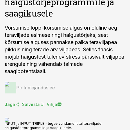
haigustõrjeprogrammile ja
saagikusele
Võrsumise lõpp-kõrsumise algus on oluline aeg
teraviljade esimese ringi haigustõrjeks, sest
kõrsumise alguses pannakse paika teraviljapea
pikkus ning terade arv viljapeas. Selles faasis
mõjub haigustest tulenev stress pärssivalt viljapea
arengule ning vähendab taimede
saagipotentsiaali.
Põllumajandus.ee
Jaga
Salvesta
Vihja
INPUT ja INPUT TRIPLE - tugev vundament taliteraviljade
haigustõrjeprogrammile ja saagikusele.