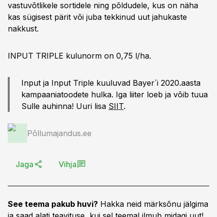
vastuvõtlikele sortidele ning põldudele, kus on näha
kas sügisest pärit või juba tekkinud uut jahukaste
nakkust.
INPUT TRIPLE kulunorm on 0,75 l/ha.
Input ja Input Triple kuuluvad Bayer´i 2020.aasta
kampaaniatoodete hulka. Iga liiter loeb ja võib tuua
Sulle auhinna! Uuri lisa
SIIT
.
Põllumajandus.ee
Jaga
Vihja
See teema pakub huvi?
Hakka neid märksõnu jälgima
ja saad alati teavituse, kui sel teemal ilmub midagi uut!