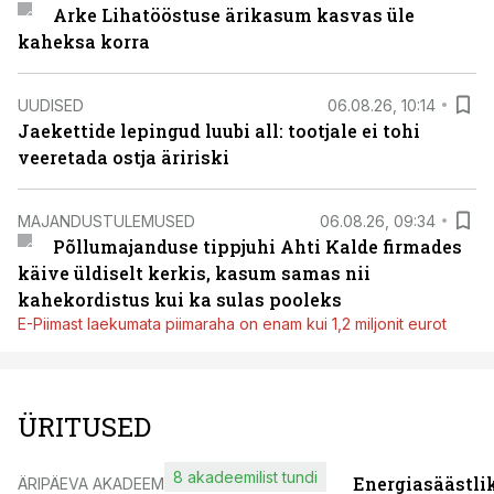
Arke Lihatööstuse ärikasum kasvas üle
kaheksa korra
UUDISED
06.08.26, 10:14
Jaekettide lepingud luubi all: tootjale ei tohi
veeretada ostja äririski
MAJANDUSTULEMUSED
06.08.26, 09:34
Põllumajanduse tippjuhi Ahti Kalde firmades
käive üldiselt kerkis, kasum samas nii
kahekordistus kui ka sulas pooleks
E-Piimast laekumata piimaraha on enam kui 1,2 miljonit eurot
ÜRITUSED
8 akadeemilist tundi
Energiasäästli
ÄRIPÄEVA AKADEEMIA