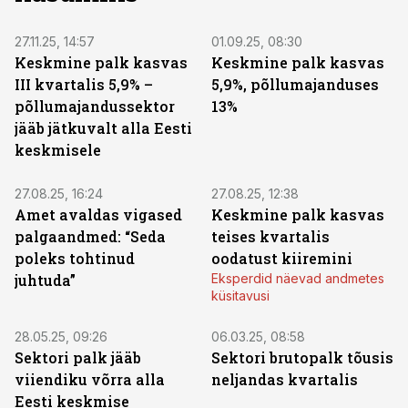
27.11.25, 14:57
01.09.25, 08:30
Keskmine palk kasvas
Keskmine palk kasvas
III kvartalis 5,9% –
5,9%, põllumajanduses
põllumajandussektor
13%
jääb jätkuvalt alla Eesti
keskmisele
27.08.25, 16:24
27.08.25, 12:38
Amet avaldas vigased
Keskmine palk kasvas
palgaandmed: “Seda
teises kvartalis
poleks tohtinud
oodatust kiiremini
juhtuda”
Eksperdid näevad andmetes
küsitavusi
28.05.25, 09:26
06.03.25, 08:58
Sektori palk jääb
Sektori brutopalk tõusis
viiendiku võrra alla
neljandas kvartalis
Eesti keskmise