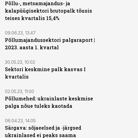
Põllu-, metsamajandus- ja
kalapüügisektori brutopalk tõusis
teises kvartalis 15,4%
09.06.23, 13:47
Põllumajandussektori palgaraport |
2023. aasta 1. kvartal
30.05.23, 10:02
Sektori keskmine palk kasvas I
kvartalis
02.05.23, 11:00
Põllumehed: ukrainlaste keskmise
palga nõue tuleks kaotada
06.04.23, 14:05
Särgava: sõjaeelsed ja -järgsed
ukrainlased ei peaks saama