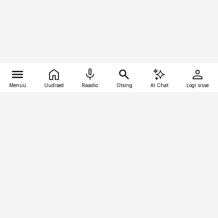
Menüü
Uudised
Raadio
Otsing
AI Chat
Logi sisse
Vana-Lõuna 39/1, 19094 Tallinn
(+372) 667 0111
pollumajandus@pollumajandus.ee
Telli
Reklaam
Firmast