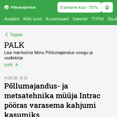
Esimene kuu -70%
Avaleht
Kõik lood
Arvamused
Galeriid
TOPid
Sisu
Tagasi
PALK
Lisa märksõna Minu Põllumajandus voogu ja
uudiskirja
palk
11.06.26, 15:13
Põllumajandus- ja
metsatehnika müüja Intrac
pööras varasema kahjumi
kasumiks