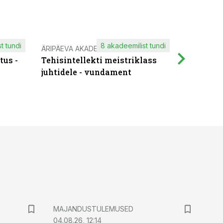
t tundi
8 akadeemilist tundi
ÄRIPÄEVA AKADEEMIA
IT KOOLIT
tus -
Tehisintellekti meistriklass
Muutuste
juhtidele - vundament
praktilis
MAJANDUSTULEMUSED
04.08.26, 12:14