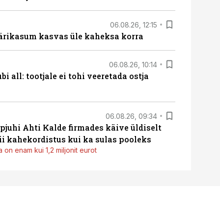
06.08.26, 12:15
ärikasum kasvas üle kaheksa korra
06.08.26, 10:14
i all: tootjale ei tohi veeretada ostja
06.08.26, 09:34
pjuhi Ahti Kalde firmades käive üldiselt
i kahekordistus kui ka sulas pooleks
 on enam kui 1,2 miljonit eurot