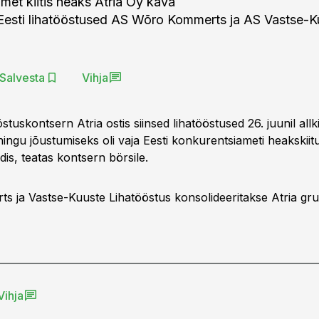
met kiitis heaks Atria Oy kava
Eesti lihatööstused AS Wõro Kommerts ja AS Vastse-K
Salvesta
Vihja
tuskontsern Atria ostis siinsed lihatööstused 26. juunil allk
ingu jõustumiseks oli vaja Eesti konkurentsiameti heakskiitu
ndis, teatas kontsern börsile.
 ja Vastse-Kuuste Lihatööstus konsolideeritakse Atria grup
Vihja