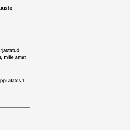
uuste
irjastatud
, mille amet
pi alates 1.