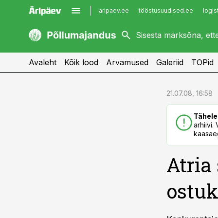
aripaev.ee
tööstusuudised.ee
logis
kaubandus.ee
imelineajalugu.ee
kinnisvarauudised.ee
imelineteadus.ee
Avaleht
Kõik lood
Arvamused
Galeriid
TOPid
cebook
cebook
21.07.08, 16:58
Twitter)
Twitter)
Tähele
kedIn
kedIn
arhiivi
kaasaeg
ail
ail
Atria
k
k
ostuk