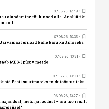
07.08.26, 12:49
ksu alandamine tõi hinnad alla. Analüütik:
ontrolli
07.08.26, 10:35
ärvamaal eriload kahe karu küttimiseks
07.08.26, 10:31
saab MES-i püsiv meede
07.08.26, 09:30
rkisid Eesti suurimateks toidutöösturiteks
06.08.26, 13:27
majandust, metsi ja loodust – ära too reisilt
sreisijaid“