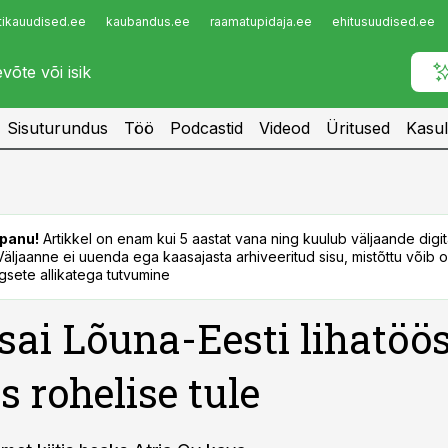
tikauudised.ee
kaubandus.ee
raamatupidaja.ee
ehitusuudised.ee
Infopank
Radar
Sisuturundus
Töö
Podcastid
Videod
Üritused
Kasul
panu!
Artikkel on enam kui 5 aastat vana ning kuulub väljaande digi
. Väljaanne ei uuenda ega kaasajasta arhiveeritud sisu, mistõttu võib ol
sete allikatega tutvumine
 sai Lõuna-Eesti lihatöö
s rohelise tule