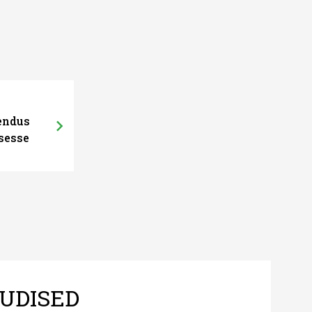
hendus
sesse
UDISED