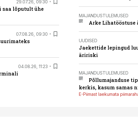
29.07.26, 09:30
 saa lõputult ühe
MAJANDUSTULEMUSED
Arke Lihatööstuse 
07.08.26, 09:30
UUDISED
 suurimateks
Jaekettide lepingud luub
äririski
04.08.26, 11:23
MAJANDUSTULEMUSED
rminali
Põllumajanduse tip
kerkis, kasum samas ni
E-Piimast laekumata piimaraha