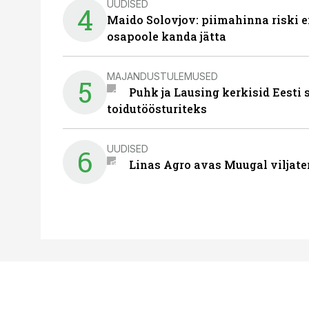
UUDISED
4
Maido Solovjov: piimahinna riski ei
osapoole kanda jätta
MAJANDUSTULEMUSED
5
Puhk ja Lausing kerkisid Eesti
toidutöösturiteks
UUDISED
6
Linas Agro avas Muugal viljate