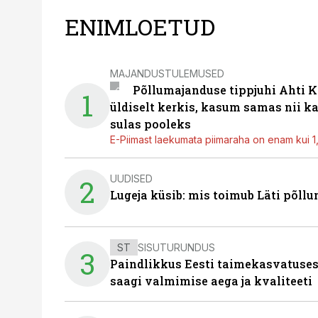
ENIMLOETUD
MAJANDUSTULEMUSED
Põllumajanduse tippjuhi Ahti K
1
üldiselt kerkis, kasum samas nii k
sulas pooleks
E-Piimast laekumata piimaraha on enam kui 1,2
UUDISED
2
Lugeja küsib: mis toimub Läti põll
ST
SISUTURUNDUS
3
Paindlikkus Eesti taimekasvatuses
saagi valmimise aega ja kvaliteeti