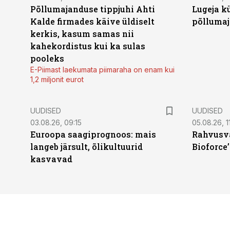
Põllumajanduse tippjuhi Ahti
Lugeja kü
Kalde firmades käive üldiselt
põllumaj
kerkis, kasum samas nii
kahekordistus kui ka sulas
pooleks
E-Piimast laekumata piimaraha on enam kui
1,2 miljonit eurot
UUDISED
UUDISED
03.08.26, 09:15
05.08.26, 11
Euroopa saagiprognoos: mais
Rahvusva
langeb järsult, õlikultuurid
Bioforce
kasvavad