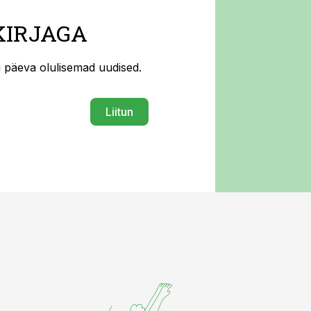
KIRJAGA
ti päeva olulisemad uudised.
Liitun