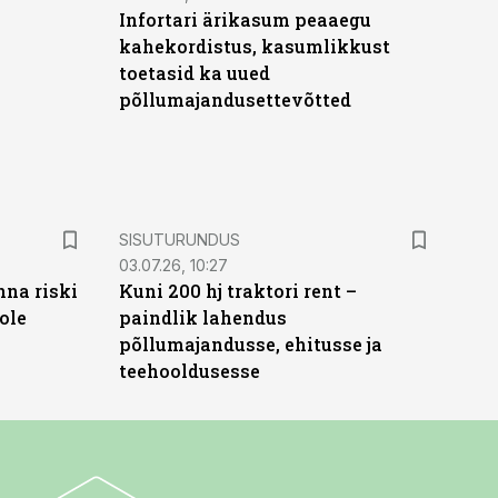
Infortari ärikasum peaaegu
kahekordistus, kasumlikkust
toetasid ka uued
põllumajandusettevõtted
ST
SISUTURUNDUS
03.07.26, 10:27
nna riski
Kuni 200 hj traktori rent –
ole
paindlik lahendus
põllumajandusse, ehitusse ja
teehooldusesse