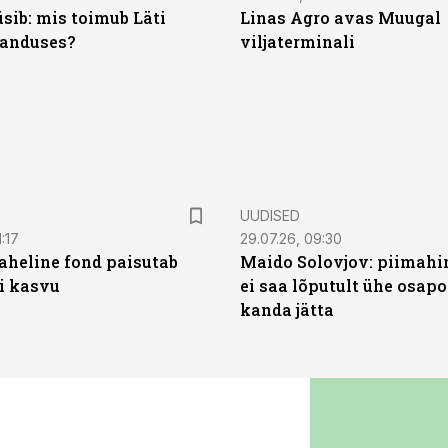
sib: mis toimub Läti
Linas Agro avas Muugal
anduses?
viljaterminali
UUDISED
:17
29.07.26, 09:30
heline fond paisutab
Maido Solovjov: piimahi
’i kasvu
ei saa lõputult ühe osapo
kanda jätta