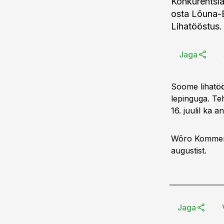
Konkurentsia
osta Lõuna-
Lihatööstus.
Jaga
Soome lihatöös
lepinguga. Teh
16. juulil ka a
Wõro Kommerts
augustist.
Jaga