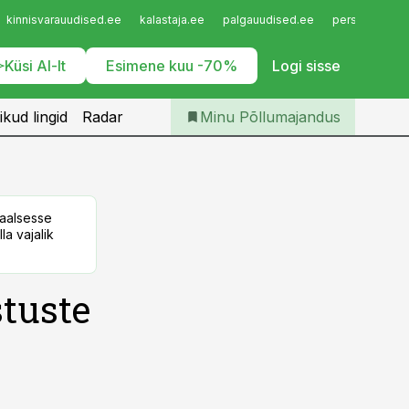
Iseteenindus
kinnisvarauudised.ee
kalastaja.ee
palgauudised.ee
personaliuudi
Telli Põllumajandus
Küsi AI-lt
Esimene kuu -70%
Logi sisse
ikud lingid
Radar
Minu Põllumajandus
taalsesse
la vajalik
stuste