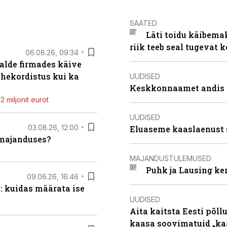
SAATED
Läti toidu käibema
riik teeb seal tugevat k
06.08.26, 09:34
alde firmades käive
ahekordistus kui ka
UUDISED
Keskkonnaamet andis J
 miljonit eurot
UUDISED
03.08.26, 12:00
Eluaseme kaaslaenust 
umajanduses?
MAJANDUSTULEMUSED
Puhk ja Lausing ke
09.06.26, 16:46
: kuidas määrata ise
UUDISED
Aita kaitsta Eesti põllu
kaasa soovimatuid „kaa