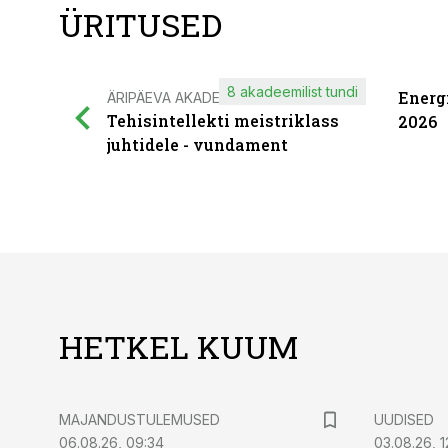
ÜRITUSED
8 akadeemilist tundi
Energ
ÄRIPÄEVA AKADEEMIA
Tehisintellekti meistriklass
2026
juhtidele - vundament
HETKEL KUUM
MAJANDUSTULEMUSED
UUDISED
06.08.26, 09:34
03.08.26, 1