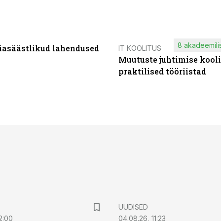
8 akadeemilis
iasäästlikud lahendused
IT KOOLITUS
Muutuste juhtimise kooli
praktilised tööriistad
UUDISED
2:00
04.08.26, 11:23