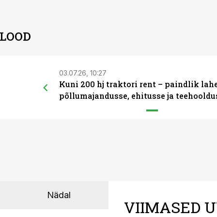
 LOOD
03.07.26, 10:27
Kuni 200 hj traktori rent – paindlik la
põllumajandusse, ehitusse ja teehooldu
Nädal
VIIMASED U