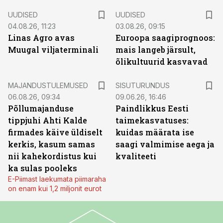
UUDISED
UUDISED
04.08.26, 11:23
03.08.26, 09:15
Linas Agro avas
Euroopa saagiprognoos:
Muugal viljaterminali
mais langeb järsult,
õlikultuurid kasvavad
ST
MAJANDUSTULEMUSED
SISUTURUNDUS
06.08.26, 09:34
09.06.26, 16:46
Põllumajanduse
Paindlikkus Eesti
tippjuhi Ahti Kalde
taimekasvatuses:
firmades käive üldiselt
kuidas määrata ise
kerkis, kasum samas
saagi valmimise aega ja
nii kahekordistus kui
kvaliteeti
ka sulas pooleks
E-Piimast laekumata piimaraha
on enam kui 1,2 miljonit eurot