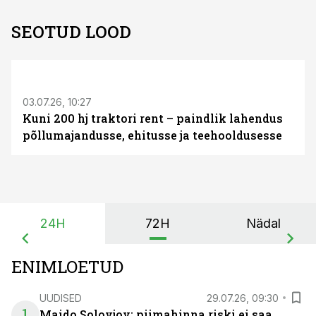
SEOTUD LOOD
ST
03.07.26, 10:27
Kuni 200 hj traktori rent – paindlik lahendus
põllumajandusse, ehitusse ja teehooldusesse
24H
72H
Nädal
ENIMLOETUD
UUDISED
29.07.26, 09:30
1
Maido Solovjov: piimahinna riski ei saa