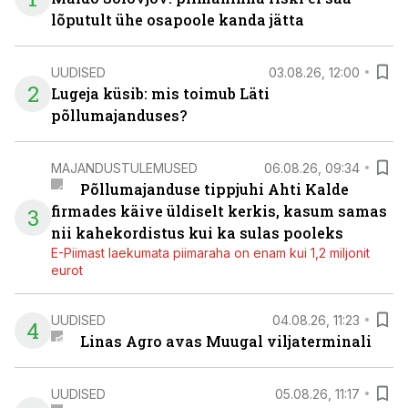
lõputult ühe osapoole kanda jätta
UUDISED
03.08.26, 12:00
2
Lugeja küsib: mis toimub Läti
põllumajanduses?
MAJANDUSTULEMUSED
06.08.26, 09:34
Põllumajanduse tippjuhi Ahti Kalde
firmades käive üldiselt kerkis, kasum samas
3
nii kahekordistus kui ka sulas pooleks
E-Piimast laekumata piimaraha on enam kui 1,2 miljonit
eurot
UUDISED
04.08.26, 11:23
4
Linas Agro avas Muugal viljaterminali
UUDISED
05.08.26, 11:17