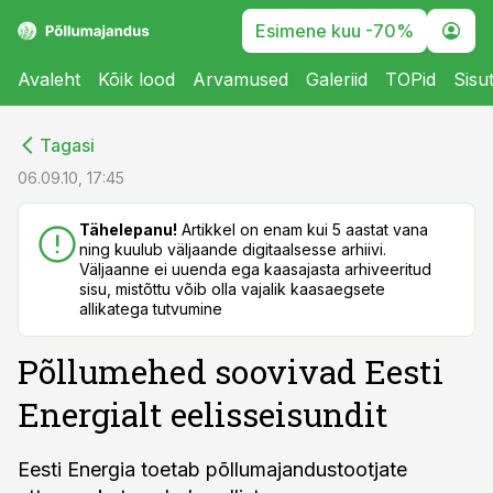
Esimene kuu -70%
Avaleht
Kõik lood
Arvamused
Galeriid
TOPid
Sisu
cebook
cebook
Tagasi
Twitter)
Twitter)
06.09.10, 17:45
kedIn
kedIn
Tähelepanu!
Artikkel on enam kui 5 aastat vana
ning kuulub väljaande digitaalsesse arhiivi.
ail
ail
Väljaanne ei uuenda ega kaasajasta arhiveeritud
sisu, mistõttu võib olla vajalik kaasaegsete
k
k
allikatega tutvumine
Põllumehed soovivad Eesti
Energialt eelisseisundit
Eesti Energia toetab põllumajandustootjate