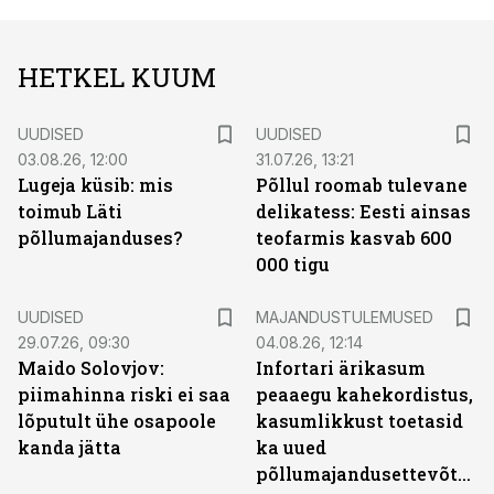
HETKEL KUUM
UUDISED
UUDISED
03.08.26, 12:00
31.07.26, 13:21
Lugeja küsib: mis
Põllul roomab tulevane
toimub Läti
delikatess: Eesti ainsas
põllumajanduses?
teofarmis kasvab 600
000 tigu
UUDISED
MAJANDUSTULEMUSED
29.07.26, 09:30
04.08.26, 12:14
Maido Solovjov:
Infortari ärikasum
piimahinna riski ei saa
peaaegu kahekordistus,
lõputult ühe osapoole
kasumlikkust toetasid
kanda jätta
ka uued
põllumajandusettevõtted