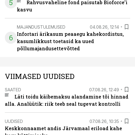
5
Rahvusvaheline fond paisutab Bioforce’i
kasvu
MAJANDUSTULEMUSED
04.08.26, 12:14
Infortari ärikasum peaaegu kahekordistus,
6
kasumlikkust toetasid ka uued
põllumajandusettevõtted
VIIMASED UUDISED
SAATED
07.08.26, 12:49
Läti toidu käibemaksu alandamine tõi hinnad
alla. Analüütik: riik teeb seal tugevat kontrolli
UUDISED
07.08.26, 10:35
Keskkonnaamet andis Järvamaal eriload kahe