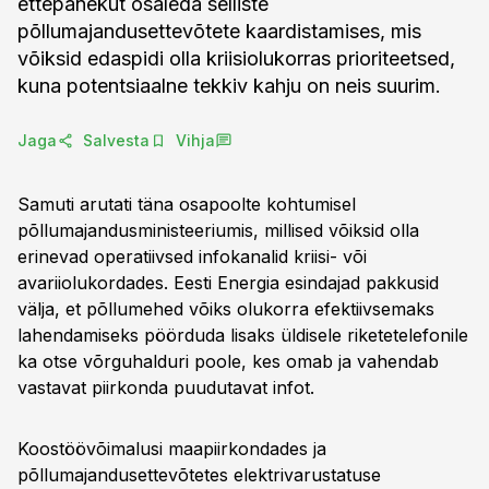
ettepanekut osaleda selliste
põllumajandusettevõtete kaardistamises, mis
võiksid edaspidi olla kriisiolukorras prioriteetsed,
kuna potentsiaalne tekkiv kahju on neis suurim.
Jaga
Salvesta
Vihja
Samuti arutati täna osapoolte kohtumisel
põllumajandusministeeriumis, millised võiksid olla
erinevad operatiivsed infokanalid kriisi- või
avariiolukordades. Eesti Energia esindajad pakkusid
välja, et põllumehed võiks olukorra efektiivsemaks
lahendamiseks pöörduda lisaks üldisele riketetelefonile
ka otse võrguhalduri poole, kes omab ja vahendab
vastavat piirkonda puudutavat infot.
Koostöövõimalusi maapiirkondades ja
põllumajandusettevõtetes elektrivarustatuse