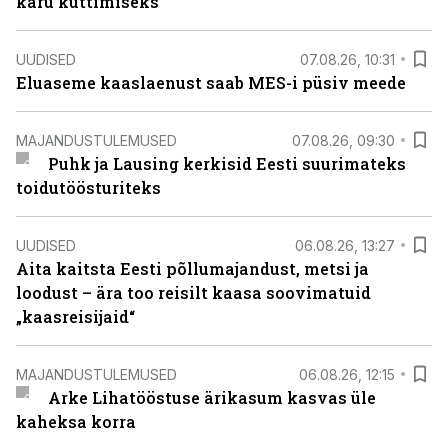
karu küttimiseks
UUDISED
07.08.26, 10:31
Eluaseme kaaslaenust saab MES-i püsiv meede
MAJANDUSTULEMUSED
07.08.26, 09:30
Puhk ja Lausing kerkisid Eesti suurimateks
toidutöösturiteks
UUDISED
06.08.26, 13:27
Aita kaitsta Eesti põllumajandust, metsi ja
loodust – ära too reisilt kaasa soovimatuid
„kaasreisijaid“
MAJANDUSTULEMUSED
06.08.26, 12:15
Arke Lihatööstuse ärikasum kasvas üle
kaheksa korra