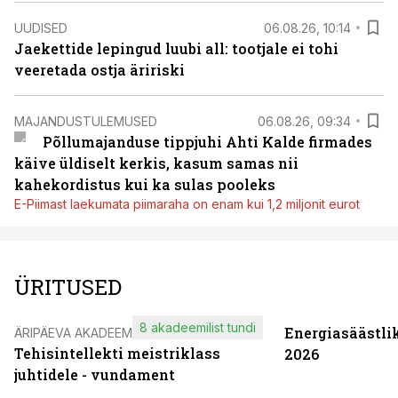
UUDISED
06.08.26, 10:14
Jaekettide lepingud luubi all: tootjale ei tohi
veeretada ostja äririski
MAJANDUSTULEMUSED
06.08.26, 09:34
Põllumajanduse tippjuhi Ahti Kalde firmades
käive üldiselt kerkis, kasum samas nii
kahekordistus kui ka sulas pooleks
E-Piimast laekumata piimaraha on enam kui 1,2 miljonit eurot
ÜRITUSED
8 akadeemilist tundi
Energiasäästli
ÄRIPÄEVA AKADEEMIA
Tehisintellekti meistriklass
2026
juhtidele - vundament