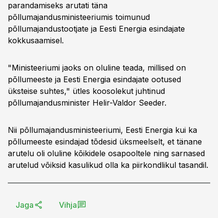
parandamiseks arutati täna
põllumajandusministeeriumis toimunud
põllumajandustootjate ja Eesti Energia esindajate
kokkusaamisel.
"Ministeeriumi jaoks on oluline teada, millised on
põllumeeste ja Eesti Energia esindajate ootused
üksteise suhtes," ütles koosolekut juhtinud
põllumajandusminister Helir-Valdor Seeder.
Nii põllumajandusministeeriumi, Eesti Energia kui ka
põllumeeste esindajad tõdesid üksmeelselt, et tänane
arutelu oli oluline kõikidele osapooltele ning sarnased
arutelud võiksid kasulikud olla ka piirkondlikul tasandil.
Jaga
Vihja