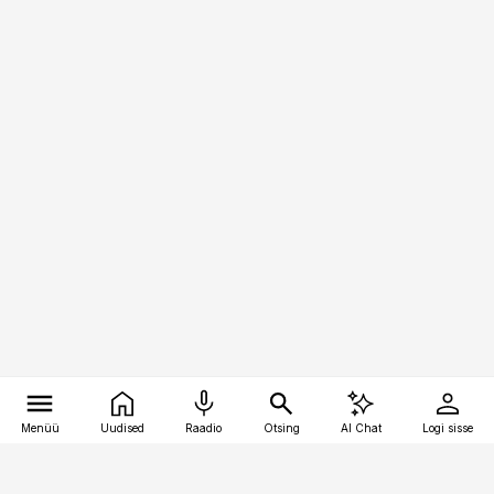
Menüü
Uudised
Raadio
Otsing
AI Chat
Logi sisse