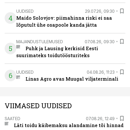
UUDISED
29.07.26, 09:30
4
Maido Solovjov: piimahinna riski ei saa
lõputult ühe osapoole kanda jätta
MAJANDUSTULEMUSED
07.08.26, 09:30
5
Puhk ja Lausing kerkisid Eesti
suurimateks toidutöösturiteks
UUDISED
04.08.26, 11:23
6
Linas Agro avas Muugal viljaterminali
VIIMASED UUDISED
SAATED
07.08.26, 12:49
Läti toidu käibemaksu alandamine tõi hinnad