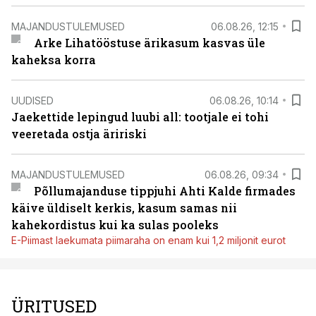
MAJANDUSTULEMUSED
06.08.26, 12:15
Arke Lihatööstuse ärikasum kasvas üle
kaheksa korra
UUDISED
06.08.26, 10:14
Jaekettide lepingud luubi all: tootjale ei tohi
veeretada ostja äririski
MAJANDUSTULEMUSED
06.08.26, 09:34
Põllumajanduse tippjuhi Ahti Kalde firmades
käive üldiselt kerkis, kasum samas nii
kahekordistus kui ka sulas pooleks
E-Piimast laekumata piimaraha on enam kui 1,2 miljonit eurot
ÜRITUSED