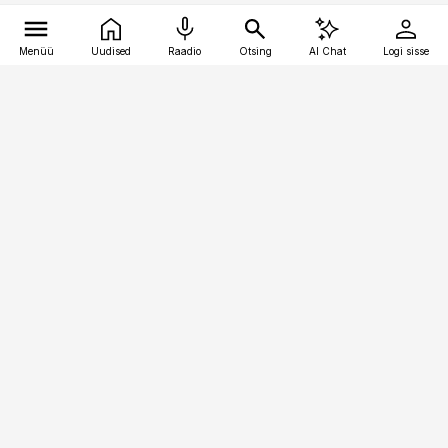
Menüü
Uudised
Raadio
Otsing
AI Chat
Logi sisse
Vana-Lõuna 39/1, 19094 Tallinn
(+372) 667 0111
pollumajandus@pollumajandus.ee
Telli
Reklaam
Firmast
Sisu kasutamisõigused
Ajakirjaniku
eetikakoodeks
Üldtingimused
Privaatsustingimused
Küpsiste poliitika
KKK
Eesti Meediaettevõtete
Eelistuste haldamine