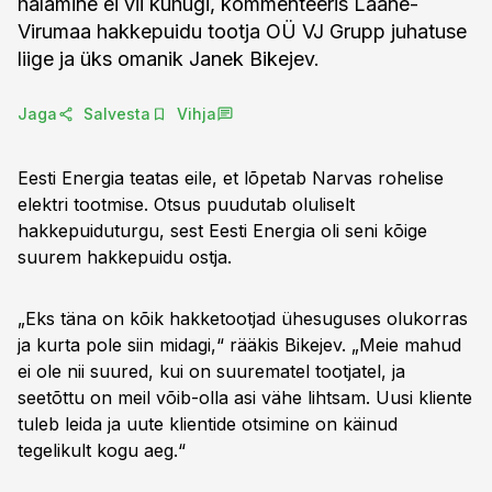
halamine ei vii kuhugi, kommenteeris Lääne-
Virumaa hakkepuidu tootja OÜ VJ Grupp juhatuse
liige ja üks omanik Janek Bikejev.
Jaga
Salvesta
Vihja
Eesti Energia teatas eile, et lõpetab Narvas rohelise
elektri tootmise. Otsus puudutab oluliselt
hakkepuiduturgu, sest Eesti Energia oli seni kõige
suurem hakkepuidu ostja.
„Eks täna on kõik hakketootjad ühesuguses olukorras
ja kurta pole siin midagi,“ rääkis Bikejev. „Meie mahud
ei ole nii suured, kui on suurematel tootjatel, ja
seetõttu on meil võib-olla asi vähe lihtsam. Uusi kliente
tuleb leida ja uute klientide otsimine on käinud
tegelikult kogu aeg.“