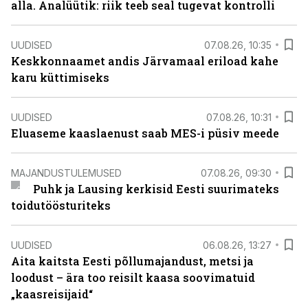
alla. Analüütik: riik teeb seal tugevat kontrolli
UUDISED
07.08.26, 10:35
Keskkonnaamet andis Järvamaal eriload kahe
karu küttimiseks
UUDISED
07.08.26, 10:31
Eluaseme kaaslaenust saab MES-i püsiv meede
MAJANDUSTULEMUSED
07.08.26, 09:30
Puhk ja Lausing kerkisid Eesti suurimateks
toidutöösturiteks
UUDISED
06.08.26, 13:27
Aita kaitsta Eesti põllumajandust, metsi ja
loodust – ära too reisilt kaasa soovimatuid
„kaasreisijaid“