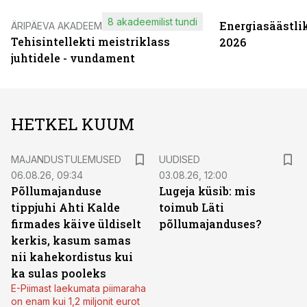
8 akadeemilist tundi
Energiasäästli
ÄRIPÄEVA AKADEEMIA
Tehisintellekti meistriklass
2026
juhtidele - vundament
HETKEL KUUM
MAJANDUSTULEMUSED
UUDISED
06.08.26, 09:34
03.08.26, 12:00
Põllumajanduse
Lugeja küsib: mis
tippjuhi Ahti Kalde
toimub Läti
firmades käive üldiselt
põllumajanduses?
kerkis, kasum samas
nii kahekordistus kui
ka sulas pooleks
E-Piimast laekumata piimaraha
on enam kui 1,2 miljonit eurot