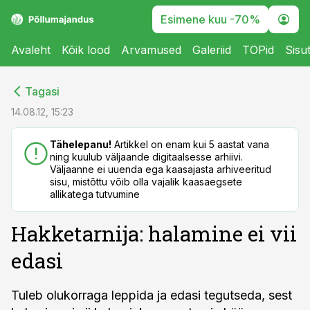
Esimene kuu -70%
Avaleht
Kõik lood
Arvamused
Galeriid
TOPid
Sisu
cebook
cebook
Tagasi
Twitter)
Twitter)
14.08.12, 15:23
kedIn
kedIn
Tähelepanu!
Artikkel on enam kui 5 aastat vana
ning kuulub väljaande digitaalsesse arhiivi.
ail
ail
Väljaanne ei uuenda ega kaasajasta arhiveeritud
sisu, mistõttu võib olla vajalik kaasaegsete
k
k
allikatega tutvumine
Hakketarnija: halamine ei vii
edasi
Tuleb olukorraga leppida ja edasi tegutseda, sest