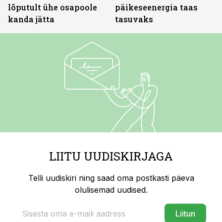
lõputult ühe osapoole
päikeseenergia taas
kanda jätta
tasuvaks
LIITU UUDISKIRJAGA
Telli uudiskiri ning saad oma postkasti päeva
olulisemad uudised.
Liitun