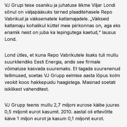
VJ Grupi teise osaniku ja juhatuse liikme Viljar Londi
sõnul on väljapääsuks tarned plaaditehasele Repo
Vabrikud ja väiksematele katlamajadele. „Väikseid
katlamaju kohalikul küttel meie piirkonnas on, aga eks
enamik neist on juba ka lepingutega kaetud,“ lausus
Lond.
Lond ütles, et kuna Repo Vabrikutele lisaks tuli mullu
suurkliendiks Eesti Energia, andis see firmale
võimaluse kasvada suuremaks. Et tagada suurenenud
tellimused, soetas VJ Grupp eelmise aasta lõpus kolm
veokit koos hakkepuidu haagistega. Masinad soetati
isiklikest vahenditest.
VJ Grupp teenis mullu 2,7 miljoni eurose käibe juures
0,5 miljonit eurot kasumit. 2010. aastal oli ettevõtte
käive 1 miljon eurot ja kasum 0,1 miljonit eurot.