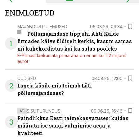
ENIMLOETUD
MAJANDUSTULEMUSED
06.08.26, 09:34
Põllumajanduse tippjuhi Ahti Kalde
firmades käive üldiselt kerkis, kasum samas
1
nii kahekordistus kui ka sulas pooleks
E-Piimast laekumata piimaraha on enam kui 1,2 miljonit
eurot
UUDISED
03.08.26, 12:00
2
Lugeja küsib: mis toimub Läti
põllumajanduses?
SISUTURUNDUS
09.06.26, 16:46
ST
Paindlikkus Eesti taimekasvatuses: kuidas
3
määrata ise saagi valmimise aega ja
kvaliteeti