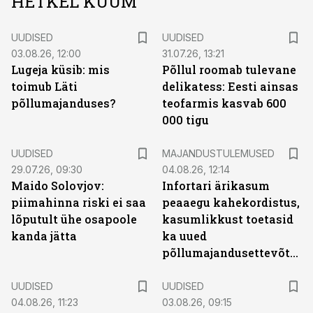
HETKEL KUUM
UUDISED
UUDISED
03.08.26, 12:00
31.07.26, 13:21
Lugeja küsib: mis
Põllul roomab tulevane
toimub Läti
delikatess: Eesti ainsas
põllumajanduses?
teofarmis kasvab 600
000 tigu
UUDISED
MAJANDUSTULEMUSED
29.07.26, 09:30
04.08.26, 12:14
Maido Solovjov:
Infortari ärikasum
piimahinna riski ei saa
peaaegu kahekordistus,
lõputult ühe osapoole
kasumlikkust toetasid
kanda jätta
ka uued
põllumajandusettevõtted
UUDISED
UUDISED
04.08.26, 11:23
03.08.26, 09:15