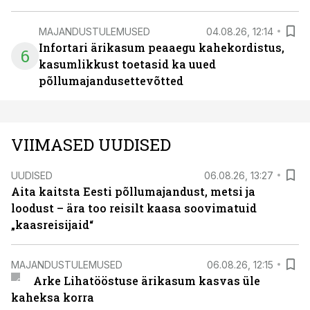
MAJANDUSTULEMUSED
04.08.26, 12:14
Infortari ärikasum peaaegu kahekordistus,
6
kasumlikkust toetasid ka uued
põllumajandusettevõtted
VIIMASED UUDISED
UUDISED
06.08.26, 13:27
Aita kaitsta Eesti põllumajandust, metsi ja
loodust – ära too reisilt kaasa soovimatuid
„kaasreisijaid“
MAJANDUSTULEMUSED
06.08.26, 12:15
Arke Lihatööstuse ärikasum kasvas üle
kaheksa korra