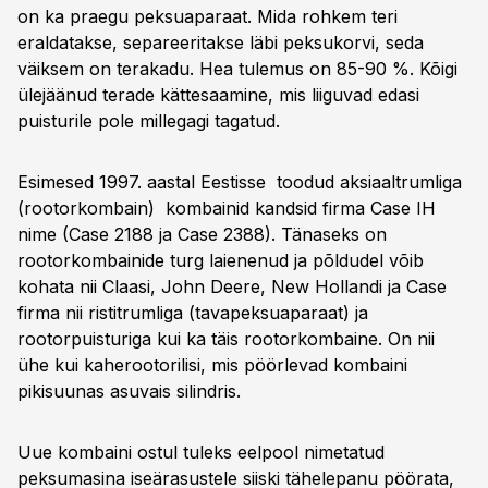
on ka praegu peksuaparaat. Mida rohkem teri
eraldatakse, separeeritakse läbi peksukorvi, seda
väiksem on terakadu. Hea tulemus on 85-90 %. Kõigi
ülejäänud terade kättesaamine, mis liiguvad edasi
puisturile pole millegagi tagatud.
Esimesed 1997. aastal Eestisse toodud aksiaaltrumliga
(rootorkombain) kombainid kandsid firma Case IH
nime (Case 2188 ja Case 2388). Tänaseks on
rootorkombainide turg laienenud ja põldudel võib
kohata nii Claasi, John Deere, New Hollandi ja Case
firma nii ristitrumliga (tavapeksuaparaat) ja
rootorpuisturiga kui ka täis rootorkombaine. On nii
ühe kui kaherootorilisi, mis pöörlevad kombaini
pikisuunas asuvais silindris.
Uue kombaini ostul tuleks eelpool nimetatud
peksumasina iseärasustele siiski tähelepanu pöörata,