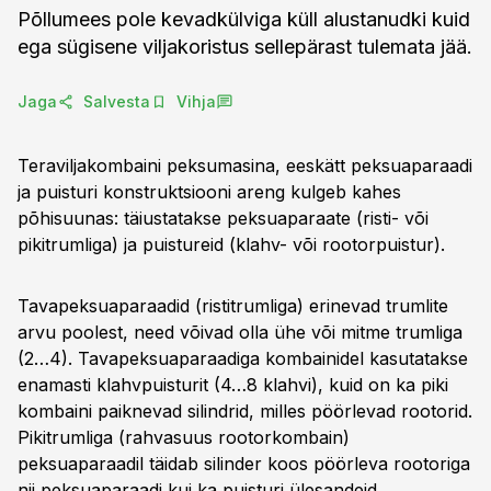
Põllumees pole kevadkülviga küll alustanudki kuid
ega sügisene viljakoristus sellepärast tulemata jää.
Jaga
Salvesta
Vihja
Teraviljakombaini peksumasina, eeskätt peksuaparaadi
ja puisturi konstruktsiooni areng kulgeb kahes
põhisuunas: täiustatakse peksuaparaate (risti- või
pikitrumliga) ja puistureid (klahv- või rootorpuistur).
Tavapeksuaparaadid (ristitrumliga) erinevad trumlite
arvu poolest, need võivad olla ühe või mitme trumliga
(2…4). Tavapeksuaparaadiga kombainidel kasutatakse
enamasti klahvpuisturit (4…8 klahvi), kuid on ka piki
kombaini paiknevad silindrid, milles pöörlevad rootorid.
Pikitrumliga (rahvasuus rootorkombain)
peksuaparaadil täidab silinder koos pöörleva rootoriga
nii peksuaparaadi kui ka puisturi ülesandeid.