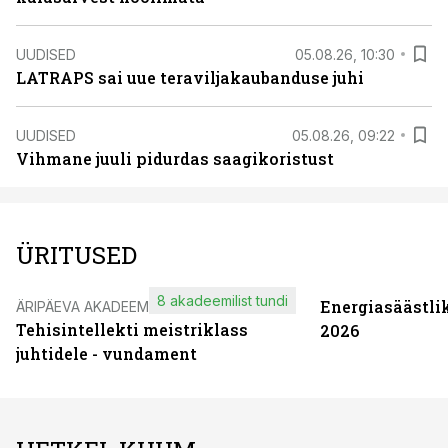
UUDISED
05.08.26, 10:30
LATRAPS sai uue teraviljakaubanduse juhi
UUDISED
05.08.26, 09:22
Vihmane juuli pidurdas saagikoristust
ÜRITUSED
8 akadeemilist tundi
Energiasäästli
ÄRIPÄEVA AKADEEMIA
Tehisintellekti meistriklass
2026
juhtidele - vundament