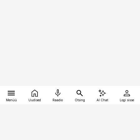
Menüü
Uudised
Raadio
Otsing
AI Chat
Logi sisse
Vana-Lõuna 39/1, 19094 Tallinn
(+372) 667 0111