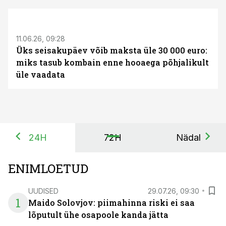
ST
11.06.26, 09:28
Üks seisakupäev võib maksta üle 30 000 euro:
miks tasub kombain enne hooaega põhjalikult
üle vaadata
24H
72H
Nädal
ENIMLOETUD
UUDISED
29.07.26, 09:30
1
Maido Solovjov: piimahinna riski ei saa
lõputult ühe osapoole kanda jätta