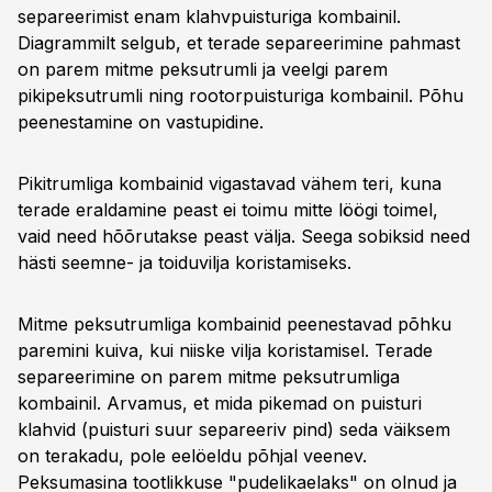
separeerimist enam klahvpuisturiga kombainil.
Diagrammilt selgub, et terade separeerimine pahmast
on parem mitme peksutrumli ja veelgi parem
pikipeksutrumli ning rootorpuisturiga kombainil. Põhu
peenestamine on vastupidine.
Pikitrumliga kombainid vigastavad vähem teri, kuna
terade eraldamine peast ei toimu mitte löögi toimel,
vaid need hõõrutakse peast välja. Seega sobiksid need
hästi seemne- ja toiduvilja koristamiseks.
Mitme peksutrumliga kombainid peenestavad põhku
paremini kuiva, kui niiske vilja koristamisel. Terade
separeerimine on parem mitme peksutrumliga
kombainil. Arvamus, et mida pikemad on puisturi
klahvid (puisturi suur separeeriv pind) seda väiksem
on terakadu, pole eelöeldu põhjal veenev.
Peksumasina tootlikkuse "pudelikaelaks" on olnud ja