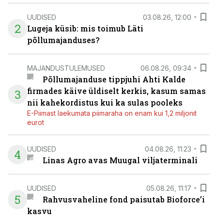
UUDISED
03.08.26, 12:00
2
Lugeja küsib: mis toimub Läti
põllumajanduses?
MAJANDUSTULEMUSED
06.08.26, 09:34
Põllumajanduse tippjuhi Ahti Kalde
firmades käive üldiselt kerkis, kasum samas
3
nii kahekordistus kui ka sulas pooleks
E-Piimast laekumata piimaraha on enam kui 1,2 miljonit
eurot
UUDISED
04.08.26, 11:23
4
Linas Agro avas Muugal viljaterminali
UUDISED
05.08.26, 11:17
5
Rahvusvaheline fond paisutab Bioforce’i
kasvu