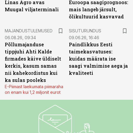
Linas Agro avas
Euroopa saagiprognoos:
Muugal viljaterminali
mais langeb järsult,
õlikultuurid kasvavad
ST
MAJANDUSTULEMUSED
SISUTURUNDUS
06.08.26, 09:34
09.06.26, 16:46
Põllumajanduse
Paindlikkus Eesti
tippjuhi Ahti Kalde
taimekasvatuses:
firmades käive üldiselt
kuidas määrata ise
kerkis, kasum samas
saagi valmimise aega ja
nii kahekordistus kui
kvaliteeti
ka sulas pooleks
E-Piimast laekumata piimaraha
on enam kui 1,2 miljonit eurot