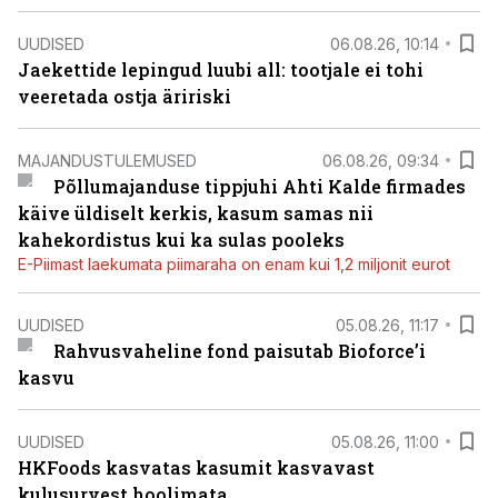
UUDISED
06.08.26, 10:14
Jaekettide lepingud luubi all: tootjale ei tohi
veeretada ostja äririski
MAJANDUSTULEMUSED
06.08.26, 09:34
Põllumajanduse tippjuhi Ahti Kalde firmades
käive üldiselt kerkis, kasum samas nii
kahekordistus kui ka sulas pooleks
E-Piimast laekumata piimaraha on enam kui 1,2 miljonit eurot
UUDISED
05.08.26, 11:17
Rahvusvaheline fond paisutab Bioforce’i
kasvu
UUDISED
05.08.26, 11:00
HKFoods kasvatas kasumit kasvavast
kulusurvest hoolimata