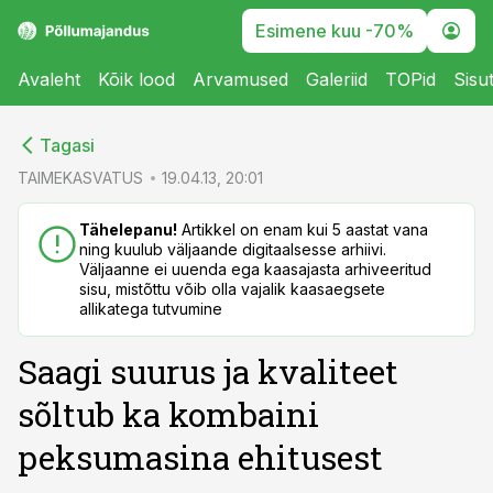
Esimene kuu -70%
Avaleht
Kõik lood
Arvamused
Galeriid
TOPid
Sisu
cebook
cebook
Tagasi
Twitter)
Twitter)
TAIMEKASVATUS
19.04.13, 20:01
kedIn
kedIn
Tähelepanu!
Artikkel on enam kui 5 aastat vana
ning kuulub väljaande digitaalsesse arhiivi.
ail
ail
Väljaanne ei uuenda ega kaasajasta arhiveeritud
sisu, mistõttu võib olla vajalik kaasaegsete
k
k
allikatega tutvumine
Saagi suurus ja kvaliteet
sõltub ka kombaini
peksumasina ehitusest