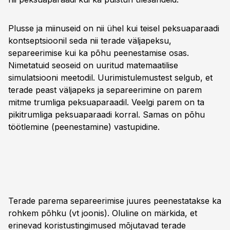
Plusse ja miinuseid on nii ühel kui teisel peksuaparaadi
kontseptsioonil seda nii terade väljapeksu,
separeerimise kui ka põhu peenestamise osas.
Nimetatuid seoseid on uuritud matemaatilise
simulatsiooni meetodil. Uurimistulemustest selgub, et
terade peast väljapeks ja separeerimine on parem
mitme trumliga peksuaparaadil. Veelgi parem on ta
pikitrumliga peksuaparaadi korral. Samas on põhu
töötlemine (peenestamine) vastupidine.
Terade parema separeerimise juures peenestatakse ka
rohkem põhku (vt joonis). Oluline on märkida, et
erinevad koristustingimused mõjutavad terade