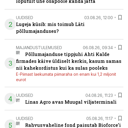
lõputult ühe osapoole kanda jätta
UUDISED
03.08.26, 12:00
2
Lugeja küsib: mis toimub Läti
põllumajanduses?
MAJANDUSTULEMUSED
06.08.26, 09:34
Põllumajanduse tippjuhi Ahti Kalde
firmades käive üldiselt kerkis, kasum samas
3
nii kahekordistus kui ka sulas pooleks
E-Piimast laekumata piimaraha on enam kui 1,2 miljonit
eurot
UUDISED
04.08.26, 11:23
4
Linas Agro avas Muugal viljaterminali
UUDISED
05.08.26, 11:17
5
Rahvusvaheline fond paisutab Bioforce’i