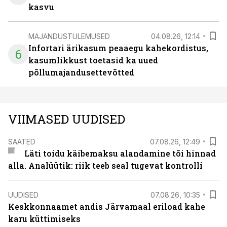
kasvu
MAJANDUSTULEMUSED
04.08.26, 12:14
Infortari ärikasum peaaegu kahekordistus,
6
kasumlikkust toetasid ka uued
põllumajandusettevõtted
VIIMASED UUDISED
SAATED
07.08.26, 12:49
Läti toidu käibemaksu alandamine tõi hinnad
alla. Analüütik: riik teeb seal tugevat kontrolli
UUDISED
07.08.26, 10:35
Keskkonnaamet andis Järvamaal eriload kahe
karu küttimiseks