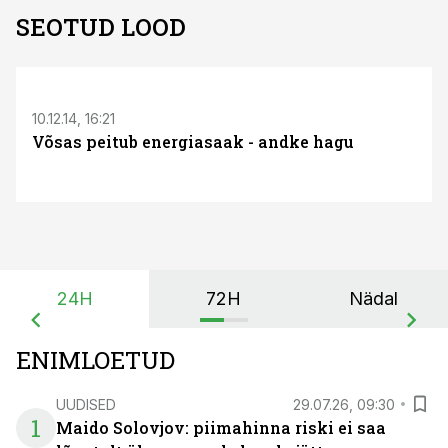
SEOTUD LOOD
S
10.12.14, 16:21
Võsas peitub energiasaak - andke hagu
24H
72H
Nädal
ENIMLOETUD
UUDISED
29.07.26, 09:30
1
Maido Solovjov: piimahinna riski ei saa