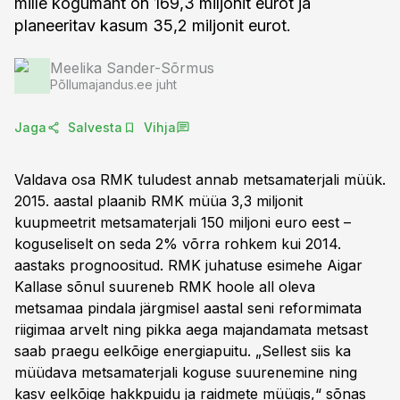
mille kogumaht on 169,3 miljonit eurot ja
planeeritav kasum 35,2 miljonit eurot.
Meelika Sander-Sõrmus
Põllumajandus.ee juht
Jaga
Salvesta
Vihja
Valdava osa RMK tuludest annab metsamaterjali müük.
2015. aastal plaanib RMK müüa 3,3 miljonit
kuupmeetrit metsamaterjali 150 miljoni euro eest –
koguseliselt on seda 2% võrra rohkem kui 2014.
aastaks prognoositud. RMK juhatuse esimehe Aigar
Kallase sõnul suureneb RMK hoole all oleva
metsamaa pindala järgmisel aastal seni reformimata
riigimaa arvelt ning pikka aega majandamata metsast
saab praegu eelkõige energiapuitu. „Sellest siis ka
müüdava metsamaterjali koguse suurenemine ning
kasv eelkõige hakkpuidu ja raidmete müügis,“ sõnas