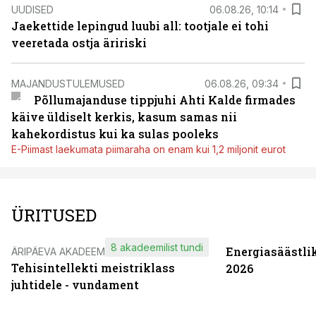
UUDISED
06.08.26, 10:14
Jaekettide lepingud luubi all: tootjale ei tohi
veeretada ostja äririski
MAJANDUSTULEMUSED
06.08.26, 09:34
Põllumajanduse tippjuhi Ahti Kalde firmades
käive üldiselt kerkis, kasum samas nii
kahekordistus kui ka sulas pooleks
E-Piimast laekumata piimaraha on enam kui 1,2 miljonit eurot
ÜRITUSED
8 akadeemilist tundi
Energiasäästli
ÄRIPÄEVA AKADEEMIA
Tehisintellekti meistriklass
2026
juhtidele - vundament