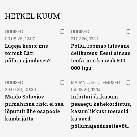
HETKEL KUUM
UUDISED
UUDISED
03.08.26, 12:00
31.07.26, 13:21
Lugeja küsib: mis
Põllul roomab tulevane
toimub Läti
delikatess: Eesti ainsas
põllumajanduses?
teofarmis kasvab 600
000 tigu
UUDISED
MAJANDUSTULEMUSED
29.07.26, 09:30
04.08.26, 12:14
Maido Solovjov:
Infortari ärikasum
piimahinna riski ei saa
peaaegu kahekordistus,
lõputult ühe osapoole
kasumlikkust toetasid
kanda jätta
ka uued
põllumajandusettevõtted