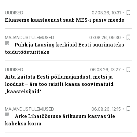
UUDISED
07.08.26, 10:31
Eluaseme kaaslaenust saab MES-i püsiv meede
MAJANDUSTULEMUSED
07.08.26, 09:30
Puhk ja Lausing kerkisid Eesti suurimateks
toidutöösturiteks
UUDISED
06.08.26, 13:27
Aita kaitsta Eesti põllumajandust, metsi ja
loodust – ära too reisilt kaasa soovimatuid
„kaasreisijaid“
MAJANDUSTULEMUSED
06.08.26, 12:15
Arke Lihatööstuse ärikasum kasvas üle
kaheksa korra