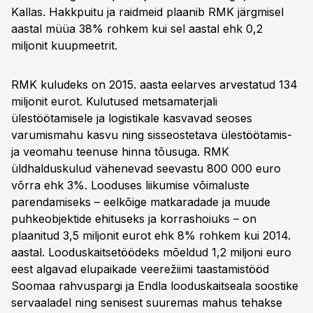
Kallas. Hakkpuitu ja raidmeid plaanib RMK järgmisel
aastal müüa 38% rohkem kui sel aastal ehk 0,2
miljonit kuupmeetrit.
RMK kuludeks on 2015. aasta eelarves arvestatud 134
miljonit eurot. Kulutused metsamaterjali
ülestöötamisele ja logistikale kasvavad seoses
varumismahu kasvu ning sisseostetava ülestöötamis-
ja veomahu teenuse hinna tõusuga. RMK
üldhalduskulud vähenevad seevastu 800 000 euro
võrra ehk 3%. Looduses liikumise võimaluste
parendamiseks – eelkõige matkaradade ja muude
puhkeobjektide ehituseks ja korrashoiuks – on
plaanitud 3,5 miljonit eurot ehk 8% rohkem kui 2014.
aastal. Looduskaitsetöödeks mõeldud 1,2 miljoni euro
eest algavad elupaikade veerežiimi taastamistööd
Soomaa rahvuspargi ja Endla looduskaitseala soostike
servaaladel ning senisest suuremas mahus tehakse