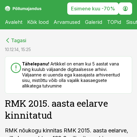
Esimene kuu -70%
Avaleht
Kõik lood
Arvamused
Galeriid
TOPid
Sisu
cebook
cebook
Tagasi
Twitter)
Twitter)
10.12.14, 15:25
kedIn
kedIn
Tähelepanu!
Artikkel on enam kui 5 aastat vana
ning kuulub väljaande digitaalsesse arhiivi.
ail
ail
Väljaanne ei uuenda ega kaasajasta arhiveeritud
sisu, mistõttu võib olla vajalik kaasaegsete
k
k
allikatega tutvumine
RMK 2015. aasta eelarve
kinnitatud
RMK nõukogu kinnitas RMK 2015. aasta eelarve,