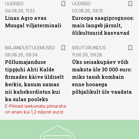
UUDISED
UUDISED
04.08.26, 11:23
03.08.26, 09:15
Linas Agro avas
Euroopa saagiprognoos:
Muugal viljaterminali
mais langeb järsult,
õlikultuurid kasvavad
ST
MAJANDUSTULEMUSED
SISUTURUNDUS
06.08.26, 09:34
11.06.26, 09:28
Põllumajanduse
Üks seisakupäev võib
tippjuhi Ahti Kalde
maksta üle 30 000 euro:
firmades käive üldiselt
miks tasub kombain
kerkis, kasum samas
enne hooaega
nii kahekordistus kui
põhjalikult üle vaadata
ka sulas pooleks
E-Piimast laekumata piimaraha
on enam kui 1,2 miljonit eurot