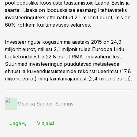
poollooduslike koosluste taastamistöid Lääne-Eestis ja
saartel. Lisaks on looduskaitse eesmärgil tehtavateks
investeeringuteks ette nähtud 2,1 miljonit eurot, mis on
60% rohkem kui tänavuses eelarves.
Investeeringute kogusumma aastaks 2015 on 24,9
miljonit eurot, millest 2,1 miljonit tuleb Euroopa Liidu
tõukefondidest ja 22,8 eurot RMK omavahenditest.
Suurimad investeeringud puudutavad metsateede
ehitust ja kuivendussüsteemide rekonstrueerimist (17,8
miljonit eurot) ning taimlamajandust (2,4 miljonit eurot).
Meelika Sander-Sõrmus
Jaga
Vihja