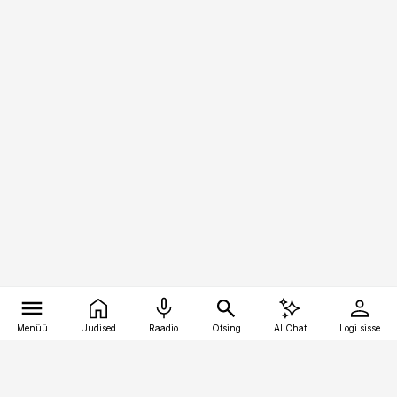
Menüü
Uudised
Raadio
Otsing
AI Chat
Logi sisse