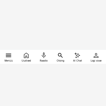
Menüü
Uudised
Raadio
Otsing
AI Chat
Logi sisse
Vana-Lõuna 39/1, 19094 Tallinn
(+372) 667 0111
pollumajandus@pollumajandus.ee