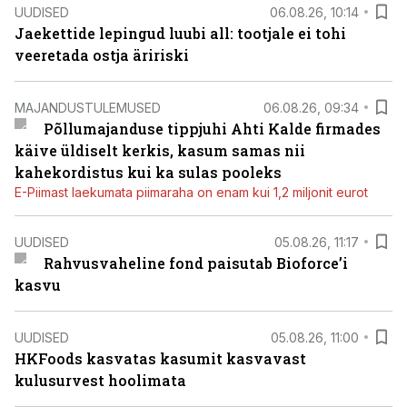
UUDISED
06.08.26, 10:14
Jaekettide lepingud luubi all: tootjale ei tohi
veeretada ostja äririski
MAJANDUSTULEMUSED
06.08.26, 09:34
Põllumajanduse tippjuhi Ahti Kalde firmades
käive üldiselt kerkis, kasum samas nii
kahekordistus kui ka sulas pooleks
E-Piimast laekumata piimaraha on enam kui 1,2 miljonit eurot
UUDISED
05.08.26, 11:17
Rahvusvaheline fond paisutab Bioforce’i
kasvu
UUDISED
05.08.26, 11:00
HKFoods kasvatas kasumit kasvavast
kulusurvest hoolimata