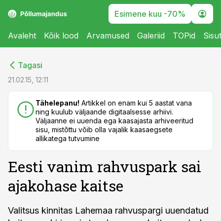
Esimene kuu -70%
Avaleht
Kõik lood
Arvamused
Galeriid
TOPid
Sisu
cebook
cebook
Tagasi
Twitter)
Twitter)
21.02.15, 12:11
kedIn
kedIn
Tähelepanu!
Artikkel on enam kui 5 aastat vana
ning kuulub väljaande digitaalsesse arhiivi.
ail
ail
Väljaanne ei uuenda ega kaasajasta arhiveeritud
sisu, mistõttu võib olla vajalik kaasaegsete
k
k
allikatega tutvumine
Eesti vanim rahvuspark sai
ajakohase kaitse
Valitsus kinnitas Lahemaa rahvuspargi uuendatud