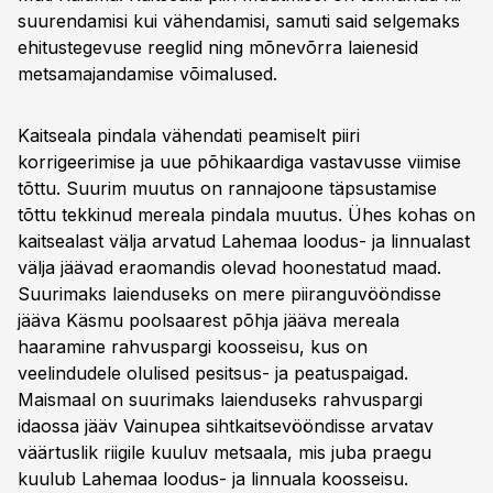
suurendamisi kui vähendamisi, samuti said selgemaks
ehitustegevuse reeglid ning mõnevõrra laienesid
metsamajandamise võimalused.
Kaitseala pindala vähendati peamiselt piiri
korrigeerimise ja uue põhikaardiga vastavusse viimise
tõttu. Suurim muutus on rannajoone täpsustamise
tõttu tekkinud mereala pindala muutus. Ühes kohas on
kaitsealast välja arvatud Lahemaa loodus- ja linnualast
välja jäävad eraomandis olevad hoonestatud maad.
Suurimaks laienduseks on mere piiranguvööndisse
jääva Käsmu poolsaarest põhja jääva mereala
haaramine rahvuspargi koosseisu, kus on
veelindudele olulised pesitsus- ja peatuspaigad.
Maismaal on suurimaks laienduseks rahvuspargi
idaossa jääv Vainupea sihtkaitsevööndisse arvatav
väärtuslik riigile kuuluv metsaala, mis juba praegu
kuulub Lahemaa loodus- ja linnuala koosseisu.