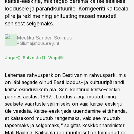
kaitse-eeskirja, mis tagab parema kaitse sealsele
loodusele ja pärandkultuurile. Korrigeeriti kaitseala
piire ja režiime ning ehitustingimused muudeti
senisest selgemaks.
Meelika Sander-Sõrmus
Põllumajandus.ee juht
Jaga
Salvesta
Vihja
Lahemaa rahvuspark on Eesti vanim rahvuspark, mis
on läbi aegade olnud Eesti loodus- ja kultuuripärandi
kaitse esinduslikem ala. Seni kehtinud kaitse-eeskiri
pärines aastast 1997. „Loodus ajaga muutub ning
sealsete väärtuste säilimiseks on vaja kaitse-eeskirju
üle vaadata. Kaitse-eeskirjade uuendamine ei tähenda,
et kaitsekord muutub rangemaks, vaid see muutub
täpsemaks ja selgemaks,“ selgitas keskkonnaminister
Mati Raidma. Kaitseala piiri muutmisel on toimunud nii