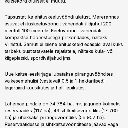
kaitsekord oluliselt ei muutu.
Täpsustati ka ehituskeeluvööndi ulatust. Mererannas
asuvat ehituskeeluvööndit vähendati üldjuhul 200
meetrilt 100 meetrile. Keeluvööndit vähendati
kompaktse hoonestusega piirkondades, näiteks
Viinistul. Samuti ei laiene ehituskeeld edaspidi avalikuks
tarbeks püstitatavatele rajatistele, näiteks küla- või
kiigeplatsid, spordiväljakud jms.
Uue kaitse-eeskirjaga lubatakse piiranguvööndites
väikesemahulisi (vastavalt 0,5 ja 1-hektarilised)
lageraieid kuusikutes ja hall-lepikutes.
Lahemaa pindala on 74 784 ha, mis jaguneb kolmeks
reservaadiks (117 ha), 43 sihtkaitsevööndiks (17 760
ha) ja üheksaks piiranguvööndiks (56 907 ha).
Reservaatidesse ja sihtkaitsevöönditesse jäävad väga