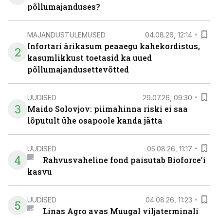
põllumajanduses?
MAJANDUSTULEMUSED
04.08.26, 12:14
Infortari ärikasum peaaegu kahekordistus,
2
kasumlikkust toetasid ka uued
põllumajandusettevõtted
UUDISED
29.07.26, 09:30
3
Maido Solovjov: piimahinna riski ei saa
lõputult ühe osapoole kanda jätta
UUDISED
05.08.26, 11:17
4
Rahvusvaheline fond paisutab Bioforce’i
kasvu
UUDISED
04.08.26, 11:23
5
Linas Agro avas Muugal viljaterminali