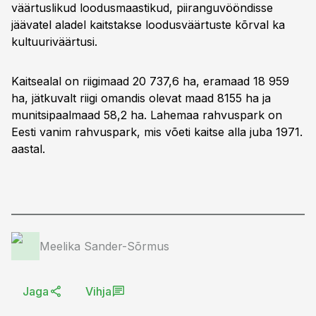
väärtuslikud loodusmaastikud, piiranguvööndisse
jäävatel aladel kaitstakse loodusväärtuste kõrval ka
kultuuriväärtusi.
Kaitsealal on riigimaad 20 737,6 ha, eramaad 18 959
ha, jätkuvalt riigi omandis olevat maad 8155 ha ja
munitsipaalmaad 58,2 ha. Lahemaa rahvuspark on
Eesti vanim rahvuspark, mis võeti kaitse alla juba 1971.
aastal.
Meelika Sander-Sõrmus
Jaga
Vihja