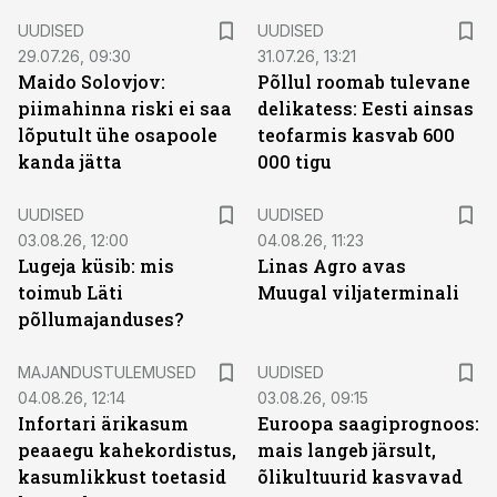
UUDISED
UUDISED
29.07.26, 09:30
31.07.26, 13:21
Maido Solovjov:
Põllul roomab tulevane
piimahinna riski ei saa
delikatess: Eesti ainsas
lõputult ühe osapoole
teofarmis kasvab 600
kanda jätta
000 tigu
UUDISED
UUDISED
03.08.26, 12:00
04.08.26, 11:23
Lugeja küsib: mis
Linas Agro avas
toimub Läti
Muugal viljaterminali
põllumajanduses?
MAJANDUSTULEMUSED
UUDISED
04.08.26, 12:14
03.08.26, 09:15
Infortari ärikasum
Euroopa saagiprognoos:
peaaegu kahekordistus,
mais langeb järsult,
kasumlikkust toetasid
õlikultuurid kasvavad