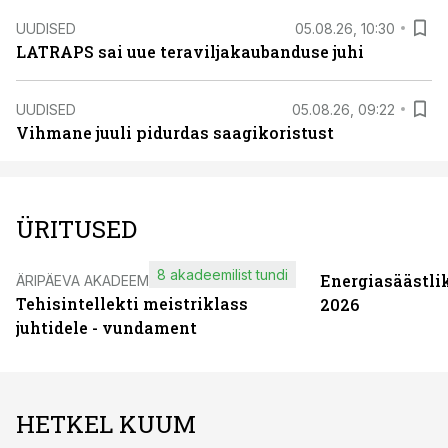
UUDISED
05.08.26, 10:30
LATRAPS sai uue teraviljakaubanduse juhi
UUDISED
05.08.26, 09:22
Vihmane juuli pidurdas saagikoristust
ÜRITUSED
8 akadeemilist tundi
Energiasäästli
ÄRIPÄEVA AKADEEMIA
Tehisintellekti meistriklass
2026
juhtidele - vundament
HETKEL KUUM