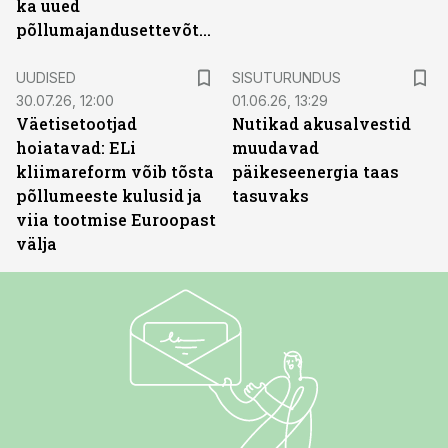
ka uued
põllumajandusettevõtted
ST
UUDISED
SISUTURUNDUS
30.07.26, 12:00
01.06.26, 13:29
Väetisetootjad
Nutikad akusalvestid
hoiatavad: ELi
muudavad
kliimareform võib tõsta
päikeseenergia taas
põllumeeste kulusid ja
tasuvaks
viia tootmise Euroopast
välja