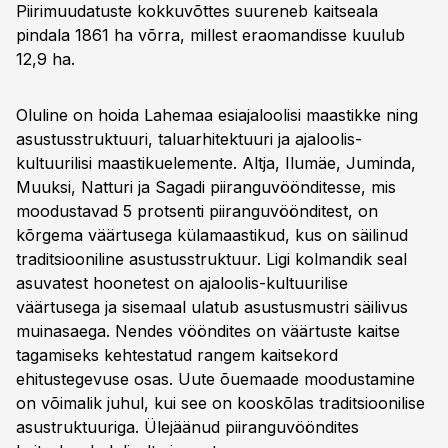
Piirimuudatuste kokkuvõttes suureneb kaitseala
pindala 1861 ha võrra, millest eraomandisse kuulub
12,9 ha.
Oluline on hoida Lahemaa esiajaloolisi maastikke ning
asustusstruktuuri, taluarhitektuuri ja ajaloolis-
kultuurilisi maastikuelemente. Altja, Ilumäe, Juminda,
Muuksi, Natturi ja Sagadi piiranguvöönditesse, mis
moodustavad 5 protsenti piiranguvöönditest, on
kõrgema väärtusega külamaastikud, kus on säilinud
traditsiooniline asustusstruktuur. Ligi kolmandik seal
asuvatest hoonetest on ajaloolis-kultuurilise
väärtusega ja sisemaal ulatub asustusmustri säilivus
muinasaega. Nendes vööndites on väärtuste kaitse
tagamiseks kehtestatud rangem kaitsekord
ehitustegevuse osas. Uute õuemaade moodustamine
on võimalik juhul, kui see on kooskõlas traditsioonilise
asustruktuuriga. Ülejäänud piiranguvööndites