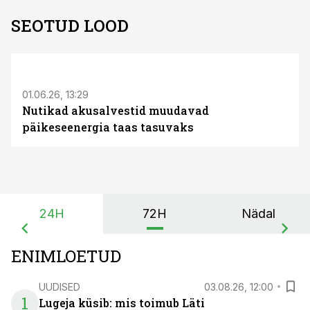
SEOTUD LOOD
ST
01.06.26, 13:29
Nutikad akusalvestid muudavad
päikeseenergia taas tasuvaks
24H
72H
Nädal
ENIMLOETUD
UUDISED
03.08.26, 12:00
1
Lugeja küsib: mis toimub Läti