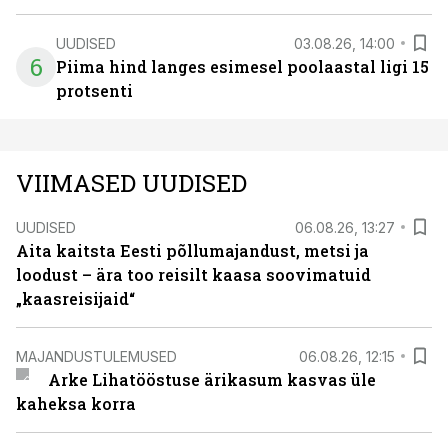
UUDISED
03.08.26, 14:00
6
Piima hind langes esimesel poolaastal ligi 15
protsenti
VIIMASED UUDISED
UUDISED
06.08.26, 13:27
Aita kaitsta Eesti põllumajandust, metsi ja
loodust – ära too reisilt kaasa soovimatuid
„kaasreisijaid“
MAJANDUSTULEMUSED
06.08.26, 12:15
Arke Lihatööstuse ärikasum kasvas üle
kaheksa korra