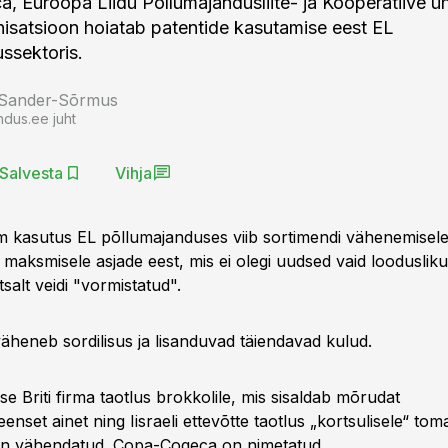
 Euroopa Liidu Põllumajandusliite- ja Kooperatiive 
isatsioon hoiatab patentide kasutamise eest EL
ussektoris.
 Sander-Sõrmus
ndus.ee juht
Salvesta
Vihja
em kasutus EL põllumajanduses viib sortimendi vähenemisele
maksmisele asjade eest, mis ei olegi uudsed vaid loodusliku
salt veidi "vormistatud".
heneb sordilisus ja lisanduvad täiendavad kulud.
e Briti firma taotlus brokkolile, mis sisaldab mõrudat
enset ainet ning Iisraeli ettevõtte taotlus „kortsulisele“ tomat
 on vähendatud. Copa-Cogeca on nimetatud