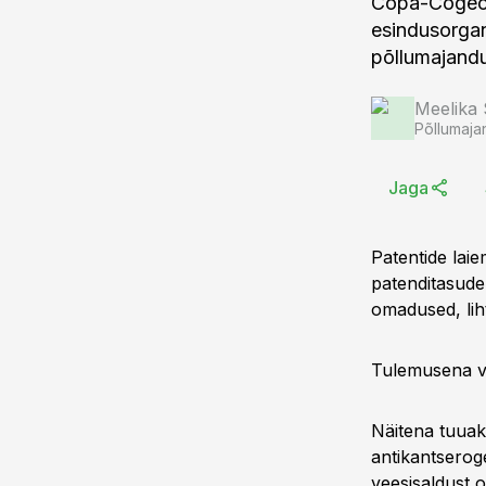
Copa-Cogeca,
esindusorgan
põllumajand
Meelika
Põllumaja
Jaga
Patentide lai
patenditasude 
omadused, liht
Tulemusena vä
Näitena tuuaks
antikantseroge
veesisaldust