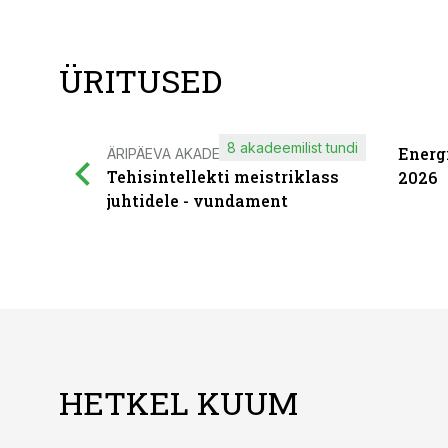
ÜRITUSED
8 akadeemilist tundi
Energ
ÄRIPÄEVA AKADEEMIA
Tehisintellekti meistriklass
2026
juhtidele - vundament
HETKEL KUUM