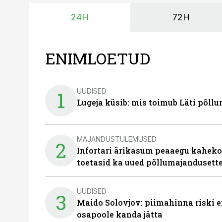
24H
72H
ENIMLOETUD
UUDISED
1
Lugeja küsib: mis toimub Läti põll
MAJANDUSTULEMUSED
2
Infortari ärikasum peaaegu kaheko
toetasid ka uued põllumajandusett
UUDISED
3
Maido Solovjov: piimahinna riski ei
osapoole kanda jätta