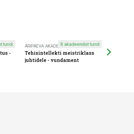
t tundi
8 akadeemilist tundi
ÄRIPÄEVA AKADEEMIA
IT KOOLIT
tus -
Tehisintellekti meistriklass
Muutuste
juhtidele - vundament
praktilis