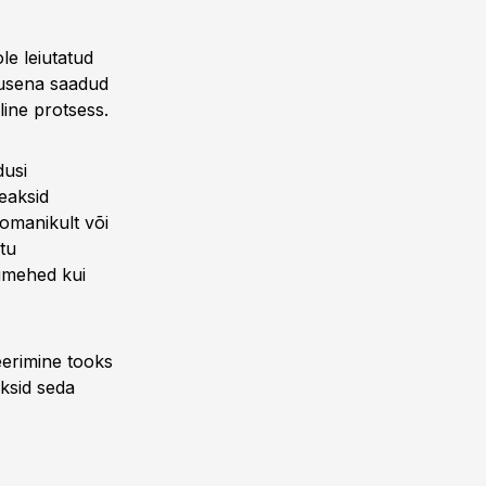
le leiutatud
musena saadud
line protsess.
dusi
peaksid
 omanikult või
htu
lumehed kui
eerimine tooks
ksid seda