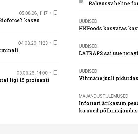
Rahvusvaheline fon
05.08.26, 11:17
ioforce’i kasvu
UUDISED
HKFoods kasvatas kas
04.08.26, 11:23
UUDISED
rminali
LATRAPS sai uue teravi
UUDISED
03.08.26, 14:00
Vihmane juuli pidurdas
al ligi 15 protsenti
MAJANDUSTULEMUSED
Infortari ärikasum pea
ka uued põllumajandus