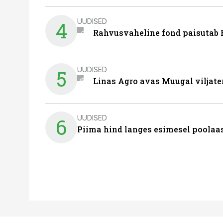
UUDISED
4
Rahvusvaheline fond paisutab B
UUDISED
5
Linas Agro avas Muugal viljate
UUDISED
6
Piima hind langes esimesel poolaast