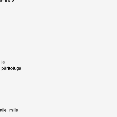
ühendav
 ja
 päritoluga
ile, mille