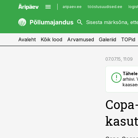
aripaev.ee
tööstusuudised.ee
logis
kaubandus.ee
imelineajalugu.ee
kinnisvarauudised.ee
imelineteadus.ee
Avaleht
Kõik lood
Arvamused
Galeriid
TOPid
cebook
cebook
07.07.15, 11:09
Twitter)
Twitter)
Tähele
kedIn
kedIn
arhiivi
kaasaeg
ail
ail
Copa-
k
k
kasut