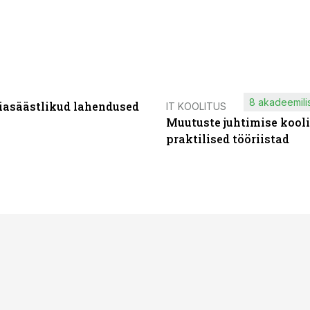
8 akadeemilis
iasäästlikud lahendused
IT KOOLITUS
Muutuste juhtimise kooli
praktilised tööriistad