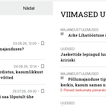
Nädal
VIIMASED U
MAJANDUSTULEMUSED
Arke Lihatööstuse 
03.08.26, 12:00
umajanduses?
UUDISED
Jaekettide lepingud luub
äririski
04.08.26, 12:14
rdistus, kasumlikkust
MAJANDUSTULEMUSED
evõtted
Põllumajanduse tip
kerkis, kasum samas ni
E-Piimast laekumata piimaraha
29.07.26, 09:30
 saa lõputult ühe
UUDISED