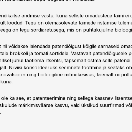
ndikaitse andmise vastu, kuna selliste omadustega taimi ei o
ikult loodud. Tegu on olemasolevate taimede ristamise tule
seega on tegu sordiaretusega, mis on puhtakujuline bioloogi
 nii võidakse laiendada patendiõigust kõigile sarnaseid oma
ele brokkoli ja tomati sortidele. Vastavalt patendiõigusele 
lisel juhul taotlema litsentsi, täpsemalt ostma selle patendi
alt. Niiviisi konsolideeruks seemnete tootmine ja seataks o
nnovatsioon ning bioloogiline mitmekesisus, laiemalt nii põl
ikuna.
 ole ka see, et patenteerimine ning sellega kaasnev litsents
skulude märkimisväärse kasvu, vaid üksikud suurfirmad või
.