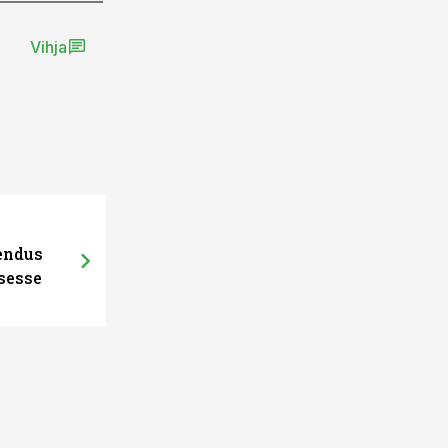
Vihja
hendus
sesse