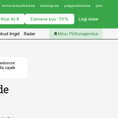
Iseteenindus
kinnisvarauudised.ee
kalastaja.ee
palgauudised.ee
personaliuudi
Telli Põllumajandus
Küsi AI-lt
Esimene kuu -70%
Logi sisse
ikud lingid
Radar
Minu Põllumajandus
taalsesse
la vajalik
de