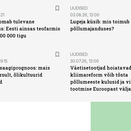
UUDISED
:21
03.08.26, 12:00
oomab tulevane
Lugeja küsib: mis toimub 
s: Eesti ainsas teofarmis
põllumajanduses?
00 000 tigu
UUDISED
9:15
30.07.26, 12:00
saagiprognoos: mais
Väetisetootjad hoiatavad
rsult, õlikultuurid
kliimareform võib tõsta
d
põllumeeste kulusid ja vi
tootmise Euroopast välja