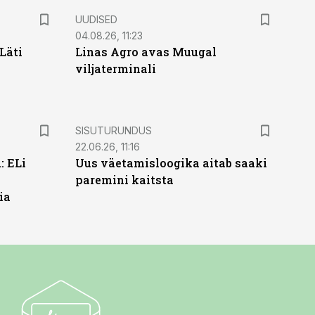
UUDISED
04.08.26, 11:23
Läti
Linas Agro avas Muugal
viljaterminali
ST
SISUTURUNDUS
22.06.26, 11:16
: ELi
Uus väetamisloogika aitab saaki
paremini kaitsta
ia