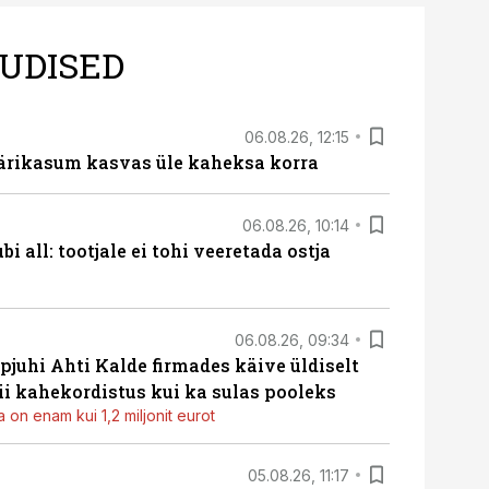
UDISED
06.08.26, 12:15
ärikasum kasvas üle kaheksa korra
06.08.26, 10:14
i all: tootjale ei tohi veeretada ostja
06.08.26, 09:34
pjuhi Ahti Kalde firmades käive üldiselt
i kahekordistus kui ka sulas pooleks
 on enam kui 1,2 miljonit eurot
05.08.26, 11:17