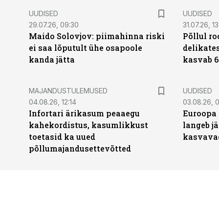
UUDISED
UUDISED
29.07.26, 09:30
31.07.26, 13
Maido Solovjov: piimahinna riski
Põllul r
ei saa lõputult ühe osapoole
delikates
kanda jätta
kasvab 6
MAJANDUSTULEMUSED
UUDISED
04.08.26, 12:14
03.08.26, 0
Infortari ärikasum peaaegu
Euroopa 
kahekordistus, kasumlikkust
langeb jä
toetasid ka uued
kasvava
põllumajandusettevõtted