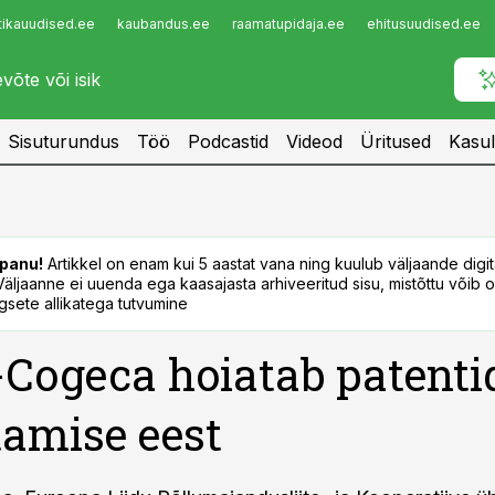
tikauudised.ee
kaubandus.ee
raamatupidaja.ee
ehitusuudised.ee
Infopank
Radar
Sisuturundus
Töö
Podcastid
Videod
Üritused
Kasul
panu!
Artikkel on enam kui 5 aastat vana ning kuulub väljaande digi
. Väljaanne ei uuenda ega kaasajasta arhiveeritud sisu, mistõttu võib ol
sete allikatega tutvumine
Cogeca hoiatab patenti
amise eest