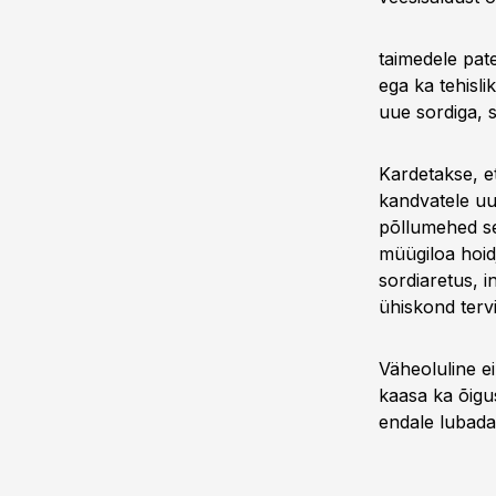
taimedele pate
ega ka tehisl
uue sordiga, 
Kardetakse, et
kandvatele uut
põllumehed sel
müügiloa hoidj
sordiaretus, i
ühiskond terv
Väheoluline ei
kaasa ka õigu
endale lubada