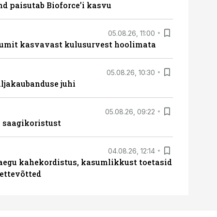
d paisutab Bioforce’i kasvu
05.08.26, 11:00
umit kasvavast kulusurvest hoolimata
05.08.26, 10:30
ljakaubanduse juhi
05.08.26, 09:22
 saagikoristust
04.08.26, 12:14
aegu kahekordistus, kasumlikkust toetasid
ettevõtted