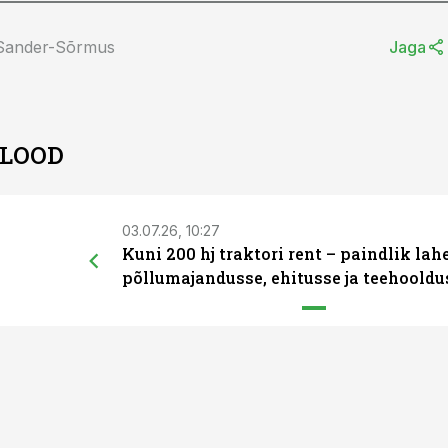
 Sander-Sõrmus
Jaga
 LOOD
03.07.26, 10:27
Kuni 200 hj traktori rent – paindlik la
põllumajandusse, ehitusse ja teehooldu