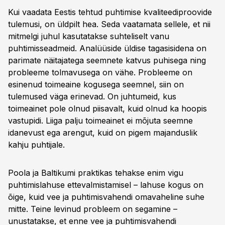
Kui vaadata Eestis tehtud puhtimise kvaliteediproovide
tulemusi, on üldpilt hea. Seda vaatamata sellele, et nii
mitmelgi juhul kasutatakse suhteliselt vanu
puhtimisseadmeid. Analüüside üldise tagasisidena on
parimate näitajatega seemnete katvus puhisega ning
probleeme tolmavusega on vähe. Probleeme on
esinenud toimeaine kogusega seemnel, siin on
tulemused väga erinevad. On juhtumeid, kus
toimeainet pole olnud piisavalt, kuid olnud ka hoopis
vastupidi. Liiga palju toimeainet ei mõjuta seemne
idanevust ega arengut, kuid on pigem majanduslik
kahju puhtijale.
Poola ja Baltikumi praktikas tehakse enim vigu
puhtimislahuse ettevalmistamisel – lahuse kogus on
õige, kuid vee ja puhtimisvahendi omavaheline suhe
mitte. Teine levinud probleem on segamine –
unustatakse, et enne vee ja puhtimisvahendi