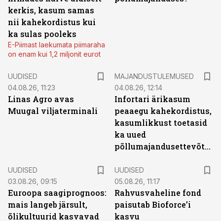
kerkis, kasum samas
nii kahekordistus kui
ka sulas pooleks
E-Piimast laekumata piimaraha
on enam kui 1,2 miljonit eurot
UUDISED
MAJANDUSTULEMUSED
04.08.26, 11:23
04.08.26, 12:14
Linas Agro avas
Infortari ärikasum
Muugal viljaterminali
peaaegu kahekordistus,
kasumlikkust toetasid
ka uued
põllumajandusettevõtted
UUDISED
UUDISED
03.08.26, 09:15
05.08.26, 11:17
Euroopa saagiprognoos:
Rahvusvaheline fond
mais langeb järsult,
paisutab Bioforce’i
õlikultuurid kasvavad
kasvu