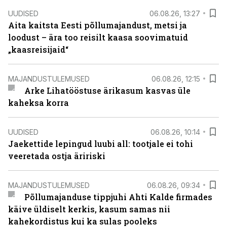
UUDISED
06.08.26, 13:27
Aita kaitsta Eesti põllumajandust, metsi ja
loodust – ära too reisilt kaasa soovimatuid
„kaasreisijaid“
MAJANDUSTULEMUSED
06.08.26, 12:15
Arke Lihatööstuse ärikasum kasvas üle
kaheksa korra
UUDISED
06.08.26, 10:14
Jaekettide lepingud luubi all: tootjale ei tohi
veeretada ostja äririski
MAJANDUSTULEMUSED
06.08.26, 09:34
Põllumajanduse tippjuhi Ahti Kalde firmades
käive üldiselt kerkis, kasum samas nii
kahekordistus kui ka sulas pooleks