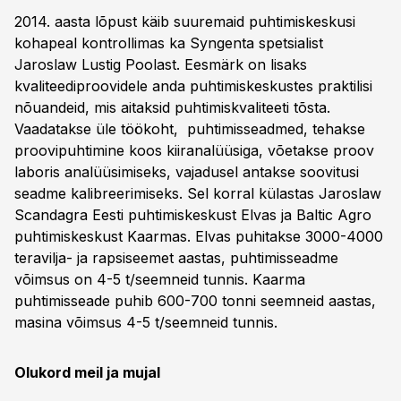
2014. aasta lõpust käib suuremaid puhtimiskeskusi
kohapeal kontrollimas ka Syngenta spetsialist
Jaroslaw Lustig Poolast. Eesmärk on lisaks
kvaliteediproovidele anda puhtimiskeskustes praktilisi
nõuandeid, mis aitaksid puhtimiskvaliteeti tõsta.
Vaadatakse üle töökoht, puhtimisseadmed, tehakse
proovipuhtimine koos kiiranalüüsiga, võetakse proov
laboris analüüsimiseks, vajadusel antakse soovitusi
seadme kalibreerimiseks. Sel korral külastas Jaroslaw
Scandagra Eesti puhtimiskeskust Elvas ja Baltic Agro
puhtimiskeskust Kaarmas. Elvas puhitakse 3000-4000
teravilja- ja rapsiseemet aastas, puhtimisseadme
võimsus on 4-5 t/seemneid tunnis. Kaarma
puhtimisseade puhib 600-700 tonni seemneid aastas,
masina võimsus 4-5 t/seemneid tunnis.
Olukord meil ja mujal