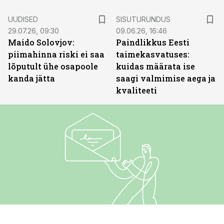
ST
UUDISED
SISUTURUNDUS
29.07.26, 09:30
09.06.26, 16:46
Maido Solovjov:
Paindlikkus Eesti
piimahinna riski ei saa
taimekasvatuses:
lõputult ühe osapoole
kuidas määrata ise
kanda jätta
saagi valmimise aega ja
kvaliteeti