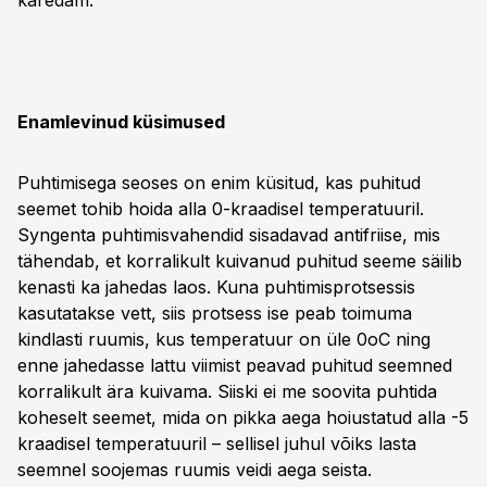
karedam.
Enamlevinud küsimused
Puhtimisega seoses on enim küsitud, kas puhitud
seemet tohib hoida alla 0-kraadisel temperatuuril.
Syngenta puhtimisvahendid sisadavad antifriise, mis
tähendab, et korralikult kuivanud puhitud seeme säilib
kenasti ka jahedas laos. Kuna puhtimisprotsessis
kasutatakse vett, siis protsess ise peab toimuma
kindlasti ruumis, kus temperatuur on üle 0oC ning
enne jahedasse lattu viimist peavad puhitud seemned
korralikult ära kuivama. Siiski ei me soovita puhtida
koheselt seemet, mida on pikka aega hoiustatud alla -5
kraadisel temperatuuril – sellisel juhul võiks lasta
seemnel soojemas ruumis veidi aega seista.