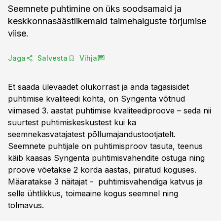
Seemnete puhtimine on üks soodsamaid ja
keskkonnasäästlikemaid taimehaiguste tõrjumise
viise.
Jaga
Salvesta
Vihja
Et saada ülevaadet olukorrast ja anda tagasisidet
puhtimise kvaliteedi kohta, on Syngenta võtnud
viimased 3. aastat puhtimise kvaliteediproove – seda nii
suurtest puhtimiskeskustest kui ka
seemnekasvatajatest põllumajandustootjatelt.
Seemnete puhtijale on puhtimisproov tasuta, teenus
käib kaasas Syngenta puhtimisvahendite ostuga ning
proove võetakse 2 korda aastas, piiratud koguses.
Määratakse 3 näitajat - puhtimisvahendiga katvus ja
selle ühtlikkus, toimeaine kogus seemnel ning
tolmavus.