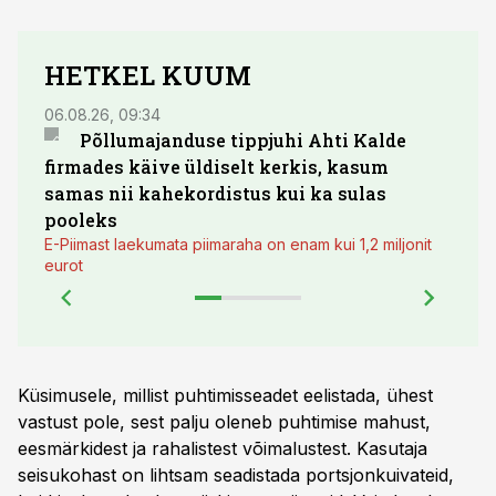
HETKEL KUUM
06.08.26, 09:34
03.08.
Põllumajanduse tippjuhi Ahti Kalde
Luge
firmades käive üldiselt kerkis, kasum
põll
samas nii kahekordistus kui ka sulas
pooleks
E-Piimast laekumata piimaraha on enam kui 1,2 miljonit
eurot
Küsimusele, millist puhtimisseadet eelistada, ühest
vastust pole, sest palju oleneb puhtimise mahust,
eesmärkidest ja rahalistest võimalustest. Kasutaja
seisukohast on lihtsam seadistada portsjonkuivateid,