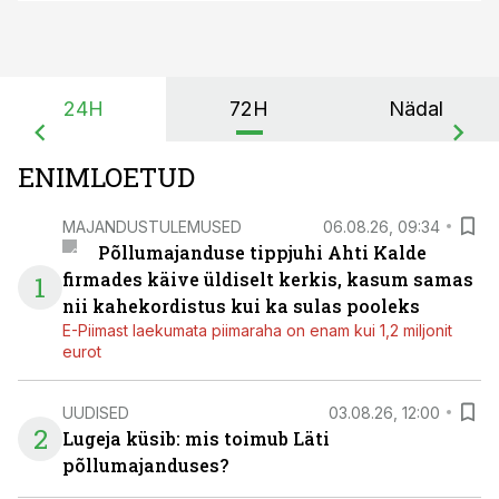
24H
72H
Nädal
ENIMLOETUD
MAJANDUSTULEMUSED
06.08.26, 09:34
Põllumajanduse tippjuhi Ahti Kalde
firmades käive üldiselt kerkis, kasum samas
1
nii kahekordistus kui ka sulas pooleks
E-Piimast laekumata piimaraha on enam kui 1,2 miljonit
eurot
UUDISED
03.08.26, 12:00
2
Lugeja küsib: mis toimub Läti
põllumajanduses?