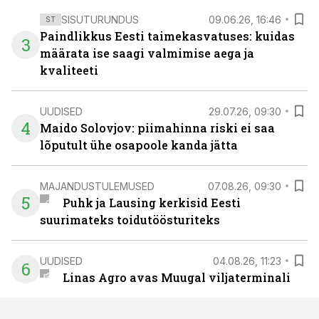
SISUTURUNDUS
09.06.26, 16:46
ST
Paindlikkus Eesti taimekasvatuses: kuidas
3
määrata ise saagi valmimise aega ja
kvaliteeti
UUDISED
29.07.26, 09:30
4
Maido Solovjov: piimahinna riski ei saa
lõputult ühe osapoole kanda jätta
MAJANDUSTULEMUSED
07.08.26, 09:30
5
Puhk ja Lausing kerkisid Eesti
suurimateks toidutöösturiteks
UUDISED
04.08.26, 11:23
6
Linas Agro avas Muugal viljaterminali