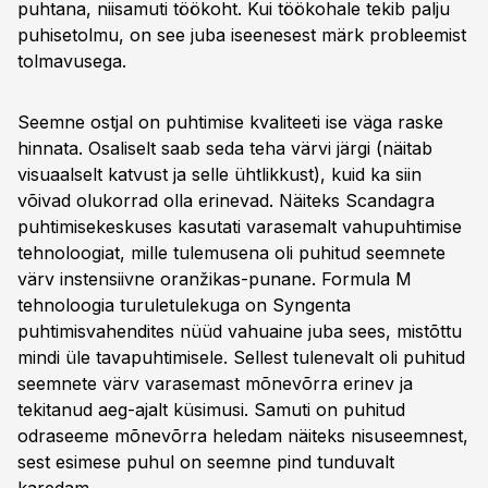
puhtana, niisamuti töökoht. Kui töökohale tekib palju
puhisetolmu, on see juba iseenesest märk probleemist
tolmavusega.
Seemne ostjal on puhtimise kvaliteeti ise väga raske
hinnata. Osaliselt saab seda teha värvi järgi (näitab
visuaalselt katvust ja selle ühtlikkust), kuid ka siin
võivad olukorrad olla erinevad. Näiteks Scandagra
puhtimisekeskuses kasutati varasemalt vahupuhtimise
tehnoloogiat, mille tulemusena oli puhitud seemnete
värv instensiivne oranžikas-punane. Formula M
tehnoloogia turuletulekuga on Syngenta
puhtimisvahendites nüüd vahuaine juba sees, mistõttu
mindi üle tavapuhtimisele. Sellest tulenevalt oli puhitud
seemnete värv varasemast mõnevõrra erinev ja
tekitanud aeg-ajalt küsimusi. Samuti on puhitud
odraseeme mõnevõrra heledam näiteks nisuseemnest,
sest esimese puhul on seemne pind tunduvalt