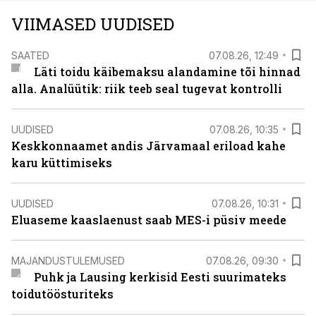
VIIMASED UUDISED
SAATED
07.08.26, 12:49
Läti toidu käibemaksu alandamine tõi hinnad
alla. Analüütik: riik teeb seal tugevat kontrolli
UUDISED
07.08.26, 10:35
Keskkonnaamet andis Järvamaal eriload kahe
karu küttimiseks
UUDISED
07.08.26, 10:31
Eluaseme kaaslaenust saab MES-i püsiv meede
MAJANDUSTULEMUSED
07.08.26, 09:30
Puhk ja Lausing kerkisid Eesti suurimateks
toidutöösturiteks