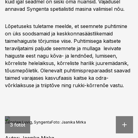
kuid igal seadmel on siiski oma nüansid. Vajadusel
annavad Syngenta spetialistid masina valimisel nõu.
Lõpetuseks tuletame meelde, et seemnete puhtimine
on üks soodsamaid ja keskkonnasäästlikemaid
taimehaiguste tõrjumise viise. Puhtimisega kaitsete
teraviljataimi paljude seemnete ja mullaga levivate
haiguste eest nagu kõva- ja lendnõed, lumiseen,
kõrreliste helelaiksus, kõrreliste harilik juuremädanik,
tõusmepõletik. Olenevalt puhtimispreparaadist saavad
taimed varajases kasvufaasis kaitse ka odra-
võrklaiksuse ja triiptõve ning rukki-kõrrenõe vastu.
Jaroslaw Luvig, Syngenta
Foto:
Jaanika Mirka
3 fotot