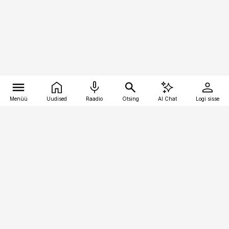
Menüü
Uudised
Raadio
Otsing
AI Chat
Logi sisse
Vana-Lõuna 39/1, 19094 Tallinn
(+372) 667 0111
pollumajandus@pollumajandus.ee
Telli
Reklaam
Firmast