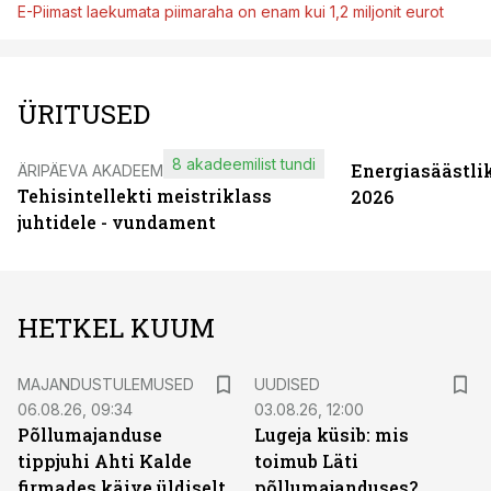
E-Piimast laekumata piimaraha on enam kui 1,2 miljonit eurot
ÜRITUSED
8 akadeemilist tundi
Energiasäästli
ÄRIPÄEVA AKADEEMIA
Tehisintellekti meistriklass
2026
juhtidele - vundament
HETKEL KUUM
MAJANDUSTULEMUSED
UUDISED
06.08.26, 09:34
03.08.26, 12:00
Põllumajanduse
Lugeja küsib: mis
tippjuhi Ahti Kalde
toimub Läti
firmades käive üldiselt
põllumajanduses?