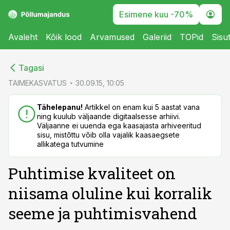
Esimene kuu -70%
Avaleht
Kõik lood
Arvamused
Galeriid
TOPid
Sisu
cebook
cebook
Tagasi
Twitter)
Twitter)
TAIMEKASVATUS
30.09.15, 10:05
kedIn
kedIn
Tähelepanu!
Artikkel on enam kui 5 aastat vana
ning kuulub väljaande digitaalsesse arhiivi.
ail
ail
Väljaanne ei uuenda ega kaasajasta arhiveeritud
sisu, mistõttu võib olla vajalik kaasaegsete
k
k
allikatega tutvumine
Puhtimise kvaliteet on
niisama oluline kui korralik
seeme ja puhtimisvahend