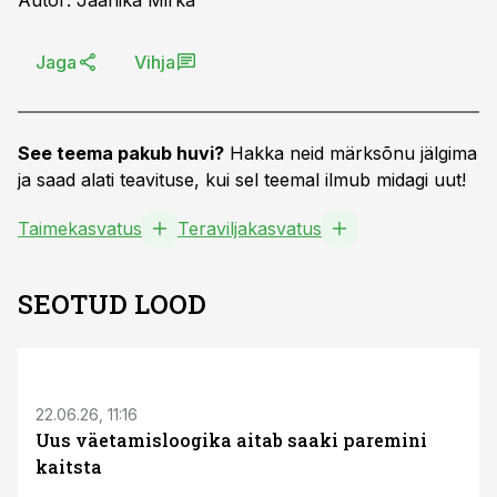
Autor: Jaanika Mirka
Jaga
Vihja
See teema pakub huvi?
Hakka neid märksõnu jälgima
ja saad alati teavituse, kui sel teemal ilmub midagi uut!
Taimekasvatus
Teraviljakasvatus
SEOTUD LOOD
ST
22.06.26, 11:16
Uus väetamisloogika aitab saaki paremini
kaitsta