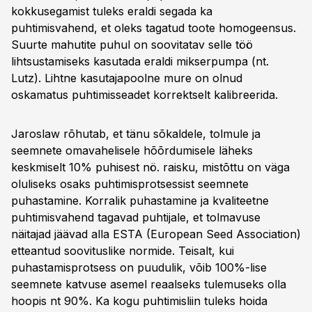
kokkusegamist tuleks eraldi segada ka
puhtimisvahend, et oleks tagatud toote homogeensus.
Suurte mahutite puhul on soovitatav selle töö
lihtsustamiseks kasutada eraldi mikserpumpa (nt.
Lutz). Lihtne kasutajapoolne mure on olnud
oskamatus puhtimisseadet korrektselt kalibreerida.
Jaroslaw rõhutab, et tänu sõkaldele, tolmule ja
seemnete omavahelisele hõõrdumisele läheks
keskmiselt 10% puhisest nö. raisku, mistõttu on väga
oluliseks osaks puhtimisprotsessist seemnete
puhastamine. Korralik puhastamine ja kvaliteetne
puhtimisvahend tagavad puhtijale, et tolmavuse
näitajad jäävad alla ESTA (European Seed Association)
etteantud soovituslike normide. Teisalt, kui
puhastamisprotsess on puudulik, võib 100%-lise
seemnete katvuse asemel reaalseks tulemuseks olla
hoopis nt 90%. Ka kogu puhtimisliin tuleks hoida