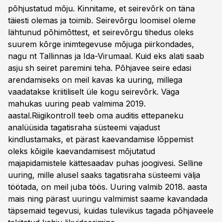
põhjustatud mõju. Kinnitame, et seirevõrk on täna
täiesti olemas ja toimib. Seirevõrgu loomisel oleme
lähtunud põhimõttest, et seirevõrgu tihedus oleks
suurem kõrge inimtegevuse mõjuga piirkondades,
nagu nt Tallinnas ja Ida-Virumaal. Kuid eks alati saab
asju sh seiret paremini teha. Põhjavee seire edasi
arendamiseks on meil kavas ka uuring, millega
vaadatakse kriitiliselt üle kogu seirevõrk. Väga
mahukas uuring peab valmima 2019.
aastal.Riigikontroll teeb oma auditis ettepaneku
analüüsida tagatisraha süsteemi vajadust
kindlustamaks, et pärast kaevandamise lõppemist
oleks kõigile kaevandamisest mõjutatud
majapidamistele kättesaadav puhas joogivesi. Selline
uuring, mille alusel saaks tagatisraha süsteemi välja
töötada, on meil juba töös. Uuring valmib 2018. aasta
mais ning pärast uuringu valmimist saame kavandada
täpsemaid tegevusi, kuidas tulevikus tagada põhjaveele