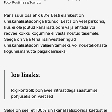
Foto:
Postimees/Scanpix
Päris suur osa ehk 83% Eesti elanikest on
ühiskanalisatsiooniga liitunud. Eestis on veel piirkondi,
kus ei ole jõutud kanalisatsiooni välja ehitada või
reovee kokku kogumine ei vasta nõutud tasemele.
Seega on vaja teha lisainvesteeringuid
ühiskanalisatsiooni väljaehitamiseks või nõuetekohaste
kogumismahutite paigaldamiseks.
loe lisaks:
Riigikontroll: põhjavee nitraatidega saastumise
põhjuseks on väetised
Selge on see, et 100% ühiskanalisatsiooniga kaetust ei