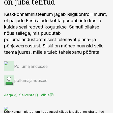
on juba tehtud
Keskkonnaministeerium jagab Riigikontrolli muret,
et paljude Eesti alade kohta puudub info kas ja
kuidas seal reovett kogutakse. Samuti ollakse
nõus sellega, mis puudutab
põllumajandustootmisest tulenevat pinna- ja
põhjaveereostust. Siiski on mõned nüansid selle
teema juures, millele tuleb tähelepanu pöörata.
Põllumajandus.ee
põllumajandus.ee
Jaga
Salvesta
Vihja
Keskkonnaministeerium: tegevused käivad ja paljugi on juba tehtud