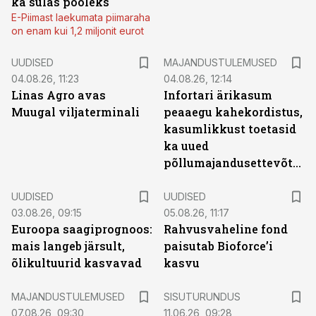
ka sulas pooleks
E-Piimast laekumata piimaraha
on enam kui 1,2 miljonit eurot
UUDISED
MAJANDUSTULEMUSED
04.08.26, 11:23
04.08.26, 12:14
Linas Agro avas
Infortari ärikasum
Muugal viljaterminali
peaaegu kahekordistus,
kasumlikkust toetasid
ka uued
põllumajandusettevõtted
UUDISED
UUDISED
03.08.26, 09:15
05.08.26, 11:17
Euroopa saagiprognoos:
Rahvusvaheline fond
mais langeb järsult,
paisutab Bioforce’i
õlikultuurid kasvavad
kasvu
ST
MAJANDUSTULEMUSED
SISUTURUNDUS
07.08.26, 09:30
11.06.26, 09:28