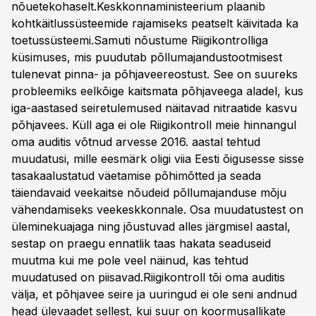
nõuetekohaselt.Keskkonnaministeerium plaanib
kohtkäitlussüsteemide rajamiseks peatselt käivitada ka
toetussüsteemi.Samuti nõustume Riigikontrolliga
küsimuses, mis puudutab põllumajandustootmisest
tulenevat pinna- ja põhjaveereostust. See on suureks
probleemiks eelkõige kaitsmata põhjaveega aladel, kus
iga-aastased seiretulemused näitavad nitraatide kasvu
põhjavees. Küll aga ei ole Riigikontroll meie hinnangul
oma auditis võtnud arvesse 2016. aastal tehtud
muudatusi, mille eesmärk oligi viia Eesti õigusesse sisse
tasakaalustatud väetamise põhimõtted ja seada
täiendavaid veekaitse nõudeid põllumajanduse mõju
vähendamiseks veekeskkonnale. Osa muudatustest on
üleminekuajaga ning jõustuvad alles järgmisel aastal,
sestap on praegu ennatlik taas hakata seaduseid
muutma kui me pole veel näinud, kas tehtud
muudatused on piisavad.Riigikontroll tõi oma auditis
välja, et põhjavee seire ja uuringud ei ole seni andnud
head ülevaadet sellest, kui suur on koormusallikate