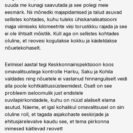
suuda me kunagi saavutada ja see polegi meie
eesmärk. Nii mõnedki majapidamised ja talud asuvad
sellistes kohtades, kuhu tuleks ühiskanalisatsiooni
majja viimiseks kilomeetrite viisi torustikku rajada ja see
ei ole lihtsalt mõistlik. Küll aga on sellistes kohtades
oluline, et reovesi kogutakse kokku ja käideldakse
nõuetekohaselt.
Eelmisel aastal tegi Keskkonnainspektsioon koos
omavalitsustega kontrolle Harku, Saku ja Kohila
valdades ning nõuetele ei vastanud hinnanguliselt veidi
alla poole kohtkäitlussüsteemidest. Osalt on see
probleem iseloomulik just endistele
suvilapiirkondadele, kuhu on nüüd alaliselt elama
asutud. Näeme, et igal kohalikul omavalitsusel on siin
oluline roll, et tagada asjakohaste eeskirjade ja
ehitusjärelevalve kaudu see, et tema piirkonna
inimesed käitlevad reovett