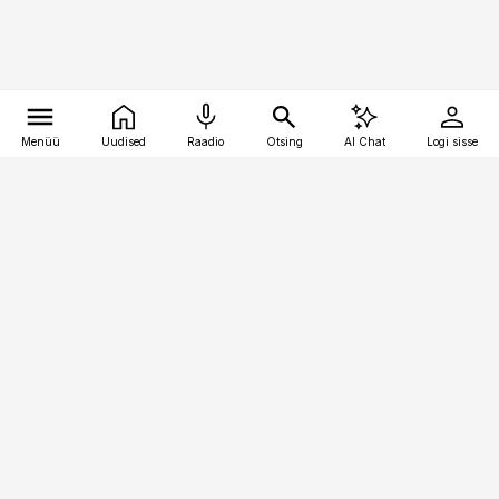
Menüü
Uudised
Raadio
Otsing
AI Chat
Logi sisse
Vana-Lõuna 39/1, 19094 Tallinn
(+372) 667 0111
pollumajandus@pollumajandus.ee
Telli
Reklaam
Firmast
Sisu kasutamisõigused
Ajakirjaniku
eetikakoodeks