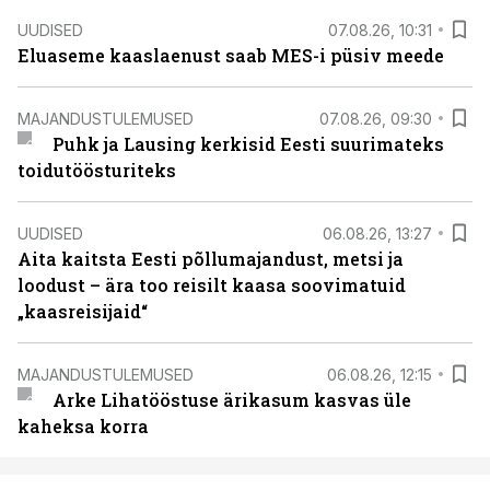
UUDISED
07.08.26, 10:31
Eluaseme kaaslaenust saab MES-i püsiv meede
MAJANDUSTULEMUSED
07.08.26, 09:30
Puhk ja Lausing kerkisid Eesti suurimateks
toidutöösturiteks
UUDISED
06.08.26, 13:27
Aita kaitsta Eesti põllumajandust, metsi ja
loodust – ära too reisilt kaasa soovimatuid
„kaasreisijaid“
MAJANDUSTULEMUSED
06.08.26, 12:15
Arke Lihatööstuse ärikasum kasvas üle
kaheksa korra