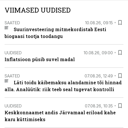
VIIMASED UUDISED
SAATED
10.08.26, 09:15
Suurinvesteering mitmekordistab Eesti
biogaasi tootja toodangu
UUDISED
10.08.26, 09:00
Inflatsioon püsib suvel madal
SAATED
07.08.26, 12:49
Läti toidu käibemaksu alandamine tõi hinnad
alla. Analüütik: riik teeb seal tugevat kontrolli
UUDISED
07.08.26, 10:35
Keskkonnaamet andis Järvamaal eriload kahe
karu küttimiseks