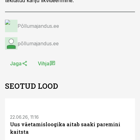
tekitatud kahju likvideerimine.
Põllumajandus.ee
põllumajandus.ee
Jaga
Vihja
SEOTUD LOOD
ST
22.06.26, 11:16
Uus väetamisloogika aitab saaki paremini
kaitsta