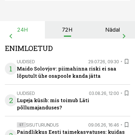
24H
72H
Nädal
ENIMLOETUD
UUDISED
29.07.26, 09:30
1
Maido Solovjov: piimahinna riski ei saa
lõputult ühe osapoole kanda jätta
UUDISED
03.08.26, 12:00
2
Lugeja küsib: mis toimub Läti
põllumajanduses?
SISUTURUNDUS
09.06.26, 16:46
ST
Paindlikkus Eesti taimekasvatuses: kuidas