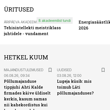
ÜRITUSED
8 akadeemilist tundi
Energiasäästli
ÄRIPÄEVA AKADEEMIA
Tehisintellekti meistriklass
2026
juhtidele - vundament
HETKEL KUUM
MAJANDUSTULEMUSED
UUDISED
06.08.26, 09:34
03.08.26, 12:00
Põllumajanduse
Lugeja küsib: mis
tippjuhi Ahti Kalde
toimub Läti
firmades käive üldiselt
põllumajanduses?
kerkis, kasum samas
nii kahekordistus kui