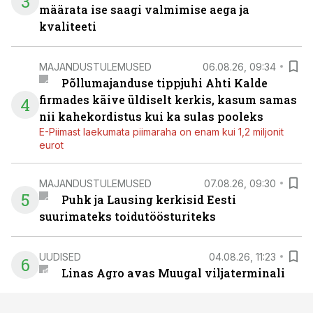
3
määrata ise saagi valmimise aega ja
kvaliteeti
MAJANDUSTULEMUSED
06.08.26, 09:34
Põllumajanduse tippjuhi Ahti Kalde
firmades käive üldiselt kerkis, kasum samas
4
nii kahekordistus kui ka sulas pooleks
E-Piimast laekumata piimaraha on enam kui 1,2 miljonit
eurot
MAJANDUSTULEMUSED
07.08.26, 09:30
5
Puhk ja Lausing kerkisid Eesti
suurimateks toidutöösturiteks
UUDISED
04.08.26, 11:23
6
Linas Agro avas Muugal viljaterminali