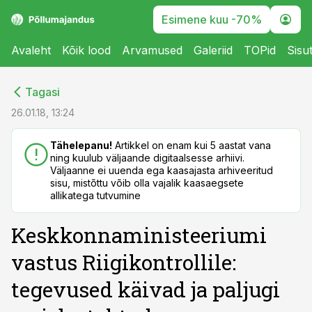
Esimene kuu -70%
Avaleht
Kõik lood
Arvamused
Galeriid
TOPid
Sisu
cebook
cebook
Tagasi
Twitter)
Twitter)
26.01.18, 13:24
kedIn
kedIn
Tähelepanu!
Artikkel on enam kui 5 aastat vana
ning kuulub väljaande digitaalsesse arhiivi.
ail
ail
Väljaanne ei uuenda ega kaasajasta arhiveeritud
sisu, mistõttu võib olla vajalik kaasaegsete
k
k
allikatega tutvumine
Keskkonnaministeeriumi
vastus Riigikontrollile:
tegevused käivad ja paljugi