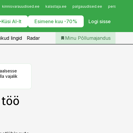
Iseteenindus
kinnisvarauudised.ee
kalastaja.ee
palgauudised.ee
personaliuudi
Telli Põllumajandus
Küsi AI-lt
Esimene kuu -70%
Logi sisse
ikud lingid
Radar
Minu Põllumajandus
taalsesse
la vajalik
 töö