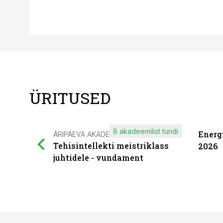
ÜRITUSED
8 akadeemilist tundi
Energ
ÄRIPÄEVA AKADEEMIA
Tehisintellekti meistriklass
2026
juhtidele - vundament