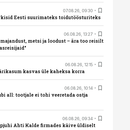
07.08.26, 09:30
rkisid Eesti suurimateks toidutöösturiteks
06.08.26, 13:27
majandust, metsi ja loodust – ära too reisilt
sreisijaid“
06.08.26, 12:15
ärikasum kasvas üle kaheksa korra
06.08.26, 10:14
i all: tootjale ei tohi veeretada ostja
06.08.26, 09:34
pjuhi Ahti Kalde firmades käive üldiselt