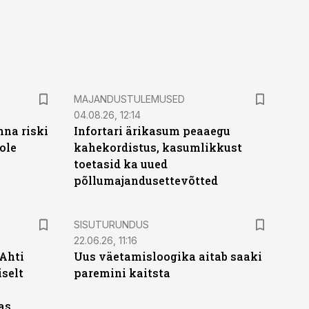
MAJANDUSTULEMUSED
04.08.26, 12:14
nna riski
Infortari ärikasum peaaegu
ole
kahekordistus, kasumlikkust
toetasid ka uued
põllumajandusettevõtted
ST
SISUTURUNDUS
22.06.26, 11:16
 Ahti
Uus väetamisloogika aitab saaki
iselt
paremini kaitsta
as