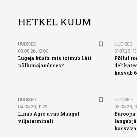
HETKEL KUUM
UUDISED
UUDISED
03.08.26, 12:00
31.07.26, 13
Lugeja küsib: mis toimub Läti
Põllul r
põllumajanduses?
delikates
kasvab 6
UUDISED
UUDISED
04.08.26, 11:23
03.08.26, 0
Linas Agro avas Muugal
Euroopa 
viljaterminali
langeb jä
kasvava