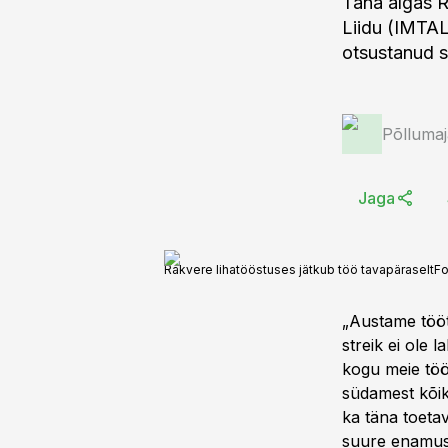
Täna algas R
Liidu (IMTAL
otsustanud s
Põlluma
Jaga
Rakvere lihatööstuses jätkub töö tavapäraselt
Fo
„Austame tööt
streik ei ole 
kogu meie tööt
südamest kõiki
ka täna toeta
suure enamus