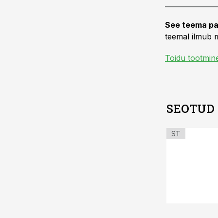
See teema pa
teemal ilmub m
Toidu tootmin
SEOTUD
ST