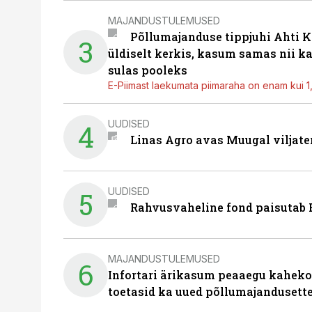
MAJANDUSTULEMUSED
Põllumajanduse tippjuhi Ahti K
3
üldiselt kerkis, kasum samas nii k
sulas pooleks
E-Piimast laekumata piimaraha on enam kui 1,2
UUDISED
4
Linas Agro avas Muugal viljate
UUDISED
5
Rahvusvaheline fond paisutab B
MAJANDUSTULEMUSED
6
Infortari ärikasum peaaegu kaheko
toetasid ka uued põllumajandusett