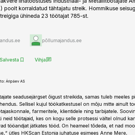
akvere lihatööstuses Industriaal- ja Metallitöötajate A
) poolt korraldatud tähtajatu streik. Hommikuse seisug
treigiga ühineda 23 töötajat 785-st.
jandus.ee
põllumajandus.ee
Salvesta
Vihja
to:
Äripäev AS
ajate seadusejärgset õigust streikida, samas tuleb meeles p
lahendus. Sellisel kujul töökatkestusel on mõju mitte ainult t
ajaskonnale, farmeritele, klientidele ning tarbijatele. Soovi
 neid töötajaid, kes on kogu selle protsessi vältel olnud ka
vad tööandjat jätkates tööd. On heameel tõdeda, et nad mo
e,“ ütles HKScan Estonia juhatuse esimees Anne Mere.