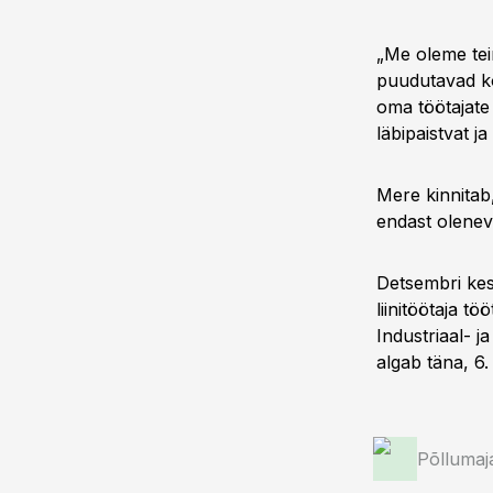
„Me oleme tein
puudutavad ko
oma töötajate
läbipaistvat j
Mere kinnitab,
endast olenev,
Detsembri kes
liinitöötaja t
Industriaal- j
algab täna, 6.
Põllumaj