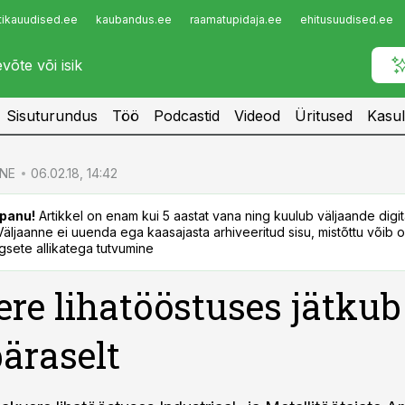
tikauudised.ee
kaubandus.ee
raamatupidaja.ee
ehitusuudised.ee
Infopank
Radar
Sisuturundus
Töö
Podcastid
Videod
Üritused
Kasul
NE
06.02.18, 14:42
panu!
Artikkel on enam kui 5 aastat vana ning kuulub väljaande digi
. Väljaanne ei uuenda ega kaasajasta arhiveeritud sisu, mistõttu võib ol
sete allikatega tutvumine
re lihatööstuses jätkub
äraselt