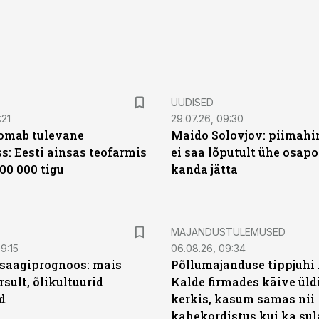
UUDISED
:21
29.07.26, 09:30
oomab tulevane
Maido Solovjov: piimahi
s: Eesti ainsas teofarmis
ei saa lõputult ühe osapo
00 000 tigu
kanda jätta
MAJANDUSTULEMUSED
9:15
06.08.26, 09:34
saagiprognoos: mais
Põllumajanduse tippjuhi
rsult, õlikultuurid
Kalde firmades käive üld
d
kerkis, kasum samas nii
kahekordistus kui ka sul