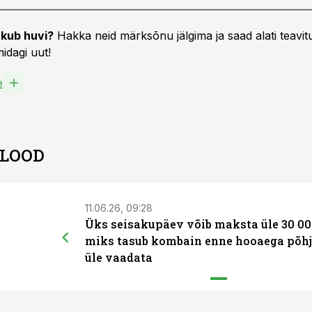
kub huvi?
Hakka neid märksõnu jälgima ja saad alati teavitu
idagi uut!
e
 LOOD
11.06.26, 09:28
Üks seisakupäev võib maksta üle 30 00
miks tasub kombain enne hooaega põhj
üle vaadata