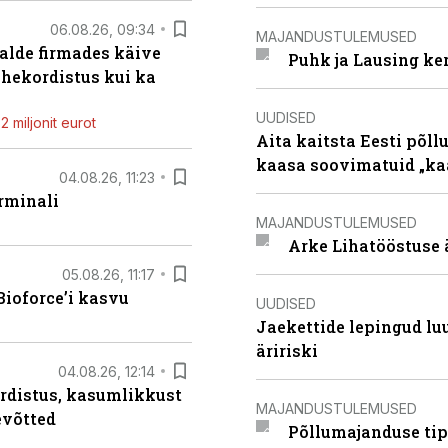
06.08.26, 09:34
MAJANDUSTULEMUSED
alde firmades käive
Puhk ja Lausing ke
ahekordistus kui ka
UUDISED
 miljonit eurot
Aita kaitsta Eesti põllu
kaasa soovimatuid „kaa
04.08.26, 11:23
rminali
MAJANDUSTULEMUSED
Arke Lihatööstuse 
05.08.26, 11:17
ioforce’i kasvu
UUDISED
Jaekettide lepingud luub
äririski
04.08.26, 12:14
rdistus, kasumlikkust
MAJANDUSTULEMUSED
evõtted
Põllumajanduse tip