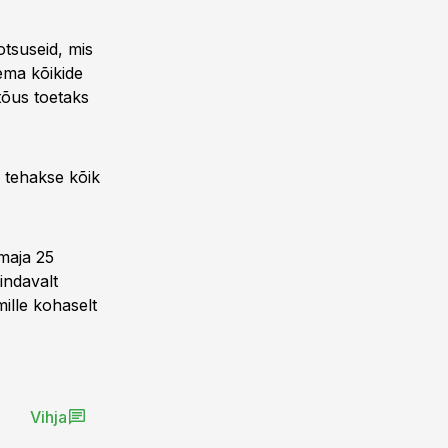
otsuseid, mis
ema kõikide
tõus toetaks
g tehakse kõik
maja 25
sindavalt
mille kohaselt
Vihja