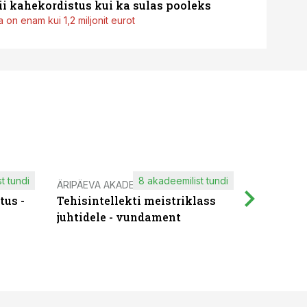
i kahekordistus kui ka sulas pooleks
 on enam kui 1,2 miljonit eurot
t tundi
8 akadeemilist tundi
ÄRIPÄEVA AKADEEMIA
IT KOOLIT
tus -
Tehisintellekti meistriklass
Muutuste
juhtidele - vundament
praktilis