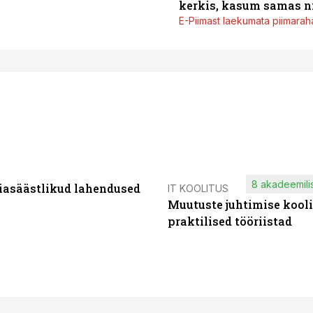
kerkis, kasum samas ni
E-Piimast laekumata piimaraha
8 akadeemilis
iasäästlikud lahendused
IT KOOLITUS
Muutuste juhtimise kooli
praktilised tööriistad