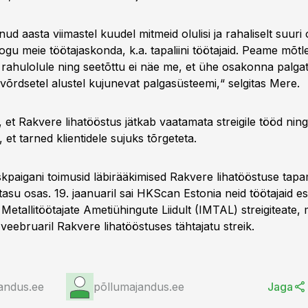
ud aasta viimastel kuudel mitmeid olulisi ja rahaliselt suuri 
gu meie töötajaskonda, k.a. tapaliini töötajaid. Peame mõtl
 rahulolule ning seetõttu ei näe me, et ühe osakonna palga
a võrdsetel alustel kujunevat palgasüsteemi,“ selgitas Mere.
 et Rakvere lihatööstus jätkab vaatamata streigile tööd nin
 et tarned klientidele sujuks tõrgeteta.
kpaigani toimusid läbirääkimised Rakvere lihatööstuse tapa
öötasu osas. 19. jaanuaril sai HKScan Estonia neid töötajaid e
a Metallitöötajate Ametiühingute Liidult (IMTAL) streigiteate, 
 veebruaril Rakvere lihatööstuses tähtajatu streik.
andus.ee
põllumajandus.ee
Jaga