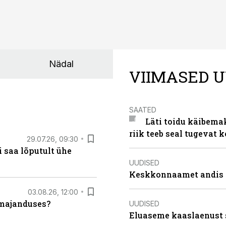
Nädal
VIIMASED U
SAATED
Läti toidu käibema
riik teeb seal tugevat k
29.07.26, 09:30
 saa lõputult ühe
UUDISED
Keskkonnaamet andis J
03.08.26, 12:00
umajanduses?
UUDISED
Eluaseme kaaslaenust 