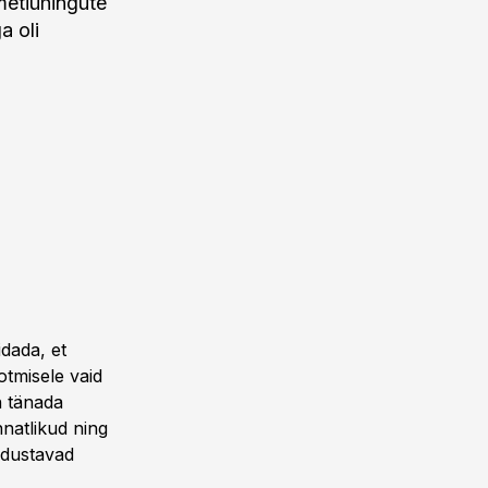
metiühingute
a oli
idada, et
ootmisele vaid
n tänada
nnatlikud ning
odustavad