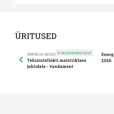
ÜRITUSED
8 akadeemilist tundi
Energ
ÄRIPÄEVA AKADEEMIA
Tehisintellekti meistriklass
2026
juhtidele - vundament