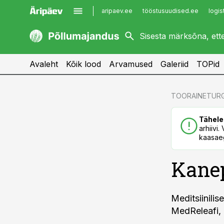
aripaev.ee
tööstusuudised.ee
logis
kaubandus.ee
imelineajalugu.ee
kinnisvarauudised.ee
imelineteadus.ee
Avaleht
Kõik lood
Arvamused
Galeriid
TOPid
cebook
cebook
TOORAINETUR
Twitter)
Twitter)
Tähele
kedIn
kedIn
arhiivi
kaasaeg
ail
ail
Kanep
k
k
Meditsiinili
MedReleafi, 