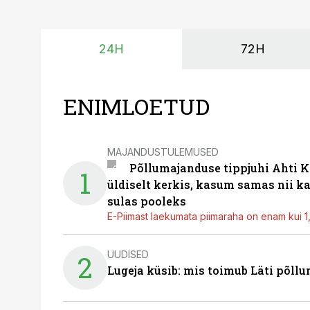
24H
72H
ENIMLOETUD
MAJANDUSTULEMUSED
Põllumajanduse tippjuhi Ahti K
1
üldiselt kerkis, kasum samas nii k
sulas pooleks
E-Piimast laekumata piimaraha on enam kui 1,2
UUDISED
2
Lugeja küsib: mis toimub Läti põll