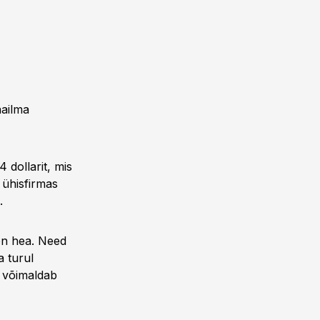
aailma
 dollarit, mis
 ühisfirmas
.
oon hea. Need
a turul
n võimaldab