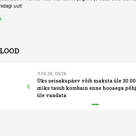
idagi uut!
 LOOD
11.06.26, 09:28
Üks seisakupäev võib maksta üle 30 00
miks tasub kombain enne hooaega põhj
üle vaadata