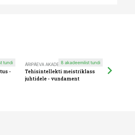
t tundi
8 akadeemilist tundi
ÄRIPÄEVA AKADEEMIA
IT KOOLIT
tus -
Tehisintellekti meistriklass
Muutuste
juhtidele - vundament
praktilis