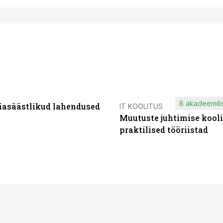
8 akadeemilis
iasäästlikud lahendused
IT KOOLITUS
Muutuste juhtimise kooli
praktilised tööriistad