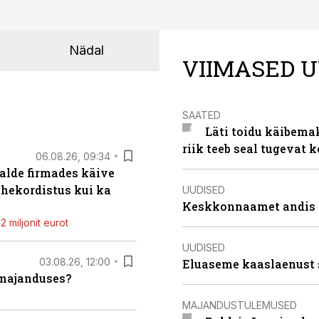
Nädal
VIIMASED U
SAATED
Läti toidu käibema
riik teeb seal tugevat k
06.08.26, 09:34
alde firmades käive
ahekordistus kui ka
UUDISED
Keskkonnaamet andis J
 miljonit eurot
UUDISED
03.08.26, 12:00
Eluaseme kaaslaenust 
umajanduses?
MAJANDUSTULEMUSED