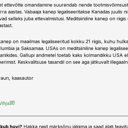
 et ettevõtte omandamine suurendab nende tootmisvõimsus
ra aastas. Vabaaja kanep legaliseeritakse Kanadas juulis ni
vad selleks juba ettevalmistusi. Meditsiiniline kanep on riigi
astast.
 kanep on maailmas legaliseeritud kokku 21 riigis, kuhu hul
olumbia ja Saksamaa. USAs on meditsiiniline kanep legalise
sariikides. Gallupi andmetel toetab kaks kolmandikku USA el
eerimist. Keskvalitsuse tasandil on see aga jätkuvalt illegaaln
raun, kaasautor
Vihja
kub huvi?
Hakka neid märksõnu jälgima ja saad alati teavitu