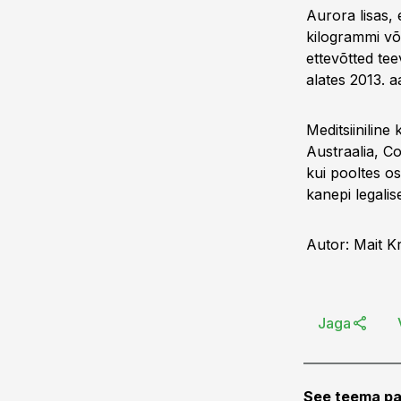
Aurora lisas,
kilogrammi võr
ettevõtted tee
alates 2013. a
Meditsiiniline
Austraalia, C
kui pooltes o
kanepi legalis
Autor: Mait K
Jaga
See teema pa