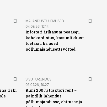
MAJANDUSTULEMUSED
04.08.26, 12:14
Infortari ärikasum peaaegu
kahekordistus, kasumlikkust
toetasid ka uued
põllumajandusettevõtted
ST
SISUTURUNDUS
03.07.26, 10:27
nna riski
Kuni 200 hj traktori rent –
ole
paindlik lahendus
põllumajandusse, ehitusse ja