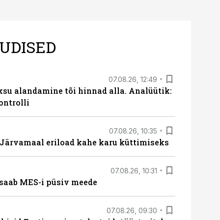
UDISED
07.08.26, 12:49
ksu alandamine tõi hinnad alla. Analüütik:
ontrolli
07.08.26, 10:35
ärvamaal eriload kahe karu küttimiseks
07.08.26, 10:31
saab MES-i püsiv meede
07.08.26, 09:30