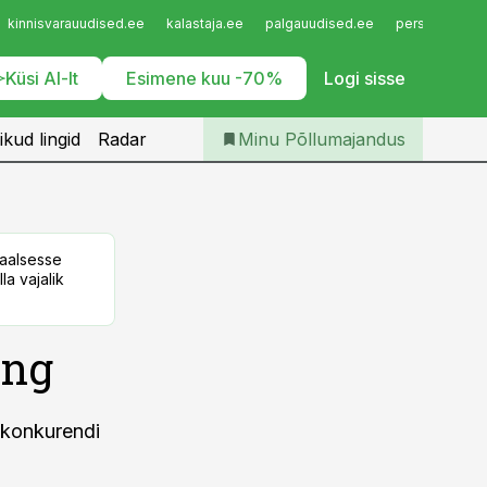
Iseteenindus
kinnisvarauudised.ee
kalastaja.ee
palgauudised.ee
personaliuudi
Telli Põllumajandus
Küsi AI-lt
Esimene kuu -70%
Logi sisse
ikud lingid
Radar
Minu Põllumajandus
taalsesse
la vajalik
ing
t konkurendi