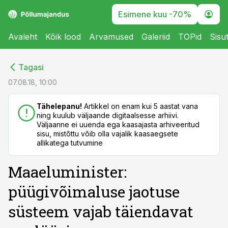
Esimene kuu -70%
Avaleht
Kõik lood
Arvamused
Galeriid
TOPid
Sisu
cebook
cebook
Tagasi
Twitter)
Twitter)
07.08.18, 10:00
kedIn
kedIn
Tähelepanu!
Artikkel on enam kui 5 aastat vana
ning kuulub väljaande digitaalsesse arhiivi.
ail
ail
Väljaanne ei uuenda ega kaasajasta arhiveeritud
sisu, mistõttu võib olla vajalik kaasaegsete
k
k
allikatega tutvumine
Maaeluminister:
püügivõimaluse jaotuse
süsteem vajab täiendavat