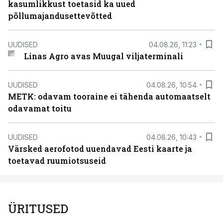
kasumlikkust toetasid ka uued
põllumajandusettevõtted
UUDISED
04.08.26, 11:23
Linas Agro avas Muugal viljaterminali
UUDISED
04.08.26, 10:54
METK: odavam tooraine ei tähenda automaatselt
odavamat toitu
UUDISED
04.08.26, 10:43
Värsked aerofotod uuendavad Eesti kaarte ja
toetavad ruumiotsuseid
ÜRITUSED