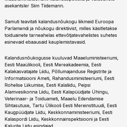
asekantsler Siim Tiidemann.
Samuti teavitati kalandusnõukogu liikmeid Euroopa
Parlamendi ja nõukogu direktiivist, milles käsitletakse
toiduainete tarneahelas ettevõtjatevahelistes suhetes
esinevaid ebaausaid kauplemistavasid.
Kalandusnõukogusse kuuluvad Maaeluministeeriumi,
Eesti Maaülikooli, Eesti Mereakadeemia, Eesti
Kalakasvatajate Liidu, Põllumajanduse Registrite ja
Informatsiooni Ameti, Rahandusministeeriumi, Eesti
Rohelise Liikumise, Eesti Kalaliidu, Peipsi
Alamvesikonna Liidu, Eesti Kalapüüdjate Ühingu,
Veterinaar- ja Toiduameti, Maaelu Edendamise
Sihtasutuse, Tartu Ülikooli Eesti Mereinstituudi, Eesti
Kaugpüüdjate Liidu, Keskkonnaministeeriumi, Eesti
Kalaspordi Liidu, Keskkonnainspektsiooni ja Eesti
Kalurite Liidu esindajad.