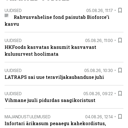
UUDISED
05.08.26, 11:17
Rahvusvaheline fond paisutab Bioforce’i
kasvu
UUDISED
05.08.26, 11:00
HKFoods kasvatas kasumit kasvavast
kulusurvest hoolimata
UUDISED
05.08.26, 10:30
LATRAPS sai uue teraviljakaubanduse juhi
UUDISED
05.08.26, 09:22
Vihmane juuli pidurdas saagikoristust
MAJANDUSTULEMUSED
04.08.26, 12:14
Infortari ärikasum peaaegu kahekordistus,