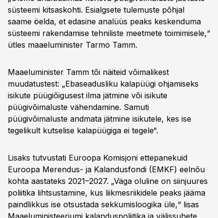
süsteemi kitsaskohti. Esialgsete tulemuste põhjal
saame öelda, et edasine analüüs peaks keskenduma
süsteemi rakendamise tehniliste meetmete toimimisele,“
ütles maaeluminister Tarmo Tamm.
Maaeluminister Tamm tõi näiteid võimalikest
muudatustest: „Ebaseadusliku kalapüügi ohjamiseks
isikute püügiõigusest ilma jätmine või isikute
püügivõimaluste vähendamine. Samuti
püügivõimaluste andmata jätmine isikutele, kes ise
tegelikult kutselise kalapüügiga ei tegele“.
Lisaks tutvustati Euroopa Komisjoni ettepanekuid
Euroopa Merendus- ja Kalandusfondi (EMKF) eelnõu
kohta aastateks 2021–2027. „Väga oluline on siinjuures
poliitika lihtsustamine, kus liikmesriikidele peaks jääma
paindlikkus ise otsustada sekkumisloogika üle,“ lisas
Maaeluministeeriumi kalanduspoliitika ja välissuhete