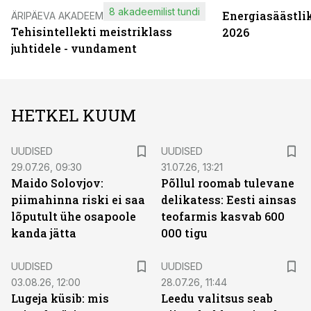
8 akadeemilist tundi
Energiasäästli
ÄRIPÄEVA AKADEEMIA
Tehisintellekti meistriklass
2026
juhtidele - vundament
HETKEL KUUM
UUDISED
UUDISED
29.07.26, 09:30
31.07.26, 13:21
Maido Solovjov:
Põllul roomab tulevane
piimahinna riski ei saa
delikatess: Eesti ainsas
lõputult ühe osapoole
teofarmis kasvab 600
kanda jätta
000 tigu
UUDISED
UUDISED
03.08.26, 12:00
28.07.26, 11:44
Lugeja küsib: mis
Leedu valitsus seab