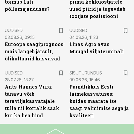
toimub Läti
piima kokkuostjatele
põllumajanduses?
uued piirid ja tugevdab
tootjate positsiooni
UUDISED
UUDISED
03.08.26, 09:15
04.08.26, 11:23
Euroopa saagiprognoos:
Linas Agro avas
mais langeb järsult,
Muugal viljaterminali
õlikultuurid kasvavad
ST
UUDISED
SISUTURUNDUS
28.07.26, 13:27
09.06.26, 16:46
Ants-Hannes Viira:
Paindlikkus Eesti
tänavu võib
taimekasvatuses:
teraviljakasvatajale
kuidas määrata ise
tulla nii korralik saak
saagi valmimise aega ja
kui ka hea hind
kvaliteeti