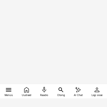
Menüü
Uudised
Raadio
Otsing
AI Chat
Logi sisse