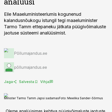
analüüsi
Eile Maaeluministeeriumis kogunenud
kalandusnõukogu istungil tegi maaeluminister
Tarmo Tamm ettepaneku jätkata püügivõimaluste
jaotuse süsteemi analüüsimist.
Põllumajandus.ee
põllumajandus.ee
Jaga
Salvesta
Vihja
Minister Tarmo Tamm Japsi sadamas
Foto:
Meelika Sander-Sõrmus
„Oleme analüüsimas kehtiva püügivõimaluste jaotuste