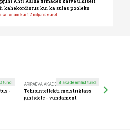
pjuhi Ahti Kalde firmades käive üldiselt
i kahekordistus kui ka sulas pooleks
 on enam kui 1,2 miljonit eurot
t tundi
8 akadeemilist tundi
ÄRIPÄEVA AKADEEMIA
IT KOOLIT
tus -
Tehisintellekti meistriklass
Muutuste
juhtidele - vundament
praktilis