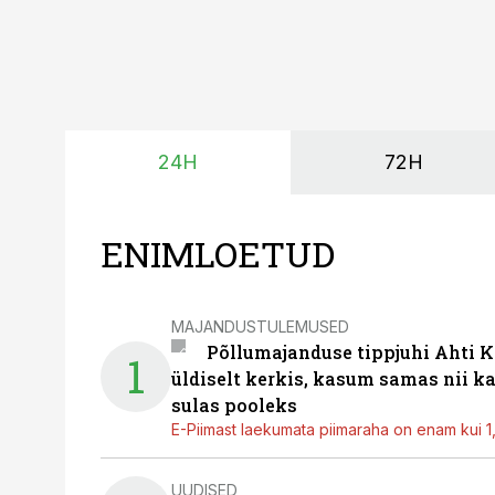
24H
72H
ENIMLOETUD
MAJANDUSTULEMUSED
Põllumajanduse tippjuhi Ahti K
1
üldiselt kerkis, kasum samas nii k
sulas pooleks
E-Piimast laekumata piimaraha on enam kui 1,2
UUDISED