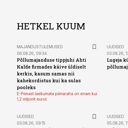
HETKEL KUUM
MAJANDUSTULEMUSED
UUDISED
06.08.26, 09:34
03.08.26, 1
Põllumajanduse tippjuhi Ahti
Lugeja kü
Kalde firmades käive üldiselt
põllumaj
kerkis, kasum samas nii
kahekordistus kui ka sulas
pooleks
E-Piimast laekumata piimaraha on enam kui
1,2 miljonit eurot
UUDISED
UUDISED
03.08.26, 09:15
05.08.26, 11