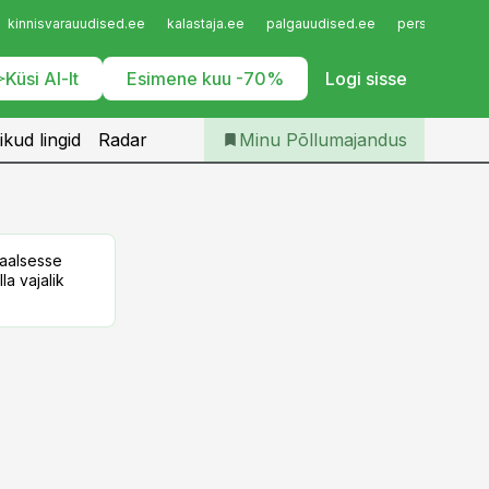
Iseteenindus
kinnisvarauudised.ee
kalastaja.ee
palgauudised.ee
personaliuudi
Telli Põllumajandus
Küsi AI-lt
Esimene kuu -70%
Logi sisse
ikud lingid
Radar
Minu Põllumajandus
taalsesse
la vajalik