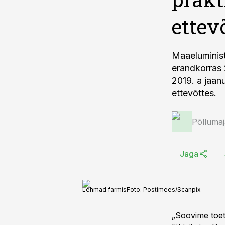
ettev
Maaeluminist
erandkorras 2
2019. a jaan
ettevõttes.
Põlluma
Jaga
Lehmad farmis
Foto:
Postimees/Scanpix
„Soovime toet