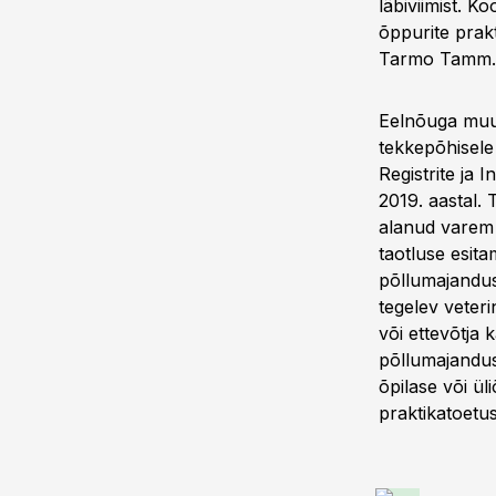
läbiviimist. K
õppurite prakt
Tarmo Tamm.
Eelnõuga muud
tekkepõhisele
Registrite ja 
2019. aastal. 
alanud varem k
taotluse esit
põllumajandus
tegelev veteri
või ettevõtja 
põllumajandus
õpilase või ül
praktikatoetu