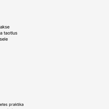
takse
a taotlus
sele
tes praktika