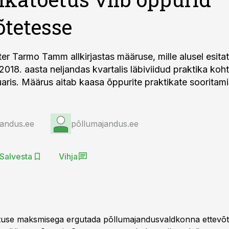
õtetesse
er Tarmo Tamm allkirjastas määruse, mille alusel esita
018. aasta neljandas kvartalis läbiviidud praktika koht
uaris. Määrus aitab kaasa õppurite praktikate sooritami
jandus.ee
põllumajandus.ee
Salvesta
Vihja
use maksmisega ergutada põllumajandusvaldkonna ettevõte