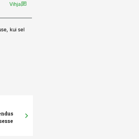
Vihja
se, kui sel
hendus
sesse