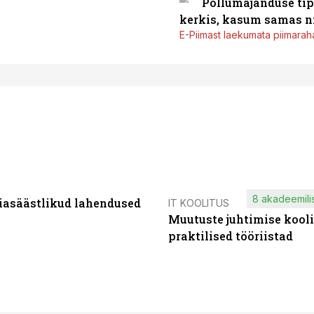
Põllumajanduse tip
kerkis, kasum samas ni
E-Piimast laekumata piimaraha
8 akadeemilis
iasäästlikud lahendused
IT KOOLITUS
Muutuste juhtimise kooli
praktilised tööriistad