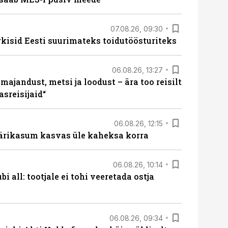
07.08.26, 09:30
rkisid Eesti suurimateks toidutöösturiteks
06.08.26, 13:27
majandust, metsi ja loodust – ära too reisilt
sreisijaid“
06.08.26, 12:15
ärikasum kasvas üle kaheksa korra
06.08.26, 10:14
i all: tootjale ei tohi veeretada ostja
06.08.26, 09:34