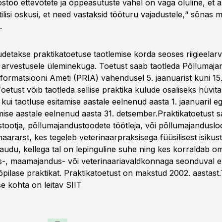
oostöö ettevõtete ja õppeasutuste vahel on väga oluline, et
ilisi oskusi, et need vastaksid tööturu vajadustele,“ sõnas 
.
etakse praktikatoetuse taotlemise korda seoses riigieelar
 arvestusele üleminekuga. Toetust saab taotleda Põllumaj
Informatsiooni Ameti (PRIA) vahendusel 5. jaanuarist kuni 15.
Toetust võib taotleda sellise praktika kulude osaliseks hüvita
ui taotluse esitamise aastale eelnenud aasta 1. jaanuaril eg
amise aastale eelnenud aasta 31. detsember.Praktikatoetust s
tootja, põllumajandustoodete töötleja, või põllumajandus
naararst, kes tegeleb veterinaarpraksisega füüsilisest isikus
kaudu, kellega tal on lepinguline suhe ning kes korraldab o
-, maamajandus- või veterinaariavaldkonnaga seonduval er
iõpilase praktikat. Praktikatoetust on makstud 2002. aastas
se kohta on leitav
SIIT