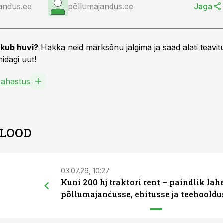
andus.ee
põllumajandus.ee
Jaga
kub huvi?
Hakka neid märksõnu jälgima ja saad alati teavitu
idagi uut!
ahastus
 LOOD
03.07.26, 10:27
Kuni 200 hj traktori rent – paindlik la
põllumajandusse, ehitusse ja teehooldu