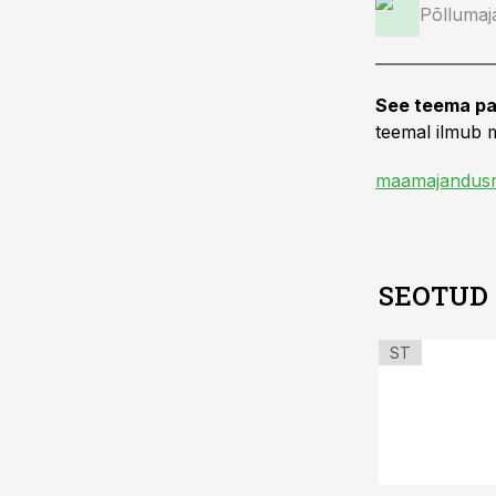
Põllumaj
See teema pa
teemal ilmub m
maamajandusr
SEOTUD
ST