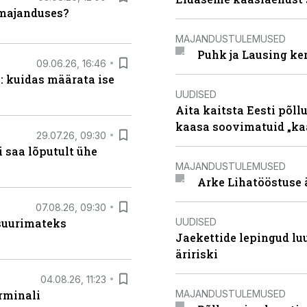
umajanduses?
MAJANDUSTULEMUSED
Puhk ja Lausing ke
09.06.26, 16:46
: kuidas määrata ise
UUDISED
Aita kaitsta Eesti põllu
kaasa soovimatuid „kaa
29.07.26, 09:30
 saa lõputult ühe
MAJANDUSTULEMUSED
Arke Lihatööstuse 
07.08.26, 09:30
UUDISED
 suurimateks
Jaekettide lepingud luub
äririski
04.08.26, 11:23
MAJANDUSTULEMUSED
rminali