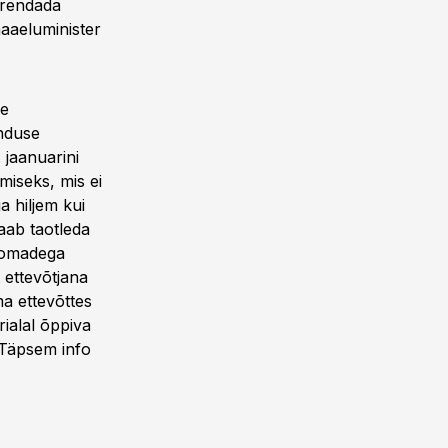
 arendada
maaeluminister
ve
anduse
 jaanuarini
miseks, mis ei
a hiljem kui
aab taotleda
loomadega
t ettevõtjana
ma ettevõttes
ialal õppiva
t.Täpsem info