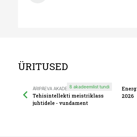
ÜRITUSED
8 akadeemilist tundi
Energ
ÄRIPÄEVA AKADEEMIA
Tehisintellekti meistriklass
2026
juhtidele - vundament