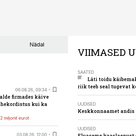
Nädal
VIIMASED U
SAATED
Läti toidu käibema
riik teeb seal tugevat k
06.08.26, 09:34
alde firmades käive
ahekordistus kui ka
UUDISED
Keskkonnaamet andis J
 miljonit eurot
UUDISED
03.08.26, 12:00
Eluaseme kaaslaenust 