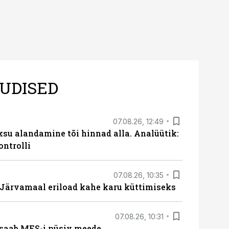
UDISED
07.08.26, 12:49
ksu alandamine tõi hinnad alla. Analüütik:
ontrolli
07.08.26, 10:35
ärvamaal eriload kahe karu küttimiseks
07.08.26, 10:31
saab MES-i püsiv meede