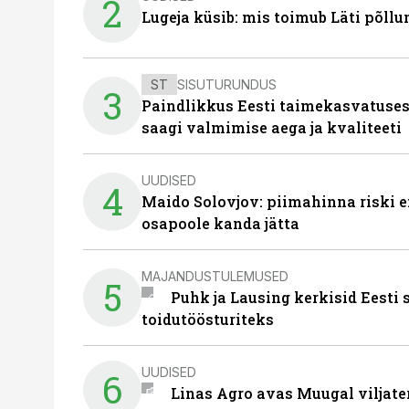
2
Lugeja küsib: mis toimub Läti põll
ST
SISUTURUNDUS
3
Paindlikkus Eesti taimekasvatuses
saagi valmimise aega ja kvaliteeti
UUDISED
4
Maido Solovjov: piimahinna riski ei
osapoole kanda jätta
MAJANDUSTULEMUSED
5
Puhk ja Lausing kerkisid Eesti
toidutöösturiteks
UUDISED
6
Linas Agro avas Muugal viljate