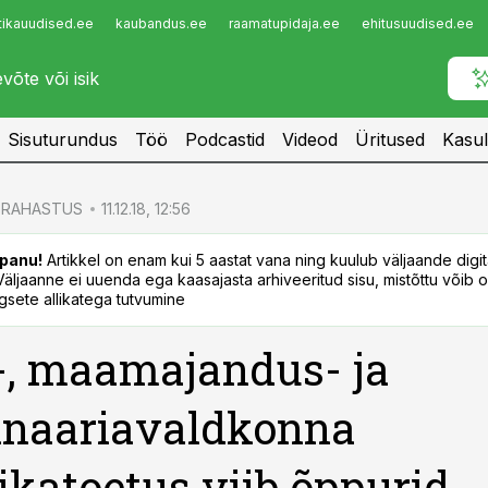
tikauudised.ee
kaubandus.ee
raamatupidaja.ee
ehitusuudised.ee
Infopank
Radar
Sisuturundus
Töö
Podcastid
Videod
Üritused
Kasul
RAHASTUS
11.12.18, 12:56
panu!
Artikkel on enam kui 5 aastat vana ning kuulub väljaande digi
. Väljaanne ei uuenda ega kaasajasta arhiveeritud sisu, mistõttu võib ol
sete allikatega tutvumine
-, maamajandus- ja
inaariavaldkonna
ikatoetus viib õppurid