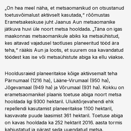
„On hea meel näha, et metsaomanikud on otsustanud
toetusvõimalust aktiivselt kasutada,“ rõõmustas
Erametsakeskuse juht Jaanus Aun metsaomanike
jätkuva huvi üle noort metsa hooldada. „Täna on igas
maakonnas metsaomanikule abiks ka metsaühistud,
kes aitavad vajadusel taotluses planeeritud tööd ära
teha,“ rääkis Aun ja lootis, et suurem osa kavandatud
töödest kas ise või metsaühistute abiga ka ellu viiakse.
Hooldusraieid planeeritakse kõige aktiivsemalt teha
Pärnumaal (1216 ha), Lääne-Virumaal (950 ha),
Jõgevamaal (949 ha) ja Võrumaal (931 ha). Kokku on
erametsaomanikel plaanis toetuse abiga noort metsa
hooldada ligi 9300 hektaril. Ulukitõrjevahendi ehk
repellendi kasutamist planeeritakse 1100 hektaril,
kasvavate puude laasimist 361 hektaril. Toetuse abiga
on kavas hooldada ka 252 hektarit 2016. aasta tormis
kahjustatud ja pärast seda uuendatud metsa.