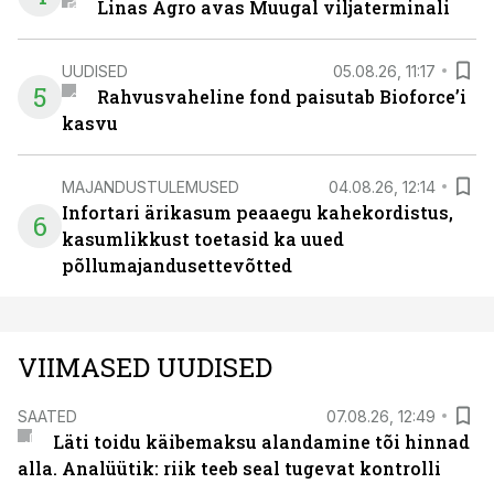
Linas Agro avas Muugal viljaterminali
UUDISED
05.08.26, 11:17
5
Rahvusvaheline fond paisutab Bioforce’i
kasvu
MAJANDUSTULEMUSED
04.08.26, 12:14
Infortari ärikasum peaaegu kahekordistus,
6
kasumlikkust toetasid ka uued
põllumajandusettevõtted
VIIMASED UUDISED
SAATED
07.08.26, 12:49
Läti toidu käibemaksu alandamine tõi hinnad
alla. Analüütik: riik teeb seal tugevat kontrolli