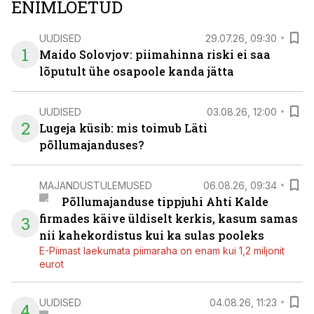
ENIMLOETUD
UUDISED
29.07.26, 09:30
1
Maido Solovjov: piimahinna riski ei saa
lõputult ühe osapoole kanda jätta
UUDISED
03.08.26, 12:00
2
Lugeja küsib: mis toimub Läti
põllumajanduses?
MAJANDUSTULEMUSED
06.08.26, 09:34
Põllumajanduse tippjuhi Ahti Kalde
firmades käive üldiselt kerkis, kasum samas
3
nii kahekordistus kui ka sulas pooleks
E-Piimast laekumata piimaraha on enam kui 1,2 miljonit
eurot
UUDISED
04.08.26, 11:23
4