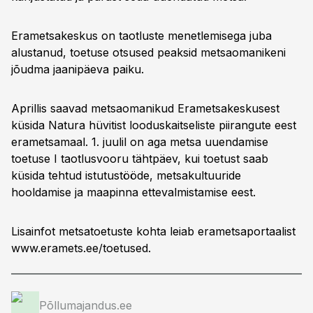
Erametsakeskus on taotluste menetlemisega juba
alustanud, toetuse otsused peaksid metsaomanikeni
jõudma jaanipäeva paiku.
Aprillis saavad metsaomanikud Erametsakeskusest
küsida Natura hüvitist looduskaitseliste piirangute eest
erametsamaal. 1. juulil on aga metsa uuendamise
toetuse I taotlusvooru tähtpäev, kui toetust saab
küsida tehtud istutustööde, metsakultuuride
hooldamise ja maapinna ettevalmistamise eest.
Lisainfot metsatoetuste kohta leiab erametsaportaalist
www.eramets.ee/toetused.
Põllumajandus.ee