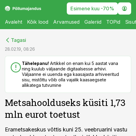
Esimene kuu -70%
Avaleht
Kõik lood
Arvamused
Galeriid
TOPid
Sisu
cebook
cebook
Tagasi
Twitter)
Twitter)
28.02.19, 08:26
kedIn
kedIn
Tähelepanu!
Artikkel on enam kui 5 aastat vana
ning kuulub väljaande digitaalsesse arhiivi.
ail
ail
Väljaanne ei uuenda ega kaasajasta arhiveeritud
sisu, mistõttu võib olla vajalik kaasaegsete
k
k
allikatega tutvumine
Metsahoolduseks küsiti 1,73
mln eurot toetust
Erametsakeskus võttis kuni 25. veebruarini vastu