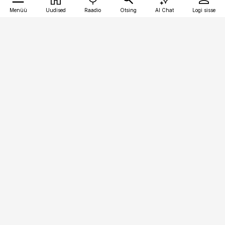
Menüü
Uudised
Raadio
Otsing
AI Chat
Logi sisse
Vana-Lõuna 39/1, 19094 Tallinn
(+372) 667 0111
pollumajandus@pollumajandus.ee
Telli
Reklaam
Firmast
Sisu kasutamisõigused
Ajakirjaniku
eetikakoodeks
Üldtingimused
Privaatsustingimused
Küpsiste poliitika
KKK
Eesti Meediaettevõtete
Eelistuste haldamine
Liit