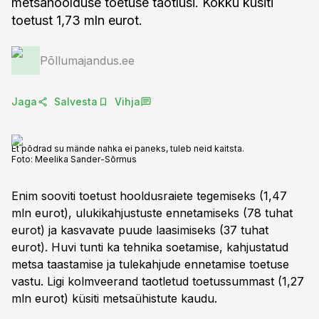
metsahoolduse toetuse taotlusi. Kokku küsiti
toetust 1,73 mln eurot.
Põllumajandus.ee
Jaga
Salvesta
Vihja
Et põdrad su mände nahka ei paneks, tuleb neid kaitsta.
Foto:
Meelika Sander-Sõrmus
Enim sooviti toetust hooldusraiete tegemiseks (1,47
mln eurot), ulukikahjustuste ennetamiseks (78 tuhat
eurot) ja kasvavate puude laasimiseks (37 tuhat
eurot). Huvi tunti ka tehnika soetamise, kahjustatud
metsa taastamise ja tulekahjude ennetamise toetuse
vastu. Ligi kolmveerand taotletud toetussummast (1,27
mln eurot) küsiti metsaühistute kaudu.