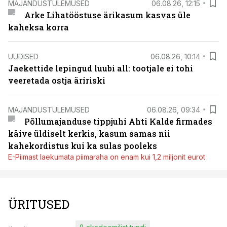
MAJANDUSTULEMUSED
06.08.26, 12:15
Arke Lihatööstuse ärikasum kasvas üle
kaheksa korra
UUDISED
06.08.26, 10:14
Jaekettide lepingud luubi all: tootjale ei tohi
veeretada ostja äririski
MAJANDUSTULEMUSED
06.08.26, 09:34
Põllumajanduse tippjuhi Ahti Kalde firmades
käive üldiselt kerkis, kasum samas nii
kahekordistus kui ka sulas pooleks
E-Piimast laekumata piimaraha on enam kui 1,2 miljonit eurot
ÜRITUSED