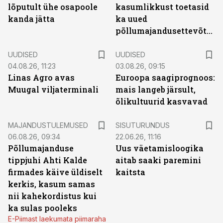
lõputult ühe osapoole
kasumlikkust toetasid
kanda jätta
ka uued
põllumajandusettevõtted
UUDISED
UUDISED
04.08.26, 11:23
03.08.26, 09:15
Linas Agro avas
Euroopa saagiprognoos:
Muugal viljaterminali
mais langeb järsult,
õlikultuurid kasvavad
ST
MAJANDUSTULEMUSED
SISUTURUNDUS
06.08.26, 09:34
22.06.26, 11:16
Põllumajanduse
Uus väetamisloogika
tippjuhi Ahti Kalde
aitab saaki paremini
firmades käive üldiselt
kaitsta
kerkis, kasum samas
nii kahekordistus kui
ka sulas pooleks
E-Piimast laekumata piimaraha