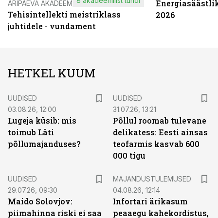
8 akadeemilist tundi
Energiasäästli
ÄRIPÄEVA AKADEEMIA
Tehisintellekti meistriklass
2026
juhtidele - vundament
HETKEL KUUM
UUDISED
UUDISED
03.08.26, 12:00
31.07.26, 13:21
Lugeja küsib: mis
Põllul roomab tulevane
toimub Läti
delikatess: Eesti ainsas
põllumajanduses?
teofarmis kasvab 600
000 tigu
UUDISED
MAJANDUSTULEMUSED
29.07.26, 09:30
04.08.26, 12:14
Maido Solovjov:
Infortari ärikasum
piimahinna riski ei saa
peaaegu kahekordistus,