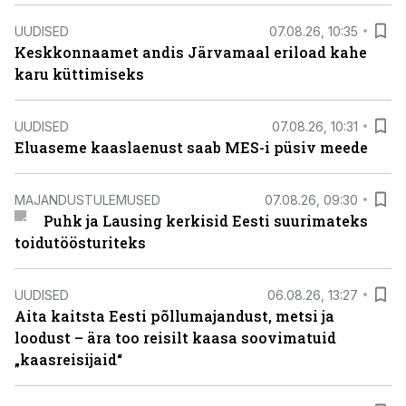
UUDISED
07.08.26, 10:35
Keskkonnaamet andis Järvamaal eriload kahe
karu küttimiseks
UUDISED
07.08.26, 10:31
Eluaseme kaaslaenust saab MES-i püsiv meede
MAJANDUSTULEMUSED
07.08.26, 09:30
Puhk ja Lausing kerkisid Eesti suurimateks
toidutöösturiteks
UUDISED
06.08.26, 13:27
Aita kaitsta Eesti põllumajandust, metsi ja
loodust – ära too reisilt kaasa soovimatuid
„kaasreisijaid“