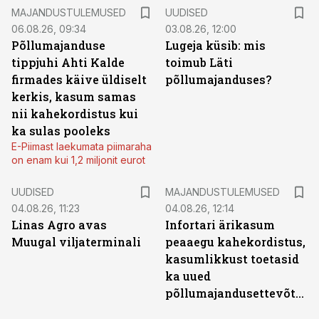
MAJANDUSTULEMUSED
UUDISED
06.08.26, 09:34
03.08.26, 12:00
Põllumajanduse
Lugeja küsib: mis
tippjuhi Ahti Kalde
toimub Läti
firmades käive üldiselt
põllumajanduses?
kerkis, kasum samas
nii kahekordistus kui
ka sulas pooleks
E-Piimast laekumata piimaraha
on enam kui 1,2 miljonit eurot
UUDISED
MAJANDUSTULEMUSED
04.08.26, 11:23
04.08.26, 12:14
Linas Agro avas
Infortari ärikasum
Muugal viljaterminali
peaaegu kahekordistus,
kasumlikkust toetasid
ka uued
põllumajandusettevõtted