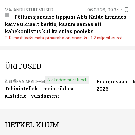
MAJANDUSTULEMUSED
06.08.26, 09:34
Põllumajanduse tippjuhi Ahti Kalde firmades
käive üldiselt kerkis, kasum samas nii
kahekordistus kui ka sulas pooleks
E-Piimast laekumata piimaraha on enam kui 1,2 miljonit eurot
ÜRITUSED
8 akadeemilist tundi
Energiasäästli
ÄRIPÄEVA AKADEEMIA
Tehisintellekti meistriklass
2026
juhtidele - vundament
HETKEL KUUM