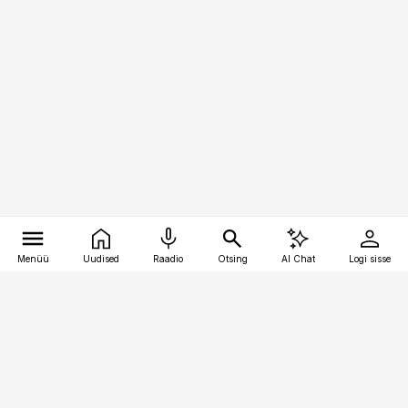
Menüü
Uudised
Raadio
Otsing
AI Chat
Logi sisse
Vana-Lõuna 39/1, 19094 Tallinn
(+372) 667 0111
pollumajandus@pollumajandus.ee