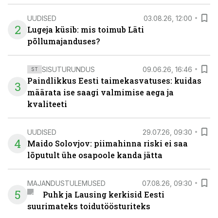
UUDISED
03.08.26, 12:00
2
Lugeja küsib: mis toimub Läti
põllumajanduses?
SISUTURUNDUS
09.06.26, 16:46
ST
Paindlikkus Eesti taimekasvatuses: kuidas
3
määrata ise saagi valmimise aega ja
kvaliteeti
UUDISED
29.07.26, 09:30
4
Maido Solovjov: piimahinna riski ei saa
lõputult ühe osapoole kanda jätta
MAJANDUSTULEMUSED
07.08.26, 09:30
5
Puhk ja Lausing kerkisid Eesti
suurimateks toidutöösturiteks