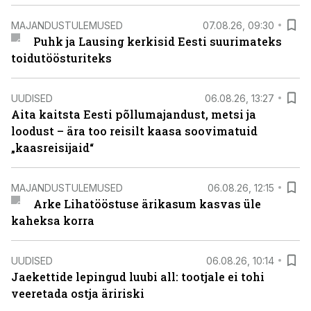
MAJANDUSTULEMUSED
07.08.26, 09:30
Puhk ja Lausing kerkisid Eesti suurimateks
toidutöösturiteks
UUDISED
06.08.26, 13:27
Aita kaitsta Eesti põllumajandust, metsi ja
loodust – ära too reisilt kaasa soovimatuid
„kaasreisijaid“
MAJANDUSTULEMUSED
06.08.26, 12:15
Arke Lihatööstuse ärikasum kasvas üle
kaheksa korra
UUDISED
06.08.26, 10:14
Jaekettide lepingud luubi all: tootjale ei tohi
veeretada ostja äririski