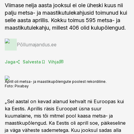
Viimase nelja aasta jooksul ei ole üheski kuus nii
palju metsa- ja maastikutulekahjusid toimunud kui
selle aasta aprillis. Kokku toimus 595 metsa- ja
maastikutulekahju, millest 406 olid kulupõlengud.
Põllumajandus.ee
Jaga
Salvesta
Vihja
Aprill oli metsa- ja maastikupõlengute poolest rekordiline.
Foto:
Pixabay
„Sel aastal on kevad alanud kehvalt nii Euroopas kui
ka Eestis. Aprillis räsis Euroopat üsna suur
kuumalaine, mis tõi mitmel pool kaasa metsa- ja
maastikupõlengud. Ka Eestis oli aprill soe, päikeseline
ja väga väheste sademetega. Kuu jooksul sadas alla