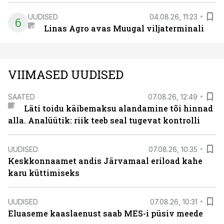
UUDISED
04.08.26, 11:23
6
Linas Agro avas Muugal viljaterminali
VIIMASED UUDISED
SAATED
07.08.26, 12:49
Läti toidu käibemaksu alandamine tõi hinnad
alla. Analüütik: riik teeb seal tugevat kontrolli
UUDISED
07.08.26, 10:35
Keskkonnaamet andis Järvamaal eriload kahe
karu küttimiseks
UUDISED
07.08.26, 10:31
Eluaseme kaaslaenust saab MES-i püsiv meede