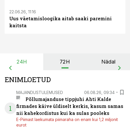
22.06.26, 11:16
Uus väetamisloogika aitab saaki paremini
kaitsta
24H
72H
Nädal
ENIMLOETUD
MAJANDUSTULEMUSED
06.08.26, 09:34
Põllumajanduse tippjuhi Ahti Kalde
firmades käive üldiselt kerkis, kasum samas
1
nii kahekordistus kui ka sulas pooleks
E-Piimast laekumata piimaraha on enam kui 1,2 miljonit
eurot