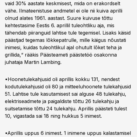
vaid 30% aastate keskmisest, mida on erakordselt
vähe. Ilmateenistuse andmetel ei ole nii kuiva aprilli
olnud alates 1961. aastast. Suure kuivuse tõttu
kehtestasime Eestis 6. aprillil tuleohtliku aja, mis
tähendab piiranguid lahtise tule tegemisel. Lisaks käisid
päästjad tegemas lõkkepatrulle, mille käigus nõustati
inimesi, kuidas tuleohtlikul ajal ohutult lõket teha ja
grillida,“ rääkis Päästeameti päästetöö osakonna
juhataja Martin Lambing.
•Hoonetulekahjusid oli aprillis kokku 131, nendest
kodutulekahjusid oli 80 ja mitteeluhoonete tulekahjusid
51. Lahtise tule kasutamisest sai alguse 48 tulekahju,
elektriseadmete ja paigaldiste tõttu 26 tulekahju ja
suitsetamise tõttu 24 tulekahju. Aprillis päästeti tulest
10, vigastada sai 18 ning hukkus 5 inimest.
•Aprillis uppus 6 inimest. 1 inimene uppus kalastamisel