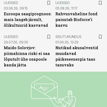
UUDISED
UUDISED
03.08.26, 09:15
05.08.26, 11:17
Euroopa saagiprognoos:
Rahvusvaheline fond
mais langeb järsult,
paisutab Bioforce’i
õlikultuurid kasvavad
kasvu
ST
UUDISED
SISUTURUNDUS
29.07.26, 09:30
01.06.26, 13:29
Maido Solovjov:
Nutikad akusalvestid
piimahinna riski ei saa
muudavad
lõputult ühe osapoole
päikeseenergia taas
kanda jätta
tasuvaks