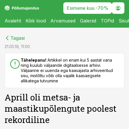
Esimene kuu -70%
Avaleht
Kõik lood
Arvamused
Galeriid
TOPid
Sisu
cebook
cebook
Tagasi
Twitter)
Twitter)
21.05.19, 11:00
kedIn
kedIn
Tähelepanu!
Artikkel on enam kui 5 aastat vana
ning kuulub väljaande digitaalsesse arhiivi.
ail
ail
Väljaanne ei uuenda ega kaasajasta arhiveeritud
sisu, mistõttu võib olla vajalik kaasaegsete
k
k
allikatega tutvumine
Aprill oli metsa- ja
maastikupõlengute poolest
rekordiline