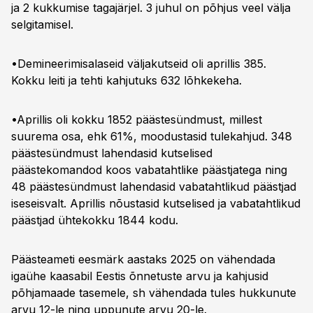
ja 2 kukkumise tagajärjel. 3 juhul on põhjus veel välja
selgitamisel.
•Demineerimisalaseid väljakutseid oli aprillis 385.
Kokku leiti ja tehti kahjutuks 632 lõhkekeha.
•Aprillis oli kokku 1852 päästesündmust, millest
suurema osa, ehk 61%, moodustasid tulekahjud. 348
päästesündmust lahendasid kutselised
päästekomandod koos vabatahtlike päästjatega ning
48 päästesündmust lahendasid vabatahtlikud päästjad
iseseisvalt. Aprillis nõustasid kutselised ja vabatahtlikud
päästjad ühtekokku 1844 kodu.
Päästeameti eesmärk aastaks 2025 on vähendada
igaühe kaasabil Eestis õnnetuste arvu ja kahjusid
põhjamaade tasemele, sh vähendada tules hukkunute
arvu 12-le ning uppunute arvu 20-le.