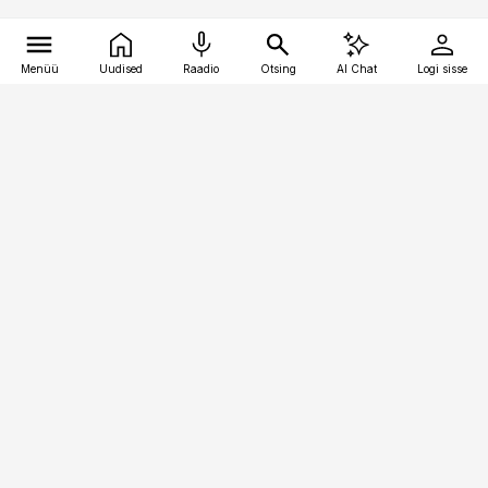
Menüü
Uudised
Raadio
Otsing
AI Chat
Logi sisse
Vana-Lõuna 39/1, 19094 Tallinn
(+372) 667 0111
pollumajandus@pollumajandus.ee
Telli
Reklaam
Firmast
Sisu kasutamisõigused
Ajakirjaniku
eetikakoodeks
Üldtingimused
Privaatsustingimused
Küpsiste poliitika
KKK
Eesti Meediaettevõtete
Eelistuste haldamine