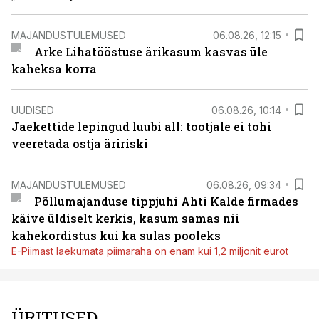
MAJANDUSTULEMUSED
06.08.26, 12:15
Arke Lihatööstuse ärikasum kasvas üle
kaheksa korra
UUDISED
06.08.26, 10:14
Jaekettide lepingud luubi all: tootjale ei tohi
veeretada ostja äririski
MAJANDUSTULEMUSED
06.08.26, 09:34
Põllumajanduse tippjuhi Ahti Kalde firmades
käive üldiselt kerkis, kasum samas nii
kahekordistus kui ka sulas pooleks
E-Piimast laekumata piimaraha on enam kui 1,2 miljonit eurot
ÜRITUSED