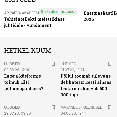
8 akadeemilist tundi
Energiasäästli
ÄRIPÄEVA AKADEEMIA
Tehisintellekti meistriklass
2026
juhtidele - vundament
HETKEL KUUM
UUDISED
UUDISED
03.08.26, 12:00
31.07.26, 13:21
Lugeja küsib: mis
Põllul roomab tulevane
toimub Läti
delikatess: Eesti ainsas
põllumajanduses?
teofarmis kasvab 600
000 tigu
UUDISED
MAJANDUSTULEMUSED
29.07.26, 09:30
04.08.26, 12:14