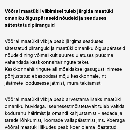
Võõral maatükil viibimisel tuleb järgida maatüki
omaniku õiguspäraseid nõudeid ja seaduses
sätestatud piiranguid
Võõral maatükil viibija peab järgima seaduses
sätestatud piiranguid ja maatüki omaniku õiguspäraseid
nõudeid ning võimalikult suures ulatuses püüdma
vähendada keskkonnahäiringute teket.
Keskkonnahäiringute all mõeldakse igasugust inimese
põhjustatud ebasoodsat mõju keskkonnale, nt
jäätmete loodusesse jätmist, müra tekitamist.
Võõral maatükil viibija peab arvestama lisaks maatüki
omaniku huvidega. Iseenesestmõistetavalt tuleb vältida
kodurahu häirimist ja omandi kahjustamist – aedade ja
tarade lõhkumist, loomade vallapäästmist jms. Koeraga
võõral maatükil liikudes peab koer olema lõastatud,