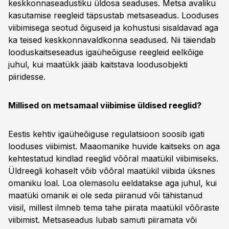
keskkonnaseadustiku üldosa seaduses. Metsa avaliku
kasutamise reegleid täpsustab metsaseadus. Looduses
viibimisega seotud õiguseid ja kohustusi sisaldavad aga
ka teised keskkonnavaldkonna seadused. Nii täiendab
looduskaitseseadus igaüheõiguse reegleid eelkõige
juhul, kui maatükk jääb kaitstava loodusobjekti
piiridesse.
Millised on metsamaal viibimise üldised reeglid?
Eestis kehtiv igaüheõiguse regulatsioon soosib igati
looduses viibimist. Maaomanike huvide kaitseks on aga
kehtestatud kindlad reeglid võõral maatükil viibimiseks.
Üldreegli kohaselt võib võõral maatükil viibida üksnes
omaniku loal. Loa olemasolu eeldatakse aga juhul, kui
maatüki omanik ei ole seda piiranud või tähistanud
viisil, millest ilmneb tema tahe piirata maatükil võõraste
viibimist. Metsaseadus lubab samuti piiramata või