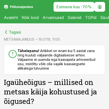
Esimene kuu -70%
Avaleht
Kõik lood
Arvamused
Galeriid
TOPid
Sisu
cebook
cebook
Tagasi
Twitter)
Twitter)
METSAMAJANDUS
19.07.19, 11:00
kedIn
kedIn
Tähelepanu!
Artikkel on enam kui 5 aastat vana
ning kuulub väljaande digitaalsesse arhiivi.
ail
ail
Väljaanne ei uuenda ega kaasajasta arhiveeritud
sisu, mistõttu võib olla vajalik kaasaegsete
k
k
allikatega tutvumine
Igaüheõigus – millised on
metsas käija kohustused ja
õigused?