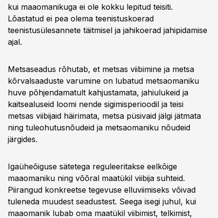
kui maaomanikuga ei ole kokku lepitud teisiti.
Lõastatud ei pea olema teenistuskoerad
teenistusülesannete täitmisel ja jahikoerad jahipidamise
ajal.
Metsaseadus rõhutab, et metsas viibimine ja metsa
kõrvalsaaduste varumine on lubatud metsaomaniku
huve põhjendamatult kahjustamata, jahiulukeid ja
kaitsealuseid loomi nende sigimisperioodil ja teisi
metsas viibijaid häirimata, metsa püsivaid jälgi jätmata
ning tuleohutusnõudeid ja metsaomaniku nõudeid
järgides.
Igaüheõiguse sätetega reguleeritakse eelkõige
maaomaniku ning võõral maatükil viibija suhteid.
Piirangud konkreetse tegevuse elluviimiseks võivad
tuleneda muudest seadustest. Seega isegi juhul, kui
maaomanik lubab oma maatükil viibimist, telkimist,