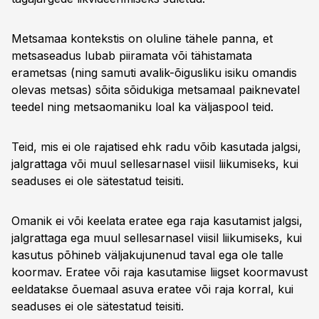
Metsamaa kontekstis on oluline tähele panna, et
metsaseadus lubab piiramata või tähistamata
erametsas (ning samuti avalik-õigusliku isiku omandis
olevas metsas) sõita sõidukiga metsamaal paiknevatel
teedel ning metsaomaniku loal ka väljaspool teid.
Teid, mis ei ole rajatised ehk radu võib kasutada jalgsi,
jalgrattaga või muul sellesarnasel viisil liikumiseks, kui
seaduses ei ole sätestatud teisiti.
Omanik ei või keelata eratee ega raja kasutamist jalgsi,
jalgrattaga ega muul sellesarnasel viisil liikumiseks, kui
kasutus põhineb väljakujunenud taval ega ole talle
koormav. Eratee või raja kasutamise liigset koormavust
eeldatakse õuemaal asuva eratee või raja korral, kui
seaduses ei ole sätestatud teisiti.