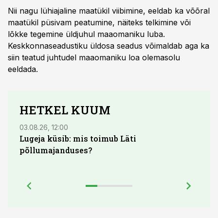
Nii nagu lühiajaline maatükil viibimine, eeldab ka võõral
maatükil püsivam peatumine, näiteks telkimine või
lõkke tegemine üldjuhul maaomaniku luba.
Keskkonnaseadustiku üldosa seadus võimaldab aga ka
siin teatud juhtudel maaomaniku loa olemasolu
eeldada.
HETKEL KUUM
03.08.26, 12:00
29.07
Lugeja küsib: mis toimub Läti
Maid
põllumajanduses?
lõpu