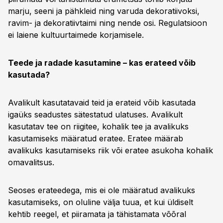
marju, seeni ja pähkleid ning varuda dekoratiivoksi,
ravim- ja dekoratiivtaimi ning nende osi. Regulatsioon
ei laiene kultuurtaimede korjamisele.
Teede ja radade kasutamine – kas erateed võib
kasutada?
Avalikult kasutatavaid teid ja erateid võib kasutada
igaüks seadustes sätestatud ulatuses. Avalikult
kasutatav tee on riigitee, kohalik tee ja avalikuks
kasutamiseks määratud eratee. Eratee määrab
avalikuks kasutamiseks riik või eratee asukoha kohalik
omavalitsus.
Seoses erateedega, mis ei ole määratud avalikuks
kasutamiseks, on oluline välja tuua, et kui üldiselt
kehtib reegel, et piiramata ja tähistamata võõral