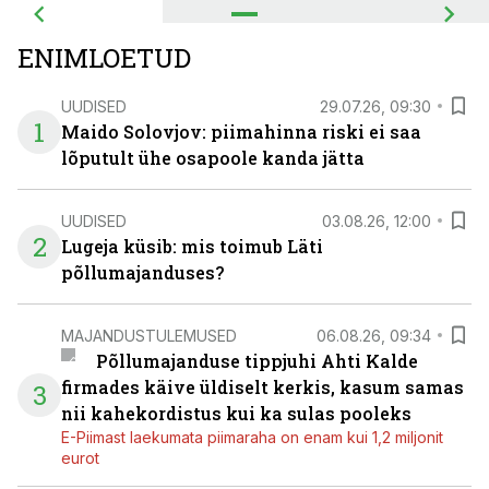
ENIMLOETUD
UUDISED
29.07.26, 09:30
1
Maido Solovjov: piimahinna riski ei saa
lõputult ühe osapoole kanda jätta
UUDISED
03.08.26, 12:00
2
Lugeja küsib: mis toimub Läti
põllumajanduses?
MAJANDUSTULEMUSED
06.08.26, 09:34
Põllumajanduse tippjuhi Ahti Kalde
firmades käive üldiselt kerkis, kasum samas
3
nii kahekordistus kui ka sulas pooleks
E-Piimast laekumata piimaraha on enam kui 1,2 miljonit
eurot