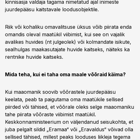
kinnisasja valdaja tagama nimetatud ajal inimeste
juurdepääsu kaitstavale loodusobjektile.
Riik või kohaliku omavalitsuse üksus võib piirata enda
omandis oleval maatükil viibimist, kui see on vajalik
avalikes huvides (nt julgeolek) või kolmandate isikute,
sealhulgas maakasutajate huvide kaitseks, näiteks ka
rentnike huvide kaitseks.
Mida teha, kui ei taha oma maale võõraid käima?
Kui maaomanik soovib võõrastele juurdepääsu
keelata, peab ta paigutama oma maatükile sellised
piirded või tähised, et võõrale oleks selge maaomaniku
tahe piirata võõraste viibimist maatükil.
Keskkonnaministeerium on väljendanud seisukohta, et
juba pelgalt sildid „Eramaa“ või „Eravaldus“ võivad olla
sellised tähised, millest peaks looduses liikleja tegema