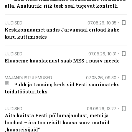
alla. Analüütik: riik teeb seal tugevat kontrolli
UUDISED
07.08.26, 10:35
Keskkonnaamet andis Järvamaal eriload kahe
karu küttimiseks
UUDISED
07.08.26, 10:31
Eluaseme kaaslaenust saab MES-i püsiv meede
MAJANDUSTULEMUSED
07.08.26, 09:30
Puhk ja Lausing kerkisid Eesti suurimateks
toidutöösturiteks
UUDISED
06.08.26, 13:27
Aita kaitsta Eesti põllumajandust, metsi ja
loodust – ära too reisilt kaasa soovimatuid
„kaasreisijaid“