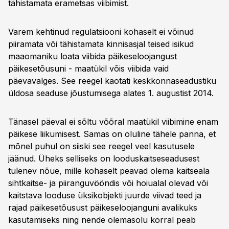
tähistamata erametsas viibimist.
Varem kehtinud regulatsiooni kohaselt ei võinud
piiramata või tähistamata kinnisasjal teised isikud
maaomaniku loata viibida päikeseloojangust
päikesetõusuni - maatükil võis viibida vaid
päevavalges. See reegel kaotati keskkonnaseadustiku
üldosa seaduse jõustumisega alates 1. augustist 2014.
Tänasel päeval ei sõltu võõral maatükil viibimine enam
päikese liikumisest. Samas on oluline tähele panna, et
mõnel puhul on siiski see reegel veel kasutusele
jäänud. Üheks selliseks on looduskaitseseadusest
tulenev nõue, mille kohaselt peavad olema kaitseala
sihtkaitse- ja piiranguvööndis või hoiualal olevad või
kaitstava looduse üksikobjekti juurde viivad teed ja
rajad päikesetõusust päikeseloojanguni avalikuks
kasutamiseks ning nende olemasolu korral peab