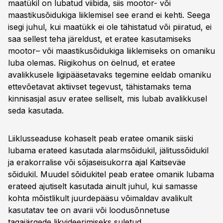
maatükil on lubatud viibida, siis mootor- või
maastikusõidukiga liiklemisel see erand ei kehti. Seega
isegi juhul, kui maatükk ei ole tähistatud või piiratud, ei
saa sellest teha järeldust, et eratee kasutamiseks
mootor– või maastikusõidukiga liiklemiseks on omaniku
luba olemas. Riigikohus on öelnud, et eratee
avalikkusele ligipääsetavaks tegemine eeldab omaniku
ettevõetavat aktiivset tegevust, tähistamaks tema
kinnisasjal asuv eratee selliselt, mis lubab avalikkusel
seda kasutada.
Liiklusseaduse kohaselt peab eratee omanik siiski
lubama erateed kasutada alarmsõidukil, jälitussõidukil
ja erakorralise või sõjaseisukorra ajal Kaitseväe
sõidukil. Muudel sõidukitel peab eratee omanik lubama
erateed ajutiselt kasutada ainult juhul, kui samasse
kohta mõistlikult juurdepääsu võimaldav avalikult
kasutatav tee on avarii või loodusõnnetuse
tagajärgede likvideerimiseks suletud.