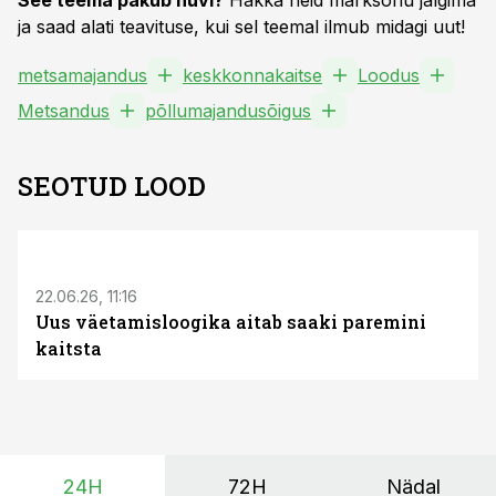
See teema pakub huvi?
Hakka neid märksõnu jälgima
ja saad alati teavituse, kui sel teemal ilmub midagi uut!
metsamajandus
keskkonnakaitse
Loodus
Metsandus
põllumajandusõigus
SEOTUD LOOD
ST
22.06.26, 11:16
Uus väetamisloogika aitab saaki paremini
kaitsta
24H
72H
Nädal