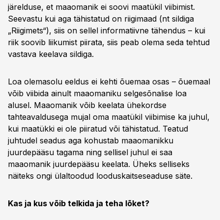
järelduse, et maaomanik ei soovi maatükil viibimist.
Seevastu kui aga tähistatud on riigimaad (nt sildiga
„Riigimets“), siis on sellel informatiivne tähendus – kui
riik soovib liikumist piirata, siis peab olema seda tehtud
vastava keelava sildiga.
Loa olemasolu eeldus ei kehti õuemaa osas – õuemaal
võib viibida ainult maaomaniku selgesõnalise loa
alusel. Maaomanik võib keelata ühekordse
tahteavaldusega mujal oma maatükil viibimise ka juhul,
kui maatükki ei ole piiratud või tähistatud. Teatud
juhtudel seadus aga kohustab maaomanikku
juurdepääsu tagama ning sellisel juhul ei saa
maaomanik juurdepääsu keelata. Üheks selliseks
näiteks ongi ülaltoodud looduskaitseseaduse säte.
Kas ja kus võib telkida ja teha lõket?