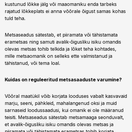
kustunud lõkke jälg või maaomaniku enda tarbeks
rajatud lõkkeplats ei anna võõrale õigust samas kohas
tuld teha.
Metsaseadus sätestab, et piiramata või tähistamata
erametsas ning samuti avalik-õigusliku isiku omandis
olevas metsas tohib telkida ja lõket teha kohtades,
mille metsaomanik on selleks ette valmistanud ja
tähistanud, või tema loal.
Kuidas on reguleeritud metsasaaduste varumine?
Võõral maatükil võib korjata looduses vabalt kasvavaid
marju, seeni, pähkleid, mahalangenud oksi ja muid
sarnaseid loodussaadusi, kui omanik ei ole määranud
teisiti. Metsaseadus sätestab metsamaaga seonduvalt,
et avalik-õigusliku isiku omandis olevas metsas ja
piiramata või tähistamata erametsas tohib korjata