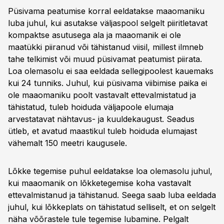
Püsivama peatumise korral eeldatakse maaomaniku
luba juhul, kui asutakse väljaspool selgelt piiritletavat
kompaktse asutusega ala ja maaomanik ei ole
maatükki piiranud või tähistanud viisil, millest ilmneb
tahe telkimist või muud püsivamat peatumist piirata.
Loa olemasolu ei saa eeldada sellegipoolest kauemaks
kui 24 tunniks. Juhul, kui püsivama viibimise paika ei
ole maaomaniku poolt vastavalt ettevalmistatud ja
tähistatud, tuleb hoiduda väljapoole elumaja
arvestatavat nähtavus- ja kuuldekaugust. Seadus
ütleb, et avatud maastikul tuleb hoiduda elumajast
vähemalt 150 meetri kaugusele.
Lõkke tegemise puhul eeldatakse loa olemasolu juhul,
kui maaomanik on lõkketegemise koha vastavalt
ettevalmistanud ja tähistanud. Seega saab luba eeldada
juhul, kui lõkkeplats on tähistatud selliselt, et on selgelt
näha võõrastele tule tegemise lubamine. Pelgalt