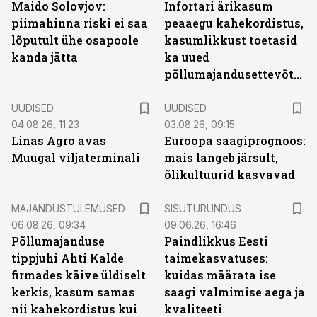
Maido Solovjov:
Infortari ärikasum
piimahinna riski ei saa
peaaegu kahekordistus,
lõputult ühe osapoole
kasumlikkust toetasid
kanda jätta
ka uued
põllumajandusettevõtted
UUDISED
UUDISED
04.08.26, 11:23
03.08.26, 09:15
Linas Agro avas
Euroopa saagiprognoos:
Muugal viljaterminali
mais langeb järsult,
õlikultuurid kasvavad
ST
MAJANDUSTULEMUSED
SISUTURUNDUS
06.08.26, 09:34
09.06.26, 16:46
Põllumajanduse
Paindlikkus Eesti
tippjuhi Ahti Kalde
taimekasvatuses:
firmades käive üldiselt
kuidas määrata ise
kerkis, kasum samas
saagi valmimise aega ja
nii kahekordistus kui
kvaliteeti