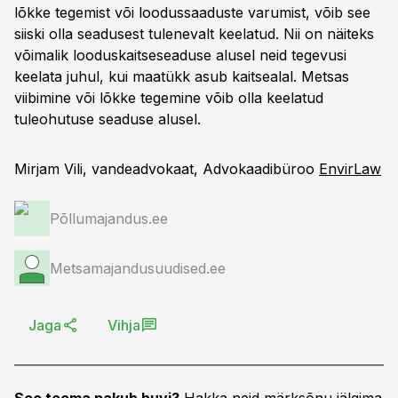
lõkke tegemist või loodussaaduste varumist, võib see
siiski olla seadusest tulenevalt keelatud. Nii on näiteks
võimalik looduskaitseseaduse alusel neid tegevusi
keelata juhul, kui maatükk asub kaitsealal. Metsas
viibimine või lõkke tegemine võib olla keelatud
tuleohutuse seaduse alusel.
Mirjam Vili, vandeadvokaat, Advokaadibüroo
EnvirLaw
Põllumajandus.ee
Metsamajandusuudised.ee
Jaga
Vihja