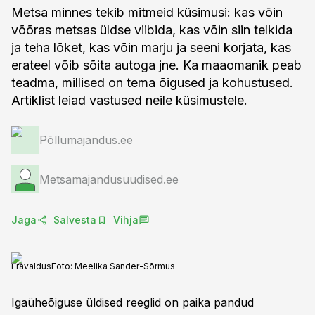
Metsa minnes tekib mitmeid küsimusi: kas võin
võõras metsas üldse viibida, kas võin siin telkida
ja teha lõket, kas võin marju ja seeni korjata, kas
erateel võib sõita autoga jne. Ka maaomanik peab
teadma, millised on tema õigused ja kohustused.
Artiklist leiad vastused neile küsimustele.
Põllumajandus.ee
Metsamajandusuudised.ee
Jaga
Salvesta
Vihja
Eravaldus
Foto:
Meelika Sander-Sõrmus
Igaüheõiguse üldised reeglid on paika pandud