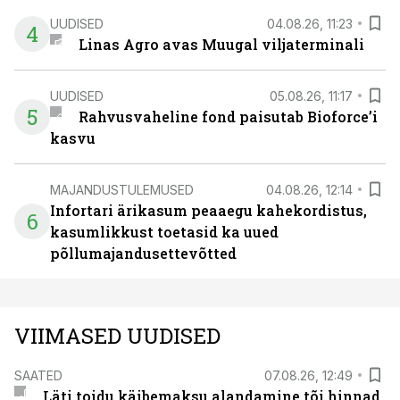
UUDISED
04.08.26, 11:23
4
Linas Agro avas Muugal viljaterminali
UUDISED
05.08.26, 11:17
5
Rahvusvaheline fond paisutab Bioforce’i
kasvu
MAJANDUSTULEMUSED
04.08.26, 12:14
Infortari ärikasum peaaegu kahekordistus,
6
kasumlikkust toetasid ka uued
põllumajandusettevõtted
VIIMASED UUDISED
SAATED
07.08.26, 12:49
Läti toidu käibemaksu alandamine tõi hinnad