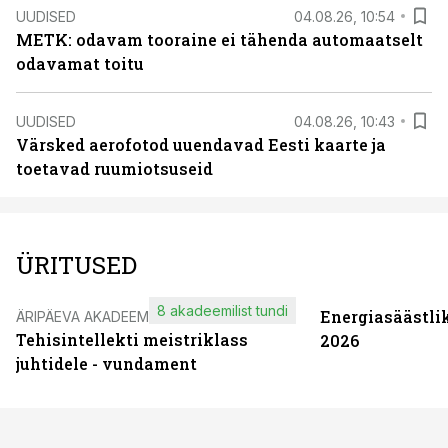
UUDISED
04.08.26, 10:54
METK: odavam tooraine ei tähenda automaatselt
odavamat toitu
UUDISED
04.08.26, 10:43
Värsked aerofotod uuendavad Eesti kaarte ja
toetavad ruumiotsuseid
ÜRITUSED
8 akadeemilist tundi
Energiasäästli
ÄRIPÄEVA AKADEEMIA
Tehisintellekti meistriklass
2026
juhtidele - vundament