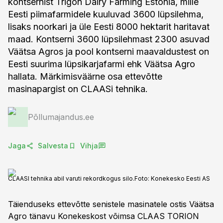
kontsernist Trigon Dairy Farming Estonia, mille
Eesti piimafarmidele kuuluvad 3600 lüpsilehma,
lisaks noorkari ja üle Eesti 8000 hektarit haritavat
maad. Kontserni 3600 lüpsilehmast 2300 asuvad
Väätsa Agros ja pool kontserni maavaldustest on
Eesti suurima lüpsikarjafarmi ehk Väätsa Agro
hallata. Märkimisväärne osa ettevõtte
masinapargist on CLAASi tehnika.
Põllumajandus.ee
Jaga
Salvesta
Vihja
CLAASI tehnika abil varuti rekordkogus silo.
Foto:
Konekesko Eesti AS
Täienduseks ettevõtte senistele masinatele ostis Väätsa
Agro tänavu Konekeskost võimsa CLAAS TORION