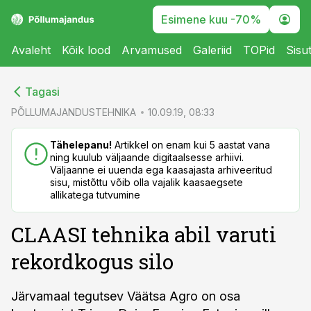
Esimene kuu -70%
Avaleht
Kõik lood
Arvamused
Galeriid
TOPid
Sisu
cebook
cebook
Tagasi
Twitter)
Twitter)
PÕLLUMAJANDUSTEHNIKA
10.09.19, 08:33
kedIn
kedIn
Tähelepanu!
Artikkel on enam kui 5 aastat vana
ning kuulub väljaande digitaalsesse arhiivi.
ail
ail
Väljaanne ei uuenda ega kaasajasta arhiveeritud
sisu, mistõttu võib olla vajalik kaasaegsete
k
k
allikatega tutvumine
CLAASI tehnika abil varuti
rekordkogus silo
Järvamaal tegutsev Väätsa Agro on osa