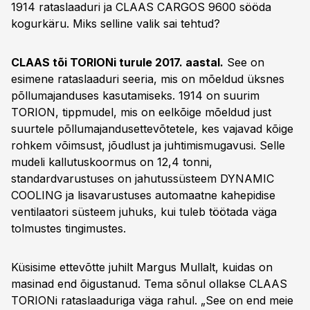
1914 rataslaaduri ja CLAAS CARGOS 9600 sööda
kogurkäru. Miks selline valik sai tehtud?
CLAAS tõi TORIONi turule 2017. aastal.
See on
esimene rataslaaduri seeria, mis on mõeldud üksnes
põllumajanduses kasutamiseks. 1914 on suurim
TORION, tippmudel, mis on eelkõige mõeldud just
suurtele põllumajandusettevõtetele, kes vajavad kõige
rohkem võimsust, jõudlust ja juhtimismugavusi. Selle
mudeli kallutuskoormus on 12,4 tonni,
standardvarustuses on jahutussüsteem DYNAMIC
COOLING ja lisavarustuses automaatne kahepidise
ventilaatori süsteem juhuks, kui tuleb töötada väga
tolmustes tingimustes.
Küsisime ettevõtte juhilt Margus Mullalt, kuidas on
masinad end õigustanud. Tema sõnul ollakse CLAAS
TORIONi rataslaaduriga väga rahul. „See on end meie