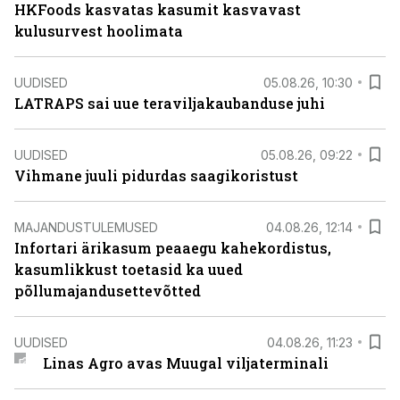
HKFoods kasvatas kasumit kasvavast
kulusurvest hoolimata
UUDISED
05.08.26, 10:30
LATRAPS sai uue teraviljakaubanduse juhi
UUDISED
05.08.26, 09:22
Vihmane juuli pidurdas saagikoristust
MAJANDUSTULEMUSED
04.08.26, 12:14
Infortari ärikasum peaaegu kahekordistus,
kasumlikkust toetasid ka uued
põllumajandusettevõtted
UUDISED
04.08.26, 11:23
Linas Agro avas Muugal viljaterminali