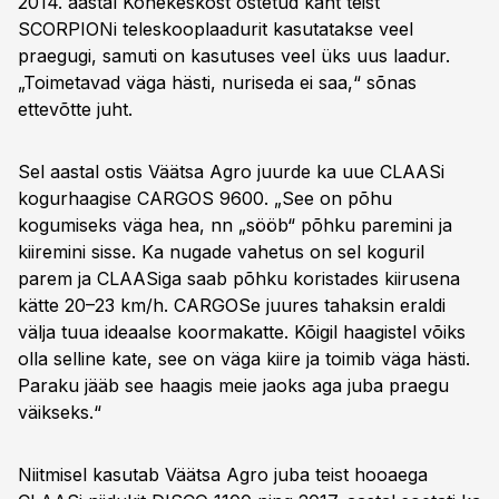
2014. aastal Konekeskost ostetud kaht teist
SCORPIONi teleskooplaadurit kasutatakse veel
praegugi, samuti on kasutuses veel üks uus laadur.
„Toimetavad väga hästi, nuriseda ei saa,“ sõnas
ettevõtte juht.
Sel aastal ostis Väätsa Agro juurde ka uue CLAASi
kogurhaagise CARGOS 9600. „See on põhu
kogumiseks väga hea, nn „sööb“ põhku paremini ja
kiiremini sisse. Ka nugade vahetus on sel koguril
parem ja CLAASiga saab põhku koristades kiirusena
kätte 20–23 km/h. CARGOSe juures tahaksin eraldi
välja tuua ideaalse koormakatte. Kõigil haagistel võiks
olla selline kate, see on väga kiire ja toimib väga hästi.
Paraku jääb see haagis meie jaoks aga juba praegu
väikseks.“
Niitmisel kasutab Väätsa Agro juba teist hooaega