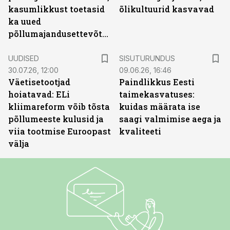
kasumlikkust toetasid
õlikultuurid kasvavad
ka uued
põllumajandusettevõtted
ST
UUDISED
SISUTURUNDUS
30.07.26, 12:00
09.06.26, 16:46
Väetisetootjad
Paindlikkus Eesti
hoiatavad: ELi
taimekasvatuses:
kliimareform võib tõsta
kuidas määrata ise
põllumeeste kulusid ja
saagi valmimise aega ja
viia tootmise Euroopast
kvaliteeti
välja