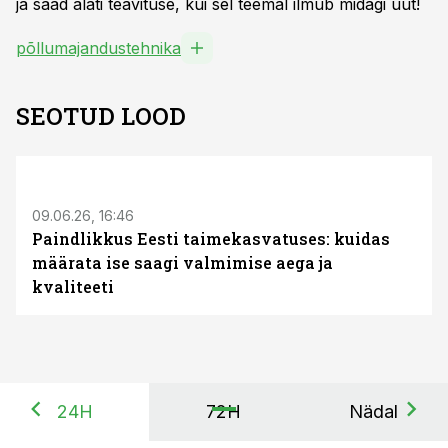
ja saad alati teavituse, kui sel teemal ilmub midagi uut!
põllumajandustehnika
SEOTUD LOOD
ST
09.06.26, 16:46
Paindlikkus Eesti taimekasvatuses: kuidas
määrata ise saagi valmimise aega ja
kvaliteeti
24H
72H
Nädal