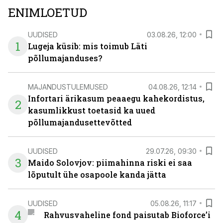
ENIMLOETUD
UUDISED
03.08.26, 12:00
1
Lugeja küsib: mis toimub Läti
põllumajanduses?
MAJANDUSTULEMUSED
04.08.26, 12:14
Infortari ärikasum peaaegu kahekordistus,
2
kasumlikkust toetasid ka uued
põllumajandusettevõtted
UUDISED
29.07.26, 09:30
3
Maido Solovjov: piimahinna riski ei saa
lõputult ühe osapoole kanda jätta
UUDISED
05.08.26, 11:17
4
Rahvusvaheline fond paisutab Bioforce’i