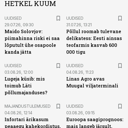
HETKEL KUUM
UUDISED
UUDISED
29.07.26, 09:30
31.07.26, 13:21
Maido Solovjov:
Põllul roomab tulevane
piimahinna riski ei saa
delikatess: Eesti ainsas
lõputult ühe osapoole
teofarmis kasvab 600
kanda jätta
000 tigu
UUDISED
UUDISED
03.08.26, 12:00
04.08.26, 11:23
Lugeja küsib: mis
Linas Agro avas
toimub Läti
Muugal viljaterminali
põllumajanduses?
MAJANDUSTULEMUSED
UUDISED
04.08.26, 12:14
03.08.26, 09:15
Infortari ärikasum
Euroopa saagiprognoos:
peaaegu kahekordistus,
mais langeb järsult,