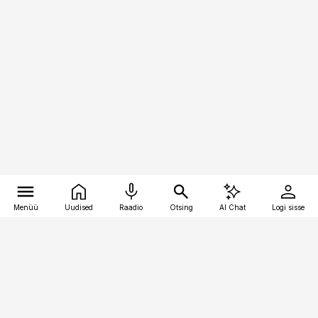
Menüü
Uudised
Raadio
Otsing
AI Chat
Logi sisse
Vana-Lõuna 39/1, 19094 Tallinn
(+372) 667 0111
pollumajandus@pollumajandus.ee