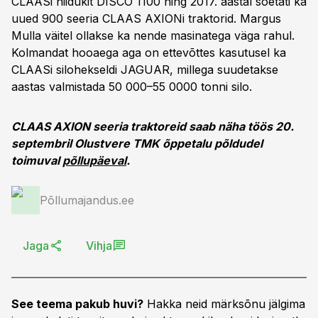
CLAASi niidukit DISCO 1100 ning 2017. aastal soetati ka
uued 900 seeria CLAAS AXIONi traktorid. Margus
Mulla väitel ollakse ka nende masinatega väga rahul.
Kolmandat hooaega aga on ettevõttes kasutusel ka
CLAASi silohekseldi JAGUAR, millega suudetakse
aastas valmistada 50 000–55 0000 tonni silo.
CLAAS AXION seeria traktoreid saab näha töös 20.
septembril Olustvere TMK õppetalu põldudel
toimuval
põllupäeval
.
Põllumajandus.ee
Jaga
Vihja
See teema pakub huvi?
Hakka neid märksõnu jälgima