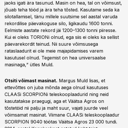
jaoks igati ära tasunud. Masin on hea, tal on võimsust,
jõuab teha tööd ja ära teha tõsted. Kasutame seda ka
silotallamisel, tänu millele suutsime sel aastal varuda
rekordilise päevakoguse silo, ligikaudu 1600 tonni.
Eelmiste aastate rekord jäi 1200–1300 tonni piiresse.
Kui ei oleks TORIONi olnud, ega siis ei oleks ka sellist
päevarekordit teinud. Nii suure võimsusega
rataslaadurit ei ole meie majapidamises varem
kasutusel olnud. Tegemist on hea universaalse
masinaga,“ ütles Muld.
Otsiti võimast masinat.
Margus Muld lisas, et
ettevõttes on juba mõnda aega olnud kasutuses
CLAASi SCORPIONi teleskooplaadurid ning neid
kasutatakse praegugi, aga et Väätsa Agros on
tõstetöid nii palju ja maht suur, vajati juurde veel
võimsamat masinat. Viimane CLAASi teleskooplaadur
SCORPION 9040 töötas Väätsa Agros 23 000 tundi.