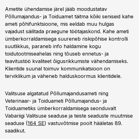
Ametite ühendamise järel jääb moodustatav
Põllumajandus- ja Toiduamet täitma kõiki seniseid kahe
ameti põhifunktsioone, mis eeldab muu hulgas
vajadust säilitada praegune töötajaskond. Kahe ameti
ümberkorraldamisega suureneb riskipõhise kontrolli
suutlikkus, paraneb info haldamine kogu
toidutootmiseahelas ning tõuseb ennetus- ja
teavitustöö kvaliteet õigusrikkumiste vähendamiseks.
Klientide suunal toimuv kommunikatsioon on
terviklikum ja väheneb halduskoormus klientidele.
Valitsuse algatatud Põllumajandusameti ning
Veterinaar- ja Toiduameti Põllumajandus- ja
Toiduametiks ümberkorraldamisega seonduvalt
Vabariigi Valitsuse seaduse ja teiste seaduste muutmise
seaduse (
164 SE
) vastuvõtmise poolt hääletas 89.
saadikut.