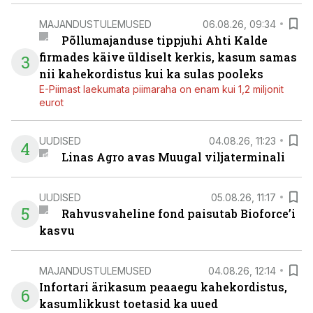
MAJANDUSTULEMUSED
06.08.26, 09:34
Põllumajanduse tippjuhi Ahti Kalde
firmades käive üldiselt kerkis, kasum samas
3
nii kahekordistus kui ka sulas pooleks
E-Piimast laekumata piimaraha on enam kui 1,2 miljonit
eurot
UUDISED
04.08.26, 11:23
4
Linas Agro avas Muugal viljaterminali
UUDISED
05.08.26, 11:17
5
Rahvusvaheline fond paisutab Bioforce’i
kasvu
MAJANDUSTULEMUSED
04.08.26, 12:14
Infortari ärikasum peaaegu kahekordistus,
6
kasumlikkust toetasid ka uued