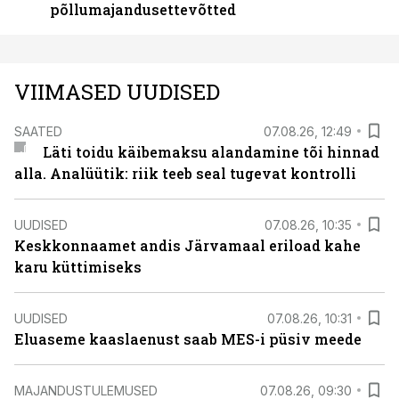
põllumajandusettevõtted
VIIMASED UUDISED
SAATED
07.08.26, 12:49
Läti toidu käibemaksu alandamine tõi hinnad
alla. Analüütik: riik teeb seal tugevat kontrolli
UUDISED
07.08.26, 10:35
Keskkonnaamet andis Järvamaal eriload kahe
karu küttimiseks
UUDISED
07.08.26, 10:31
Eluaseme kaaslaenust saab MES-i püsiv meede
MAJANDUSTULEMUSED
07.08.26, 09:30