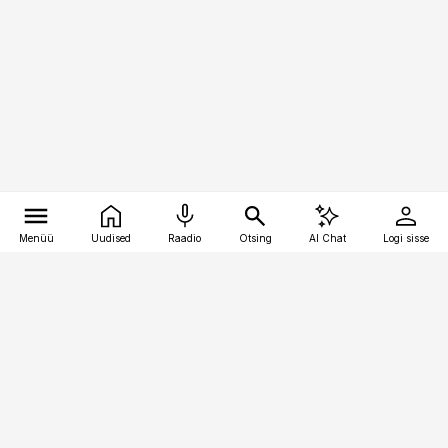
Menüü
Uudised
Raadio
Otsing
AI Chat
Logi sisse
Vana-Lõuna 39/1, 19094 Tallinn
(+372) 667 0111
pollumajandus@pollumajandus.ee
Telli
Reklaam