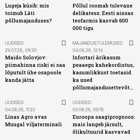
Lugeja küsib: mis
Põllul roomab tulevane
toimub Läti
delikatess: Eesti ainsas
põllumajanduses?
teofarmis kasvab 600
000 tigu
UUDISED
MAJANDUSTULEMUSED
29.07.26, 09:30
04.08.26, 12:14
Maido Solovjov:
Infortari ärikasum
piimahinna riski ei saa
peaaegu kahekordistus,
lõputult ühe osapoole
kasumlikkust toetasid
kanda jätta
ka uued
põllumajandusettevõtted
UUDISED
UUDISED
04.08.26, 11:23
03.08.26, 09:15
Linas Agro avas
Euroopa saagiprognoos:
Muugal viljaterminali
mais langeb järsult,
õlikultuurid kasvavad