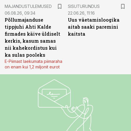
ST
MAJANDUSTULEMUSED
SISUTURUNDUS
06.08.26, 09:34
22.06.26, 11:16
Põllumajanduse
Uus väetamisloogika
tippjuhi Ahti Kalde
aitab saaki paremini
firmades käive üldiselt
kaitsta
kerkis, kasum samas
nii kahekordistus kui
ka sulas pooleks
E-Piimast laekumata piimaraha
on enam kui 1,2 miljonit eurot