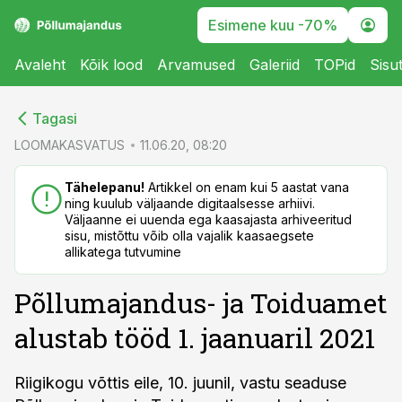
Esimene kuu -70%
Avaleht
Kõik lood
Arvamused
Galeriid
TOPid
Sisu
cebook
cebook
Tagasi
Twitter)
Twitter)
LOOMAKASVATUS
11.06.20, 08:20
kedIn
kedIn
Tähelepanu!
Artikkel on enam kui 5 aastat vana
ning kuulub väljaande digitaalsesse arhiivi.
ail
ail
Väljaanne ei uuenda ega kaasajasta arhiveeritud
sisu, mistõttu võib olla vajalik kaasaegsete
k
k
allikatega tutvumine
Põllumajandus- ja Toiduamet
alustab tööd 1. jaanuaril 2021
Riigikogu võttis eile, 10. juunil, vastu seaduse