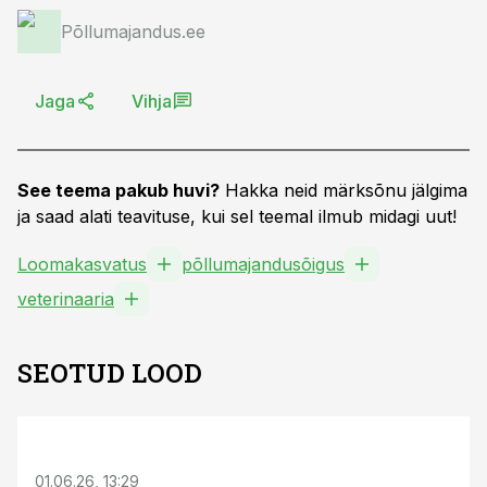
Põllumajandus.ee
Jaga
Vihja
See teema pakub huvi?
Hakka neid märksõnu jälgima
ja saad alati teavituse, kui sel teemal ilmub midagi uut!
Loomakasvatus
põllumajandusõigus
veterinaaria
SEOTUD LOOD
ST
01.06.26, 13:29