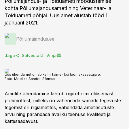
Põllumajandus- ja Toiduameti moodustamise
kohta Põllumajandusameti ning Veterinaar- ja
Toiduameti põhjal. Uus amet alustab tööd 1.
jaanuaril 2021.
Põllumajandus.ee
Jaga
Salvesta
Vihja
Uus ühendamet on abiks nii taime- kui loomakasvatajale.
Foto:
Meelika Sander-Sõrmus
Ametite ühendamine lähtub riigireformi üldisemast
põhimõttest, milleks on vähendada samade tegevuste
tegemist eri riigiametites, vähendada ametiasutuste
arvu ning parandada avaliku teenuse kvaliteeti ja
kättesaadavust.