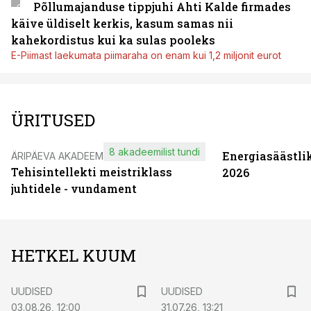
Põllumajanduse tippjuhi Ahti Kalde firmades
käive üldiselt kerkis, kasum samas nii
kahekordistus kui ka sulas pooleks
E-Piimast laekumata piimaraha on enam kui 1,2 miljonit eurot
ÜRITUSED
8 akadeemilist tundi
Energiasäästli
ÄRIPÄEVA AKADEEMIA
Tehisintellekti meistriklass
2026
juhtidele - vundament
HETKEL KUUM
UUDISED
UUDISED
03.08.26, 12:00
31.07.26, 13:21