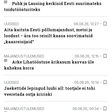
Puhk ja Lausing kerkisid Eesti suurimateks
toidutöösturiteks
UUDISED
06.08.26, 13:27
Aita kaitsta Eesti põllumajandust, metsi ja
loodust – ära too reisilt kaasa soovimatuid
„kaasreisijaid“
MAJANDUSTULEMUSED
06.08.26, 12:15
Arke Lihatööstuse ärikasum kasvas üle
kaheksa korra
UUDISED
06.08.26, 10:14
Jaekettide lepingud luubi all: tootjale ei tohi
veeretada ostja äririski
MAJANDUSTULEMUSED
06.08.26, 09:34