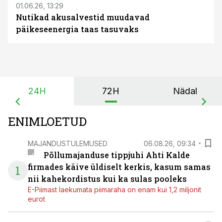
01.06.26, 13:29
Nutikad akusalvestid muudavad
päikeseenergia taas tasuvaks
24H
72H
Nädal
ENIMLOETUD
MAJANDUSTULEMUSED
06.08.26, 09:34
Põllumajanduse tippjuhi Ahti Kalde
firmades käive üldiselt kerkis, kasum samas
1
nii kahekordistus kui ka sulas pooleks
E-Piimast laekumata piimaraha on enam kui 1,2 miljonit
eurot