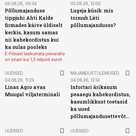
06.08.26, 09:34
03.08.26, 12:00
Põllumajanduse
Lugeja küsib: mis
tippjuhi Ahti Kalde
toimub Läti
firmades käive üldiselt
põllumajanduses?
kerkis, kasum samas
nii kahekordistus kui
ka sulas pooleks
E-Piimast laekumata piimaraha
on enam kui 1,2 miljonit eurot
UUDISED
MAJANDUSTULEMUSED
04.08.26, 11:23
04.08.26, 12:14
Linas Agro avas
Infortari ärikasum
Muugal viljaterminali
peaaegu kahekordistus,
kasumlikkust toetasid
ka uued
põllumajandusettevõtted
UUDISED
UUDISED