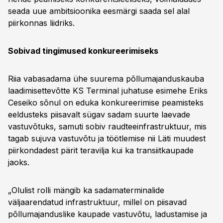
seada uue ambitsioonika eesmärgi saada sel alal
piirkonnas liidriks.
Sobivad tingimused konkureerimiseks
Riia vabasadama ühe suurema põllumajanduskauba
laadimisettevõtte KS Terminal juhatuse esimehe Eriks
Ceseiko sõnul on eduka konkureerimise peamisteks
eeldusteks piisavalt sügav sadam suurte laevade
vastuvõtuks, samuti sobiv raudteeinfrastruktuur, mis
tagab sujuva vastuvõtu ja töötlemise nii Läti muudest
piirkondadest pärit teravilja kui ka transiitkaupade
jaoks.
„Olulist rolli mängib ka sadamaterminalide
väljaarendatud infrastruktuur, millel on piisavad
põllumajanduslike kaupade vastuvõtu, ladustamise ja