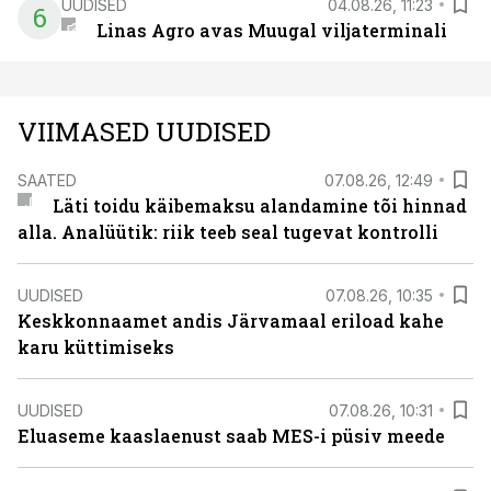
UUDISED
04.08.26, 11:23
6
Linas Agro avas Muugal viljaterminali
VIIMASED UUDISED
SAATED
07.08.26, 12:49
Läti toidu käibemaksu alandamine tõi hinnad
alla. Analüütik: riik teeb seal tugevat kontrolli
UUDISED
07.08.26, 10:35
Keskkonnaamet andis Järvamaal eriload kahe
karu küttimiseks
UUDISED
07.08.26, 10:31
Eluaseme kaaslaenust saab MES-i püsiv meede