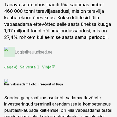
Tänavu septembris laaditi Riia sadamas ümber
460 000 tonni teraviljasaadusi, mis on teravilja
kaubarekord ühes kuus. Kokku käitlesid Riia
vabasadama ettevõtted selle aasta üheksa kuuga
1,97 miljonit tonni põllumajandussaadusi, mis on
27,4% rohkem kui eelmise aasta samal perioodil.
Logistikauudised.ee
Jaga
Salvesta
Vihja
Riia vabasadam.
Foto:
Freeport of Riga
Soodne geograafiline asukoht, sadamaettevõtete
investeeringud terminali arendamisse ja kompetentsus
puistlastikaupade käitlemisel on Riia vabasadama teatel
nende peamiseks konkurentsieeliseks, võimaldades