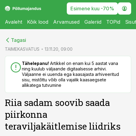
Esimene kuu -70%
Avaleht
Kõik lood
Arvamused
Galeriid
TOPid
Sisu
cebook
cebook
Tagasi
Twitter)
Twitter)
TAIMEKASVATUS
13.11.20, 09:00
kedIn
kedIn
Tähelepanu!
Artikkel on enam kui 5 aastat vana
ning kuulub väljaande digitaalsesse arhiivi.
ail
ail
Väljaanne ei uuenda ega kaasajasta arhiveeritud
sisu, mistõttu võib olla vajalik kaasaegsete
k
k
allikatega tutvumine
Riia sadam soovib saada
piirkonna
teraviljakäitlemise liidriks