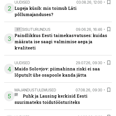
UUDISED
03.08.26, 12:00
2
Lugeja küsib: mis toimub Läti
põllumajanduses?
SISUTURUNDUS
09.06.26, 16:46
ST
Paindlikkus Eesti taimekasvatuses: kuidas
3
määrata ise saagi valmimise aega ja
kvaliteeti
UUDISED
29.07.26, 09:30
4
Maido Solovjov: piimahinna riski ei saa
lõputult ühe osapoole kanda jätta
MAJANDUSTULEMUSED
07.08.26, 09:30
5
Puhk ja Lausing kerkisid Eesti
suurimateks toidutöösturiteks