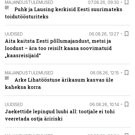
MAJANDUSTULEMUSED
07.08.26, 09:30
Puhk ja Lausing kerkisid Eesti suurimateks
toidutöösturiteks
UUDISED
06.08.26, 13:27
Aita kaitsta Eesti põllumajandust, metsi ja
loodust – ära too reisilt kaasa soovimatuid
„kaasreisijaid“
MAJANDUSTULEMUSED
06.08.26, 12:15
Arke Lihatööstuse ärikasum kasvas üle
kaheksa korra
UUDISED
06.08.26, 10:14
Jaekettide lepingud luubi all: tootjale ei tohi
veeretada ostja äririski