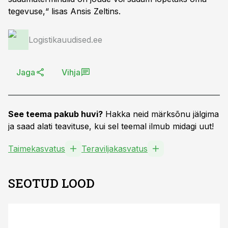
tegevuse,“ lisas Ansis Zeltins.
Logistikauudised.ee
Jaga
Vihja
See teema pakub huvi?
Hakka neid märksõnu jälgima
ja saad alati teavituse, kui sel teemal ilmub midagi uut!
Taimekasvatus
Teraviljakasvatus
SEOTUD LOOD
ST