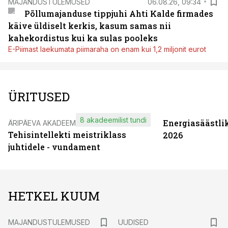
MAJANDUSTULEMUSED
06.08.26, 09:34
Põllumajanduse tippjuhi Ahti Kalde firmades
käive üldiselt kerkis, kasum samas nii
kahekordistus kui ka sulas pooleks
E-Piimast laekumata piimaraha on enam kui 1,2 miljonit eurot
ÜRITUSED
8 akadeemilist tundi
Energiasäästli
ÄRIPÄEVA AKADEEMIA
Tehisintellekti meistriklass
2026
juhtidele - vundament
HETKEL KUUM
MAJANDUSTULEMUSED
UUDISED