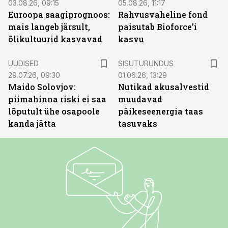
03.08.26, 09:15
05.08.26, 11:17
Euroopa saagiprognoos:
Rahvusvaheline fond
mais langeb järsult,
paisutab Bioforce’i
õlikultuurid kasvavad
kasvu
ST
UUDISED
SISUTURUNDUS
29.07.26, 09:30
01.06.26, 13:29
Maido Solovjov:
Nutikad akusalvestid
piimahinna riski ei saa
muudavad
lõputult ühe osapoole
päikeseenergia taas
kanda jätta
tasuvaks