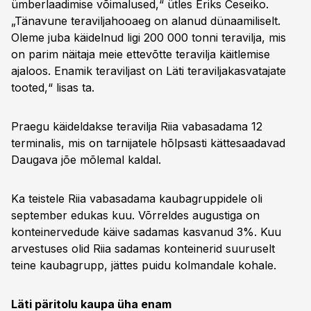
ümberlaadimise võimalused,“ ütles Eriks Ceseiko.
„Tänavune teraviljahooaeg on alanud dünaamiliselt.
Oleme juba käidelnud ligi 200 000 tonni teravilja, mis
on parim näitaja meie ettevõtte teravilja käitlemise
ajaloos. Enamik teraviljast on Läti teraviljakasvatajate
tooted,“ lisas ta.
Praegu käideldakse teravilja Riia vabasadama 12
terminalis, mis on tarnijatele hõlpsasti kättesaadavad
Daugava jõe mõlemal kaldal.
Ka teistele Riia vabasadama kaubagruppidele oli
september edukas kuu. Võrreldes augustiga on
konteinervedude käive sadamas kasvanud 3%. Kuu
arvestuses olid Riia sadamas konteinerid suuruselt
teine kaubagrupp, jättes puidu kolmandale kohale.
Läti päritolu kaupa üha enam