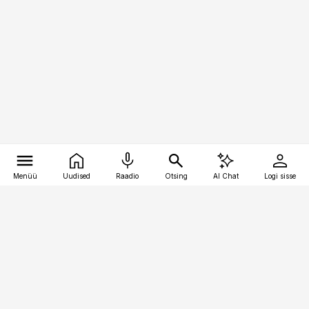
Menüü
Uudised
Raadio
Otsing
AI Chat
Logi sisse
Vana-Lõuna 39/1, 19094 Tallinn
(+372) 667 0111
pollumajandus@pollumajandus.ee