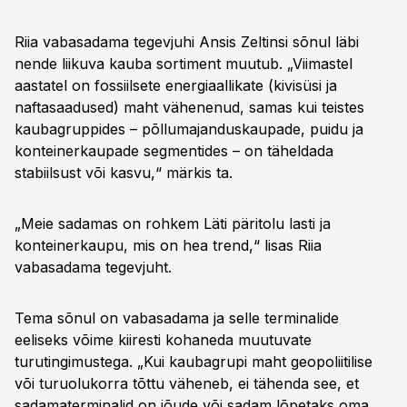
Riia vabasadama tegevjuhi Ansis Zeltinsi sõnul läbi
nende liikuva kauba sortiment muutub. „Viimastel
aastatel on fossiilsete energiaallikate (kivisüsi ja
naftasaadused) maht vähenenud, samas kui teistes
kaubagruppides – põllumajanduskaupade, puidu ja
konteinerkaupade segmentides – on täheldada
stabiilsust või kasvu,“ märkis ta.
„Meie sadamas on rohkem Läti päritolu lasti ja
konteinerkaupu, mis on hea trend,“ lisas Riia
vabasadama tegevjuht.
Tema sõnul on vabasadama ja selle terminalide
eeliseks võime kiiresti kohaneda muutuvate
turutingimustega. „Kui kaubagrupi maht geopoliitilise
või turuolukorra tõttu väheneb, ei tähenda see, et
sadamaterminalid on jõude või sadam lõpetaks oma