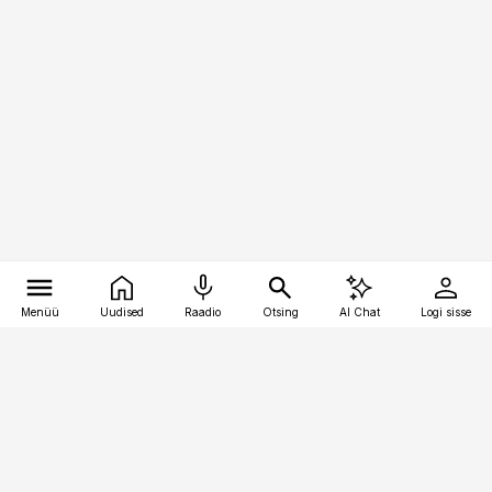
Menüü
Uudised
Raadio
Otsing
AI Chat
Logi sisse
Vana-Lõuna 39/1, 19094 Tallinn
(+372) 667 0111
pollumajandus@pollumajandus.ee