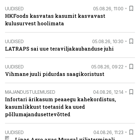
UUDISED
05.08.26, 11:00
HKFoods kasvatas kasumit kasvavast
kulusurvest hoolimata
UUDISED
05.08.26, 10:30
LATRAPS sai uue teraviljakaubanduse juhi
UUDISED
05.08.26, 09:22
Vihmane juuli pidurdas saagikoristust
MAJANDUSTULEMUSED
04.08.26, 12:14
Infortari ärikasum peaaegu kahekordistus,
kasumlikkust toetasid ka uued
põllumajandusettevõtted
UUDISED
04.08.26, 11:23
Linas Agro avas Muugal viljaterminali