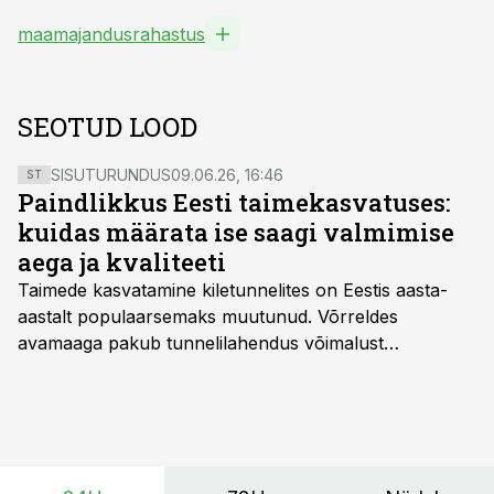
maamajandusrahastus
SEOTUD LOOD
SISUTURUNDUS
09.06.26, 16:46
ST
Paindlikkus Eesti taimekasvatuses:
kuidas määrata ise saagi valmimise
aega ja kvaliteeti
Taimede kasvatamine kiletunnelites on Eestis aasta-
aastalt populaarsemaks muutunud. Võrreldes
avamaaga pakub tunnelilahendus võimalust
saagikoristuse algust kuni kahe nädala võrra
varasemaks tuua või hoopis hilisemaks lükata. Hästi
planeerides on tänu sellele võimalik saada ka saagi
eest turul kõrgemat hinda.