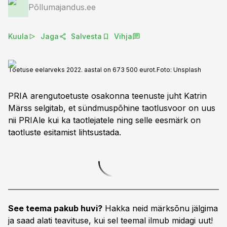
Põllumajandus.ee
Kuula
Jaga
Salvesta
Vihja
Toetuse eelarveks 2022. aastal on 673 500 eurot.
Foto:
Unsplash
PRIA arengutoetuste osakonna teenuste juht Katrin
Märss selgitab, et sündmuspõhine taotlusvoor on uus
nii PRIAle kui ka taotlejatele ning selle eesmärk on
taotluste esitamist lihtsustada.
See teema pakub huvi?
Hakka neid märksõnu jälgima
ja saad alati teavituse, kui sel teemal ilmub midagi uut!