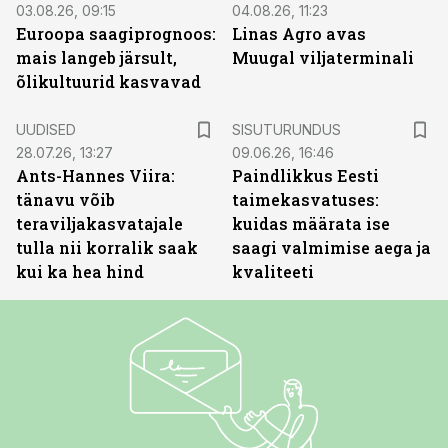
03.08.26, 09:15
04.08.26, 11:23
Euroopa saagiprognoos:
Linas Agro avas
mais langeb järsult,
Muugal viljaterminali
õlikultuurid kasvavad
ST
UUDISED
SISUTURUNDUS
28.07.26, 13:27
09.06.26, 16:46
Ants-Hannes Viira:
Paindlikkus Eesti
tänavu võib
taimekasvatuses:
teraviljakasvatajale
kuidas määrata ise
tulla nii korralik saak
saagi valmimise aega ja
kui ka hea hind
kvaliteeti