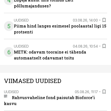
4
põllumajanduses?
UUDISED
03.08.26, 14:00
5
Piima hind langes esimesel poolaastal ligi 15
protsenti
UUDISED
04.08.26, 10:54
6
METK: odavam tooraine ei tähenda
automaatselt odavamat toitu
VIIMASED UUDISED
UUDISED
05.08.26, 11:17
Rahvusvaheline fond paisutab Bioforce’i
kasvu