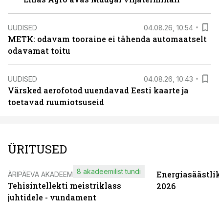
UUDISED
04.08.26, 10:54
METK: odavam tooraine ei tähenda automaatselt
odavamat toitu
UUDISED
04.08.26, 10:43
Värsked aerofotod uuendavad Eesti kaarte ja
toetavad ruumiotsuseid
ÜRITUSED
8 akadeemilist tundi
Energiasäästli
ÄRIPÄEVA AKADEEMIA
Tehisintellekti meistriklass
2026
juhtidele - vundament