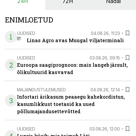
24H
72H
Nädal
ENIMLOETUD
UUDISED
04.08.26, 11:23
1
Linas Agro avas Muugal viljaterminali
UUDISED
03.08.26, 09:15
2
Euroopa saagiprognoos: mais langeb järsult,
õlikultuurid kasvavad
MAJANDUSTULEMUSED
04.08.26, 12:14
Infortari ärikasum peaaegu kahekordistus,
3
kasumlikkust toetasid ka uued
põllumajandusettevõtted
UUDISED
03.08.26, 12:00
Lugeja küsib: mis toimub Läti