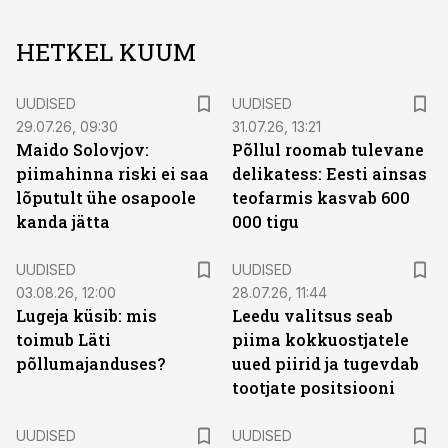
HETKEL KUUM
UUDISED
UUDISED
29.07.26, 09:30
31.07.26, 13:21
Maido Solovjov:
Põllul roomab tulevane
piimahinna riski ei saa
delikatess: Eesti ainsas
lõputult ühe osapoole
teofarmis kasvab 600
kanda jätta
000 tigu
UUDISED
UUDISED
03.08.26, 12:00
28.07.26, 11:44
Lugeja küsib: mis
Leedu valitsus seab
toimub Läti
piima kokkuostjatele
põllumajanduses?
uued piirid ja tugevdab
tootjate positsiooni
UUDISED
UUDISED