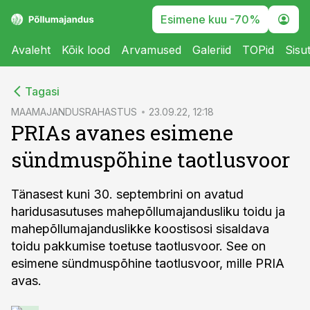
Esimene kuu -70%
Avaleht
Kõik lood
Arvamused
Galeriid
TOPid
Sisu
cebook
Tagasi
Twitter)
MAAMAJANDUSRAHASTUS
23.09.22, 12:18
PRIAs avanes esimene
kedIn
sündmuspõhine taotlusvoor
ail
k
Tänasest kuni 30. septembrini on avatud
haridusasutuses mahepõllumajandusliku toidu ja
mahepõllumajanduslikke koostisosi sisaldava
toidu pakkumise toetuse taotlusvoor. See on
esimene sündmuspõhine taotlusvoor, mille PRIA
avas.